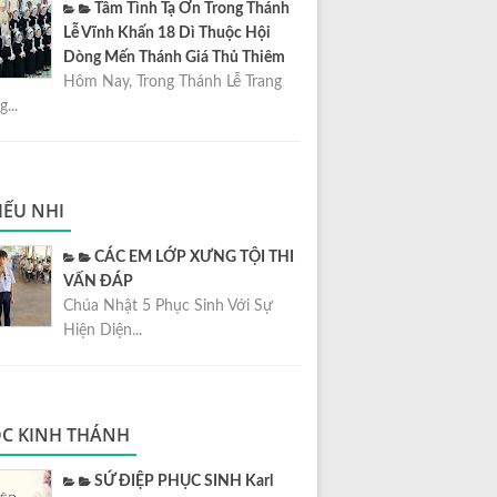
Tâm Tình Tạ Ơn Trong Thánh
Lễ Vĩnh Khấn 18 Dì Thuộc Hội
Dòng Mến Thánh Giá Thủ Thiêm
Hôm Nay, Trong Thánh Lễ Trang
...
IẾU NHI
CÁC EM LỚP XƯNG TỘI THI
VẤN ĐÁP
Chúa Nhật 5 Phục Sinh Với Sự
Hiện Diện...
C KINH THÁNH
SỨ ĐIỆP PHỤC SINH Karl