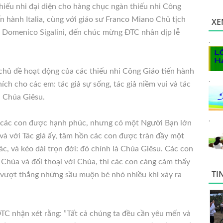
hiếu nhi đại diện cho hàng chục ngàn thiếu nhi Công
ến hành Italia, cùng với giáo sư Franco Miano Chủ tịch
XE
 Domenico Sigalini, đến chúc mừng ĐTC nhân dịp lễ
.
 chủ đề hoạt động của các thiếu nhi Công Giáo tiến hành
.
 thích cho các em: tác giả sự sống, tác giả niềm vui và tác
à Chúa Giêsu.
.
o các con được hạnh phúc, nhưng có một Người Bạn lớn
 và với Tác giả ấy, tâm hồn các con được tràn đầy một
ác, và kéo dài trọn đời: đó chính là Chúa Giêsu. Các con
 Chúa và đối thoại với Chúa, thì các con càng cảm thấy
TI
 vượt thắng những sầu muộn bé nhỏ nhiều khi xảy ra
ĐTC nhận xét rằng: ”Tất cả chúng ta đều cần yêu mến và