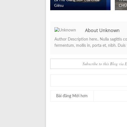
Lá Thư Giáng Sinh Của Chúa
THÁ
Giêsu
CHÚ
About Unknown
Author Description here.. Nulla sagittis 
fermentum, mollis in, porta et, nibh. Duis v
Subscribe to this Blog via 
Bài đăng Mới hơn