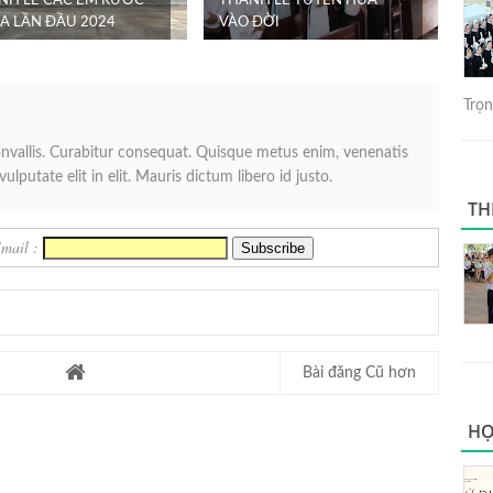
NH LỄ CÁC EM RƯỚC
THÁNH LỄ TUYÊN HỨA
A LẦN ĐẦU 2024
VÀO ĐỜI
Trọng
convallis. Curabitur consequat. Quisque metus enim, venenatis
ulputate elit in elit. Mauris dictum libero id justo.
TH
Email :
Bài đăng Cũ hơn
HỌ