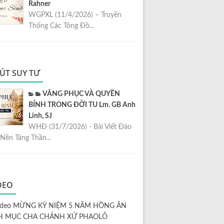
Rahner
WGPXL (11/4/2026) – Truyền
Thống Các Tông Đồ...
ÚT SUY TƯ
VÂNG PHỤC VÀ QUYỀN
BÍNH TRONG ĐỜI TU Lm. GB Anh
Linh, SJ
WHĐ (31/7/2026) - Bài Viết Đào
Nền Tảng Thần...
DEO
ideo MỪNG KỶ NIỆM 5 NĂM HỒNG ÂN
H MỤC CHA CHÁNH XỨ PHAOLÔ