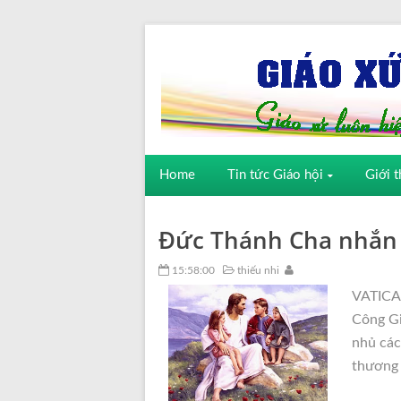
Home
Tin tức Giáo hội
Giới t
Đức Thánh Cha nhắn 
15:58:00
thiếu nhi
VATICAN
Công Gi
nhủ các
thương 