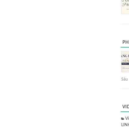
PH
Sâu 
VI
V
LIN