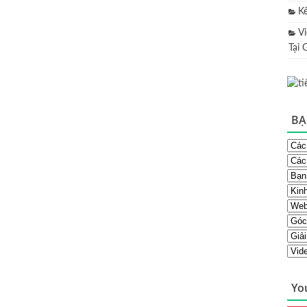
K
V
Tại 
BẠ
Yo