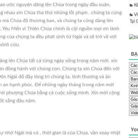
ao ước nguyện dâng lên Chúa trong ngày đầu xuân.
K
g nhau xin Chúa tha thứ những lỗi phạm . chúng ta cùng
V
ân mà Chúa đã thương ban, và chúng ta cũng dâng lên
Tại 
, Yêu Mến vì Thiên Chúa chính là cội nguồn mọi ơn lành
sống của chúng ta đều phát sinh từ Ngài và sẽ trở về với
 vĩnh cửu.
BẠ
dâng lên Chúa tất cả từng ngày sống trong năm mới. xin
ôn đồng hành với chúng con. Chúng ta xin Chúa đến với
Xin Ngài đổ đầy lòng trí chúng ta, tình thương và ân
nh an hạnh phúc. Để những ngày tháng trong năm mới
thờ phượng Chúa bằng cả cuộc sống mình. Xin mời cộng
ốt sắng đầu năm.
Yo
ự nhờ Ngài mà có , thời gian là của Chúa, vần xoay nhật