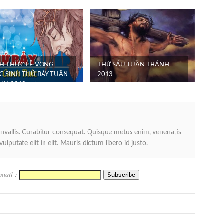
H THỨC LỄ VỌNG
THỨ SÁU TUẦN THÁNH
C SINH THỨ BẢY TUẦN
2013
NH 2013
convallis. Curabitur consequat. Quisque metus enim, venenatis
ulputate elit in elit. Mauris dictum libero id justo.
Email :