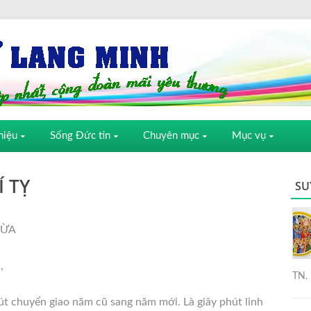
hiệu
Sống Đức tin
Chuyên mục
Mục vụ
Í TỴ
SU
HỪA
,
TN. 
út chuyển giao năm cũ sang năm mới. Là giây phút linh