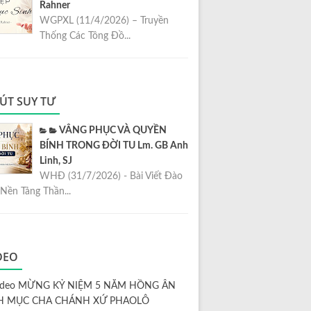
Rahner
WGPXL (11/4/2026) – Truyền
Thống Các Tông Đồ...
ÚT SUY TƯ
VÂNG PHỤC VÀ QUYỀN
BÍNH TRONG ĐỜI TU Lm. GB Anh
Linh, SJ
WHĐ (31/7/2026) - Bài Viết Đào
Nền Tảng Thần...
DEO
ideo MỪNG KỶ NIỆM 5 NĂM HỒNG ÂN
H MỤC CHA CHÁNH XỨ PHAOLÔ