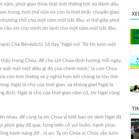
t năm, phút giao thừa thật linh thiêng bởi nó đánh dấu
an trong, hơn thế nữa nó còn là thời khắc chuyển giao:
XE
 nhường chỗ cho một năm mới bắt đầu. vì thế giây phút
.
uôn cầu xin cho mình ơn lành cho một năm mới bắt đầu.
ánh Cha Bênêdictô 16 dạy “Ngài nói ‘Tôi tin kính một
.
m thấy trong Chúa, để cho Lời Chúa định hướng mỗi ngày,
ợ mất mát một điều gì đó của chính mình.” là con Chúa
.
hừa còn linh thiêng và ý nghĩa hơn bởi chúng ta tôn thờ
ng. Ngài là chủ của thời gian, và không gian Ngài là
g đích. Ngài là chủ của thời gian năm cũ, thì Ngài cũng
TI
ên nhau, để cùng tạ ơn Chúa vì biết bao ơn lành Ngài đã
i phút giây đã qua, từng biến cố vui buồn, hạnh phúc
ồng hành nâng đỡ , ủi an. Tạ ơn Chúa vì Chúa vẫn luôn