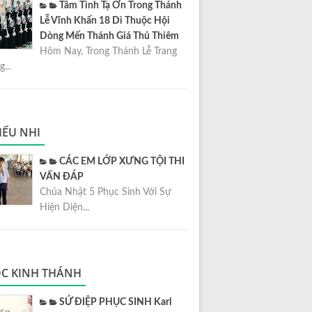
Tâm Tình Tạ Ơn Trong Thánh
Lễ Vĩnh Khấn 18 Dì Thuộc Hội
Dòng Mến Thánh Giá Thủ Thiêm
Hôm Nay, Trong Thánh Lễ Trang
...
IẾU NHI
CÁC EM LỚP XƯNG TỘI THI
VẤN ĐÁP
Chúa Nhật 5 Phục Sinh Với Sự
Hiện Diện...
C KINH THÁNH
SỨ ĐIỆP PHỤC SINH Karl