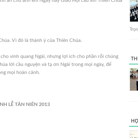
bình an cho anh em Ngày nay Giáo Hội cầu xin Thiên Chúa
Trọng
húa. Vì đó là thánh ý của Thiên Chúa.
 cho vinh quang Ngài, nhưng lợi ích cho phần rỗi chúng
TH
Chúa lời cầu nguyện và tạ ơn Ngài trong mọi ngày, để
ong mọi hoàn cảnh.
NH LỄ TÂN NIÊN 2013
HỌ