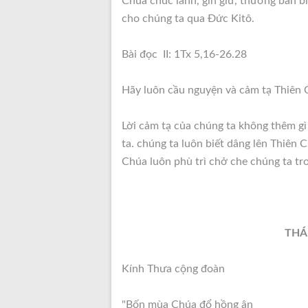
Chúa chúc lành, gìn giữ, thương ban 
cho chúng ta qua Đức Kitô.
Bài đọc II: 1Tx 5,16-26.28
Hãy luôn cầu nguyện và cảm tạ Thiên C
Lời cảm tạ của chúng ta không thêm gì
ta. chúng ta luôn biết dâng lên Thiên 
Chúa luôn phù trì chở che chúng ta tr
THÁ
Kính Thưa cộng đoàn
"Bốn mùa Chúa đổ hồng ân