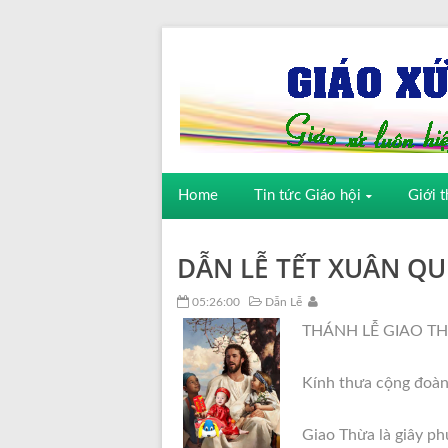
Home
Tin tức Giáo hội
Giới t
DẪN LỄ TẾT XUÂN QU
05:26:00
Dẫn Lễ
THÁNH LỄ GIAO T
Kính thưa cộng đoàn
Giao Thừa là giây ph