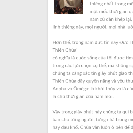
thiêng nhất trong mộ
một mốc thời gian qu
năm cũ dần khép lại,
linh thiêng này, mọi người, mọi nhà l
Hơn thế, trong năm đức tin này Đức Th
Thiên Chúa’
có nghĩa là cuộc sống của tôi được tì
trong các lựa chọn cụ thể, mà không s
chúng ta càng xác tín giây phút giao t
Thiên Chúa đầy quyền năng và yêu thươ
Anpha và Ômêga: là khởi thủy và là cùn
là chủ thời gian của năm mới.
Vậy trong giây phút này chúng ta quì b
ban cho từng người, từng nhà trong mọ
hay đau khổ, Chúa vẫn luôn ở bên để đ