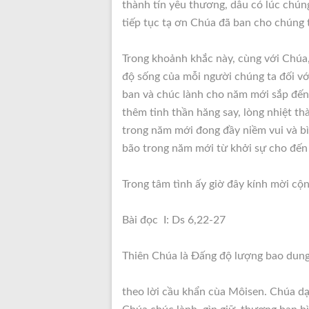
thành tín yêu thương, dẫu có lúc chún
tiếp tục tạ ơn Chúa đã ban cho chúng t
Trong khoảnh khắc này, cùng với Chúa,
độ sống của mỗi người chúng ta đối v
ban và chúc lành cho năm mới sắp đến,
thêm tinh thần hăng say, lòng nhiệt t
trong năm mới đong đầy niềm vui và bì
bão trong năm mới từ khởi sự cho đến
Trong tâm tình ấy giờ đây kính mời cộn
Bài đọc I: Ds 6,22-27
Thiên Chúa là Đấng độ lượng bao dung:
theo lời cầu khẩn cùa Môisen. Chúa dạy