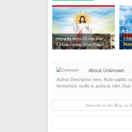
Mừng Kỷ Niệm 25 năm Đức
CAN
Cố Giáo Hoàng Gioan Phaolô
PHỤ
II Tuyên Phong 117 Vị thánh
THÁ
T...
About Unknown
Author Description here.. Nulla sagittis 
fermentum, mollis in, porta et, nibh. Duis v
Subscribe to this Blog via 