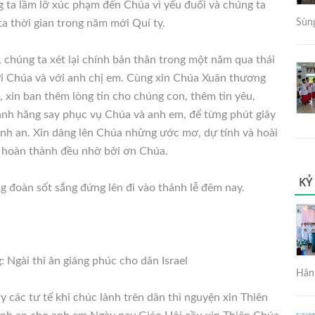
g ta lầm lỡ xúc phạm đến Chúa vì yếu đuối và chúng ta
a thời gian trong năm mới Quí tỵ.
Sùng
 chúng ta xét lại chính bản thân trong một năm qua thái
ới Chúa và với anh chị em. Cùng xin Chúa Xuân thương
 xin ban thêm lòng tin cho chúng con, thêm tin yêu,
hành hăng say phục vụ Chúa và anh em, để từng phút giây
nh an. Xin dâng lên Chúa những ước mơ, dự tính và hoài
 hoàn thành đều nhờ bởi ơn Chúa.
KỶ
g đoàn sốt sắng đứng lên đi vào thánh lễ đêm nay.
 Ngài thi ân giáng phúc cho dân Israel
Hân 
 các tư tế khi chúc lành trên dân thì nguyện xin Thiên