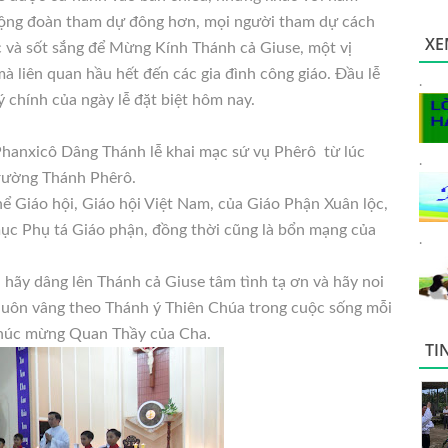
ộng đoàn tham dự đông hơn, mọi người tham dự cách
XE
c và sốt sắng để Mừng Kính Thánh cả Giuse, một vị
à liên quan hầu hết đến các gia đình công giáo. Đầu lễ
.
 chính của ngày lễ đặt biệt hôm nay.
hanxicô Dâng Thánh lễ khai mạc sứ vụ Phêrô từ lúc
.
trường Thánh Phêrô.
hể Giáo hội, Giáo hội Việt Nam, của Giáo Phận Xuân lộc,
ục Phụ tá Giáo phận, đồng thời cũng là bổn mạng của
.
 hãy dâng lên Thánh cả Giuse tâm tình tạ ơn và hãy noi
luôn vâng theo Thánh ý Thiên Chúa trong cuộc sống mỗi
 chúc mừng Quan Thầy của Cha.
TI