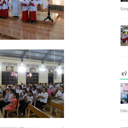
Sùng
KỶ
Hân 