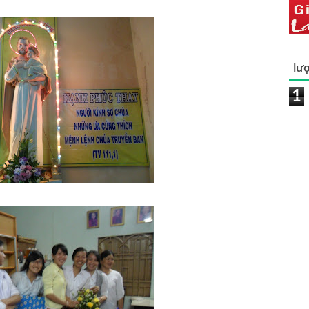
lượ
1