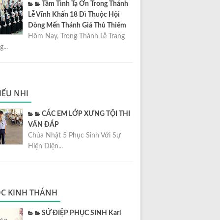
Tâm Tình Tạ Ơn Trong Thánh
Lễ Vĩnh Khấn 18 Dì Thuộc Hội
Dòng Mến Thánh Giá Thủ Thiêm
Hôm Nay, Trong Thánh Lễ Trang
...
IẾU NHI
CÁC EM LỚP XƯNG TỘI THI
VẤN ĐÁP
Chúa Nhật 5 Phục Sinh Với Sự
Hiện Diện...
C KINH THÁNH
SỨ ĐIỆP PHỤC SINH Karl