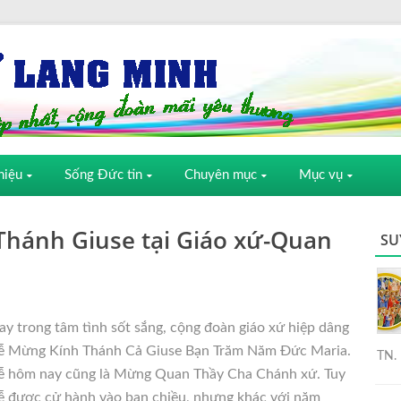
hiệu
Sống Đức tin
Chuyên mục
Mục vụ
Thánh Giuse tại Giáo xứ-Quan
SU
ay trong tâm tình sốt sắng, cộng đoàn giáo xứ hiệp dâng
ễ Mừng Kính Thánh Cả Giuse Bạn Trăm Năm Đức Maria.
TN. 
ễ hôm nay cũng là Mừng Quan Thầy Cha Chánh xứ. Tuy
ễ được cử hành vào ban chiều, nhưng khác với năm