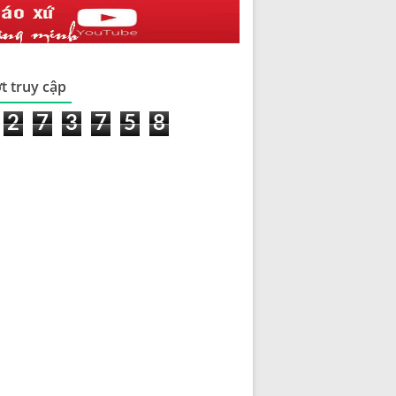
t truy cập
2
7
3
7
5
8