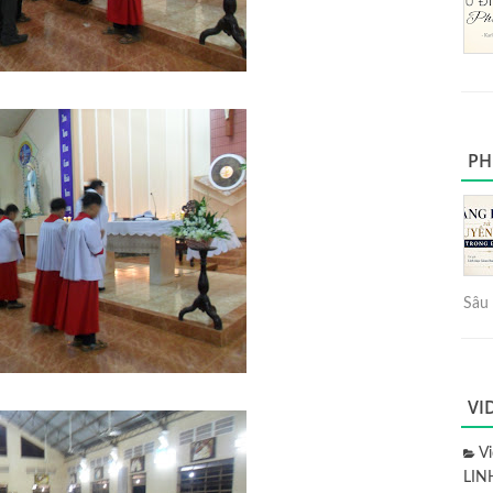
PH
Sâu 
VI
V
LIN