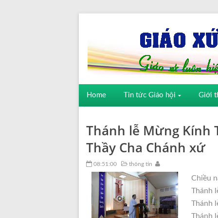
Home
Tin tức Giáo hội
Giới t
Thánh lễ Mừng Kính 
Thầy Cha Chánh xứ
08:51:00
thông tin
Chiều n
Thánh l
Thánh l
Thánh l