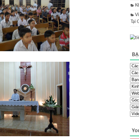
K
V
Tại 
BẠ
Yo