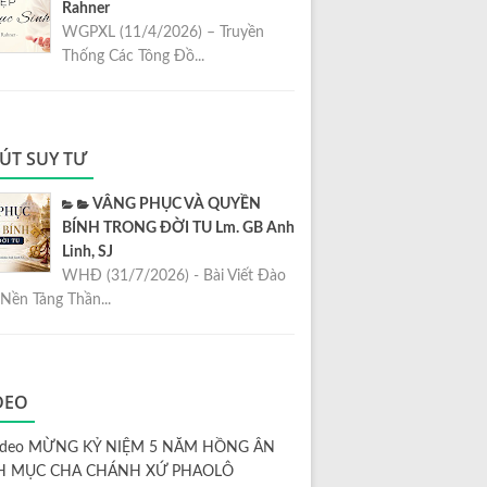
Rahner
WGPXL (11/4/2026) – Truyền
Thống Các Tông Đồ...
ÚT SUY TƯ
VÂNG PHỤC VÀ QUYỀN
BÍNH TRONG ĐỜI TU Lm. GB Anh
Linh, SJ
WHĐ (31/7/2026) - Bài Viết Đào
Nền Tảng Thần...
DEO
ideo MỪNG KỶ NIỆM 5 NĂM HỒNG ÂN
H MỤC CHA CHÁNH XỨ PHAOLÔ