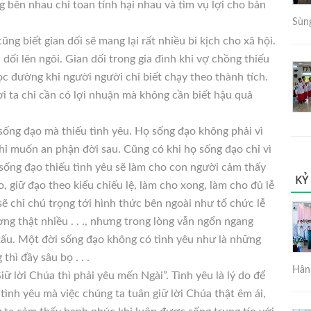
 bên nhau chỉ toan tính hại nhau và tìm vụ lợi cho bản
Sùng
 cũng biết gian dối sẽ mang lại rất nhiều bi kịch cho xã hội.
ối lên ngôi. Gian dối trong gia đình khi vợ chồng thiếu
ọc đường khi người người chỉ biết chạy theo thành tích.
i ta chỉ cần có lợi nhuận mà không cần biết hậu quả
à sống đạo mà thiếu tình yêu. Họ sống đạo không phải vì
ỉ muốn an phận đời sau. Cũng có khi họ sống đạo chỉ vì
sống đạo thiếu tình yêu sẽ làm cho con người cảm thấy
KỶ
, giữ đạo theo kiểu chiếu lệ, làm cho xong, làm cho đủ lễ
sẽ chỉ chú trọng tới hình thức bên ngoài như tổ chức lễ
ơng thật nhiều . . ., nhưng trong lòng vẫn ngổn ngang
xấu. Một đời sống đạo không có tình yêu như là những
hì đầy sâu bọ . . .
Hân 
ữ lời Chúa thì phải yêu mến Ngài”. Tình yêu là lý do để
tình yêu mà việc chúng ta tuân giữ lời Chúa thật êm ái,