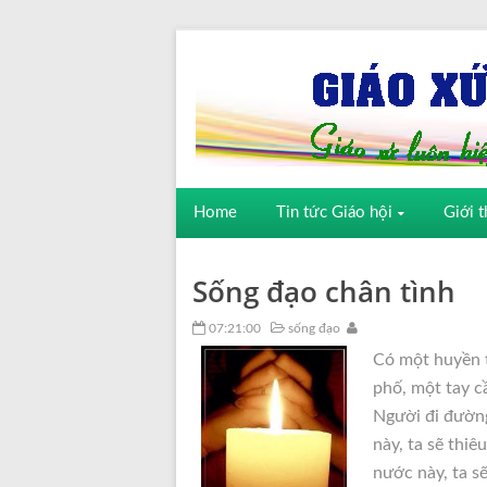
Home
Tin tức Giáo hội
Giới t
Sống đạo chân tình
07:21:00
sống đạo
Có một huyền t
phố, một tay c
Người đi đường 
này, ta sẽ thiê
nước này, ta s