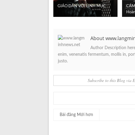
GIÁO DÂN VỚI LINH MỤC
CÁM 
Hoàn
About www.langmi
Author Description here.
enim, venenatis fermentum, mollis in, porta
justo.
Subscribe to this Blog via 
Bài đăng Mới hơn