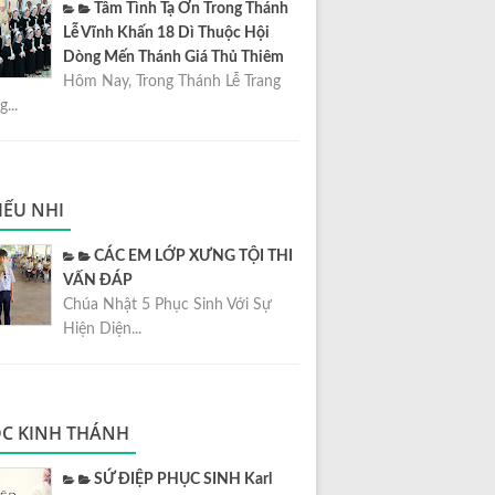
Tâm Tình Tạ Ơn Trong Thánh
Lễ Vĩnh Khấn 18 Dì Thuộc Hội
Dòng Mến Thánh Giá Thủ Thiêm
Hôm Nay, Trong Thánh Lễ Trang
...
IẾU NHI
CÁC EM LỚP XƯNG TỘI THI
VẤN ĐÁP
Chúa Nhật 5 Phục Sinh Với Sự
Hiện Diện...
C KINH THÁNH
SỨ ĐIỆP PHỤC SINH Karl