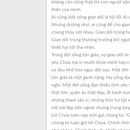
không còn sống thật thì con người sống
thân của mình.
Ai cũng biết sống gian dối là tội lỗi. Ai
Nhưng dường như, ai cũng để cho gian d
chung thủy với nhau. Gian dối trong h
Gian dối trong thương trường khi ngườ
thiệt hại tới tha nhân.
Trong đời sống tôn giáo, sự gian dối l
yêu Chúa mà vì muốn khoe mình hay ch
sợ đau khổ hỏa ngục đời sau. Một đời 
tôn giáo là một gánh nặng. Họ sống đạo
nghi. Một đời sống đạo thiếu tình yêu 
thật lớn, quần áo thật đẹp, đi hành hư
những tham sân si, những thói hư tật 
mồ mả đẹp bên ngoài nhưng trong lòng t
Lời Chúa hôm nay mời gọi chúng ta: “Gi
chúng ta tuân giữ lời Chúa. Chính nhờ 