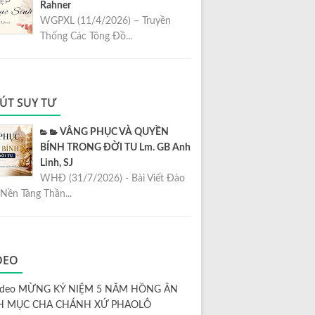
Rahner
WGPXL (11/4/2026) – Truyền
Thống Các Tông Đồ...
ÚT SUY TƯ
VÂNG PHỤC VÀ QUYỀN
BÍNH TRONG ĐỜI TU Lm. GB Anh
Linh, SJ
WHĐ (31/7/2026) - Bài Viết Đào
Nền Tảng Thần...
DEO
ideo MỪNG KỶ NIỆM 5 NĂM HỒNG ÂN
H MỤC CHA CHÁNH XỨ PHAOLÔ