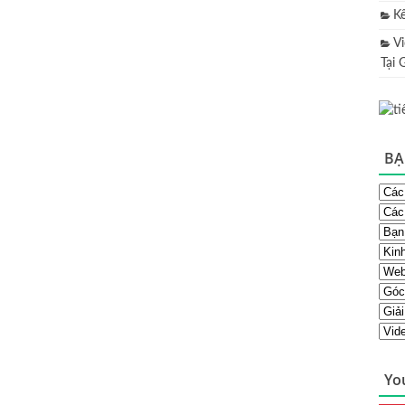
K
V
Tại 
BẠ
Yo