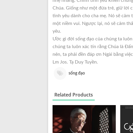
nhẹ nhàng. Chính tình yêu khiến chúng
Chúa. Giống như một đứa trẻ, giữ lời 
tình yêu dành cho cha mẹ. Nó sẽ cảm t
một niềm vui. Ngược lại, nó sẽ cảm thấy
yêu.
Ước gì đời sống đạo của chúng ta luôn
chúng ta luôn xác tín rằng Chúa là Đấ
nên, ta phải đền đáp ơn Ngài bằng việc
Lm Jos. Tạ Duy Tuyền.
sống đạo
Related Products