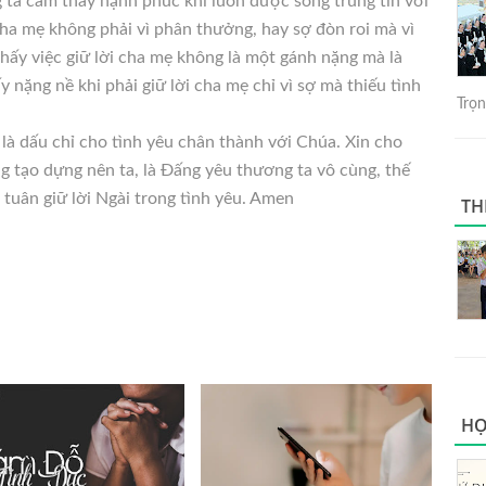
 ta cảm thấy hạnh phúc khi luôn được sống trung tín với
cha mẹ không phải vì phân thưởng, hay sợ đòn roi mà vì
hấy việc giữ lời cha mẹ không là một gánh nặng mà là
 nặng nề khi phải giữ lời cha mẹ chỉ vì sợ mà thiếu tình
Trọng
 là dấu chỉ cho tình yêu chân thành với Chúa. Xin cho
ng tạo dựng nên ta, là Đấng yêu thương ta vô cùng, thế
 tuân giữ lời Ngài trong tình yêu. Amen
TH
HỌ