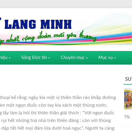
hiệu
Sống Đức tin
Chuyên mục
Mục vụ
SU
hoại kể rằng: ngày kia một vị thiên thần rảo khắp đường
ầm một ngọn đuốc còn tay kia xách một thùng nước.
lấy làm lạ hỏi thì thiên thần giải thích : “Với ngọn đuốc
TN. 
u rụi hết những toà nhà trên thiên đàng ; còn với thùng
ẽ dập tắt hết mọi đám lửa dưới hoả ngục”. Người ta càng