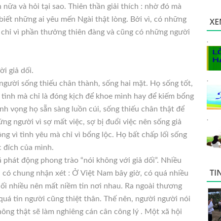
nữa và hỏi tại sao. Thiên thần giải thích : nhờ đó mà
biết những ai yêu mến Ngài thật lòng. Bởi vì, có những
XE
 chỉ vì phần thưởng thiên đàng và cũng có những người
.
i giả dối.
.
gười sống thiếu chân thành, sống hai mặt. Họ sống tốt,
 tình mà chỉ là đóng kịch để khoe mình hay để kiếm bổng
anh vọng họ sẵn sàng luồn cúi, sống thiếu chân thật để
.
g người vì sợ mất việc, sợ bị đuổi việc nên sống giả
ng vì tình yêu mà chỉ vì bổng lộc. Họ bất chấp lối sống
c đích của mình.
ã phát động phong trào “nói không với giả dối”. Nhiều
TI
u có chung nhận xét : Ở Việt Nam bây giờ, có quá nhiều
i dối nhiều nên mất niềm tin nơi nhau. Ra ngoài thương
 quá tin người cũng thiệt thân. Thế nên, người người nói
 không thật sẽ làm nghiêng cán cân công lý . Một xã hội