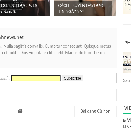
DỖ TÍNH DỤC Pr. Lê
CÁCH TRUYỀN DẠY ĐỨC
g Nam, SJ
TIN NGÀY NAY
nhnews.net
PH
. Nulla sagittis convallis. Curabitur consequat. Quisque metus
 et, nibh. Duis vulputate elit in elit. Mauris dictum libero id
Email :
Sâu 
VI
Bài đăng Cũ hơn
V
LIN