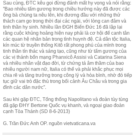
Sau cùng, ĐTC kêu gọi đừng đánh mất hy vọng và nói rằng:
”Bao nhiêu tấm gương trong chiều hướng này đã được các
ông bà chúng ta nêu lên, khi đương đầu với những thử
thách cam go trong thời đại các ngài, với lòng can đảm và
tinh thần hy sinh. Nhiều lần ĐGH Biển Đức 16 đã lập lại
rằng cuộc khủng hoảng hiện nay phải là cơ hội để canh tân
các quan hệ nhân bản trong tình huynh đệ. Cả dân tộc Italia,
kín múc từ truyền thống Kitô rất phong phú của mình trong
tinh thần tín thác và sáng tạo, cũng như từ tấm gương của
các vị thánh bổn mạng Phanxicô Assisi và Catarina Siena
và nhiều nhân vật đạo đời, từ chứng tá âm thầm của bao
nhiêu người nam nữ, Italia có thể và phải khắc phục mọi
chia rẽ và tăng trưởng trong công lý và hòa bình, nhờ đó tiếp
tục giữ vai trò đặc thù trong bối cảnh Âu Châu và trong gia
đình các dân nước”.
Sau khi gặp ĐTC, Tổng thống Napolitano và đoàn tùy tùng
đã gặp ĐHY Bertone Quốc vụ khanh, và ngoại giao đoàn
cạnh Tòa Thánh (SD 8-6-2013)
G. Trần Đức Anh OP. nguồn vietvaticana.va