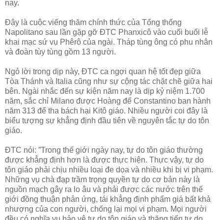
nay.
Đây là cuộc viếng thăm chính thức của Tổng thống
Napolitano sau lần gặp gỡ ĐTC Phanxicô vào cuối buổi lễ
khai mạc sứ vụ Phêrô của ngài. Tháp tùng ông có phu nhân
và đoàn tùy tùng gồm 13 người.
Ngỏ lời trong dịp này, ĐTC ca ngợi quan hệ tốt đẹp giữa
Tòa Thánh và Italia cũng như sự cộng tác chặt chẽ giữa hai
bên. Ngài nhắc đến sự kiện năm nay là dịp kỷ niệm 1.700
năm, sắc chỉ Milano được Hoàng đế Constantino ban hành
năm 313 để tha bách hại Kitô giáo. Nhiều người coi đây là
biểu tượng sự khẳng định đầu tiên về nguyên tắc tự do tôn
giáo.
ĐTC nói: ”Trong thế giới ngày nay, tự do tôn giáo thường
được khẳng định hơn là được thực hiện. Thực vậy, tự do
tôn giáo phải chịu nhiều loại đe dọa và nhiều khi bị vi phạm.
Những vụ chà đạp trầm trọng quyền tự do cơ bản này là
nguồn mạch gây ra lo âu và phải được các nước trên thế
giới đồng thuận phản ứng, tái khẳng định phẩm giá bất khả
nhượng của con người, chống lại mọi vi phạm. Mọi người
đều có nghĩa vụ bảo vệ tự do tôn giáo và thăng tiến tự do