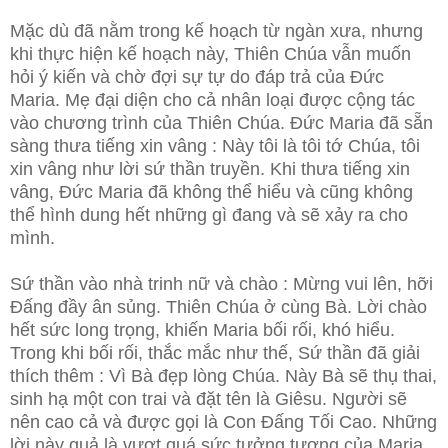
Mặc dù đã nằm trong kế hoạch từ ngàn xưa, nhưng
khi thực hiện kế hoạch này, Thiên Chúa vẫn muốn
hỏi ý kiến và chờ đợi sự tự do đáp trả của Đức
Maria. Mẹ đại diện cho cả nhân loại được cộng tác
vào chương trình của Thiên Chúa. Đức Maria đã sẵn
sàng thưa tiếng xin vâng : Này tôi là tôi tớ Chúa, tôi
xin vâng như lời sứ thần truyền. Khi thưa tiếng xin
vâng, Đức Maria đã không thể hiểu và cũng không
thể hình dung hết những gì đang và sẽ xảy ra cho
mình.
Sứ thần vào nhà trinh nữ và chào : Mừng vui lên, hỡi
Đấng đầy ân sủng. Thiên Chúa ở cùng Bà. Lời chào
hết sức long trọng, khiến Maria bối rối, khó hiểu.
Trong khi bối rối, thắc mắc như thế, Sứ thần đã giải
thích thêm : Vì Bà đẹp lòng Chúa. Này Bà sẽ thụ thai,
sinh hạ một con trai và đặt tên là Giêsu. Người sẽ
nên cao cả và được gọi là Con Đấng Tối Cao. Những
lời này quả là vượt quá sức tưởng tượng của Maria,