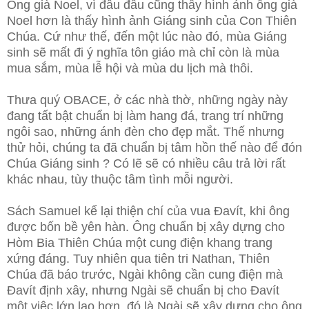
Ông già Noel, vì đâu đâu cũng thấy hình ảnh ông già
Noel hơn là thấy hình ảnh Giáng sinh của Con Thiên
Chúa. Cứ như thế, đến một lúc nào đó, mùa Giáng
sinh sẽ mất đi ý nghĩa tôn giáo mà chỉ còn là mùa
mua sắm, mùa lễ hội và mùa du lịch mà thôi.
Thưa quý OBACE, ở các nhà thờ, những ngày này
đang tất bật chuẩn bị làm hang đá, trang trí những
ngôi sao, những ánh đèn cho đẹp mắt. Thế nhưng
thử hỏi, chúng ta đã chuẩn bị tâm hồn thế nào để đón
Chúa Giáng sinh ? Có lẽ sẽ có nhiều câu trả lời rất
khác nhau, tùy thuộc tâm tình mỗi người.
Sách Samuel kể lại thiện chí của vua Đavít, khi ông
được bốn bề yên hàn. Ông chuẩn bị xây dựng cho
Hòm Bia Thiên Chúa một cung điện khang trang
xứng đáng. Tuy nhiên qua tiên tri Nathan, Thiên
Chúa đã báo trước, Ngài không cần cung điện mà
Đavít định xây, nhưng Ngài sẽ chuẩn bị cho Đavít
một việc lớn lao hơn, đó là Ngài sẽ xây dựng cho ông