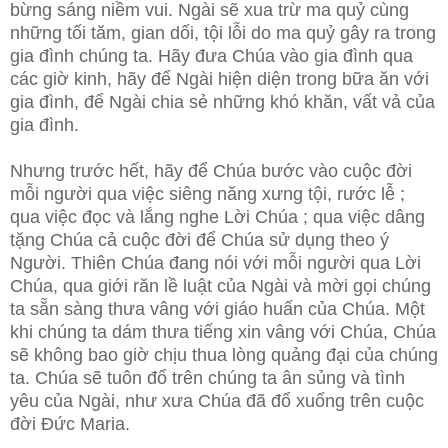
bừng sáng niềm vui. Ngài sẽ xua trừ ma quỷ cùng
những tối tăm, gian dối, tội lỗi do ma quỷ gây ra trong
gia đình chúng ta. Hãy đưa Chúa vào gia đình qua
các giờ kinh, hãy để Ngài hiện diện trong bữa ăn với
gia đình, để Ngài chia sẻ những khó khăn, vất vả của
gia đình.
Nhưng trước hết, hãy để Chúa bước vào cuộc đời
mỗi người qua việc siêng năng xưng tội, rước lễ ;
qua việc đọc và lắng nghe Lời Chúa ; qua việc dâng
tặng Chúa cả cuộc đời để Chúa sử dụng theo ý
Người. Thiên Chúa đang nói với mỗi người qua Lời
Chúa, qua giới răn lề luật của Ngài và mời gọi chúng
ta sẵn sàng thưa vâng với giáo huấn của Chúa. Một
khi chúng ta dám thưa tiếng xin vâng với Chúa, Chúa
sẽ không bao giờ chịu thua lòng quảng đại của chúng
ta. Chúa sẽ tuôn đổ trên chúng ta ân sủng và tình
yêu của Ngài, như xưa Chúa đã đổ xuống trên cuộc
đời Đức Maria.