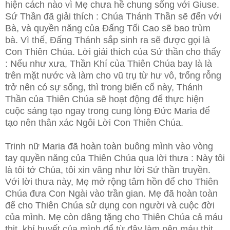
hiện cách nào vì Mẹ chưa hề chung sống với Giuse.
Sứ Thần đã giải thích : Chúa Thánh Thần sẽ đến với
Bà, và quyền năng của Đấng Tối Cao sẽ bao trùm
bà. Vì thế, Đấng Thánh sắp sinh ra sẽ được gọi là
Con Thiên Chúa. Lời giải thích của Sứ thần cho thấy
: Nếu như xưa, Thần Khí của Thiên Chúa bay là là
trên mặt nước và làm cho vũ trụ từ hư vô, trống rỗng
trở nên có sự sống, thì trong biến cố này, Thánh
Thần của Thiên Chúa sẽ hoạt động để thực hiện
cuộc sáng tạo ngay trong cung lòng Đức Maria để
tạo nên thân xác Ngôi Lời Con Thiên Chúa.
Trinh nữ Maria đã hoàn toàn buông mình vào vòng
tay quyền năng của Thiên Chúa qua lời thưa : Này tôi
là tôi tớ Chúa, tôi xin vâng như lời Sứ thần truyền.
Với lời thưa này, Mẹ mở rộng tâm hồn để cho Thiên
Chúa đưa Con Ngài vào trần gian. Mẹ đã hoàn toàn
để cho Thiên Chúa sử dụng con người và cuộc đời
của mình. Mẹ còn dâng tặng cho Thiên Chúa cả máu
thịt, khí huyết của mình để từ đây làm nên máu thịt