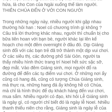
hứa, là cho Con của Ngài xuống thế làm người.
THIÊN CHÚA ĐẾN Ở VỚI CON NGƯỜI
Trong những ngày này, nhiều người khi gặp nhau
thường hỏi han : Noel có chương trình gì không ?
Câu trả lời thường khác nhau, người thì chuẩn bị cho
bữa liên hoan với bạn bè, người khác lại lên kế
hoạch cho một đêm overnight ở đâu đó. Dịp Giáng
sinh đối với các bạn trẻ đã trở thành một dịp vui chơi.
Ở các siêu thị, các đường phố Sài Gòn, người ta
thấy nhiều hình thức trang trí Noel hết sức sặc sỡ,
đẹp mắt. Vào đêm Giáng sinh, mọi người đổ ra
đường để đến các tụ điểm vui chơi. Ở những nơi ấy
cũng có hang đá, cũng có tượng Chúa Giáng sinh,
mà thực ra, những hang đá ấy không hề có Chúa,
mà chỉ là hình thức để dụ khách hàng đến vui chơi,
mua sắm. Nhiều người có đạo, khi hỏi Lễ Giáng sinh
là ngày gì, có người chỉ biết đó là ngày lễ Noel. Nhiều
thanh thiếu niên cho rằng, Giáng sinh là ngày lễ của