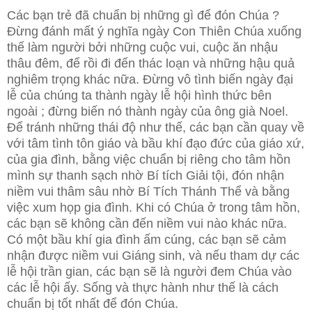
Các bạn trẻ đã chuẩn bị những gì để đón Chúa ?
Đừng đánh mất ý nghĩa ngày Con Thiên Chúa xuống
thế làm người bởi những cuộc vui, cuộc ăn nhậu
thâu đêm, để rồi đi đến thác loạn và những hậu quả
nghiêm trọng khác nữa. Đừng vô tình biến ngày đại
lễ của chúng ta thành ngày lễ hội hình thức bên
ngoài ; đừng biến nó thành ngày của ông già Noel.
Để tránh những thái độ như thế, các bạn cần quay về
với tâm tình tôn giáo và bầu khí đạo đức của giáo xứ,
của gia đình, bằng việc chuẩn bị riêng cho tâm hồn
mình sự thanh sạch nhờ Bí tích Giải tội, đón nhận
niềm vui thâm sâu nhờ Bí Tích Thánh Thể và bằng
việc xum họp gia đình. Khi có Chúa ở trong tâm hồn,
các bạn sẽ không cần đến niềm vui nào khác nữa.
Có một bầu khí gia đình ấm cúng, các bạn sẽ cảm
nhận được niềm vui Giáng sinh, và nếu tham dự các
lễ hội trần gian, các bạn sẽ là người đem Chúa vào
các lễ hội ấy. Sống và thực hành như thế là cách
chuẩn bị tốt nhất để đón Chúa.