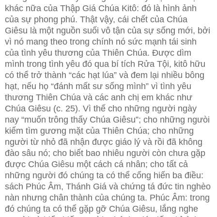
khác nữa của Thập Giá Chúa Kitô: đó là hình ảnh
của sự phong phú. Thật vậy, cái chết của Chúa
Giêsu là một nguồn suối vô tận của sự sống mới, bởi
vì nó mang theo trong chính nó sức mạnh tái sinh
của tình yêu thương của Thiên Chúa. Được dìm
mình trong tình yêu đó qua bí tích Rửa Tội, kitô hữu
có thể trở thành “các hạt lúa” và đem lại nhiều bông
hạt, nếu họ “đánh mất sư sống mình” vì tình yêu
thương Thiên Chúa và các anh chị em khác như
Chúa Giêsu (c. 25). Vì thế cho những người ngày
nay “muốn trông thấy Chúa Giêsu”; cho những ngưòi
kiếm tìm gương mặt của Thiên Chúa; cho những
người từ nhỏ đã nhận được giáo lý và rồi đã không
đào sâu nó; cho biết bao nhiêu người còn chưa gặp
được Chúa Giêsu một cách cá nhân; cho tất cả
những người đó chúng ta có thể cống hiến ba điều:
sách Phúc Âm, Thánh Giá và chứng tá đức tin nghèo
nàn nhưng chân thành của chúng ta. Phúc Âm: trong
đó chúng ta có thể gặp gỡ Chúa Giêsu, lắng nghe