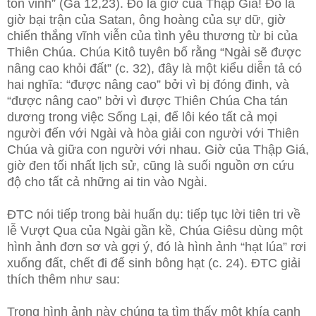
tôn vinh” (Ga 12,23). Đó là giờ của Thập Giá! Đó là
giờ bại trận của Satan, ông hoàng của sự dữ, giờ
chiến thắng vĩnh viễn của tình yêu thương từ bi của
Thiên Chúa. Chúa Kitô tuyên bố rằng “Ngài sẽ được
nâng cao khỏi đất” (c. 32), đây là một kiểu diễn tả có
hai nghĩa: “được nâng cao” bởi vì bị đóng đinh, và
“được nâng cao” bởi vì được Thiên Chúa Cha tán
dương trong việc Sống Lại, để lôi kéo tất cả mọi
người đến với Ngài và hòa giải con người với Thiên
Chúa và giữa con người với nhau. Giờ của Thập Giá,
giờ đen tối nhất lịch sử, cũng là suối nguồn ơn cứu
độ cho tất cả những ai tin vào Ngài.
ĐTC nói tiếp trong bài huấn dụ: tiếp tục lời tiên tri về
lễ Vượt Qua của Ngài gần kề, Chúa Giêsu dùng một
hình ảnh đơn sơ và gợi ý, đó là hình ảnh “hạt lúa” rơi
xuống đất, chết đi để sinh bông hạt (c. 24). ĐTC giải
thích thêm như sau:
Trong hình ảnh này chúng ta tìm thấy một khía cạnh