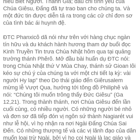
hiểu biết Người. Thánh Giá; dấu chỉ tình yêu của
Chúa Giêsu, Đấng đã tự trao ban cho chúng ta. Và
một đức tin được diễn tả ra trong các cử chỉ đơn sơ
của tình bác ái huynh đệ.
ĐTC Phanxicô dã nói như trên với hàng chục ngàn
tín hữu và du khách hành hương tham dự buổi đọc
Kinh Truyền Tin trưa Chúa Nhật hôm qua tại quảng
trường thánh Phêrô. Mở đầu bài huấn dụ ĐTC nói:
trong Chúa Nhật thứ V Mùa Chay, thánh sử Gioan lôi
kéo sự chú ý của chúng ta với một chi tiết lạ kỳ: vài
người Hy lap” theo Do thái giáo đến Giêrusalem
mừng lễ Vượt Qua, hướng tới tông đồ Philiphê và
nói: “Chúng tôi muốn trông thấy Đức Giêsu” (Ga
12,21). Trong thành thánh, nơi Chúa Giêsu đến lần
cuối cùng, có nhiều người. Có những người bé nhỏ
và đơn sơ đã tiếp đón vị ngôn sứ thành Nagiarét vui
như lễ hội, vì họ nhận ra nơi Ngài Đấng Chúa Sai
Đến. Có những thượng tế và các vị lãnh đạo của dân
muốn loại trừ Ngài, bởi vì họ coi Ngài là lạc giáo và