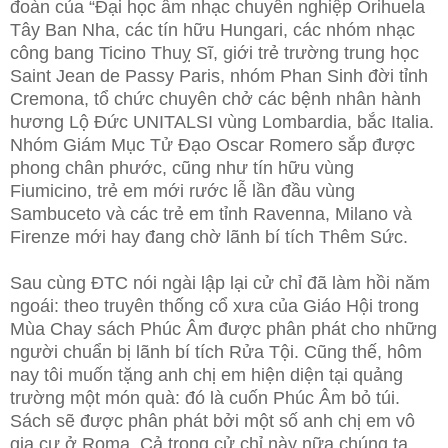
đoàn của “Đại học âm nhạc chuyên nghiệp Orihuela
Tây Ban Nha, các tín hữu Hungari, các nhóm nhạc
công bang Ticino Thuỵ Sĩ, giới trẻ trường trung học
Saint Jean de Passy Paris, nhóm Phan Sinh đời tỉnh
Cremona, tổ chức chuyên chở các bệnh nhân hành
hương Lộ Đức UNITALSI vùng Lombardia, bắc Italia.
Nhóm Giám Mục Tử Đạo Oscar Romero sắp được
phong chân phước, cũng như tín hữu vùng
Fiumicino, trẻ em mới rước lễ lần đầu vùng
Sambuceto và các trẻ em tỉnh Ravenna, Milano và
Firenze mới hay đang chờ lãnh bí tích Thêm Sức.
Sau cùng ĐTC nói ngài lập lại cử chỉ đã làm hồi năm
ngoái: theo truyên thống cổ xưa của Giáo Hội trong
Mùa Chay sách Phúc Âm được phân phát cho những
người chuẩn bị lãnh bí tích Rửa Tội. Cũng thế, hôm
nay tôi muốn tặng anh chị em hiện diện tại quảng
trường một món quà: đó là cuốn Phúc Âm bỏ túi.
Sách sẽ được phân phát bởi một số anh chị em vô
gia cư ở Roma. Cả trong cử chỉ này nữa chúng ta