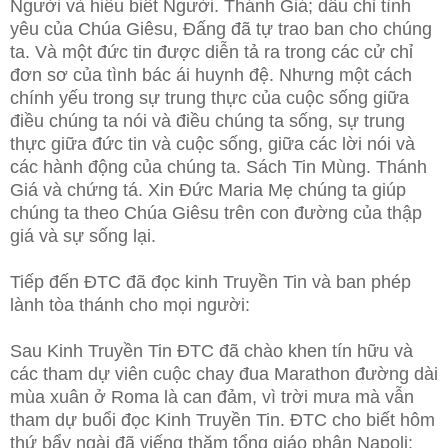
Người và hiểu biết Người. Thánh Giá; dấu chỉ tình
yêu của Chúa Giêsu, Đấng đã tự trao ban cho chúng
ta. Và một đức tin được diễn tả ra trong các cử chỉ
đơn sơ của tình bác ái huynh đệ. Nhưng một cách
chính yếu trong sự trung thực của cuộc sống giữa
điều chúng ta nói và điều chúng ta sống, sự trung
thực giữa đức tin và cuộc sống, giữa các lời nói và
các hành động của chúng ta. Sách Tin Mùng. Thánh
Giá và chứng tá. Xin Đức Maria Mẹ chúng ta giúp
chúng ta theo Chúa Giêsu trên con đường của thập
giá và sự sống lại.
Tiếp đến ĐTC đã đọc kinh Truyền Tin và ban phép
lành tòa thánh cho mọi người:
Sau Kinh Truyền Tin ĐTC đã chào khen tín hữu và
các tham dự viên cuộc chay đua Marathon đường dài
mùa xuân ở Roma là can đảm, vì trời mưa mà vẫn
tham dự buổi đọc Kinh Truyền Tin. ĐTC cho biết hôm
thứ bẩy ngài đã viếng thăm tổng giáo phận Napoli: