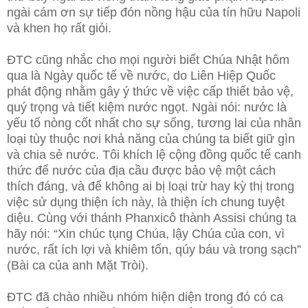
ngài cám ơn sự tiếp đón nồng hậu của tín hữu Napoli
và khen họ rất giỏi.
ĐTC cũng nhắc cho mọi người biết Chúa Nhật hôm
qua là Ngày quốc tế về nước, do Liên Hiệp Quốc
phát động nhằm gây ý thức về việc cấp thiết bảo vệ,
quý trọng và tiết kiệm nước ngọt. Ngài nói: nước là
yếu tố nòng cốt nhất cho sự sống, tương lai của nhân
loại tùy thuộc nơi khả năng của chúng ta biết giữ gìn
và chia sẻ nước. Tôi khích lệ cộng đồng quốc tế canh
thức để nước của địa cầu được bảo vệ một cách
thích đáng, và để không ai bị loại trừ hay kỳ thị trong
việc sử dụng thiện ích này, là thiện ích chung tuyệt
diệu. Cùng với thánh Phanxicô thành Assisi chúng ta
hãy nói: “Xin chúc tụng Chúa, lậy Chúa của con, vì
nước, rất ích lợi và khiêm tốn, qúy báu và trong sạch”
(Bài ca của anh Mặt Tròi).
ĐTC đã chào nhiều nhóm hiện diện trong đó có ca