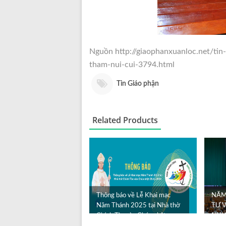
Nguồn http://giaophanxuanloc.net/tin
tham-nui-cui-3794.html
Tin Giáo phận
Related Products
Thông báo về Lễ Khai mạc
NĂM
Năm Thánh 2025 tại Nhà thờ
TƯ V
Chính Tòa vào Chúa nhật
NHƯ
29.1...
HY 