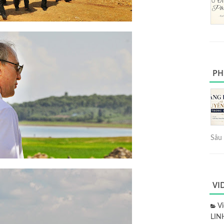
PH
Sâu 
VI
V
LIN