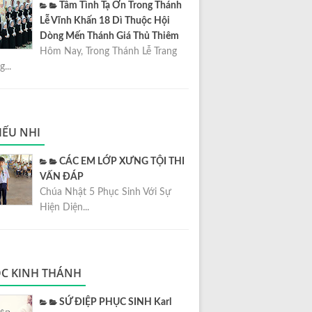
Tâm Tình Tạ Ơn Trong Thánh
Lễ Vĩnh Khấn 18 Dì Thuộc Hội
Dòng Mến Thánh Giá Thủ Thiêm
Hôm Nay, Trong Thánh Lễ Trang
...
IẾU NHI
CÁC EM LỚP XƯNG TỘI THI
VẤN ĐÁP
Chúa Nhật 5 Phục Sinh Với Sự
Hiện Diện...
C KINH THÁNH
SỨ ĐIỆP PHỤC SINH Karl