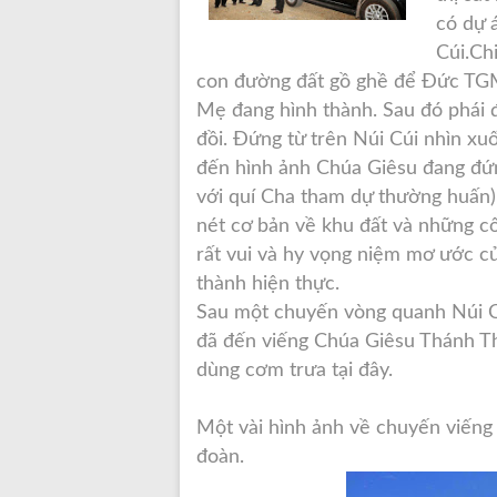
có dự 
Cúi.
Chi
con đường đất gồ ghề để Đức TGM
Mẹ đang hình thành. Sau đó phái 
đồi. Đứng từ trên Núi Cúi nhìn xu
đến hình ảnh Chúa Giêsu đang đứn
với quí Cha tham dự thường huấn)
nét cơ bản về khu đất và những c
rất vui và hy vọng niệm mơ ước c
thành hiện thực.
Sau một chuyến vòng quanh Núi 
đã đến viếng Chúa Giêsu Thánh T
dùng cơm trưa tại đây.
Một vài hình ảnh về chuyến viến
đoàn.