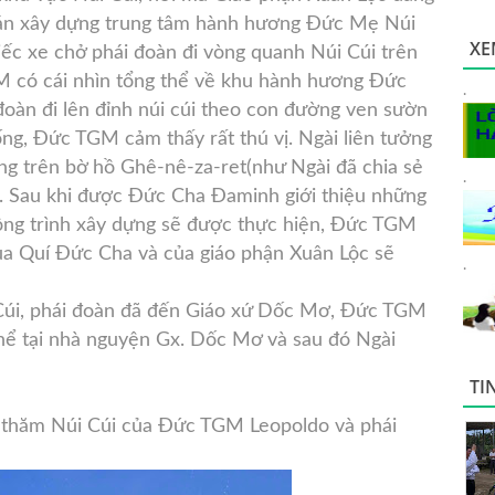
án xây dựng trung tâm hành hương Đức Mẹ Núi
XE
ếc xe chở phái đoàn đi vòng quanh Núi Cúi trên
 có cái nhìn tổng thể về khu hành hương Đức
.
đoàn đi lên đỉnh núi cúi theo con đường ven sườn
ống, Đức TGM cảm thấy rất thú vị. Ngài liên tưởng
g trên bờ hồ Ghê-nê-za-ret(như Ngài đã chia sẻ
.
. Sau khi được Đức Cha Đaminh giới thiệu những
ông trình xây dựng sẽ được thực hiện, Đức TGM
ủa Quí Đức Cha và của giáo phận Xuân Lộc sẽ
.
Cúi, phái đoàn đã đến Giáo xứ Dốc Mơ, Đức TGM
hể tại nhà nguyện Gx. Dốc Mơ và sau đó Ngài
TI
g thăm Núi Cúi của Đức TGM Leopoldo và phái