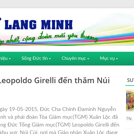
hiệu
Sống Đức tin
Chuyên mục
Mục vụ
eopoldo Girelli đến thăm Núi
SU
gày 19-05-2015, Đức Cha Chính Đaminh Nguyễn
inh và phái đoàn Tòa Giám mục(TGM) Xuân Lộc đã
TN. 
ùng Đức Tổng Giám mục(TGM) Leopoldo Girelli đến
t khu vực Núi Cúi, nơi mà Giáo phận Xuân Lộc đang