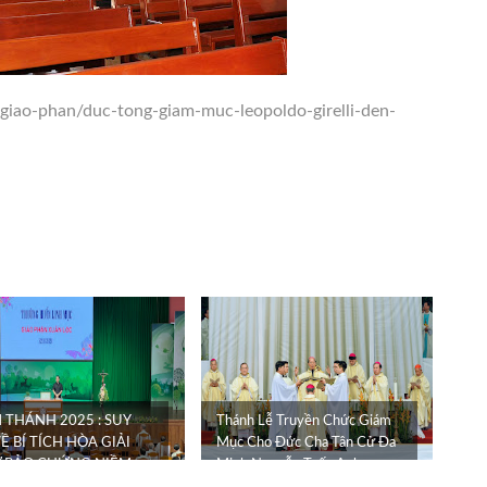
-giao-phan/duc-tong-giam-muc-leopoldo-girelli-den-
 THÁNH 2025 : SUY
Thánh Lễ Truyền Chức Giám
Ề BÍ TÍCH HÒA GIẢI
Mục Cho Đức Cha Tân Cử Đa
 BẢO CHỨNG NIỀM
Minh Nguyễn Tuấn Anh
VỌNG