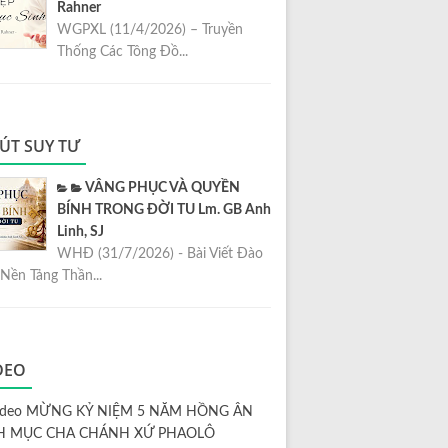
Rahner
WGPXL (11/4/2026) – Truyền
Thống Các Tông Đồ...
ÚT SUY TƯ
VÂNG PHỤC VÀ QUYỀN
BÍNH TRONG ĐỜI TU Lm. GB Anh
Linh, SJ
WHĐ (31/7/2026) - Bài Viết Đào
Nền Tảng Thần...
DEO
ideo MỪNG KỶ NIỆM 5 NĂM HỒNG ÂN
H MỤC CHA CHÁNH XỨ PHAOLÔ