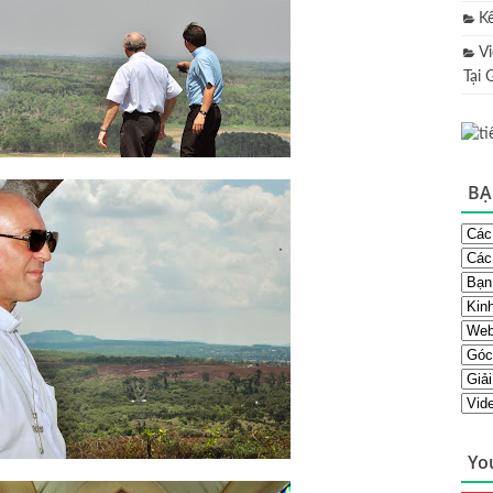
K
V
Tại 
BẠ
Yo