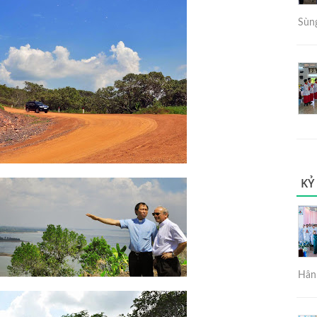
Sùng
KỶ
Hân 