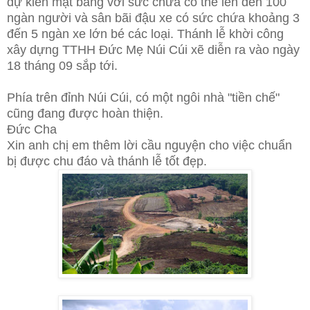
dự kiến mặt bằng với sức chứa có thể lên đến 100
ngàn người và sân bãi đậu xe có sức chứa khoảng 3
đến 5 ngàn xe lớn bé các loại. Thánh lễ khời công
xây dựng TTHH Đức Mẹ Núi Cúi xẽ diễn ra vào ngày
18 tháng 09 sắp tới.
Phía trên đỉnh Núi Cúi, có một ngôi nhà "tiền chế"
cũng đang được hoàn thiện.
Đức Cha
Xin anh chị em thêm lời cầu nguyện cho việc chuẩn
bị được chu đáo và thánh lễ tốt đẹp.