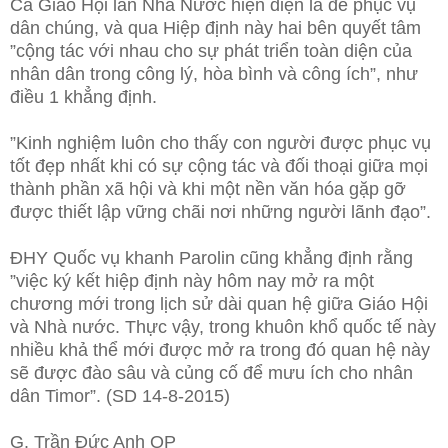
Cả Giáo Hội lẫn Nhà Nước hiện diện là để phục vụ
dân chúng, và qua Hiệp định này hai bên quyết tâm
”cộng tác với nhau cho sự phát triển toàn diện của
nhân dân trong công lý, hòa bình và công ích”, như
điều 1 khẳng định.
”Kinh nghiệm luôn cho thấy con người được phục vụ
tốt đẹp nhất khi có sự cộng tác và đối thoại giữa mọi
thành phần xã hội và khi một nền văn hóa gặp gỡ
được thiết lập vững chãi nơi những người lãnh đạo”.
ĐHY Quốc vụ khanh Parolin cũng khẳng định rằng
”việc ký kết hiệp định này hôm nay mở ra một
chương mới trong lịch sử dài quan hệ giữa Giáo Hội
và Nhà nước. Thực vậy, trong khuôn khổ quốc tế này
nhiều khả thể mới được mở ra trong đó quan hệ này
sẽ được đào sâu và củng cố để mưu ích cho nhân
dân Timor”. (SD 14-8-2015)
G. Trần Đức Anh OP