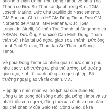
buổi lễ ở Dinh Chính Phủ Đông Timor, về phía Tòa
Thánh có Đức Sứ Thần tại địa phương Đức TGM
Joseph Marino, Đức Cha Baslilio do Nasciemento,
GM Baucau, Chủ tịch HĐGM Đông Timor, Đức GM
Norberto de Amaral, GM Mariana, Đức TGM
Leopoldo Girelli, Sứ thần Tòa Thánh tại Singapore và
ASEAN, Đức Ông Phanxicô Cao Minh Dung, Tham
thán Sứ Thần tại Bộ ngoại giao Tòa Thánh, Đức ông
Ionut Paul Strejac, Tham tán Sứ Thần tại Đông
Timor.
Về phía Đông Timor có nhiều quan chức chính phủ
như các vị Bộ trưởng tại phủ thủ tướng, Bộ trưởng
giáo dục, kinh tế, canh nông và ngư nghiệp, Bộ
trưởng ngoại giao và tài chánh, v.v..
Hiệp định nhìn nhận vai trò lịch sử của Giáo Hội
Công Giáo trong đời sống quốc gia Đông Timor và sự
phát triển con người, đồng thời xác định và bảo đảm
qui chế pháp lý của Giáo Hội Công Giáo, đề ra