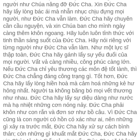
người như Chúa nâng đỡ Đức Cha. Xin Đức Cha
hãy lấy lòng bác ái mà nhẫn nhục chịu đựng mọi
người, như Đức Cha vẫn làm. Đức Cha hãy chuyên
cần cầu nguyện, và xin Chúa ban cho mình ngày
càng thêm khôn ngoang. Hãy luôn luôn tỉnh thức với
tinh thần sáng suốt của Đức Cha. Hãy nói riêng với
từng người như Đức Cha vẫn làm. Như một lực sĩ
thập toàn, Đức Cha hãy gánh lấy sự yếu đuối của
mọi người. Vất vả càng nhiều, công phúc càng lớn.
Nếu Đức Cha chỉ yêu thương các môn đệ tốt lành, thì
Đức Cha chẳng đáng công trạng gì. Tốt hơn, Đức
Cha hãy lấy lòng hiền hoà mà cảm hoá những kẻ hư
hỏng nhất. Người ta không băng bó mọi vết thương
như nhau. Đức Cha hãy lấy sự diệu dàng như nước
mà hạ nhiệt những cơn nóng nảy. Đức Cha phải
khôn như con rắn và đơn sơ như bồ câu. Vì Đức Cha
cũng là con người có hồn có xác như ai, nên những
gì xảy ra trước mắt, Đức Cha hãy xử sự cách bình
thản; còn những gì khuất mắt Đức Cha, Đức Cha hãy