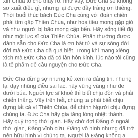
xin Chúa tỏ cho thấy rỏ. như vẩy, Đức Cha sẽ không
sơ xuất điều gì, nhưng lại được đầy tràng ơn thiêng.
Thời buổi thúc bách Đức Cha cùng với đoàn chiên
phải tìm gặp Thiên Chúa, như hoa tiêu mong gặp gió
và như người bị bão mong cập bến. Hãy sống tiết độ
như một lực sĩ của Thiên Chúa. Phần thưởng được
dành sẵn cho Đức Cha là ơn bất tử và sự sống đời
đời mà Đức Cha đã quá biết. Trong khi mang xiềng
xích mà Đức Cha đã có lần hôn kính, lúc nào tôi cũng
là tế phẩm để cầu nguyện cho Đức Cha.
Đức Cha đừng sợ những kẻ xem ra đáng tin, nhưng
lại dạy nhũng điều sai lạc. hãy vững vàng như đe
dưới búa. Người lực sĩ khoẻ thì biết chịu đòn và phải
chiến thắng. Vậy trên hết, chúng ta phải biết chịu
đựng tất cả vì Thiên Chúa, để chính Người chịu đựng
chúng ta. Đức Cha hãy gia tăng lòng nhiệt thành.
Hãy quý trọng thời gian. Hãy chờ đợi Đấng ở ngoài
thời gian, Đấng vĩnh cửu, Đấng vô hình nhưng đã trở
nên hữu hình vì chúng ta. Người là Đấng không ai