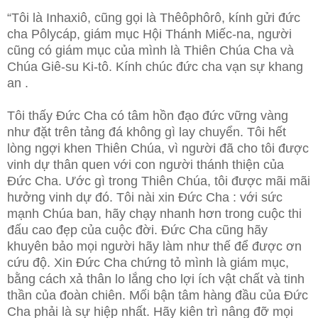
“Tôi là Inhaxiô, cũng gọi là Thêôphôrô, kính gửi đức
cha Pôlycáp, giám mục Hội Thánh Miếc-na, người
cũng có giám mục của mình là Thiên Chúa Cha và
Chúa Giê-su Ki-tô. Kính chúc đức cha vạn sự khang
an .
Tôi thấy Đức Cha có tâm hồn đạo đức vững vàng
như đặt trên tảng đá không gì lay chuyển. Tôi hết
lòng ngợi khen Thiên Chúa, vì người đã cho tôi được
vinh dự thân quen với con người thánh thiện của
Đức Cha. Ước gì trong Thiên Chúa, tôi được mãi mãi
hưởng vinh dự đó. Tôi nài xin Đức Cha : với sức
mạnh Chúa ban, hãy chạy nhanh hơn trong cuộc thi
đấu cao đẹp của cuộc đời. Đức Cha cũng hãy
khuyên bảo mọi người hãy làm như thế để được ơn
cứu độ. Xin Đức Cha chứng tỏ mình là giám mục,
bằng cách xả thân lo lắng cho lợi ích vật chất và tinh
thần của đoàn chiên. Mối bận tâm hàng đầu của Đức
Cha phải là sự hiệp nhất. Hãy kiên trì nâng đỡ mọi