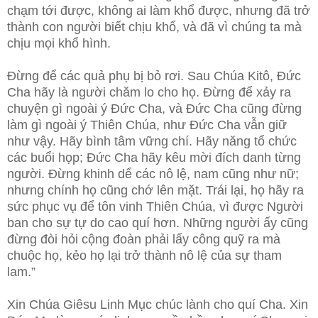
chạm tới được, không ai làm khổ được, nhưng đã trở
thành con người biết chịu khổ, và đã vì chúng ta mà
chịu mọi khổ hình.
Đừng để các quả phụ bị bỏ rơi. Sau Chúa Kitô, Đức
Cha hãy là người chăm lo cho họ. Đừng để xảy ra
chuyện gì ngoài ý Đức Cha, và Đức Cha cũng đừng
làm gì ngoài ý Thiên Chúa, như Đức Cha vẫn giữ
như vậy. Hãy bình tâm vững chí. Hãy năng tổ chức
các buổi họp; Đức Cha hãy kêu mời đích danh từng
người. Đừng khinh dể các nô lệ, nam cũng như nữ;
nhưng chính họ cũng chớ lên mặt. Trái lại, họ hãy ra
sức phục vụ để tôn vinh Thiên Chúa, vì được Người
ban cho sự tự do cao quí hơn. Những người ấy cũng
đừng đòi hỏi cộng đoàn phải lấy công quỹ ra mà
chuộc họ, kẻo họ lại trở thành nô lệ của sự tham
lam.”
Xin Chúa Giêsu Linh Mục chúc lành cho quí Cha. Xin