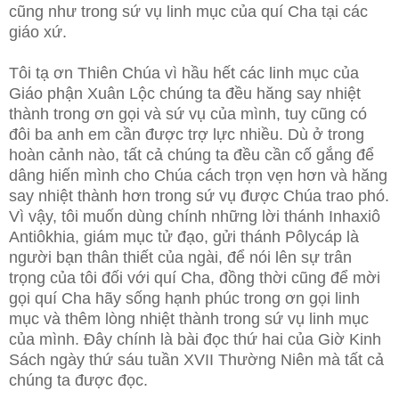
cũng như
trong sứ vụ linh mục của quí Cha tại các
giáo xứ.
Tôi tạ ơn Thiên Chúa vì hầu hết các linh mục của
Giáo phận Xuân Lộc chúng ta đều hăng say nhiệt
thành trong ơn gọi và sứ vụ của mình, tuy cũng có
đôi ba anh em cần được trợ lực nhiều. Dù ở trong
hoàn cảnh nào, tất cả chúng ta đều cần cố gắng để
dâng hiến mình cho Chúa cách trọn vẹn hơn và hăng
say nhiệt thành hơn trong sứ vụ được Chúa trao phó.
Vì vậy, tôi muốn dùng chính những lời thánh Inhaxiô
Antiôkhia, giám mục tử đạo, gửi thánh Pôlycáp là
người bạn thân thiết của ngài, để nói lên sự trân
trọng của tôi đối với quí Cha, đồng thời cũng để mời
gọi quí Cha hãy sống hạnh phúc trong ơn gọi linh
mục và thêm lòng nhiệt thành trong sứ vụ linh mục
của mình. Đây chính là bài đọc thứ hai của Giờ Kinh
Sách ngày thứ sáu tuần XVII Thường Niên mà tất cả
chúng ta được đọc.