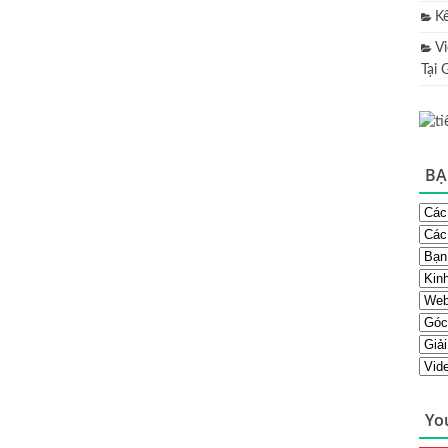
K
V
Tại 
BẠ
Yo