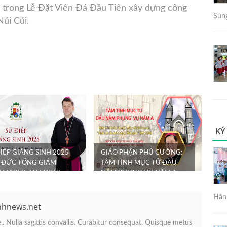
c trong Lễ Đặt Viên Đá Đầu Tiên xây dựng công
Sùng
úi Cúi.
KỶ
IỆP GIÁNG SINH 2025
GIÁO PHẬN PHÚ CƯỜNG:
 ĐỨC TỔNG GIÁM
TÂM TÌNH MỤC TỬ ĐẦU
 MAREK ZALEWSKI -
NĂM PHỤNG VỤ NĂM A
DIỆN TÒA THÁN...
(2025 - 2026)
Hân 
nhnews.net
. Nulla sagittis convallis. Curabitur consequat. Quisque metus