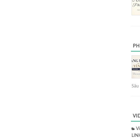
PH
Sâu 
VI
V
LIN