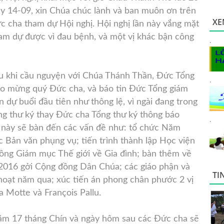
ày 14-09, xin Chúa chúc
lành và ban muôn ơn trên
XE
c cha tham dự Hội nghị. Hội nghị lần này vắng mặt
m dự được vì đau bệnh, và một vị khác bận công
.
au khi cầu nguyện với Chúa Thánh Thần, Đức Tổng
.
o mừng quý Đức cha, và báo tin Đức Tổng giám
dự buổi đầu tiên như thông lệ, vì ngài đang trong
ng thư ký thay Đức cha Tổng thư ký thông báo
.
n này sẽ bàn đến các vấn đề như: tổ chức Năm
 Bản văn phụng vụ; tiến trình thành lập Học viện
ồng Giám mục Thế giới về Gia đình; bàn thêm về
2016 gởi Cộng đồng Dân Chúa; các giáo phận và
TI
 hoạt năm qua; xúc tiến án phong chân phước 2 vị
 Motte và François Pallu.
 Năm 17 tháng Chín và ngày hôm sau các Đức cha sẽ