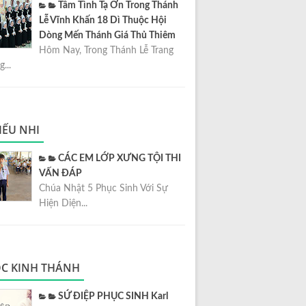
Tâm Tình Tạ Ơn Trong Thánh
Lễ Vĩnh Khấn 18 Dì Thuộc Hội
Dòng Mến Thánh Giá Thủ Thiêm
Hôm Nay, Trong Thánh Lễ Trang
...
IẾU NHI
CÁC EM LỚP XƯNG TỘI THI
VẤN ĐÁP
Chúa Nhật 5 Phục Sinh Với Sự
Hiện Diện...
C KINH THÁNH
SỨ ĐIỆP PHỤC SINH Karl