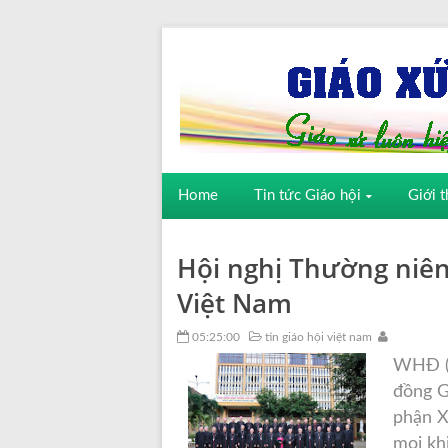
Home
Tin tức Giáo hội
Giới t
Hội nghị Thường niên
Việt Nam
05:25:00
tin giáo hội việt nam
WHĐ (1
đồng G
phận X
mọi kh