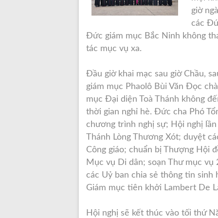
giờ ng
các Đứ
Đức giám mục Bắc Ninh không tha
tác mục vụ xa.
Đầu giờ khai mạc sau giờ Chầu, s
giám mục Phaolô Bùi Văn Đọc chà
mục Đại diện Toà Thánh không đến 
thời gian nghỉ hè. Đức cha Phó Tổ
chương trình nghị sự; Hội nghị lầ
Thánh Lòng Thương Xót; duyệt các
Công giáo; chuẩn bị Thượng Hội đ
Mục vụ Di dân; soạn Thư mục vụ 
các Uỷ ban chia sẻ thông tin sinh
Giám mục tiên khởi Lambert De La
Hội nghị sẽ kết thúc vào tối thứ