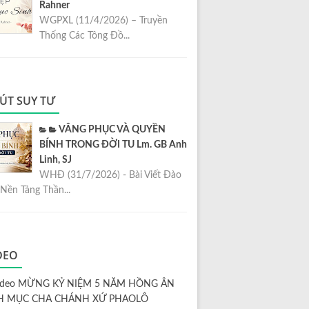
Rahner
WGPXL (11/4/2026) – Truyền
Thống Các Tông Đồ...
ÚT SUY TƯ
VÂNG PHỤC VÀ QUYỀN
BÍNH TRONG ĐỜI TU Lm. GB Anh
Linh, SJ
WHĐ (31/7/2026) - Bài Viết Đào
Nền Tảng Thần...
DEO
ideo MỪNG KỶ NIỆM 5 NĂM HỒNG ÂN
H MỤC CHA CHÁNH XỨ PHAOLÔ