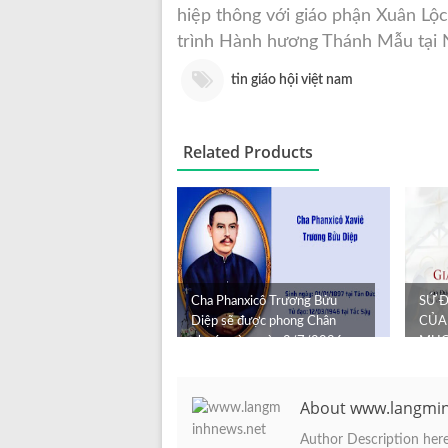
hiệp thông với giáo phận Xuân Lộ
trình Hành hương Thánh Mẫu tại N
tin giáo hội việt nam
Related Products
Cha Phanxicô Trương Bửu
SỨ Đ
Diệp sẽ được phong Chân
CỦA
phước vào ngày 2/7/2026
MỤC
ĐẠI 
About www.langmi
Author Description here.