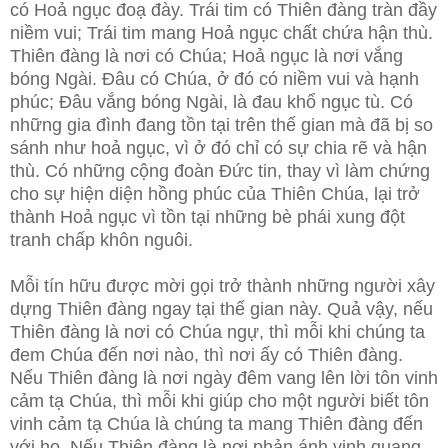
có Hoả ngục đoạ đày. Trái tim có Thiên đàng tràn đầy
niềm vui; Trái tim mang Hoả ngục chất chứa hận thù.
Thiên đàng là nơi có Chúa; Hoả ngục là nơi vắng
bóng Ngài. Đâu có Chúa, ở đó có niềm vui và hạnh
phúc; Đâu vắng bóng Ngài, là đau khổ ngục tù. Có
những gia đình đang tồn tại trên thế gian mà đã bị so
sánh như hoả ngục, vì ở đó chỉ có sự chia rẽ và hận
thù. Có những cộng đoàn Đức tin, thay vì làm chứng
cho sự hiện diện hồng phúc của Thiên Chúa, lại trở
thành Hoả ngục vì tồn tại những bè phái xung đột
tranh chấp khôn nguôi.
Mỗi tín hữu được mời gọi trở thành những người xây
dựng Thiên đàng ngay tại thế gian này. Quả vậy, nếu
Thiên đàng là nơi có Chúa ngự, thì mỗi khi chúng ta
đem Chúa đến nơi nào, thì nơi ấy có Thiên đàng.
Nếu Thiên đàng là nơi ngày đêm vang lên lời tôn vinh
cảm tạ Chúa, thì mỗi khi giúp cho một người biết tôn
vinh cảm tạ Chúa là chúng ta mang Thiên đàng đến
với họ. Nếu Thiên đàng là nơi phản ánh vinh quang