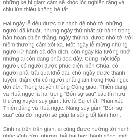
những kẻ bị giam cầm sẽ khóc lóc nghiến răng và
chịu lửa thiêu không hề tắt.
Hai ngày lễ đều được cử hành để nhớ tới những
người đã khuất, nhưng ngày thứ nhất cử hành trong
hân hoan chiến thắng, ngày thứ hai được nhớ tới với
niềm thương cảm xót xa. Một ngày lễ mừng những
người lữ hành đã đến đích, còn ngày kia tưởng nhớ
những ai còn đang phải đoạ đày. Cũng một kiếp
người, có người được phúc diện kiến Chúa, có
người phải trải qua khổ đau chờ ngày được thanh
luyện, thậm chí có người phải giam trong Hoả ngục
đời đời. Trong truyền thống Công giáo, Thiên đàng
và Hoả ngục là hai trong “Bốn sự sau” các tín hữu
thường xuyên suy gẫm, tức là Sự chết, Phán xét,
Thiên đàng và Hoả ngục. Năng suy gẫm “Bốn sự
sau” của đời người sẽ giúp ta sống tốt lành hơn.
Sinh ra trên trần gian, ai cũng được hướng tới hạnh
phúc vĩnh cửu, nhưng thất bại hay thành công, một