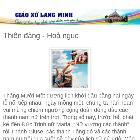
Thiên đàng - Hoả ngục
Tháng Mười Một dương lịch khởi đầu bằng hai ngày
lễ nối tiếp nhau: ngày mồng một, chúng ta hân hoan
vui mừng chiêm ngưỡng cộng đoàn đông đảo các
thánh nam nữ trên trời. Trong số này, trước hết phải
kể đến Đức Trinh nữ Maria, “Nữ vương các thánh”,
rồi Thánh Giuse, các thánh Tông đồ và các thánh
nam nữ trải qua suốt bề dày của lịch sử cứu độ. Các