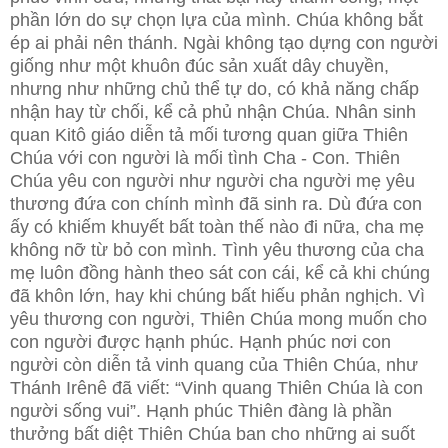
phần lớn do sự chọn lựa của mình. Chúa không bắt
ép ai phải nên thánh. Ngài không tạo dựng con người
giống như một khuôn đúc sản xuất dây chuyền,
nhưng như những chủ thể tự do, có khả năng chấp
nhận hay từ chối, kể cả phủ nhận Chúa. Nhân sinh
quan Kitô giáo diễn tả mối tương quan giữa Thiên
Chúa với con người là mối tình Cha - Con. Thiên
Chúa yêu con người như người cha người mẹ yêu
thương đứa con chính mình đã sinh ra. Dù đứa con
ấy có khiếm khuyết bất toàn thế nào đi nữa, cha mẹ
không nỡ từ bỏ con mình. Tình yêu thương của cha
mẹ luôn đồng hành theo sát con cái, kể cả khi chúng
đã khôn lớn, hay khi chúng bất hiếu phản nghịch. Vì
yêu thương con người, Thiên Chúa mong muốn cho
con người được hạnh phúc. Hạnh phúc nơi con
người còn diễn tả vinh quang của Thiên Chúa, như
Thánh Irênê đã viết: “Vinh quang Thiên Chúa là con
người sống vui”. Hạnh phúc Thiên đàng là phần
thưởng bất diệt Thiên Chúa ban cho những ai suốt