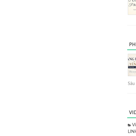
PH
Sâu 
VI
V
LIN