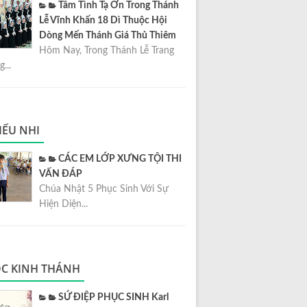
Tâm Tình Tạ Ơn Trong Thánh
Lễ Vĩnh Khấn 18 Dì Thuộc Hội
Dòng Mến Thánh Giá Thủ Thiêm
Hôm Nay, Trong Thánh Lễ Trang
...
IẾU NHI
CÁC EM LỚP XƯNG TỘI THI
VẤN ĐÁP
Chúa Nhật 5 Phục Sinh Với Sự
Hiện Diện...
C KINH THÁNH
SỨ ĐIỆP PHỤC SINH Karl