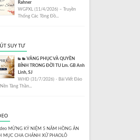
Rahner
WGPXL (11/4/2026) – Truyền
Thống Các Tông Đồ...
ÚT SUY TƯ
VÂNG PHỤC VÀ QUYỀN
BÍNH TRONG ĐỜI TU Lm. GB Anh
Linh, SJ
WHĐ (31/7/2026) - Bài Viết Đào
Nền Tảng Thần...
DEO
ideo MỪNG KỶ NIỆM 5 NĂM HỒNG ÂN
H MỤC CHA CHÁNH XỨ PHAOLÔ