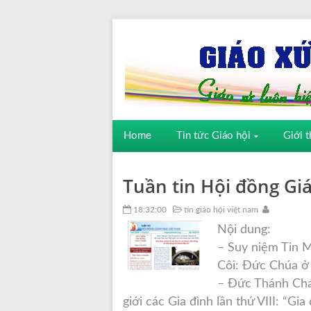
Home
Tin tức Giáo hội
Giới t
Tuần tin Hội đồng G
18:32:00
tin giáo hội việt nam
Nội dung:
– Suy niệm Tin 
Côi: Đức Chúa ở
– Đức Thánh Cha
giới các Gia đình lần thứ VIII: “Gia