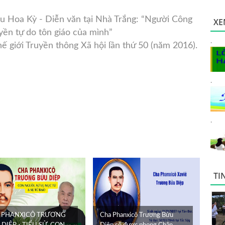
u Hoa Kỳ - Diễn văn tại Nhà Trắng: “Người Công
XE
yền tự do tôn giáo của mình”
.
 giới Truyền thông Xã hội lần thứ 50 (năm 2016).
.
.
TI
 PHANXICÔ TRƯƠNG
Cha Phanxicô Trương Bửu