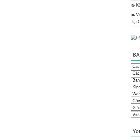
K
V
Tại 
BẠ
Yo