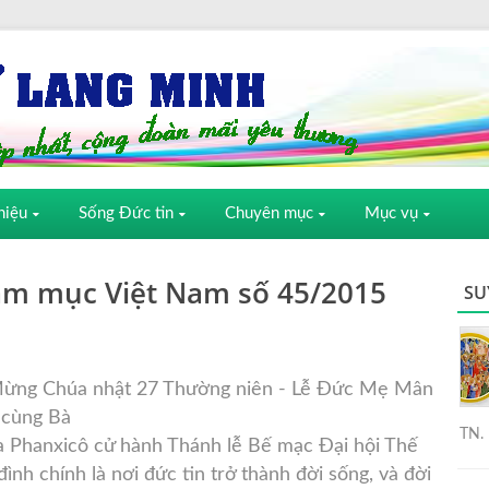
hiệu
Sống Đức tin
Chuyên mục
Mục vụ
iám mục Việt Nam số 45/2015
SU
Mừng Chúa nhật 27 Thường niên - Lễ Đức Mẹ Mân
 cùng Bà
TN. 
 Phanxicô cử hành Thánh lễ Bế
mạc Đại hội Thế
 đình chính là nơi đức tin trở thành đời sống, và đời