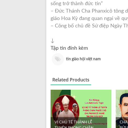
sống trở thành đức tin”
– Đức Thánh Cha Phanxicô tông d
giáo Hoa Kỳ đang quan ngại về qu
– Công bố chủ đề Sứ điệp Ngày Thế
↓
Tập tin đính kèm
tin giáo hội việt nam
Related Products
VỊ CHỦ TẾ THÁNH LỄ
CHA