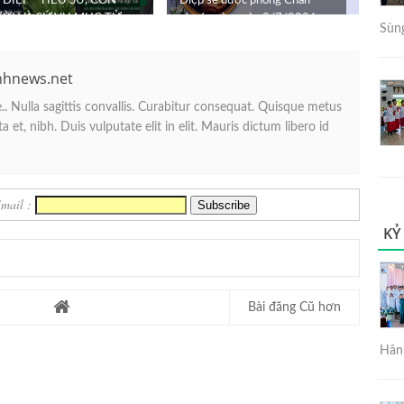
DIỆP - TIỂU SỬ, CON
Diệp sẽ được phong Chân
ỜI VÀ SỨ VỤ MỤC TỬ
phước vào ngày 2/7/2026
Sùng
nhnews.net
. Nulla sagittis convallis. Curabitur consequat. Quisque metus
 et, nibh. Duis vulputate elit in elit. Mauris dictum libero id
Email :
KỶ
Bài đăng Cũ hơn
Hân 