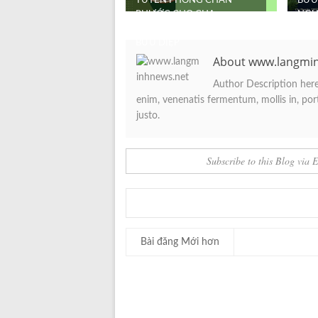
TUYÊN PHONG CHÂN
BỬU 
PHƯỚC CHO CHA
NGƯ
PHANXICÔ XAVIÊ TRƯƠNG
BỬU DIỆP
About www.langmi
Author Description here.
enim, venenatis fermentum, mollis in, porta
justo.
Subscribe to this Blog via 
Bài đăng Mới hơn