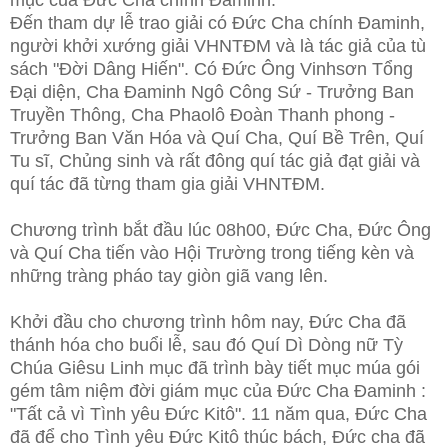
mục của Đức Cha chính Đaminh.
Đến tham dự lễ trao giải có Đức Cha chính Đaminh,
người khởi xướng giải VHNTĐM và là tác giả của tù
sách "Đời Dâng Hiến". Có Đức Ông Vinhsơn Tổng
Đại diện, Cha Đaminh Ngô Công Sứ - Trưởng Ban
Truyền Thông, Cha Phaolô Đoàn Thanh phong -
Trưởng Ban Văn Hóa và Quí Cha, Quí Bề Trên, Quí
Tu sĩ, Chủng sinh và rất đông quí tác giả đạt giải và
quí tác đã từng tham gia giải VHNTĐM.
Chương trình bắt đầu lúc 08h00, Đức Cha, Đức Ông
và Quí Cha tiến vào Hội Trường trong tiếng kèn và
những tràng pháo tay giòn giã vang lên.
Khởi đầu cho chương trình hôm nay, Đức Cha đã
thánh hóa cho buổi lễ, sau đó Quí Dì Dòng nữ Tỳ
Chúa Giêsu Linh mục đã trình bày tiết mục múa gói
gém tâm niệm đời giám mục của Đức Cha Đaminh :
"Tất cả vì Tình yêu Đức Kitô". 11 năm qua, Đức Cha
đã để cho Tình yêu Đức Kitô thúc bách, Đức cha đã