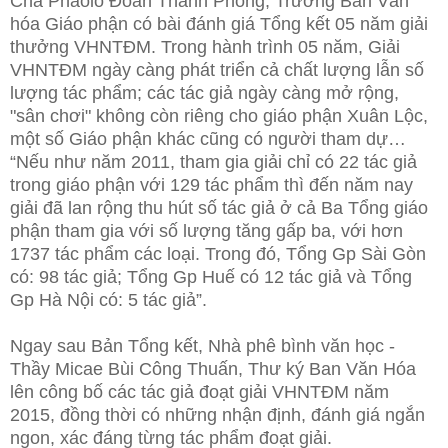
Cha Phaolo Đoàn Thanh Phong, Trưởng Ban Văn
hóa Giáo phận có bài đánh giá Tổng kết 05 năm giải
thưởng VHNTĐM. Trong hành trình 05 năm, Giải
VHNTĐM ngày càng phát triển cả chất lượng lẫn số
lượng tác phẩm; các tác giả ngày càng mở rộng,
"sân chơi" không còn riêng cho giáo phận Xuân Lộc,
một số Giáo phận khác cũng có người tham dự…
“Nếu như năm 2011, tham gia giải chỉ có 22 tác giả
trong giáo phận với 129 tác phẩm thì đến năm nay
giải đã lan rộng thu hút số tác giả ở cả Ba Tổng giáo
phận tham gia với số lượng tăng gấp ba, với hơn
1737 tác phẩm các loại. Trong đó, Tổng Gp Sài Gòn
có: 98 tác giả; Tổng Gp Huế có 12 tác giả và Tổng
Gp Hà Nội có: 5 tác giả”.
Ngay sau Bản Tổng kết, Nhà phê bình văn học -
Thầy Micae Bùi Công Thuấn, Thư ký Ban Văn Hóa
lên công bố các tác giả đoạt giải VHNTĐM năm
2015, đồng thời có những nhận định, đánh giá ngắn
ngon, xác đáng từng tác phẩm đoạt giải.