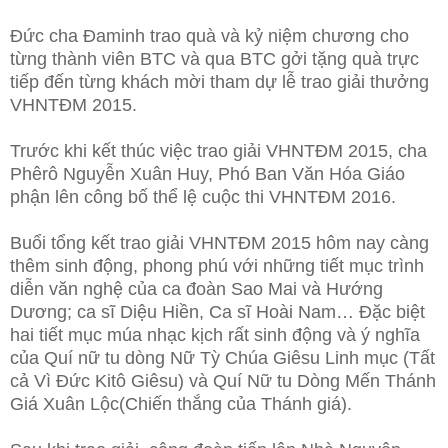
Đức cha Đaminh trao quà và kỷ niệm chương cho
từng thành viên BTC và qua BTC gởi tặng quà trực
tiếp đến từng khách mời tham dự lễ trao giải thưởng
VHNTĐM 2015.
Trước khi kết thúc việc trao giải VHNTĐM 2015, cha
Phêrô Nguyễn Xuân Huy, Phó Ban Văn Hóa Giáo
phận lên công bố thể lệ cuộc thi VHNTĐM 2016.
Buổi tổng kết trao giải VHNTĐM 2015 hôm nay càng
thêm sinh động, phong phú với những tiết mục trình
diễn văn nghệ của ca đoàn Sao Mai và Hướng
Dương; ca sĩ Diệu Hiền, Ca sĩ Hoài Nam… Đặc biệt
hai tiết mục múa nhạc kịch rất sinh động và ý nghĩa
của Quí nữ tu dòng Nữ Tỳ Chúa Giêsu Linh mục (Tất
cả Vì Đức Kitô Giêsu) và Quí Nữ tu Dòng Mến Thánh
Giá Xuân Lộc(Chiến thắng của Thánh giá).