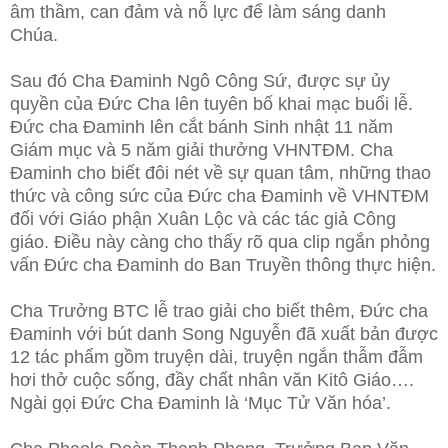
âm thầm, can đảm và nỗ lực để làm sáng danh
Chúa.
Sau đó Cha Đaminh Ngô Công Sứ, được sự ủy
quyền của Đức Cha lên tuyên bố khai mạc buổi lễ.
Đức cha Đaminh lên cắt bánh Sinh nhật 11 năm
Giám mục và 5 năm giải thưởng VHNTĐM. Cha
Đaminh cho biết đôi nét về sự quan tâm, những thao
thức và công sức của Đức cha Đaminh về VHNTĐM
đối với Giáo phận Xuân Lộc và các tác giả Công
giáo. Điều này càng cho thấy rõ qua clip ngắn phỏng
vấn Đức cha Đaminh do Ban Truyền thông thực hiện.
Cha Trưởng BTC lễ trao giải cho biết thêm, Đức cha
Đaminh với bút danh Song Nguyễn đã xuất bản được
12 tác phẩm gồm truyện dài, truyện ngắn thẫm đẫm
hơi thở cuộc sống, đầy chất nhân văn Kitô Giáo….
Ngài gọi Đức Cha Đaminh là ‘Mục Tử Văn hóa’.