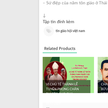
– Sứ điệp của năm tôn giáo ở Thái 
↓
Tập tin đính kèm
tin giáo hội việt nam
Related Products
VỊ CHỦ TẾ THÁNH LỄ
CHA
TUYÊN PHONG CHÂN
BỬU 
PHƯỚC CHO CHA
NGƯ
PHANXICÔ XAVIÊ TRƯƠNG
BỬU DIỆP