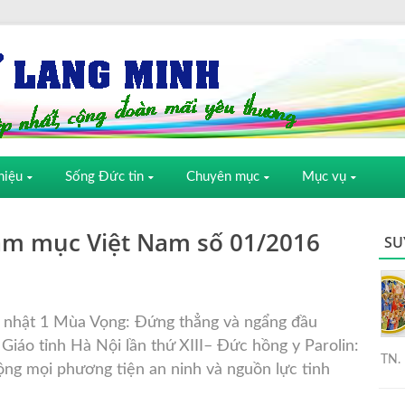
hiệu
Sống Đức tin
Chuyên mục
Mục vụ
iám mục Việt Nam số 01/2016
SU
 nhật 1 Mùa Vọng: Đứng thẳng và ngẩng đầu
 Giáo tỉnh Hà Nội lần thứ XIII
– Đức hồng y Parolin:
TN. 
ộng mọi phương tiện an ninh và nguồn lực tinh