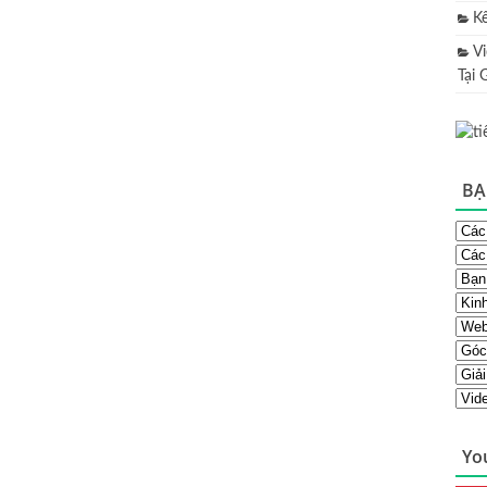
K
V
Tại 
BẠ
Yo