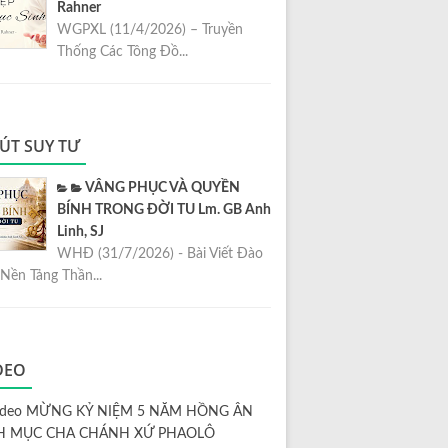
Rahner
WGPXL (11/4/2026) – Truyền
Thống Các Tông Đồ...
ÚT SUY TƯ
VÂNG PHỤC VÀ QUYỀN
BÍNH TRONG ĐỜI TU Lm. GB Anh
Linh, SJ
WHĐ (31/7/2026) - Bài Viết Đào
Nền Tảng Thần...
DEO
ideo MỪNG KỶ NIỆM 5 NĂM HỒNG ÂN
H MỤC CHA CHÁNH XỨ PHAOLÔ