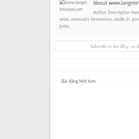
About www.langmi
Author Description here.
enim, venenatis fermentum, mollis in, porta
justo.
Subscribe to this Blog via 
Bài đăng Mới hơn