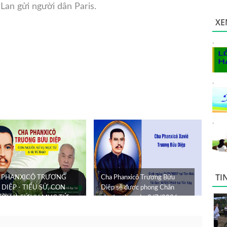
Lan gửi người dân Paris.
XE
.
.
.
TI
 PHANXICÔ TRƯƠNG
Cha Phanxicô Trương Bửu
DIỆP - TIỂU SỬ, CON
Diệp sẽ được phong Chân
ỜI VÀ SỨ VỤ MỤC TỬ
phước vào ngày 2/7/2026