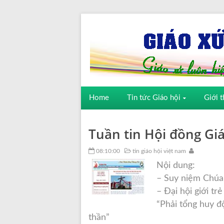
Home
Tin tức Giáo hội
Giới t
Tuần tin Hội đồng G
08:10:00
tin giáo hội việt nam
Nội dung:
– Suy niệm Chúa
– Đại hội giới trẻ
“Phải tổng huy đ
thần”