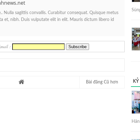
nhnews.net
Sùng
. Nulla sagittis convallis. Curabitur consequat. Quisque metus
 et, nibh. Duis vulputate elit in elit. Mauris dictum libero id
Email :
KỶ
Bài đăng Cũ hơn
Hân 