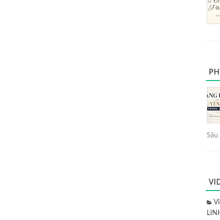
PH
Sâu 
VI
V
LIN