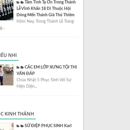
Tâm Tình Tạ Ơn Trong Thánh
Lễ Vĩnh Khấn 18 Dì Thuộc Hội
Dòng Mến Thánh Giá Thủ Thiêm
Hôm Nay, Trong Thánh Lễ Trang
...
IẾU NHI
CÁC EM LỚP XƯNG TỘI THI
VẤN ĐÁP
Chúa Nhật 5 Phục Sinh Với Sự
Hiện Diện...
C KINH THÁNH
SỨ ĐIỆP PHỤC SINH Karl