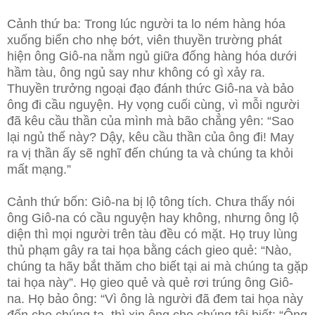
Cảnh thứ ba: Trong lúc người ta lo ném hàng hóa
xuống biển cho nhẹ bớt, viên thuyền trường phát
hiện ông Giô-na nằm ngủ giữa đống hàng hóa dưới
hầm tàu, ông ngủ say như không có gì xảy ra.
Thuyền trưởng ngoại đạo đánh thức Giô-na và bảo
ông đi cầu nguyện. Hy vọng cuối cùng, vì mỗi người
đã kêu cầu thần của mình mà bão chẳng yên: “Sao
lại ngủ thế này? Dậy, kêu cầu thần của ông đi! May
ra vị thần ấy sẽ nghĩ đến chúng ta và chúng ta khỏi
mất mạng.”
Cảnh thứ bốn: Giô-na bị lộ tông tích. Chưa thấy nói
ông Giô-na có cầu nguyện hay không, nhưng ông lộ
diện thì mọi người trên tàu đều có mặt. Họ truy lùng
thủ phạm gây ra tai họa bằng cách gieo quẻ: “Nào,
chúng ta hãy bắt thăm cho biết tại ai mà chúng ta gặp
tai họa này”. Họ gieo quẻ và quẻ rơi trúng ông Giô-
na. Họ bảo ông: “Vì ông là người đã đem tai họa này