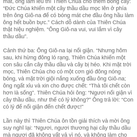
mát, ông làm lều thì Thiên Chúa cho thêm bóng cây:
“Đức Chúa khiến một cây thầu dầu mọc lên ở phía
trên ông Giô-na để có bóng mát che đầu ông hầu làm
ông hết buồn bực.” Cách dỗ dành của Thiên Chúa
thật hiệu nghiệm. “Ông Giô-na vui, vui lắm vì cây
thầu dầu”.
Cảnh thứ ba: Ông Giô-na lại nổi giận. “Nhưng hôm
sau, khi hừng đông ló rạng, Thiên Chúa khiến một
con sâu cắn cây thầu dầu và cây bị héo. Khi mặt trời
mọc, Thiên Chúa cho có một cơn gió đông nóng
bỏng, và mặt trời giội nắng xuống đầu ông Giô-na;
ông ngất xỉu và xin cho được chết: “Thà tôi chết còn
hơn là sống”. Thiên Chúa hỏi ông: “Ngươi nổi giận vì
cây thầu dầu, như thế có lý không?” Ông trả lời: “Con
có lý để nổi giận đến chết được!”
Lần này thì Thiên Chúa ôn tồn giải thích và mời ông
suy nghĩ lại: “Ngươi, ngươi thương hại cây thầu dầu
mà ngươi đã không vất vả vì nó, và không làm cho