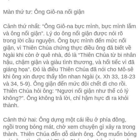
Màn thứ tư: Ông Giô-na nổi giận
Cảnh thứ nhất: “Ông Giô-na bực mình, bực mình lắm
và ông nổi giận”. Lý do ông nổi giận được nói rõ
trong lời cầu nguyện. Ông bực mình đến mức nổi
giận, vì Thiên Chúa chứng thực điều ông đã biết về
Ngài khi còn ở quê nhà, đó là “Thiên Chúa từ bi nhân
hậu, chậm giận và giàu tình thương, và hối tiếc vì đã
giáng họa”. Đó là điều Thiên Chúa đã nói cho Mô-sê
khi ông xin được thấy tôn nhan Ngài (x. Xh 33, 18-23
và 34, 5-9). Ông giận đến mức đòi chết đi cho rồi.
Thiên Chúa hỏi ông: “Ngươi nổi giận như thế có lý
không?”. Ông không trả lời, chỉ hậm hực đi ra khỏi
thành.
Cảnh thứ hai: Ông dựng một cái lều ở phía đông,
ngồi trong bóng mát, chờ xem chuyện gì xảy ra trong
thành. Thiên Chúa đến dỗ dành ông. Ông muốn bóng