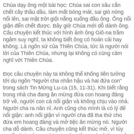
Chúa dạy ông một bài học: Chúa sai con sâu cắn
chết cây thầu dầu, làm mất bóng mát, sai gió nóng
nổi lên, sai mặt trời giội nắng xuống đầu ông. Ông nổi
giận đến chết được. Bây giờ Chúa mới dỗ dành ông.
Câu chuyện kết thúc với hình ảnh ông Giô-na trầm
ngâm suy nghĩ, ta không biết ông có hoán cải hay
không. Là ngôn sứ của Thiên Chúa, tức là người nói
lời của Thiên Chúa, nhưng lại không có cùng cảm
nghĩ với Thiên Chúa.
Đọc câu chuyện này ta không thể không liên tưởng
tới dụ ngôn “Người cha nhân hậu và hai đứa con”
trong sách Tin Mừng Lu-ca (15, 11-31). Khi biết rằng
trong nhà cha đang ăn mừng đứa con hoang đàng
trở về, người con cả nổi giận và không chịu vào nhà.
Người cha ra năn nỉ. Anh cũng cho mình là có lý để
nổi giận: anh nổi giận vì người cha đã tha thứ cho
đứa em hoang đàng và mở tiệc ăn mừng nó. Người
cha dỗ dành. Câu chuyện cũng kết thúc mở, vì tùy