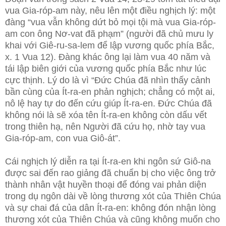
vua
Gia-róp-am này, nêu lên một điều nghịch lý: một
đàng “vua vẫn không dứt bỏ mọi tội mà vua Gia-róp-
am con ông Nơ-vat đã phạm” (người đã chủ mưu ly
khai với Giê-ru-sa-lem để lập vương quốc phía Bắc,
x. 1 Vua 12). Đàng khác ông lại làm vua 40 năm và
tái lập biên giới của vương quốc phía Bắc như lúc
cực thịnh. Lý do là vì “Đức Chúa đã nhìn thấy cảnh
bần cùng của Ít-ra-en phản nghịch; chẳng có một ai,
nô lệ hay tự do đến cứu giúp Ít-ra-en. Đức Chúa đã
không nói là sẽ xóa tên Ít-ra-en không còn dấu vết
trong thiên hạ, nên Người đã cứu họ, nhờ tay vua
Gia-róp-am, con vua Giô-át”.
Cái nghịch lý diễn ra tại Ít-ra-en khi ngôn sứ Giô-na
được sai đến rao giảng đã chuẩn bị cho việc ông trở
thành nhân vật huyền thoại để đóng vai phản diện
trong dụ ngôn dài về lòng thương xót của Thiên Chúa
và sự chai đá của dân Ít-ra-en: không đón nhận lòng
thương xót của Thiên Chúa và cũng không muốn cho