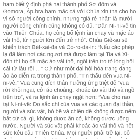
ham biết ý định phá hai thành phố Sơ-đôm và
Gomora, Áp-bra-ham mặc cả với Chúa xin tha cho họ
vì số người công chính, nhưng “giá rẻ nhất” là mười
người công chính cũng không có đủ. “Dân Ni-ni-vê tin
vào Thiên Chúa, họ công bố lệnh ăn chay và mặc áo
vải thô, từ người lớn đến trẻ nhỏ”. Chúa Giê-su sẽ
khiển trách Bét-xai-đa và Co-ro-da-in: “Nếu các phép
lạ đã làm nơi các ngươi mà được làm tại Tia và Xi-
đôn thì họ đã mặc áo vải thô, ngồi trên tro tỏ lòng hối
cải từ lâu rồi …” Cứ như một đại hội hóa trang đang
ào ào diễn ra trong thành phố. “Tin thấu đến vua Ni-
ni-vê.” Vua cũng đích thân hưởng ứng triệt để “vua
rời khỏi ngai, cởi áo choàng, khoác áo vải thô và ngồi
trên tro”, và ra lệnh ăn chay ngặt hơn: “Vua cho rao
tại Ni-ni-vê: Do sắc chỉ của vua và các quan đại thần,
người và súc vật, bò bê và chiên dê không được nếm
bất cứ cái gì, không đuợc ăn cỏ, không được uống
nước. Người và súc vật phải khoác áo vải thô và hết
sức kêu cầu Thiên Chúa. Mọi người phải trở lại, bỏ