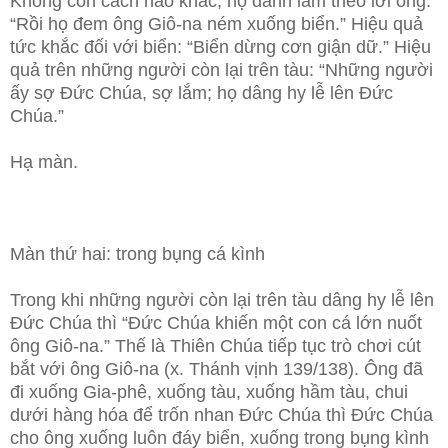
Không còn cách nào khác, họ đành làm theo lời ông:
“Rồi họ đem ông Giô-na ném xuống biển.” Hiệu quả
tức khắc đối với biển: “Biển dừng cơn giận dữ.” Hiệu
quả trên những người còn lại trên tàu: “Những người
ấy sợ Đức Chúa, sợ lắm; họ dâng hy lễ lên Đức
Chúa.”
Hạ màn.
Màn thứ hai: trong bụng cá kình
Trong khi những người còn lại trên tàu dâng hy lễ lên
Đức Chúa thì “Đức Chúa khiến một con cá lớn nuốt
ông Giô-na.” Thế là Thiên Chúa tiếp tục trò chơi cút
bắt với ông Giô-na (x. Thánh vịnh 139/138). Ông đã
đi xuống Gia-phê, xuống tàu, xuống hầm tàu, chui
dưới hàng hóa để trốn nhan Đức Chúa thì Đức Chúa
cho ông xuống luôn đáy biển, xuống trong bụng kình