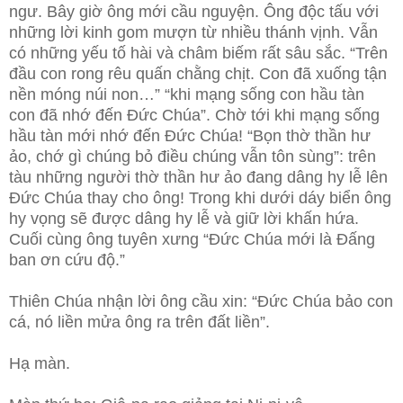
ngư. Bây giờ ông mới cầu nguyện. Ông độc tấu với
những lời kinh gom mượn từ nhiều thánh vịnh. Vẫn
có những yếu tố hài và châm biếm rất sâu sắc. “Trên
đầu con rong rêu quấn chằng chịt. Con đã xuống tận
nền móng núi non…” “khi mạng sống con hầu tàn
con đã nhớ đến Đức Chúa”. Chờ tới khi mạng sống
hầu tàn mới nhớ đến Đức Chúa! “Bọn thờ thần hư
ảo, chớ gì chúng bỏ điều chúng vẫn tôn sùng”: trên
tàu những người thờ thần hư ảo đang dâng hy lễ lên
Đức Chúa thay cho ông! Trong khi dưới dáy biển ông
hy vọng sẽ được dâng hy lễ và giữ lời khấn hứa.
Cuối cùng ông tuyên xưng “Đức Chúa mới là Đấng
ban ơn cứu độ.”
Thiên Chúa nhận lời ông cầu xin: “Đức Chúa bảo con
cá, nó liền mửa ông ra trên đất liền”.
Hạ màn.