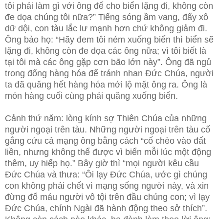
tôi phải làm gì với ông để cho biển lặng đi, không còn
đe dọa chúng tôi nữa?” Tiếng sóng ầm vang, đẩy xô
dữ dội, con tàu lắc lư mạnh hơn chứ không giảm đi.
Ông bảo họ: “Hãy đem tôi ném xuống biển thì biển sẽ
lặng đi, không còn đe dọa các ông nữa; vì tôi biết là
tại tôi mà các ông gặp cơn bão lớn này”. Ông đã ngủ
trong đống hàng hóa để tránh nhan Đức Chúa, người
ta đã quăng hết hàng hóa mới lộ mặt ông ra. Ông là
món hàng cuối cùng phải quăng xuống biển.
Cảnh thứ năm: lòng kính sợ Thiên Chúa của những
người ngoại trên tàu. Những người ngoại trên tàu cố
gắng cứu cả mạng ông bằng cách “cố chèo vào đất
liền, nhưng không thể được vì biển mỗi lúc một động
thêm, uy hiếp họ.” Bây giờ thì “mọi người kêu cầu
Đức Chúa và thưa: “Ôi lạy Đức Chúa, ước gì chúng
con không phải chết vì mạng sống người này, và xin
đừng đổ máu người vô tội trên đầu chúng con; vì lạy
Đức Chúa, chính Ngài đã hành động theo sở thích”.