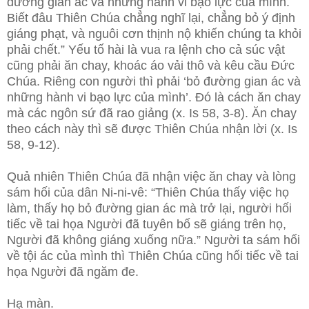
đường gian ác và những hành vi bạo lực của mình.
Biết đâu Thiên Chúa chẳng nghĩ lại, chẳng bỏ ý định
giáng phạt, và nguôi cơn thịnh nộ khiến chúng ta khỏi
phải chết.” Yếu tố hài là vua ra lệnh cho cả súc vật
cũng phải ăn chay, khoác áo vải thô và kêu cầu Đức
Chúa. Riêng con người thì phải ‘bỏ đường gian ác và
những hành vi bạo lực của mình’. Đó là cách ăn chay
mà các ngôn sứ đã rao giảng (x. Is 58, 3-8). Ăn chay
theo cách này thì sẽ được Thiên Chúa nhận lời (x. Is
58, 9-12).
Quả nhiên Thiên Chúa đã nhận việc ăn chay và lòng
sám hối của dân Ni-ni-vê: “Thiên Chúa thấy việc họ
làm, thấy họ bỏ đường gian ác mà trở lại, người hối
tiếc về tai họa Người đã tuyên bố sẽ giáng trên họ,
Người đã không giáng xuống nữa.” Người ta sám hối
về tội ác của mình thì Thiên Chúa cũng hối tiếc về tai
họa Người đã ngăm đe.
Hạ màn.