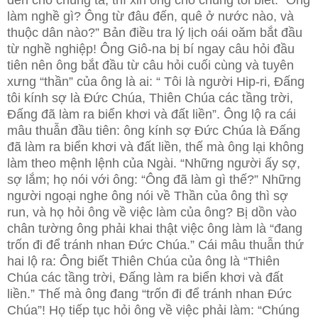
đến cho chúng ta, thì xin ông cho chúng tôi biết: “Ông
làm nghề gì? Ông từ đâu đến, quê ở nước nào, và
thuộc dân nào?” Bản điều tra lý lịch oái oăm bắt đầu
từ nghề nghiệp! Ông Giô-na bị bí ngay câu hỏi đầu
tiên nên ông bắt đầu từ câu hỏi cuối cùng và tuyên
xưng “thần” của ông là ai: “ Tôi là người Hip-ri, Đấng
tôi kính sợ là Đức Chúa, Thiên Chúa các tầng trời,
Đấng đã làm ra biển khơi và đất liền”. Ông lộ ra cái
mâu thuẫn đầu tiên: ông kính sợ Đức Chúa là Đấng
đã làm ra biển khơi và đất liền, thế mà ông lại không
làm theo mệnh lệnh của Ngài. “Những người ấy sợ,
sợ lắm; họ nói với ông: “Ông đã làm gì thế?” Những
người ngoại nghe ông nói về Thần của ông thì sợ
run, và họ hỏi ông về việc làm của ông? Bị dồn vào
chân tường ông phải khai thật việc ông làm là “đang
trốn đi để tránh nhan Đức Chúa.” Cái mâu thuẫn thứ
hai lộ ra: Ông biết Thiên Chúa của ông là “Thiên
Chúa các tầng trời, Đấng làm ra biển khơi và đất
liền.” Thế mà ông đang “trốn đi để tránh nhan Đức
Chúa”! Họ tiếp tục hỏi ông về việc phải làm: “Chúng