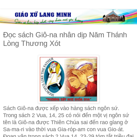
Đọc sách Giô-na nhân dịp Năm Thánh
Lòng Thương Xót
Sách Giô-na được xếp vào hàng sách ngôn sứ.
Trong sách 2 Vua, 14, 25 có nói đến một vị ngôn sứ
tên là Giô-na được Thiên Chúa sai đến rao gỉang ở
Sa-ma-ri vào thời vua Gia-róp-am con vua Gio-át.
Đoạn văn trong sách 2 Vua 14, 23-29 tóm tắt triều đại