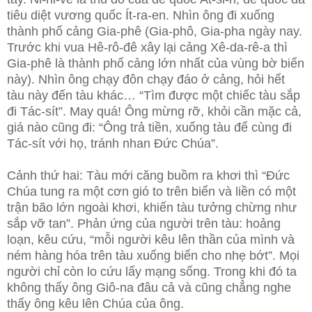
tiêu diệt vương quốc Ít-ra-en. Nhìn ông đi xuống
thành phố cảng Gia-phê (Gia-phô, Gia-pha ngày nay.
Trước khi vua Hê-rô-đê xây lại cảng Xê-da-rê-a thì
Gia-phê là thành phố cảng lớn nhất của vùng bờ biển
này). Nhìn ông chạy đôn chạy đáo ở cảng, hỏi hết
tàu này đến tàu khác… “Tìm được một chiếc tàu sắp
đi Tác-sít”. May quá! Ông mừng rỡ, khỏi cần mặc cả,
giá nào cũng đi: “Ông trả tiền, xuống tàu để cùng đi
Tác-sít với họ, tránh nhan Đức Chúa”.
Cảnh thứ hai: Tàu mới căng buồm ra khơi thì “Đức
Chúa tung ra một cơn gió to trên biển và liền có một
trận bão lớn ngoài khơi, khiến tàu tưởng chừng như
sắp vỡ tan”. Phản ứng của người trên tàu: hoảng
loạn, kêu cứu, “mỗi người kêu lên thần của mình và
ném hàng hóa trên tàu xuống biển cho nhẹ bớt”. Mọi
người chỉ còn lo cứu lấy mạng sống. Trong khi đó ta
không thấy ông Giô-na đâu cả và cũng chẳng nghe
thấy ông kêu lên Chúa của ông.