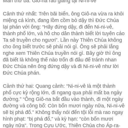
Màn thứ ba: Giô-na rao giảng tại Ni-ni-vê
Cảnh thứ nhất: Trên bãi biển, ông Giô-na vừa ra khỏi
miệng cá kình, đang lồm cồm bò dậy thì Đức Chúa
lại phán với ông: “Hãy đứng dậy, đi đến Ni-ni-vê,
thành phố lớn, và hô cho dân thành biết lời tuyên cáo
Ta sẽ truyền cho ngươi”. Lần này Thiên Chúa không
cho ông biết trước sẽ phải nói gì. Ông sẽ phải lắng
nghe xem Thiên Chúa truyền nói gì. Bây giờ thì ông
đã biết là không thể nào trốn đi đâu để tránh nhan
Đức Chúa nên ông đứng dậy và đi Ni-ni-vê như lời
Đức Chúa phán.
Cảnh thứ hai: Quang cảnh: “Ni-ni-vê là một thành
phố cực kỳ rộng lớn, đi ngang qua phải mất ba ngày
đường.” “Ông Giô-na bắt đầu vào thành, đi một ngày
đường và công bố: Còn bốn mươi ngày nữa, Ni-ni-vê
sẽ bị phá đổ.” Không thấy nói đến tội lỗi mà rao ngay
hình phạt: “bị phá đổ,” và kỳ hạn: “còn bốn mươi
ngày nữa”. Trong Cựu Ước, Thiên Chúa cho Áp-ra-