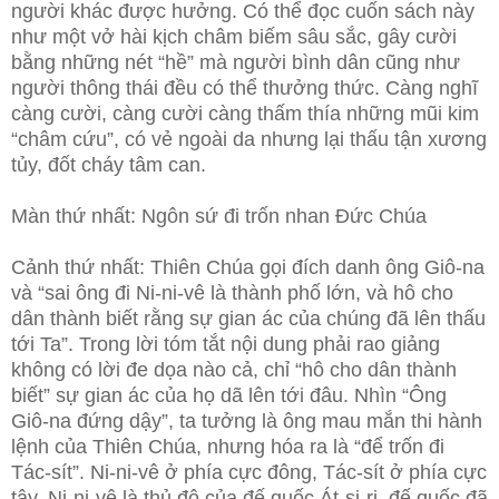
người khác được hưởng. Có thể đọc cuốn sách này
như một vở hài kịch châm biếm sâu sắc, gây cười
bằng những nét “hề” mà người bình dân cũng như
người thông thái đều có thể thưởng thức. Càng nghĩ
càng cười, càng cười càng thấm thía những mũi kim
“châm cứu”, có vẻ ngoài da nhưng lại thấu tận xương
tủy, đốt cháy tâm can.
Màn thứ nhất: Ngôn sứ đi trốn nhan Đức Chúa
Cảnh thứ nhất: Thiên Chúa gọi đích danh ông Giô-na
và “sai ông đi Ni-ni-vê là thành phố lớn, và hô cho
dân thành biết rằng sự gian ác của chúng đã lên thấu
tới Ta”. Trong lời tóm tắt nội dung phải rao giảng
không có lời đe dọa nào cả, chỉ “hô cho dân thành
biết” sự gian ác của họ dã lên tới đâu. Nhìn “Ông
Giô-na đứng dậy”, ta tưởng là ông mau mắn thi hành
lệnh của Thiên Chúa, nhưng hóa ra là “để trốn đi
Tác-sít”. Ni-ni-vê ở phía cực đông, Tác-sít ở phía cực
tây. Ni-ni-vê là thủ đô của đế quốc Át-si-ri, đế quốc đã