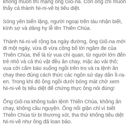
không muốn thí mạng ông Giô-na. Còn ông chỉ muốn
thấy cả thành Ni-ni-vê bị tiêu diệt.
Sóng yên biển lặng, người ngoại trên tàu nhận biết,
kính sợ và dâng hy lễ lên Thiên Chúa.
Thành Ni-ni-vê rộng ba ngày đường, ông Giô-na mới
đi một ngày, vừa đi vừa công bố lời ngăm đe của
Thiên Chúa, thế là từ vua chí quan, từ người lớn đến
trẻ nhỏ và cả thú vật đều ăn chay, mặc áo vải thô;
vua cởi cẩm bào xuống ngồi trên tro và ra lệnh ăn
chay theo đúng cách thức các ngôn sứ dạy dân Ít-ra-
en. Trong khi đó ông ngồi dưới bóng mát chờ xem
Ni-ni-vê bị tiêu diệt để chứng thực ông nói đúng!
Ông Giô-na không tuân lệnh Thiên Chúa, không ăn
chay, không cầu nguyện. Ông nổi giận chỉ vì biết
Thiên Chúa từ bi thương xót, tha thứ không tiêu diệt
Ni-ni-vê như ông đã loan báo.