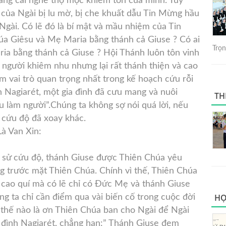
ng cái nghề thợ mộc khiêm tốn của mình. Tuy
ò của Ngài bị lu mờ, bị che khuất dẫu Tin Mừng hầu
 Ngài. Có lẽ đó là bí mật và mầu nhiệm của Tin
úa Giêsu và Mẹ Maria bằng thánh cả Giuse ? Có ai
Trọng
a bằng thánh cả Giuse ? Hội Thánh luôn tôn vinh
người khiêm nhu nhưng lại rất thánh thiện và cao
m vai trò quan trọng nhất trong kế hoạch cứu rỗi
 Nagiarét, một gia đình đã cưu mang và nuôi
TH
làm người”.Chúng ta không sợ nói quá lời, nếu
 cứu độ đã xoay khác.
à Van Xin:
ịch sử cứu độ, thánh Giuse được Thiên Chúa yêu
g trước mặt Thiên Chúa. Chính vì thế, Thiên Chúa
cao quí mà có lẽ chỉ có Đức Mẹ và thánh Giuse
HỌ
g ta chỉ cần điểm qua vài biến cố trong cuộc đời
 thế nào là ơn Thiên Chúa ban cho Ngài để Ngài
a đình Nagiarét, chẳng hạn:” Thánh Giuse đem