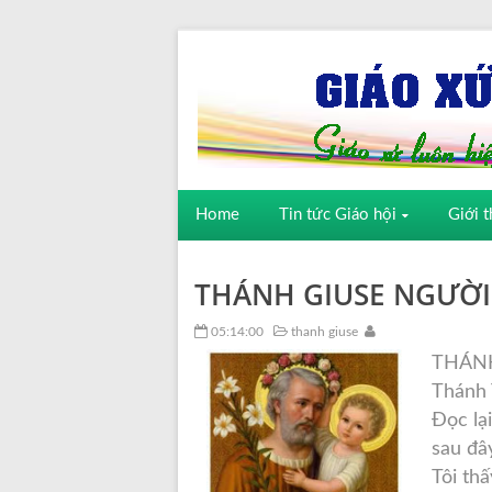
Home
Tin tức Giáo hội
Giới t
THÁNH GIUSE NGƯỜI
05:14:00
thanh giuse
THÁNH
Thánh 
Đọc lạ
sau đâ
Tôi th