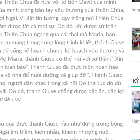
 Thiên Chúa đã hứa với tổ tiên Đavít của mình.
ủa mình trong bàn tay yêu thương của Thiên Chúa,
Sùng
i Ngài. Vì đặt tin tưởng, cậy trông nơi Thiên Chúa
àm được tất cả mọi sự. Do đó, khi được sứ thần
ủa Thiên Chúa ngang qua cái thai mà Maria, bạn
cưu mang trong cung lòng trinh khiết, thánh Giuse
nh để sống kế hoạch chung, kế hoạch yêu thương và
 Maria, thánh Giuse có thể nói với sứ thần:” Xin
hần loan báo”. Thánh Giuse đã thực hiện hoàn hảo
a về nhà để nuôi dưỡng và giúp đỡ “. Thánh Giuse
KỶ
ọi người dân khác trong xã hội Do thái lúc đó dù
ít. Do đó, thánh Giuse chẳng được đặc ân, đặc lợi
arisiêu vv…
Hân 
u quả thực thánh Giuse hầu như đứng trong bóng
, Ngài âm thầm, kiên nhẫn, khiêm nhượng nuôi