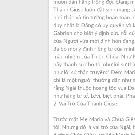
muôn dân hằng trông đợi, Đấng mà
Thánh Giuse luôn đặt sinh mạng c
phó thác và tin tưởng hoàn toàn nơ
duy nhất là Đấng có uy quyền và l
Gabrien cho biết ý định cứu rỗi c
của Người vừa mới đính hôn đang 
đã bỏ mọi ý định riêng tư của mì
mầu nhiệm của Thiên Chúa. Như Mẹ
hãy thành sự cho tôi như lời sứ t
như lời sứ thần truyền:” Đem Mari
chỉ là một người thường dân như m
rằng Ngài thuộc hoàng tộc vua Đav
như hàng tư tế, Lêvi, biệt phái, Ph
2. Vai Trò Của Thánh Giuse:
Trước mặt Mẹ Maria và Chúa Giês
tối. Nhưng đó là vai trò của Ngài