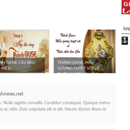
lượ
1
NH GIUSE CẦU BẦU
THÁNH GIUSE: MẪU
 HIỆU
GƯƠNG TUYỆT VỜI VỀ
THIÊN CHỨC LÀM CHA
nhnews.net
. Nulla sagittis convallis. Curabitur consequat. Quisque metus
 et, nibh. Duis vulputate elit in elit. Mauris dictum libero id