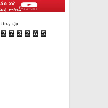
t truy cập
2
7
3
2
6
5