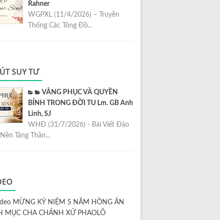
Rahner
WGPXL (11/4/2026) – Truyền
Thống Các Tông Đồ...
ÚT SUY TƯ
VÂNG PHỤC VÀ QUYỀN
BÍNH TRONG ĐỜI TU Lm. GB Anh
Linh, SJ
WHĐ (31/7/2026) - Bài Viết Đào
Nền Tảng Thần...
DEO
ideo MỪNG KỶ NIỆM 5 NĂM HỒNG ÂN
H MỤC CHA CHÁNH XỨ PHAOLÔ