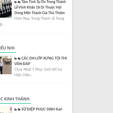
Tâm Tình Tạ Ơn Trong Thánh
Lễ Vĩnh Khấn 18 Dì Thuộc Hội
Dòng Mến Thánh Giá Thủ Thiêm
Hôm Nay, Trong Thánh Lễ Trang
...
IẾU NHI
CÁC EM LỚP XƯNG TỘI THI
VẤN ĐÁP
Chúa Nhật 5 Phục Sinh Với Sự
Hiện Diện...
C KINH THÁNH
SỨ ĐIỆP PHỤC SINH Karl