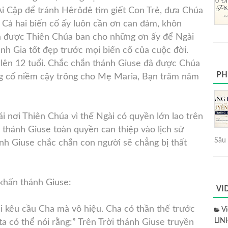
i Cập để tránh Hêrôđê tìm giết Con Trẻ, đưa Chúa
 Cả hai biến cố ấy luôn cần ơn can đảm, khôn
đã được Thiên Chúa ban cho những ơn ấy để Ngài
nh Gia tốt đẹp trước mọi biến cố của cuộc đời.
 lên 12 tuổi. Chắc chắn thánh Giuse đã được Chúa
PH
ng cố niềm cậy trông cho Mẹ Maria, Bạn trăm năm
 nơi Thiên Chúa vì thế Ngài có quyền lớn lao trên
thánh Giuse toàn quyền can thiệp vào lịch sử
Sâu 
ánh Giuse chắc chắn con người sẽ chẳng bị thất
khấn thánh Giuse:
VI
i kêu cầu Cha mà vô hiệu. Cha có thần thế trước
V
LIN
a có thể nói rằng:” Trên Trời thánh Giuse truyền