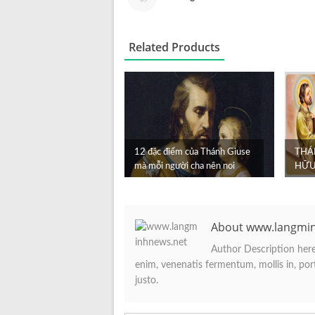
Related Products
12 đặc điểm của Thánh Giuse
THÁ
mà mỗi người cha nên noi
HỮU
gương
About www.langmi
Author Description here.
enim, venenatis fermentum, mollis in, porta
justo.