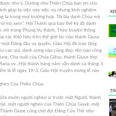
được như ý. Dường như Thiên Chúa ban ơn cho
ánh giúp ta việc này việc nọ nhưng kinh nghiệm
XE
ng ta trong mọi trường hợp. Tôi lấy danh Chúa mà
.
y thử mà xem”. Hội Thánh qua bao thế kỷ đã dành
 vời trong Phụng Vụ thánh. Theo truyền thống
ủa các Kitô hữu trên thế giới lúc nào thánh Giuse
.
 một Đấng đầy uy quyền. Giáo Hội đã trao tặng
ệu cao quí, danh xưng nào cũng đẹp, tên nào cũng
iuse, Cha nuôi của Chúa Giêsu, thánh Giuse thợ,
.
aria vv…Hội thánh hàng năm vẫn dành cả tháng 3
ểm là lễ ngày 19/3, Giáo Hội truyền mừng lễ này
ghèo Của Thiên Chúa:
TI
giữa muôn người nghèo vì trước mặt Người, thánh
ỏ bé, một người nghèo của Thiên Chúa Giavê, một
 Thánh Giuse cũng chờ đợi Đấng Cứu Thế như