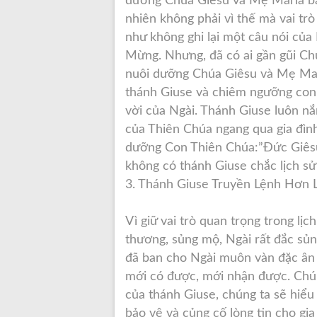
dưỡng Chúa Giêsu và Mẹ Maria bằ
nhiên không phải vì thế mà vai tr
như không ghi lại một câu nói của
Mừng. Nhưng, đã có ai gần gũi Ch
nuôi dưỡng Chúa Giêsu và Mẹ Mari
thánh Giuse và chiêm ngưỡng con 
vời của Ngài. Thánh Giuse luôn nắ
của Thiên Chúa ngang qua gia đình
dưỡng Con Thiên Chúa:”Đức Giêsu 
không có thánh Giuse chắc lịch sử
3. Thánh Giuse Truyền Lệnh Hơn L
Vì giữ vai trò quan trọng trong l
thương, sủng mộ, Ngài rất đắc sủn
đã ban cho Ngài muôn vàn đặc ân 
mới có được, mới nhận được. Chún
của thánh Giuse, chúng ta sẽ hiểu
bảo vệ và củng cố lòng tin cho gi