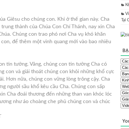
K
V
úa Giêsu cho chúng con. Khi ở thế gian này. Cha
Tại 
hộ trung thành của Chúa Con Chí Thánh, nay xin Cha
Chúa. Chúng con trao phó nơi Cha vụ khó khăn
ng con, để thêm một vinh quang mới vào bao nhiêu
BẠ
on tin tưởng. Vâng, chúng con tin tưởng Cha có
ng con và giải thoát chúng con khỏi những khổ cực
i. Hơn nữa, chúng con vững lòng trông cậy. Cha
ững người sầu khổ kêu cầu Cha. Chúng con sấp
 xin Cha đoái thương đến những than van khóc lóc
thương như áo choàng che phủ chúng con và chúc
T
Yo