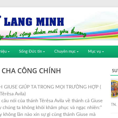
hiệu
Sống Đức tin
Chuyên mục
Mục vụ
 CHA CÔNG CHÍNH
SU
 GIUSE GIÚP TA TRONG MỌI TRƯỜNG HỢP (
Têrêsa Avila)
i câu nói của thánh Têrêsa Avila về thánh cả Giuse
TN. 
y chúng ta không khỏi khâm phục và ngạc nhiên:”
ấy không lần nào xin sự gì cùng thánh Giuse mà