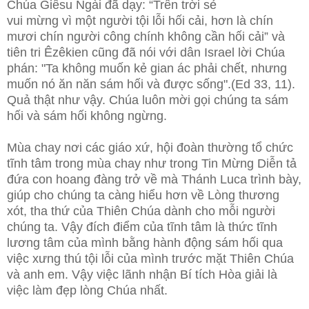
Chúa Giêsu Ngài đã dạy: “Trên trời sẻ
vui mừng vì một người tội lỗi hối cải, hơn là chín
mươi chín người công chính không cần hối cải” và
tiên tri Êzêkien cũng đã nói với dân Israel lời Chúa
phán: "Ta không muốn kẻ gian ác phải chết, nhưng
muốn nó ăn năn sám hối và được sống".(Ed 33, 11).
Quả thật như vậy. Chúa luôn mời gọi chúng ta sám
hối và sám hối không ngừng.
Mùa chay nơi các giáo xứ, hội đoàn thường tổ chức
tĩnh tâm trong mùa chay như trong Tin Mừng Diễn tả
đứa con hoang đàng trở về mà Thánh Luca trình bày,
giúp cho chúng ta càng hiểu hơn về Lòng thương
xót, tha thứ của Thiên Chúa dành cho mỗi người
chúng ta. Vậy đích điểm của tĩnh tâm là thức tĩnh
lương tâm của mình bằng hành động sám hối qua
việc xưng thú tội lỗi của mình trước mặt Thiên Chúa
và anh em. Vậy việc lãnh nhận Bí tích Hòa giải là
việc làm đẹp lòng Chúa nhất.