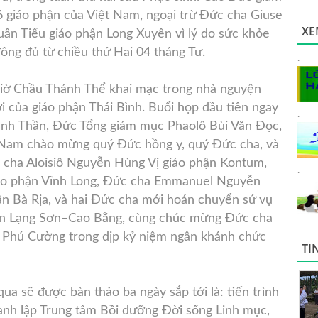
 giáo phận của Việt Nam, ngoại trừ Đức cha Giuse
XE
uân Tiếu giáo phận Long Xuyên vì lý do sức khỏe
ông đủ từ chiều thứ Hai 04 tháng Tư.
.
giờ Chầu Thánh Thể khai mạc trong nhà nguyện
 của giáo phận Thái Bình. Buổi họp đầu tiên ngay
.
ánh Thần, Đức Tổng giám mục Phaolô Bùi Văn Đọc,
 Nam chào mừng quý Đức hồng y, quý Đức cha, và
cha Aloisiô Nguyễn Hùng Vị giáo phận Kontum,
.
áo phận Vĩnh Long, Đức cha Emmanuel Nguyễn
n Bà Rịa, và hai Đức cha mới hoán chuyển sứ vụ
hận Lạng Sơn–Cao Bằng, cùng chúc mừng Đức cha
Phú Cường trong dịp kỷ niệm ngân khánh chức
TI
ua sẽ được bàn thảo ba ngày sắp tới là: tiến trình
ành lập Trung tâm Bồi dưỡng Đời sống Linh mục,