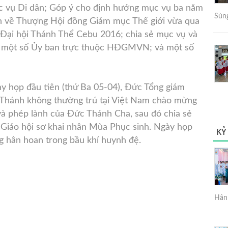
ục vụ Di dân; Góp ý cho định hướng mục vụ ba năm
Sùng
in về Thượng Hội đồng Giám mục Thế giới vừa qua
, Đại hội Thánh Thể Cebu 2016; chia sẻ mục vụ và
ủa một số Ủy ban trực thuộc HĐGMVN; và một số
ày họp đầu tiên (thứ Ba 05-04), Đức Tổng giám
oà Thánh không thường trú tại Việt Nam chào mừng
và phép lành của Đức Thánh Cha, sau đó chia sẻ
ng Giáo hội sơ khai nhân Mùa Phục sinh. Ngày họp
KỶ
ng hân hoan trong bầu khí huynh đệ.
Hân 