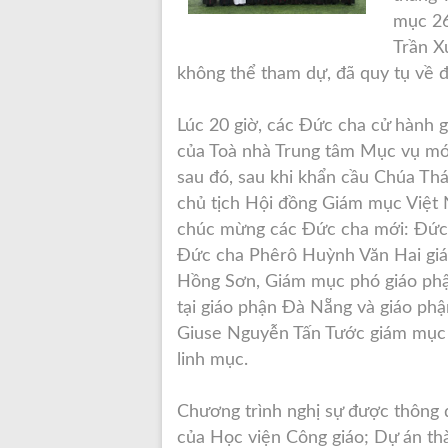
mục 26
Trần X
không thể tham dự, đã quy tụ về đ
Lúc 20 giờ, các Đức cha cử hành 
của Toà nhà Trung tâm Mục vụ mới
sau đó, sau khi khẩn cầu Chúa Th
chủ tịch Hội đồng Giám mục Việt
chúc mừng các Đức cha mới: Đức 
Đức cha Phêrô Huỳnh Văn Hai gi
Hồng Sơn, Giám mục phó giáo phậ
tại giáo phận Đà Nẵng và giáo p
Giuse Nguyễn Tấn Tước giám mục 
linh mục.
Chương trình nghị sự được thông q
của Học viện Công giáo; Dự án th