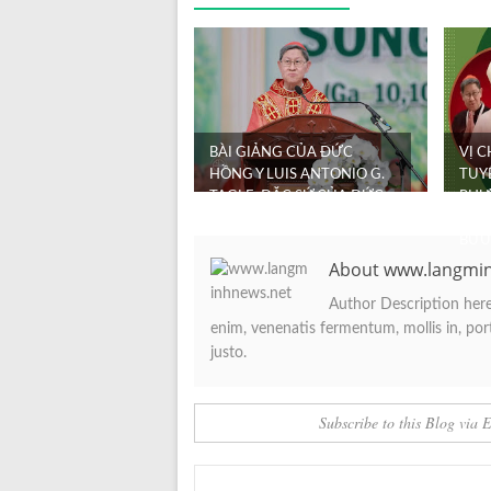
BÀI GIẢNG CỦA ĐỨC
VỊ 
HỒNG Y LUIS ANTONIO G.
TUY
TAGLE, ĐẶC SỨ CỦA ĐỨC
PHƯ
THÁNH CHA, TRONG ...
PHA
BỬU
About www.langmi
Author Description here.
enim, venenatis fermentum, mollis in, porta
justo.
Subscribe to this Blog via 