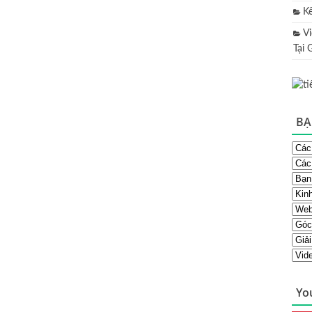
K
V
Tại 
BẠ
Yo