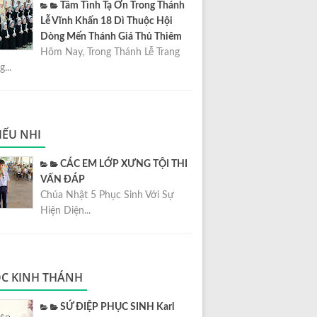
Tâm Tình Tạ Ơn Trong Thánh
Lễ Vĩnh Khấn 18 Dì Thuộc Hội
Dòng Mến Thánh Giá Thủ Thiêm
Hôm Nay, Trong Thánh Lễ Trang
...
IẾU NHI
CÁC EM LỚP XƯNG TỘI THI
VẤN ĐÁP
Chúa Nhật 5 Phục Sinh Với Sự
Hiện Diện...
C KINH THÁNH
SỨ ĐIỆP PHỤC SINH Karl