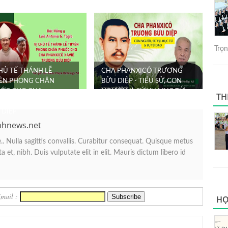
Trọng
CHỦ TẾ THÁNH LỄ
CHA PHANXICÔ TRƯƠNG
ÊN PHONG CHÂN
BỬU DIỆP - TIỂU SỬ, CON
ỚC CHO CHA
NGƯỜI VÀ SỨ VỤ MỤC TỬ
TH
NXICÔ XAVIÊ TRƯƠNG
 DIỆP
nhnews.net
. Nulla sagittis convallis. Curabitur consequat. Quisque metus
 et, nibh. Duis vulputate elit in elit. Mauris dictum libero id
Email :
HỌ