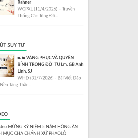
Rahner
WGPXL (11/4/2026) – Truyền
Thống Các Tông Đồ...
ÚT SUY TƯ
VÂNG PHỤC VÀ QUYỀN
BÍNH TRONG ĐỜI TU Lm. GB Anh
Linh, SJ
WHĐ (31/7/2026) - Bài Viết Đào
Nền Tảng Thần...
DEO
ideo MỪNG KỶ NIỆM 5 NĂM HỒNG ÂN
H MỤC CHA CHÁNH XỨ PHAOLÔ