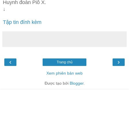
Huynh đoàn Piô X.
↓
Tập tin đính kèm
‹
›
Trang chủ
Xem phiên bản web
Được tạo bởi
Blogger
.