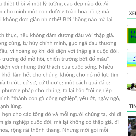
u thiệt thòi vì một lý tưởng cao đẹp nào đó. Ai
tìm cho mình một con đường toàn hoa hồng mà
XE
ại không đơn giản như thế! Bởi “hồng nào mà lại
.
ch thực, nếu không dám đương đầu với thập giá.
ờng cùng, tự hủy chính mình, gục ngã đau thương
.
u, vì hoảng sợ khi đối diện với thập giá cuộc đời.
ao trường đổ mồ hôi, chiến trường bớt đổ máu”,
 diện với những thử thách của cuộc sống. Nhiều
.
 khổ, làm hết cho chúng, không cho nó nỗ lực tìm
ía trước, cứ sợ, cứ thương một cách quá đáng.
 phương pháp cho chúng, ta lại bảo “tội nghiệp
 mình “thành con gà công nghiệp”, yếu ớt, ngây ngô,
TI
lạnh lùng.
hẹn cho các tông đồ và mỗi người chúng ta, khi đi
 gia nghiệp cuộc đời, mà lại không có thập giá, đi
oa, rộng rãi thênh thang. Nhưng mời gọi mỗi