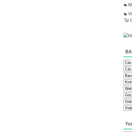
K
V
Tại 
BẠ
Yo