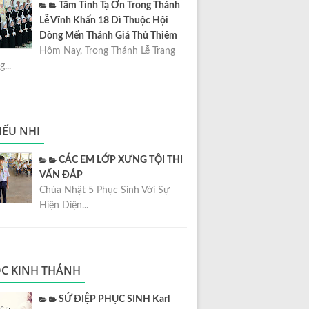
Tâm Tình Tạ Ơn Trong Thánh
Lễ Vĩnh Khấn 18 Dì Thuộc Hội
Dòng Mến Thánh Giá Thủ Thiêm
Hôm Nay, Trong Thánh Lễ Trang
...
IẾU NHI
CÁC EM LỚP XƯNG TỘI THI
VẤN ĐÁP
Chúa Nhật 5 Phục Sinh Với Sự
Hiện Diện...
C KINH THÁNH
SỨ ĐIỆP PHỤC SINH Karl