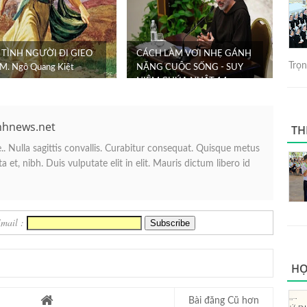
 TÌNH NGƯỜI ĐI GIEO
CÁCH LÀM VƠI NHẸ GÁNH
Trọng
. Ngô Quang Kiệt
NẶNG CUỘC SỐNG - SUY
NIỆM CHÚA NHẬT 14
THƯỜNG NIÊN NĂM A C...
nhnews.net
TH
. Nulla sagittis convallis. Curabitur consequat. Quisque metus
 et, nibh. Duis vulputate elit in elit. Mauris dictum libero id
Email :
HỌ
Bài đăng Cũ hơn