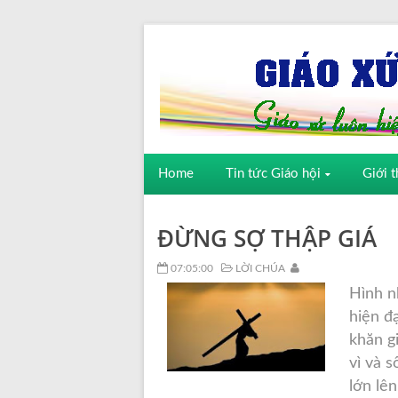
Home
Tin tức Giáo hội
Giới t
ĐỪNG SỢ THẬP GIÁ
07:05:00
LỜI CHÚA
Hình n
hiện đạ
khăn g
vì và 
lớn lê