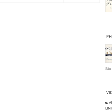
PH
Sâu 
VI
V
LIN