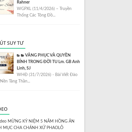
Rahner
WGPXL (11/4/2026) – Truyền
Thống Các Tông Đồ...
ÚT SUY TƯ
VÂNG PHỤC VÀ QUYỀN
BÍNH TRONG ĐỜI TU Lm. GB Anh
Linh, SJ
WHĐ (31/7/2026) - Bài Viết Đào
Nền Tảng Thần...
DEO
ideo MỪNG KỶ NIỆM 5 NĂM HỒNG ÂN
H MỤC CHA CHÁNH XỨ PHAOLÔ