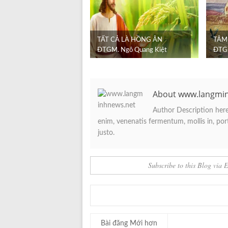
TẤT CẢ LÀ HỒNG ÂN
TÂM
ĐTGM. Ngô Quang Kiệt
ĐTGM
About www.langmi
Author Description here.
enim, venenatis fermentum, mollis in, porta
justo.
Subscribe to this Blog via 
Bài đăng Mới hơn