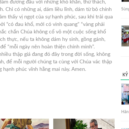
à dám đương đầu với những khó khăn, thử thách,
h. Chỉ có những ai, dám liều lĩnh, dám từ bỏ chính
Sùng
ảm thấy vị ngọt của sự hạnh phúc, sau khi trải qua
bởi “có đau khổ, mới có vinh quang” “vàng phải
 Chắc chắn Chúa không cổ võ một cuộc sống khổ
ch thực, nếu ta không dám hy sinh, gồng gánh,
 để “mỗi ngày nên hoàn thiện chính mình”.
hiều thập giá đang đó đây trong đời sống, không
nh, để mỗi người chúng ta cùng với Chúa vác thập
g hạnh phúc vĩnh hằng mai này. Amen.
KỶ
Hân 