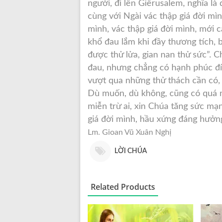
người, đi lên Giêrusalem, nghĩa l
cùng với Ngài vác thập giá đời mìn
mình, vác thập giá đời mình, mới c
khổ đau lắm khi đầy thương tích, 
được thử lửa, gian nan thử sức”.
đau, nhưng chẳng có hạnh phúc đí
vượt qua những thử thách cần có,
Dù muốn, dù không, cũng có quá n
miễn trừ ai, xin Chúa tăng sức mạ
giá đời mình, hầu xứng đáng hưởn
Lm. Gioan Vũ Xuân Nghị
LỜI CHÚA
Related Products