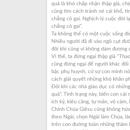
quả là khó chấp nhận thập giá, chị
cũng tìm cách tránh né cái khổ, 
chẳng có gai. Nghịch lý cuộc đời l
chẳng có gai”.
Ta không thể có một cuộc sống đí
Nhiều người đã đi vào ngõ cụt đư
đôi khi cũng vì không dám đương đầ
Vì thế, ta đừng ngại thập giá “Th
cũng đừng ngại để người khác đối
bậc phụ huynh, cứ sợ con mình nó
cách giải quyết những khó khăn ph
Đôi khi các nhà giáo dục có những
quá”. Tình trạng này, biến con cái
ích kỷ, kiêu căng, tự mãn, vô cảm, 
Chính Chúa Giêsu cũng không hứa 
theo Ngài, chọn Ngài làm Chúa, làm
trên con đường toàn những thảm h