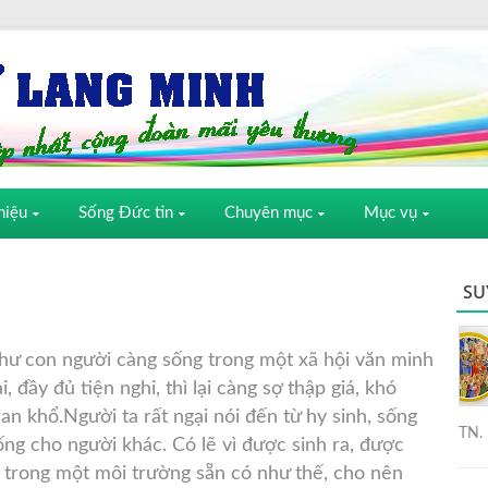
hiệu
Sống Đức tin
Chuyên mục
Mục vụ
SU
hư con người càng sống trong một xã hội văn minh
i, đầy đủ tiện nghi, thì lại càng sợ thập giá, khó
ian khổ.Người ta rất ngại nói đến từ hy sinh,
sống
TN. 
sống cho người khác. Có lẽ vì được sinh ra, được
n trong một môi trường sẵn có như thế, cho nên