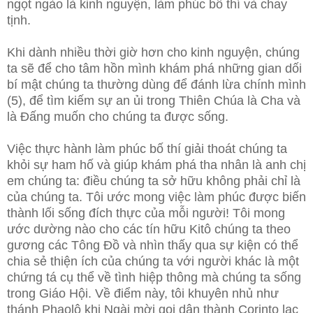
ngọt ngào là kinh nguyện, làm phúc bố thí và chay
tịnh.
Khi dành nhiều thời giờ hơn cho kinh nguyện, chúng
ta sẽ để cho tâm hồn mình khám phá những gian dối
bí mật chúng ta thường dùng để đánh lừa chính mình
(5), để tìm kiếm sự an ủi trong Thiên Chúa là Cha và
là Đấng muốn cho chúng ta được sống.
Việc thực hành làm phúc bố thí giải thoát chúng ta
khỏi sự ham hố và giúp khám phá tha nhân là anh chị
em chúng ta: điều chúng ta sở hữu không phải chỉ là
của chúng ta. Tôi ước mong việc làm phúc được biến
thành lối sống đích thực của mỗi người! Tôi mong
ước dường nào cho các tín hữu Kitô chúng ta theo
gương các Tông Đồ và nhìn thấy qua sự kiện có thể
chia sẻ thiện ích của chúng ta với người khác là một
chứng tá cụ thể về tình hiệp thông mà chúng ta sống
trong Giáo Hội. Về điểm này, tôi khuyên nhủ như
thánh Phaolô khi Ngài mời gọi dân thành Corinto lạc