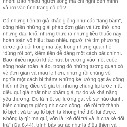
nhen! Bao nhiêu người sống mà chỉ nghĩ đến mình
và rơi vào tình trạng cô độc!
Có những tiên tri giả khác giống như các ”lang băm”,
cống hiến những giải pháp đơn giản và tức thời cho
những đau khổ, nhưng thực ra những liều thuốc này
hoàn toàn vô hiệu: bao nhiêu người trẻ tìm phương
dược giả dối trong ma túy, trong những quan hệ
”dùng rồi bỏ”, kiếm tiền dễ dàng một cách bất chính!.
Bao nhiêu người khác nữa bị vướng vào một cuộc
sống hoàn toàn là ảo, trong đó những tương quan có
vẻ đơn gian và mau lẹ hơn, nhưng rồi chúng vô
nghĩa một cách bi thảm! Những kẻ lường gạt ấy cống
hiến những điều vô giá trị, nhưng chúng lại tước mất
điều quí giá nhất như phẩm giá, tự do và khả năng
yêu thương. Đó là một sự lường gạt về sự háo danh,
biến chúng ta giống như con công.. để rồi trở thành
lố bịch; và từ sự lố bịch ta không thể thối lui được.
Không lạ gì: ma quỉ, vốn là ”kẻ dối trá và là cha kẻ dối
trá” (Ga 8,44), trình bày sự ác như là điều thiện và