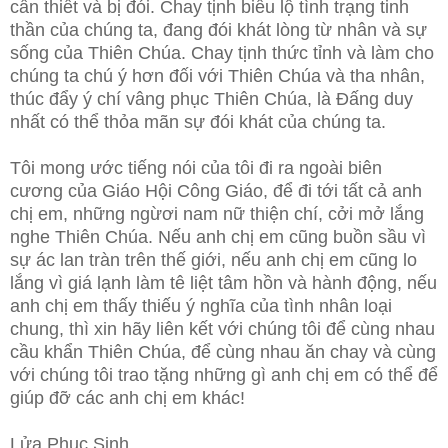
cần thiết và bị đói. Chay tịnh biểu lộ tình trạng tinh
thần của chúng ta, đang đói khát lòng từ nhân và sự
sống của Thiên Chúa. Chay tịnh thức tỉnh và làm cho
chúng ta chú ý hơn đối với Thiên Chúa và tha nhân,
thúc đẩy ý chí vâng phục Thiên Chúa, là Đấng duy
nhất có thể thỏa mãn sự đói khát của chúng ta.
Tôi mong ước tiếng nói của tôi đi ra ngoài biên
cương của Giáo Hội Công Giáo, để đi tới tất cả anh
chị em, những ngừơi nam nữ thiện chí, cởi mở lắng
nghe Thiên Chúa. Nếu anh chị em cũng buồn sầu vì
sự ác lan tràn trên thế giới, nếu anh chị em cũng lo
lắng vì giá lạnh làm tê liệt tâm hồn và hành động, nếu
anh chị em thấy thiếu ý nghĩa của tình nhân loại
chung, thì xin hãy liên kết với chúng tôi để cùng nhau
cầu khẩn Thiên Chúa, để cùng nhau ăn chay và cùng
với chúng tôi trao tặng những gì anh chị em có thể để
giúp đỡ các anh chị em khác!
Lửa Phục Sinh