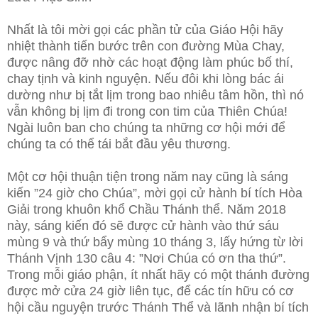
Nhất là tôi mời gọi các phần tử của Giáo Hội hãy
nhiệt thành tiến bước trên con đường Mùa Chay,
được nâng đỡ nhờ các hoạt động làm phúc bố thí,
chay tịnh và kinh nguyện. Nếu đôi khi lòng bác ái
dường như bị tắt lịm trong bao nhiêu tâm hồn, thì nó
vẫn không bị lịm đi trong con tim của Thiên Chúa!
Ngài luôn ban cho chúng ta những cơ hội mới để
chúng ta có thể tái bắt đầu yêu thương.
Một cơ hội thuận tiện trong năm nay cũng là sáng
kiến ”24 giờ cho Chúa”, mời gọi cử hành bí tích Hòa
Giải trong khuôn khổ Chầu Thánh thể. Năm 2018
này, sáng kiến đó sẽ được cử hành vào thứ sáu
mùng 9 và thứ bẩy mùng 10 tháng 3, lấy hứng từ lời
Thánh Vịnh 130 câu 4: ”Nơi Chúa có ơn tha thứ”.
Trong mỗi giáo phận, ít nhất hãy có một thánh đường
được mở cửa 24 giờ liên tục, để các tín hữu có cơ
hội cầu nguyện trước Thánh Thể và lãnh nhận bí tích