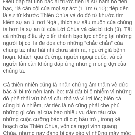
Điều dập tắt tình bác ái trước tiên là sự ham hố tiền
bạc, ”là căn cội của mọi sự ác” (1 Tm 6,10); tiếp đến
là sự từ khước Thiên Chúa và do đó từ khước tìm
kiếm sự an ủi nơi Ngài, thích sự sầu muộn của chúng
ta hơn là sự an ủi của Lời Chúa và các bí tích (3). Tất
cả những điều ấy biến thành bạo lực chống lại những
người bị coi là đe dọa cho những ”chắc chắn” của
chúng ta: như hài nhi chưa sinh ra, người già bệnh
hoạn, khách qua đường, người ngoại quốc, và cả
người lân cận không đáp ứng những mong đợi của
chúng ta.
Cả thiên nhiên cũng là nhân chứng âm thầm về đức
bác ái bị trở nên lạnh lẽo: trái đất bị ô nhiễm vì những
đồ phế thải vứt bỏ vì cẩu thả và vì lợi lộc; biển cả,
cũng bị ô nhiễm, rất tiếc là nó cũng phải che phủ
những gì còn lại của bao nhiêu vụ đám tàu của
những cuộc cưỡng bách di cư; bầu trời, trong kế
hoạch của Thiên Chúa, vốn ca ngợi vinh quang
Chúa, nhưng nay đang bị cày xéo vì những máy móc