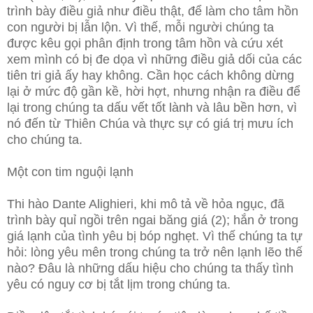
trình bày điều giả như điều thật, để làm cho tâm hồn
con người bị lẫn lộn. Vì thế, mỗi người chúng ta
được kêu gọi phân định trong tâm hồn và cứu xét
xem mình có bị đe dọa vì những điều giả dối của các
tiên tri giả ấy hay không. Cần học cách không dừng
lại ở mức độ gần kề, hời hợt, nhưng nhận ra điều để
lại trong chúng ta dấu vết tốt lành và lâu bền hơn, vì
nó đến từ Thiên Chúa và thực sự có giá trị mưu ích
cho chúng ta.
Một con tim nguội lạnh
Thi hào Dante Alighieri, khi mô tả về hỏa ngục, đã
trình bày quỉ ngồi trên ngai băng giá (2); hắn ở trong
giá lạnh của tình yêu bị bóp nghẹt. Vì thế chúng ta tự
hỏi: lòng yêu mên trong chúng ta trở nên lạnh lẽo thế
nào? Đâu là những dấu hiệu cho chúng ta thấy tình
yêu có nguy cơ bị tắt lịm trong chúng ta.