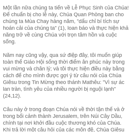
Một lần nữa chúng ta tiến về Lễ Phục Sinh của Chúa!
Để chuẩn bị cho lễ này, Chúa Quan Phòng ban cho
chúng ta Mùa Chay hàng năm, ”dấu chỉ bí tích sự
hoán cải của chúng ta” (1), loan báo và thực hiện khả
năng trở về cùng Chúa với trọn tâm hồn và cuộc
sống.
Năm nay cũng vậy, qua sứ điệp đây, tôi muốn giúp
toàn thể Giáo Hội sống thời điểm ân phúc này trong
vui mừng và chân lý; và tôi thực hiện điều này bằng
cách để cho mình được gợi ý từ câu nói của Chúa
Giêsu trong Tin Mừng theo thánh Mathêu: ”Vì sự ác
lan tràn, tình yêu của nhiều người bị nguội lạnh”
(24,12).
Câu này ở trong đoạn Chúa nói về thời tận thế và ở
trong bối cảnh thành Jerusalem, trên Núi Cây Dầu,
chính tại nơi khởi đầu cuộc thương khó của Chúa.
Khi trả lời một câu hỏi của các môn đệ, Chúa Giêsu