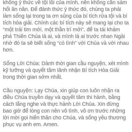
không ý thức về tội lỗi của mình, nên không cần sám
hối ăn năn. Để đánh thức ý thức đó, chúng ta phải
làm sống lại trong ta ơn sủng của bí tích rửa tội và bí
tích hòa giải. Chính các bí tích này sẽ mang lại cho ta
“một trái tim mới, một thần trí mới”, để ta tái khám
phá Thiên Chúa là ai, và mình là ai trước nhan Ngài
nhờ đó ta sẽ biết sống “có tình” với Chúa và với nhau
hơn.
Sống Lời Chúa: Dành thời gian cầu nguyện, xét mình
kỹ lưỡng và quyết tâm lãnh nhận Bí tích Hòa Giải
trong thời gian sớm nhất.
Cầu nguyện: Lạy Chúa, xin giúp con luôn nhận ra
điều Chúa truyền dạy và quyết tâm thi hành, bằng
cách lắng nghe và thực hành Lời Chúa. Xin đừng
bao giờ để lòng con nên vô tình, vô ơn trước những
lời mời gọi hiến thân cho Chúa, và sống yêu thương
phục vụ anh em. Amen.