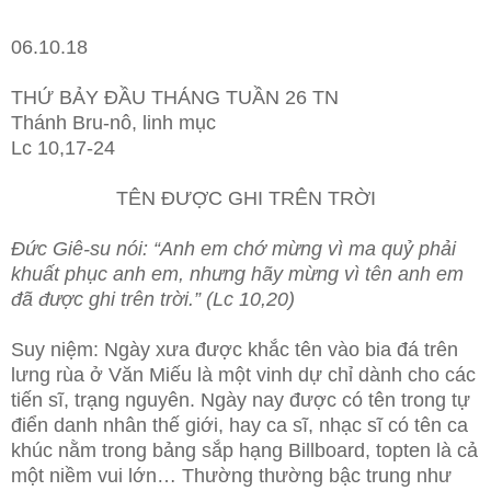
06.10.18
THỨ BẢY ĐẦU THÁNG TUẦN 26 TN
Thánh Bru-nô, linh mục
Lc 10,17-24
TÊN ĐƯỢC GHI TRÊN TRỜI
Đức Giê-su nói: “Anh em chớ mừng vì ma quỷ phải
khuất phục anh em, nhưng hãy mừng vì tên anh em
đã được ghi trên trời.” (Lc 10,20)
Suy niệm: Ngày xưa được khắc tên vào bia đá trên
lưng rùa ở Văn Miếu là một vinh dự chỉ dành cho các
tiến sĩ, trạng nguyên. Ngày nay được có tên trong tự
điển danh nhân thế giới, hay ca sĩ, nhạc sĩ có tên ca
khúc nằm trong bảng sắp hạng Billboard, topten là cả
một niềm vui lớn… Thường thường bậc trung như