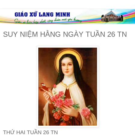
SUY NIỆM HẰNG NGÀY TUẦN 26 TN
THỨ HAI TUẦN 26 TN