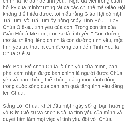
chính là “khoa học tình yêu.” Ngài đã viết trong cuốn
hồi ký của mình:“Trong tất cả các chi thể mà Giáo Hội
không thể thiếu được, tôi hiểu rằng Giáo Hội có một
Trái Tim, và Trái Tim ấy nồng cháy Tình Yêu… Lạy
Chúa Giê-su, tình yêu của con. Trong con tim của
Giáo Hội là Mẹ con, con sẽ là tình yêu.” Con đường
thơ ấu thiêng liêng chính là con đường tình yêu, một
tình yêu trẻ thơ, là con đường dẫn đến Tình Yêu là
Chúa Giê-su.
Mời Bạn: Để chọn Chúa là tình yêu của mình, bạn
phải cảm nhận được bạn chính là người được Chúa
yêu và bạn không thể không dâng mọi hành động
trong cuộc sống của bạn làm quà tặng tình yêu dâng
lên Chúa.
Sống Lời Chúa: Khởi đầu một ngày sống, bạn hướng
về Đức Giê-su và chọn Ngài là tình yêu của mình và
quyết tâm làm mọi việc vì tình yêu đối với Chúa.