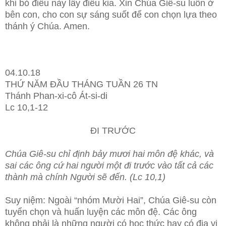
khi bỏ điều này lấy điều kia. Xin Chúa Giê-su luôn ở
bên con, cho con sự sáng suốt để con chọn lựa theo
thánh ý Chúa. Amen.
04.10.18
THỨ NĂM ĐẦU THÁNG TUẦN 26 TN
Thánh Phan-xi-cô Át-si-di
Lc 10,1-12
ĐI TRƯỚC
Chúa Giê-su chỉ định bảy mươi hai môn đệ khác, và
sai các ông cứ hai người một đi trước vào tất cả các
thành mà chính Người sẽ đến. (Lc 10,1)
Suy niệm: Ngoài “nhóm Mười Hai”, Chúa Giê-su còn
tuyển chọn và huấn luyện các môn đệ. Các ông
không phải là những người có học thức hay có địa vị