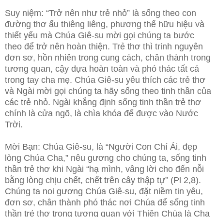
Suy niệm: “Trở nên như trẻ nhỏ” là sống theo con
đường thơ ấu thiêng liêng, phương thế hữu hiệu và
thiết yếu mà Chúa Giê-su mời gọi chúng ta bước
theo để trở nên hoàn thiện. Trẻ thơ thì trinh nguyên
đơn sơ, hồn nhiên trong cung cách, chân thành trong
tương quan, cậy dựa hoàn toàn và phó thác tất cả
trong tay cha mẹ. Chúa Giê-su yêu thích các trẻ thơ
và Ngài mời gọi chúng ta hãy sống theo tinh thần của
các trẻ nhỏ. Ngài khẳng định sống tinh thần trẻ thơ
chính là cửa ngõ, là chìa khóa để được vào Nước
Trời.
Mời Bạn: Chúa Giê-su, là “Người Con Chí Ái, đẹp
lòng Chúa Cha,” nêu gương cho chúng ta, sống tinh
thần trẻ thơ khi Ngài “hạ mình, vâng lời cho đến nỗi
bằng lòng chịu chết, chết trên cây thập tự” (Pl 2,8).
Chúng ta noi gương Chúa Giê-su, đặt niềm tin yêu,
đơn sơ, chân thành phó thác nơi Chúa để sống tinh
thần trẻ thơ trong tương quan với Thiên Chúa là Cha