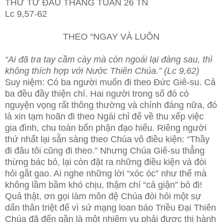
THỨ TƯ ĐẦU THÁNG TUẦN 26 TN
Lc 9,57-62
THEO “NGAY VÀ LUÔN
“Ai đã tra tay cầm cày mà còn ngoái lại đàng sau, thì
không thích hợp với Nước Thiên Chúa.” (Lc 9,62)
Suy niệm: Có ba người muốn đi theo Đức Giê-su. Cả
ba đều đầy thiện chí. Hai người trong số đó có
nguyện vọng rất thông thường và chính đáng nữa, đó
là xin tạm hoãn đi theo Ngài chỉ để về thu xếp việc
gia đình, chu toàn bổn phận đạo hiếu. Riêng người
thứ nhất lại sẵn sàng theo Chúa vô điều kiện: “Thầy
đi đâu tôi cũng đi theo.” Nhưng Chúa Giê-su thẳng
thừng bác bỏ, lại còn đặt ra những điều kiện và đòi
hỏi gắt gao. Ai nghe những lời “xóc óc” như thế mà
không lầm bầm khó chịu, thậm chí “cả giận” bỏ đi!
Quả thật, ơn gọi làm môn đệ Chúa đòi hỏi một sự
dấn thân triệt để vì sứ mạng loan báo Triều Đại Thiên
Chúa đã đến gần là một nhiệm vụ phải được thi hành