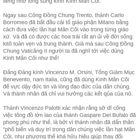
liêng nhờ lòng sùng kính Kinh Mân Côi.
Ngay sau Công Đồng Chung Trento, thánh Carlo
Borromeo đã bắt đầu cải tổ giáo phận Milano bằng
cách đưa việc lần hạt Mân Côi vào trong từng giáo
xứ. Và đã có được các hoa trái rất an ủi về đời sống
kitô toàn vẹn và trung thành. Giá mà sau Công Đồng
Chung Vaticăng II người ta đã nghĩ tới việc dùng
Kinh Mân Côi như thế!
Đấng Đáng kính Vincenzo M. Orsini, Tổng Giám Mục
Benevento, nam Italia, cũng đã dùng Kinh Mân Côi
để vực dậy đức tin và lòng đạo đức của dân chúng.
Và thánh nhân đã chỉ vui hưởng các kết qủa của nó.
Thánh Vincenzo Palotti xác nhận rằng sỡ dĩ công
việc tông đồ lớn lao của thánh Gaspare Del Bufalo đã
phong phú như thế, là bởi vì thánh nhân đã dấn thân
”phổ biến và duy trì trong dân chúng việc lần hạt Mân
Côi, như phương thế khá hữu hiệu giúp thay đổi