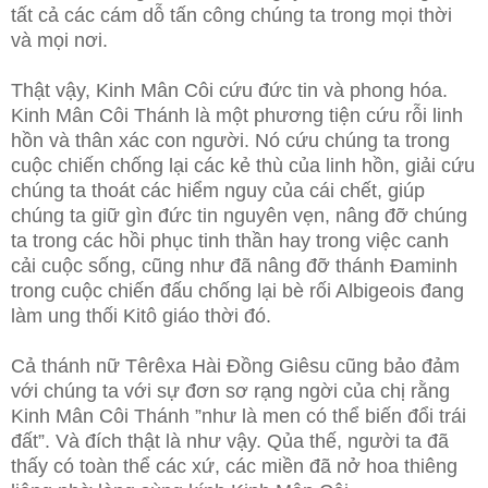
tất cả các cám dỗ tấn công chúng ta trong mọi thời
và mọi nơi.
Thật vậy, Kinh Mân Côi cứu đức tin và phong hóa.
Kinh Mân Côi Thánh là một phương tiện cứu rỗi linh
hồn và thân xác con người. Nó cứu chúng ta trong
cuộc chiến chống lại các kẻ thù của linh hồn, giải cứu
chúng ta thoát các hiểm nguy của cái chết, giúp
chúng ta giữ gìn đức tin nguyên vẹn, nâng đỡ chúng
ta trong các hồi phục tinh thần hay trong việc canh
cải cuộc sống, cũng như đã nâng đỡ thánh Đaminh
trong cuộc chiến đấu chống lại bè rối Albigeois đang
làm ung thối Kitô giáo thời đó.
Cả thánh nữ Têrêxa Hài Đồng Giêsu cũng bảo đảm
với chúng ta với sự đơn sơ rạng ngời của chị rằng
Kinh Mân Côi Thánh ”như là men có thể biến đổi trái
đất”. Và đích thật là như vậy. Qủa thế, người ta đã
thấy có toàn thể các xứ, các miền đã nở hoa thiêng