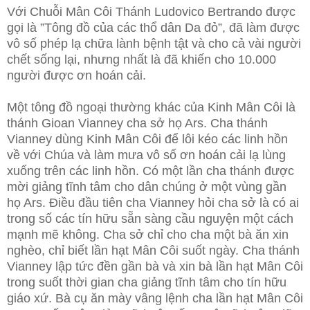
Với Chuỗi Mân Côi Thánh Ludovico Bertrando được
gọi là ”Tông đồ của các thổ dân Da đỏ”, đã làm được
vô số phép lạ chữa lành bệnh tật và cho cả vài người
chết sống lại, nhưng nhất là đã khiến cho 10.000
người được ơn hoán cải.
Một tông đồ ngoại thường khác của Kinh Mân Côi là
thánh Gioan Vianney cha sở họ Ars. Cha thánh
Vianney dùng Kinh Mân Côi để lôi kéo các linh hồn
về với Chúa và làm mưa vô số ơn hoán cải lạ lùng
xuống trên các linh hồn. Có một lần cha thánh được
mời giảng tĩnh tâm cho dân chúng ở một vùng gần
họ Ars. Điều đầu tiên cha Vianney hỏi cha sở là có ai
trong số các tín hữu sẵn sàng cầu nguyện một cách
mạnh mẽ không. Cha sở chỉ cho cha một bà ăn xin
nghèo, chỉ biết lần hạt Mân Côi suốt ngày. Cha thánh
Vianney lập tức đền gần bà và xin bà lần hạt Mân Côi
trong suốt thời gian cha giảng tĩnh tâm cho tín hữu
giáo xứ. Bà cụ ăn mày vâng lệnh cha lần hạt Mân Côi