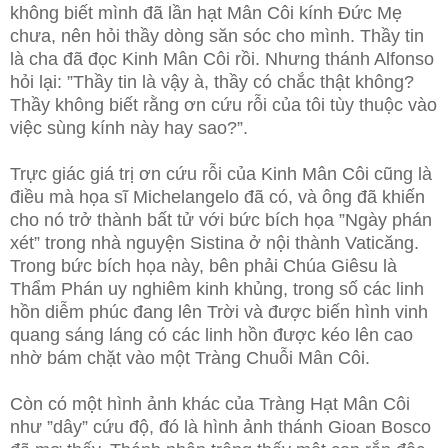
không biết mình đã lần hạt Mân Côi kính Đức Mẹ
chưa, nên hỏi thầy dòng săn sóc cho mình. Thầy tin
là cha đã đọc Kinh Mân Côi rồi. Nhưng thánh Alfonso
hỏi lại: ”Thầy tin là vậy à, thầy có chắc thật không?
Thầy không biết rằng ơn cứu rỗi của tôi tùy thuộc vào
việc sùng kính này hay sao?”.
Trực giác giá trị ơn cứu rỗi của Kinh Mân Côi cũng là
điều mà họa sĩ Michelangelo đã có, và ông đã khiến
cho nó trở thành bất tử với bức bích họa ”Ngày phán
xét” trong nhà nguyện Sistina ở nội thành Vaticăng.
Trong bức bích họa này, bên phải Chúa Giêsu là
Thẩm Phán uy nghiêm kinh khủng, trong số các linh
hồn diễm phúc đang lên Trời và được biến hình vinh
quang sáng láng có các linh hồn được kéo lên cao
nhờ bám chặt vào một Tràng Chuỗi Mân Côi.
Còn có một hình ảnh khác của Tràng Hạt Mân Côi
như ”dây” cứu độ, đó là hình ảnh thánh Gioan Bosco