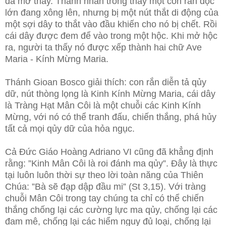
đã mơ thấy. Thánh nhân trông thấy một con rắn độc
lớn đang xông lên, nhưng bị một nút thắt di động của
một sợi dây to thắt vào đầu khiến cho nó bị chết. Rồi
cái dây được đem để vào trong một hộc. Khi mở hộc
ra, người ta thấy nó được xếp thành hai chữ Ave
Maria - Kính Mừng Maria.
Thánh Gioan Bosco giải thích: con rắn diễn tả qủy
dữ, nút thòng lọng là Kinh Kính Mừng Maria, cái dây
là Tràng Hạt Mân Côi là một chuỗi các Kinh Kính
Mừng, với nó có thể tranh đấu, chiến thắng, phá hủy
tất cả mọi qủy dữ của hỏa ngục.
Cả Đức Giáo Hoàng Adriano VI cũng đã khẳng định
rằng: ”Kinh Mân Côi là roi đánh ma qủy”. Đây là thực
tại luôn luôn thời sự theo lời toàn năng của Thiên
Chúa: ”Bà sẽ đạp dập đầu mi” (St 3,15). Với tràng
chuỗi Mân Côi trong tay chúng ta chỉ có thể chiến
thắng chống lại các cường lực ma qủy, chống lại các
đam mê, chống lại các hiểm nguy đủ loại, chống lại