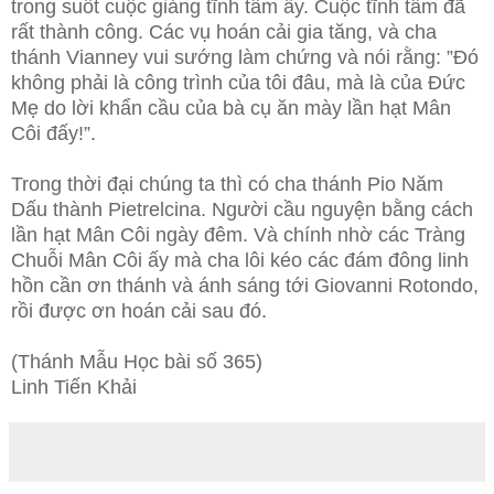
trong suốt cuộc giảng tĩnh tâm ấy. Cuộc tĩnh tâm đã
rất thành công. Các vụ hoán cải gia tăng, và cha
thánh Vianney vui sướng làm chứng và nói rằng: ”Đó
không phải là công trình của tôi đâu, mà là của Đức
Mẹ do lời khẩn cầu của bà cụ ăn mày lần hạt Mân
Côi đấy!”.
Trong thời đại chúng ta thì có cha thánh Pio Năm
Dấu thành Pietrelcina. Người cầu nguyện bằng cách
lần hạt Mân Côi ngày đêm. Và chính nhờ các Tràng
Chuỗi Mân Côi ấy mà cha lôi kéo các đám đông linh
hồn cần ơn thánh và ánh sáng tới Giovanni Rotondo,
rồi được ơn hoán cải sau đó.
(Thánh Mẫu Học bài số 365)
Linh Tiến Khải