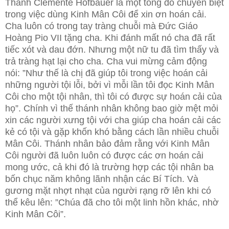
Thánh Clemente Hofbauer là một tông đồ chuyên biệt
trong việc dùng Kinh Mân Côi để xin ơn hoán cải.
Cha luôn có trong tay tràng chuỗi mà Đức Giáo
Hoàng Pio VII tặng cha. Khi đánh mất nó cha đã rất
tiếc xót và dau đớn. Nhưng một nữ tu đã tìm thấy và
trả tràng hạt lại cho cha. Cha vui mừng cảm động
nói: ”Như thế là chị đã giúp tôi trong việc hoán cải
những người tội lỗi, bởi vì mỗi lần tôi đọc Kinh Mân
Côi cho một tội nhân, thì tôi có được sự hoán cải của
họ”. Chính vì thế thánh nhân không bao giờ mệt mỏi
xin các người xưng tội với cha giúp cha hoán cải các
kẻ có tội và gặp khốn khó bằng cách lần nhiều chuỗi
Mân Côi. Thánh nhân bảo đảm rằng với Kinh Mân
Côi người đã luôn luôn có được các ơn hoán cải
mong ước, cả khi đó là trường hợp các tội nhân ba
bốn chục năm không lãnh nhận các Bí Tích. Và
gương mặt nhợt nhạt của người rạng rỡ lên khi có
thể kêu lên: ”Chúa đã cho tôi một linh hồn khác, nhờ
Kinh Mân Côi”.