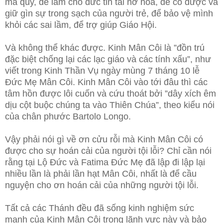
ma qủy, để làm cho đức tin tái nở hoa, để có được và
giữ gìn sự trong sạch của người trẻ, để bảo vệ mình
khỏi các sai lầm, để trợ giúp Giáo Hội.
Và không thể khác được. Kinh Mân Côi là ”đồn trú
đặc biệt chống lại các lạc giáo và các tính xấu”, như
viết trong Kinh Thần Vụ ngày mùng 7 tháng 10 lễ
Đức Mẹ Mân Côi. Kinh Mân Côi vào tới đâu thì các
tâm hồn được lôi cuốn và cứu thoát bởi ”dây xích êm
dịu cột buộc chúng ta vào Thiên Chúa”, theo kiểu nói
của chân phước Bartolo Longo.
Vậy phải nói gì về ơn cửu rỗi mà Kinh Mân Côi có
được cho sự hoán cải của người tội lỗi? Chỉ cần nói
rằng tại Lộ Đức và Fatima Đức Mẹ đã lập đi lập lại
nhiều lần là phải lần hạt Mân Côi, nhất là để cầu
nguyện cho ơn hoán cải của những người tội lỗi.
Tất cả các Thánh đều đã sống kinh nghiệm sức
mạnh của Kinh Mân Côi trong lãnh vực này và bảo