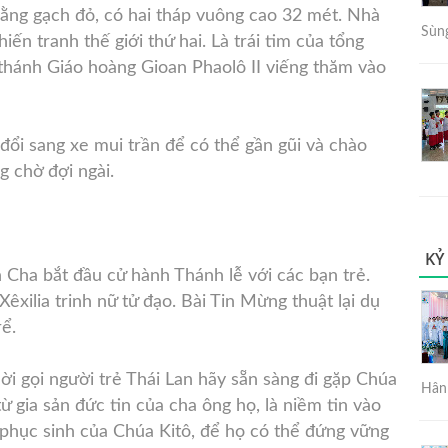
bằng gạch đỏ, có hai tháp vuông cao 32 mét. Nhà
Sùng
hiến tranh thế giới thứ hai. Là trái tim của tổng
thánh Giáo hoàng Gioan Phaolô II viếng thăm vào
ổi sang xe mui trần để có thể gần gũi và chào
 chờ đợi ngài.
KỶ
 Cha bắt đầu cử hành Thánh lễ với các bạn trẻ.
xilia trinh nữ tử đạo. Bài Tin Mừng thuật lại dụ
rể.
i gọi người trẻ Thái Lan hãy sẵn sàng đi gặp Chúa
Hân 
ừ gia sản đức tin của cha ông họ, là niềm tin vào
à phục sinh của Chúa Kitô, để họ có thể đứng vững