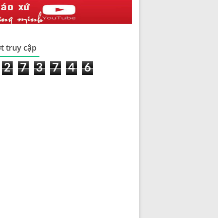
t truy cập
2
7
3
7
4
6