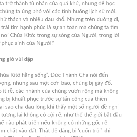
 ta trở thành tù nhân của quá khứ, nhưng để học
chúng ta ứng phó với các tình huống lịch sử mới.
thử thách và nhiều đau khổ. Nhưng trên đường đi,
trái tim hạnh phúc là sự an toàn mà chúng ta tìm
nơi Chúa Kitô: trong sự sống của Người, trong lời
ự phục sinh của Người.”
ng gió vùi dập
Chúa Kitô hằng sống”, Đức Thánh Cha nói đến
vọng, nhưng sau một cơn bão, chúng bị gãy đổ,
có ít rễ, các nhánh của chúng vươn rộng mà không
ng bị khuất phục trước sự tấn công của thiên
 tại sao cha đau lòng khi thấy một số người đề nghị
ương lai không có cội rễ, như thể thế giới bắt đầu
 thể nào phát triển nếu không có những gốc rễ
chặt vào đất. Thật dễ dàng bị ‘cuốn trôi’ khi