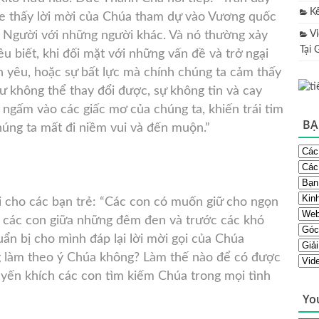
K
e thấy lời mời của Chúa tham dự vào Vương quốc
a Người với những người khác. Và nó thường xảy
V
Tại 
u biết, khi đối mặt với những vấn đề và trở ngại
 yêu, hoặc sự bất lực mà chính chúng ta cảm thấy
 không thể thay đổi được, sự không tin và cay
ngấm vào các giấc mơ của chúng ta, khiến trái tim
BẠ
chúng ta mất đi niềm vui và đến muộn.”
i cho các bạn trẻ: “Các con có muốn giữ cho ngọn
ho các con giữa những đêm đen và trước các khó
n bị cho mình đáp lại lời mời gọi của Chúa
 làm theo ý Chúa không? Làm thế nào để có được
uyến khích các con tìm kiếm Chúa trong mọi tình
Yo