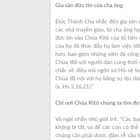
Gia sản đức tin của cha ông
Đức Thánh Cha nhắc đến gia sản q
các nhà truyền giáo, từ cha ông h
đức tin vào Chúa Kitô của tổ tiên
của họ đã thúc đẩy họ làm việc tố
hơn, bao gồm những viên đá sống
Chúa đối với người dân cùng thời v
chắc về điều mà ngôn sứ Hô-sê tu
Chúa đã nói với họ bằng sự dịu dà
(x. Hs 2,16,21).”
Chỉ nơi Chúa Kitô chúng ta tìm đ
Và ngài nhắn nhủ giới trẻ: “Các b
không bị tắt, và để các con có thể 
chúng cần phải được đâm rễ sâu t