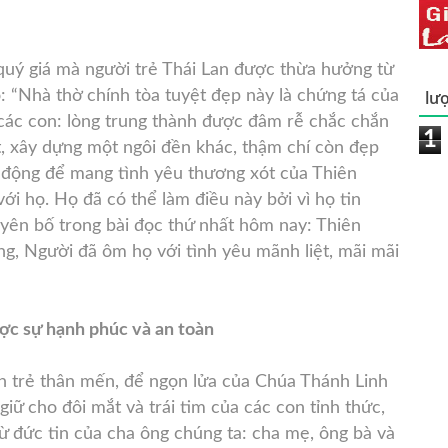
uý giá mà người trẻ Thái Lan được thừa hưởng từ
ọ: “Nhà thờ chính tòa tuyệt đẹp này là chứng tá của
lượ
 các con: lòng trung thành được đâm rễ chắc chắn
1
t, xây dựng một ngôi đền khác, thậm chí còn đẹp
 động để mang tình yêu thương xót của Thiên
ới họ. Họ đã có thể làm điều này bởi vì họ tin
yên bố trong bài đọc thứ nhất hôm nay: Thiên
ng, Người đã ôm họ với tình yêu mãnh liệt, mãi mãi
ược sự hạnh phúc và an toàn
ạn trẻ thân mến, để ngọn lửa của Chúa Thánh Linh
giữ cho đôi mắt và trái tim của các con tỉnh thức,
ừ đức tin của cha ông chúng ta: cha mẹ, ông bà và