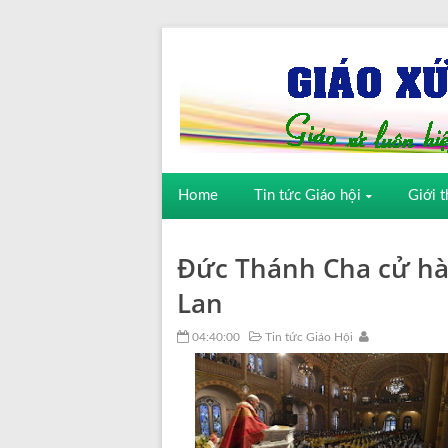
Home
Tin tức Giáo hội
Giới t
Đức Thánh Cha cử hàn
Lan
04:40:00
Tin tức Giáo Hội