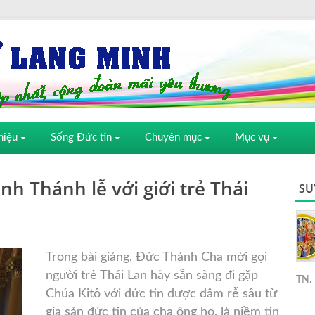
hiệu
Sống Đức tin
Chuyên mục
Mục vụ
h Thánh lễ với giới trẻ Thái
SU
Trong bài giảng, Đức Thánh Cha mời gọi
người trẻ Thái Lan hãy sẵn sàng đi gặp
TN. 
Chúa Kitô với đức tin được đâm rễ sâu từ
gia sản đức tin của cha ông họ, là niềm tin