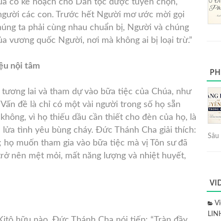
úa có kế hoạch cho Dân tộc được tuyển chọn,
người các con. Trước hết Người mơ ước mời gọi
húng ta phải cùng nhau chuẩn bị, Người và chúng
a vương quốc Người, nơi mà không ai bị loại trừ.”
ệu nội tâm
PH
tương lai và tham dự vào bữa tiệc của Chúa, như
Vấn đề là chỉ có một vài người trong số họ sẵn
 không, vì họ thiếu dầu cần thiết cho đèn của họ, là
 lửa tình yêu bùng cháy. Đức Thánh Cha giải thích:
Sâu 
; họ muốn tham gia vào bữa tiệc mà vị Tôn sư đã
 trở nên mệt mỏi, mất năng lượng và nhiệt huyết,
VI
V
LIN
 Kitô hữu nào. Đức Thánh Cha nói tiếp: “Tràn đầy