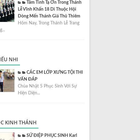
Tâm Tình Tạ Ơn Trong Thánh
Lễ Vĩnh Khấn 18 Dì Thuộc Hội
Dòng Mến Thánh Giá Thủ Thiêm
Hôm Nay, Trong Thánh Lễ Trang
...
IẾU NHI
CÁC EM LỚP XƯNG TỘI THI
VẤN ĐÁP
Chúa Nhật 5 Phục Sinh Với Sự
Hiện Diện...
C KINH THÁNH
SỨ ĐIỆP PHỤC SINH Karl