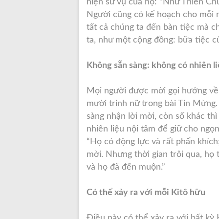
hiện sứ vụ của họ: “Như Thiên Ch
Người cũng có kế hoạch cho mỗi 
tất cả chúng ta đến bàn tiệc mà c
ta, như một cộng đồng: bữa tiệc củ
Không sẵn sàng: không có nhiên li
Mọi người được mời gọi hướng về 
mười trinh nữ trong bài Tin Mừng. 
sàng nhận lời mời, còn số khác thì
nhiên liệu nội tâm để giữ cho ngọn
“Họ có động lực và rất phấn khích
mời. Nhưng thời gian trôi qua, họ
và họ đã đến muộn.”
Có thể xảy ra với mỗi Kitô hữu
Điều này có thể xảy ra với bất kỳ