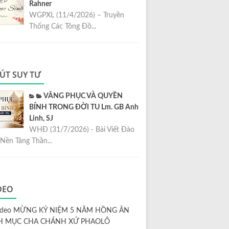
Rahner
WGPXL (11/4/2026) – Truyền
Thống Các Tông Đồ...
ÚT SUY TƯ
VÂNG PHỤC VÀ QUYỀN
BÍNH TRONG ĐỜI TU Lm. GB Anh
Linh, SJ
WHĐ (31/7/2026) - Bài Viết Đào
Nền Tảng Thần...
DEO
ideo MỪNG KỶ NIỆM 5 NĂM HỒNG ÂN
H MỤC CHA CHÁNH XỨ PHAOLÔ