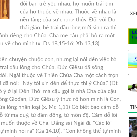
đôi bạn trẻ yêu nhau, họ muốn trái tim
của họ thuộc
về nhau. Thuộc về nhau là
XE
nền tảng của sự chung thủy. Đối với Do
.
thái giáo, bé trai đầu lòng mới sinh ra thì
ành riêng cho Chúa. Cha mẹ cậu phải bỏ ra một
u về cho mình (x. Ds 18,15-16; Xh 13,13)
.
ến chuyện chuộc con, nhưng lại nói đến việc bà
 trai đầu lòng cho Chúa. Đức Giêsu đã sống
.
 đời. Ngài thuộc về Thiên Chúa Cha một cách trọn
 đã nói: "Này tôi xin đến để thực thi ý Chúa." (Dt
ố ý ở lại Đền Thờ, mà cậu gọi là nhà Cha của cậu
 sông Giođan, Đức Giêsu ý thức rõ hơn mình là Con,
TI
ữa lòng nhân loại (x. Mc 1,11) Có biết bao cám dỗ
ỗ từ ma quỷ, từ đám đông, từ môn đệ. Cám dỗ lôi
muốn thuộc về Cha, Đấng sai Ngài đi. "Các lời
ự mình nói ra" (Ga 14,10). "Con không thể tự mình