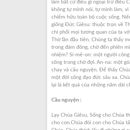
làm bất cứ điều gì ngoại trừ điều
không tự mình nói, tự mình làm, vì
chiếm hữu toàn bộ cuộc sống. Nếu
giống Đức Giêsu: thuộc trọn về T
chi phối mọi tương quan của ta v
Thờ lần đầu tiên. Chúng ta thấy m
trong đám đông, chờ đến phiên mì
nhiệm? Si-mê-on: một người công
sống trong chờ đợi. An-na: một g
chay và cầu nguyện. Để thấy Chúa 
một đời sống đạo đức sâu xa. Chúa
lại là kết quả của những năm dài c
Cầu nguyện :
Lạy Chúa Giêsu, Sống cho Chúa thậ
cho con.Chúa đòi con cho Chúa tất