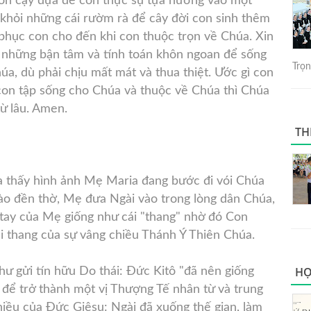
 con cậy dựa để con thực sự tựa nương vào một
 khỏi những cái rườm rà để cây đời con sinh thêm
phục con cho đến khi con thuộc trọn về Chúa. Xin
i những bận tâm và tính toán khôn ngoan để sống
Trọng
úa, dù phải chịu mất mát và thua thiệt. Ước gì con
on tập sống cho Chúa và thuộc về Chúa thì Chúa
ừ lâu. Amen.
TH
a thấy hình ảnh Mẹ Maria đang bước đi vói Chúa
ào đền thờ, Mẹ đưa Ngài vào trong lòng dân Chúa,
tay của Mẹ giống như cái "thang" nhờ đó Con
i thang của sự vâng chiều Thánh Ý Thiên Chúa.
HỌ
hư gửi tín hữu Do thái: Đức Kitô "đã nên giống
để trở thành một vị Thượng Tế nhân từ và trung
chiều của Đức Giêsu: Ngài đã xuống thế gian, làm