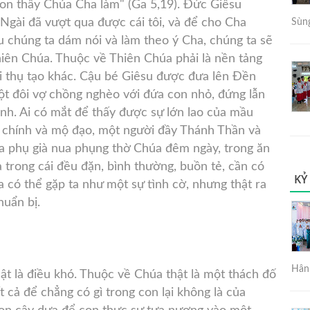
 Con thấy Chúa Cha làm" (Ga 5,19). Đức Giêsu
 Ngài đã vượt qua được cái tôi, và để cho Cha
Sùng
 chúng ta dám nói và làm theo ý Cha, chúng ta sẽ
hiên Chúa. Thuộc về Thiên Chúa phải là nền tảng
ới thụ tạo khác. Cậu bé Giêsu được đưa lên Đền
ột đôi vợ chồng nghèo với đứa con nhỏ, đứng lẫn
nh. Ai có mắt để thấy được sự lớn lao của mầu
 chính và mộ đạo, một người đầy Thánh Thần và
óa phụ già nua phụng thờ Chúa đêm ngày, trong ăn
trong cái đều đặn, bình thường, buồn tẻ, cần có
KỶ
 có thể gặp ta như một sự tình cờ, nhưng thật ra
huẩn bị.
Hân 
t là điều khó. Thuộc về Chúa thật là một thách đố
 cả để chẳng có gì trong con lại không là của