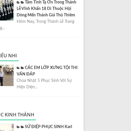
Tâm Tình Tạ Ơn Trong Thánh
Lễ Vĩnh Khấn 18 Dì Thuộc Hội
Dòng Mến Thánh Giá Thủ Thiêm
Hôm Nay, Trong Thánh Lễ Trang
...
IẾU NHI
CÁC EM LỚP XƯNG TỘI THI
VẤN ĐÁP
Chúa Nhật 5 Phục Sinh Với Sự
Hiện Diện...
C KINH THÁNH
SỨ ĐIỆP PHỤC SINH Karl