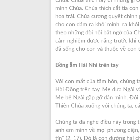
Chúa. Chúa thích lấy đi những gì
mình Chúa. Chúa thích cắt tỉa con
hoa trái. Chúa cương quyết chinh 
cho con dám ra khỏi mình, ra khỏ
theo những đòi hỏi bất ngờ của Ch
cảm nghiệm được rằng trước khi c
đã sống cho con và thuộc về con t
Bồng ẫm Hài Nhi trên tay
Với con mắt của tâm hồn, chúng t
Hài Đồng trên tay. Mẹ đưa Ngài v
Mẹ bế Ngài gặp gỡ dân mình. Đôi 
Thiên Chúa xuống vói chúng ta, cá
Chúng ta đã nghe điều này trong t
anh em mình về mọi phưong diện, 
tín" (2, 17). Đó là con đường hai 