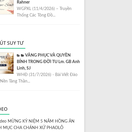
Rahner
WGPXL (11/4/2026) – Truyền
Thống Các Tông Đồ...
ÚT SUY TƯ
VÂNG PHỤC VÀ QUYỀN
BÍNH TRONG ĐỜI TU Lm. GB Anh
Linh, SJ
WHĐ (31/7/2026) - Bài Viết Đào
Nền Tảng Thần...
DEO
ideo MỪNG KỶ NIỆM 5 NĂM HỒNG ÂN
H MỤC CHA CHÁNH XỨ PHAOLÔ