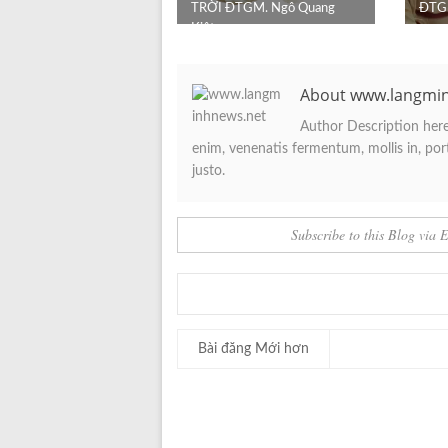
TRỜI ĐTGM. Ngô Quang
ĐTGM
Kiệt
About www.langmi
Author Description here.
enim, venenatis fermentum, mollis in, porta
justo.
Subscribe to this Blog via 
Bài đăng Mới hơn