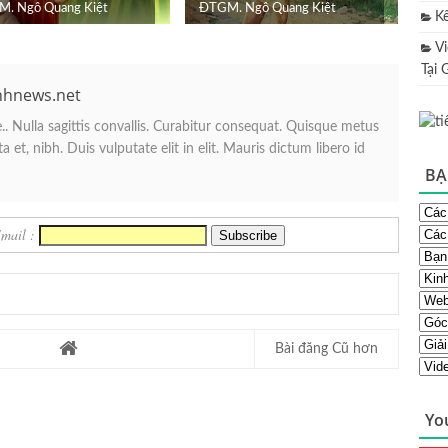
. Ngô Quang Kiệt
ĐTGM. Ngô Quang Kiệt
K
V
Tại 
nhnews.net
. Nulla sagittis convallis. Curabitur consequat. Quisque metus
 et, nibh. Duis vulputate elit in elit. Mauris dictum libero id
BẠ
Email :
Bài đăng Cũ hơn
Yo