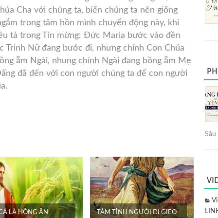
húa Cha với chúng ta, biến chúng ta nên giống
ngắm trong tâm hồn mình chuyển động này, khi
êu tả trong Tin mừng: Đức Maria bước vào đền
Đức Trinh Nữ đang bước đi, nhưng chính Con Chúa
ồng ẵm Ngài, nhung chính Ngài đang bồng ẵm Mẹ
PH
ấng đã đến với con người chúng ta để con người
a.
Sâu 
VI
V
LIN
 CẢ LÀ HỒNG ÂN
TÂM TÌNH NGƯỜI ĐI GIEO