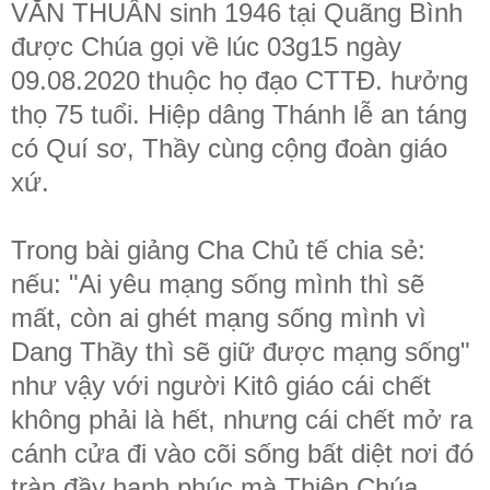
VĂN THUẦN sinh 1946 tại Quãng Bình
được Chúa gọi về lúc 03g15 ngày
09.08.2020 thuộc họ đạo CTTĐ. hưởng
thọ 75 tuổi. Hiệp dâng Thánh lễ an táng
có Quí sơ, Thầy cùng cộng đoàn giáo
xứ.
Trong bài giảng Cha Chủ tế chia sẻ:
nếu: "Ai yêu mạng sống mình
thì sẽ
mất, còn ai ghét mạng sống mình vì
Dang Thầy thì sẽ giữ được mạng sống"
như vậy với người Kitô giáo cái chết
không phải là hết, nhưng cái chết mở ra
cánh cửa đi vào cõi sống bất diệt nơi đó
tràn đầy hạnh phúc mà Thiên Chúa