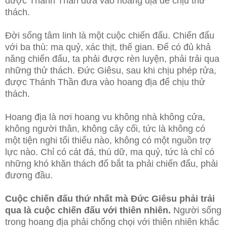
được Thánh Thần đưa vào hoang địa để chịu thử
thách.
Đời sống tâm linh là một cuộc chiến đấu. Chiến đấu
với ba thù: ma quỷ, xác thịt, thế gian. Để có đủ khả
năng chiến đấu, ta phải được rèn luyện, phải trải qua
những thử thách. Đức Giêsu, sau khi chịu phép
rửa,
được Thánh Thần đưa vào hoang địa để chịu thử
thách.
Hoang địa là nơi hoang vu không nhà không cửa,
không người thân, không cây cối, tức là không có
một tiện nghi tối thiểu nào, không có một nguồn trợ
lực nào. Chỉ có cát đá, thú dữ, ma quỷ, tức là chỉ có
những khó khăn thách đố bắt ta phải chiến đấu, phải
đương đầu.
Cuộc chiến đấu thứ nhất mà Đức Giêsu phải trải
qua là cuộc chiến đấu với thiên nhiên.
Người sống
trong hoang địa phải chống chọi với thiên nhiên khắc