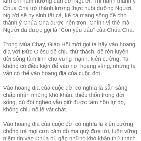
kim chỉ nam hướng dẫn đời Người. Thi hành thánh ý
Chúa Cha trở thành lương thực nuôi dưỡng Người.
Người sẽ hy sinh tất cả, kể cả mạng sống để cho
thánh ý Chúa Cha được nên trọn. Chính vì thế mà
Người đã được gọi là “Con yêu dấu” của Chúa Cha.
Trong Mùa Chay, Giáo Hội mời gọi ta hãy vào hoang
địa với Đức Giêsu để chịu thử thách, để rèn luyện
đời sống tâm linh cho vững mạnh, kiên cường. Ta
không có điều kiện để vào nơi hoang vắng, nhưng ta
vẫn có thể vào hoang địa của cuộc đời.
Vào hoang địa của cuộc đời có nghĩa là sẵn sàng
chấp nhận những khó khăn, thiếu thốn trong đời
sống, dù đói nghèo vẫn giữ được tâm hồn tự do,
không chịu nô lệ vật chất.
Vào hoang địa của cuộc đời có nghĩa là kiên cường
chống trả mọi cơn cám dỗ ma quỷ đưa tới, luôn vững
niềm tin vào Chúa dù gặp những khó khăn thử thách.