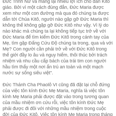
Đức Trinh Nữ và mang lại nhiều lợi ích cho dân Kitô
giáo. Bởi vì một cách đúng đắn, Đức Maria được
xem như một con đường mà qua đó chúng ta được
dẫn tới Chúa Kitô, người nào gặp gỡ Đức Maria thì
không thể không gặp gỡ Đức Kitô như vậy. Vì lý do
nào khác mà chúng ta lại không tiếp tục trở về với
Đức Maria để tìm kiếm Đức Kitô trong cánh tay của
Mẹ, tìm gặp Đấng Cứu Độ chúng ta trong, qua và với
Mẹ? Con người cần phải trở về với Đức Kitô trong
thế giới đầy lo âu và nguy hiểm, thôi thúc bởi trách
nhiệm và nhu cầu cấp bách của trái tim con người
hầu tìm thấy một nơi ẩn trú an toàn và một mạch
nước sự sống siêu việt".
Đức Thánh Cha Phaolô VI cũng đã đặt lại chỗ đứng
của việc tôn kính Đức Mẹ Maria, nghĩa là việc tôn
kính Mẹ Maria phải được đặt vào trong tương quan
của mầu nhiệm ơn cứu rỗi, việc tôn kính Đức Mẹ
phải được đi đôi với những mầu nhiệm trong cuộc
đời của Đức Kitô. Việc tôn kính Mẹ Maria trong tháng