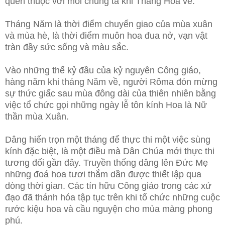
quen thuộc với mỗi chúng ta khi Tháng Hoa về.
Tháng Năm là thời điểm chuyển giao của mùa xuân
và mùa hè, là thời điểm muôn hoa đua nở, vạn vật
tràn đầy sức sống và màu sắc.
Vào những thế kỷ đầu của kỷ nguyên Công giáo,
hàng năm khi tháng Năm về, người Rôma đón mừng
sự thức giấc sau mùa đông dài của thiên nhiên bằng
việc tổ chức gọi những ngày lễ tôn kính Hoa là Nữ
thần mùa Xuân.
Dâng hiến trọn một tháng để thực thi một việc sùng
kính đặc biệt, là một điều mà Dân Chúa mới thực thi
tương đối gần đây. Truyền thống dâng lên Đức Mẹ
những đoá hoa tươi thắm dần được thiết lập qua
dòng thời gian. Các tín hữu Công giáo trong các xứ
đạo đã thánh hóa tập tục trên khi tổ chức những cuộc
rước kiệu hoa và cầu nguyện cho mùa màng phong
phú.