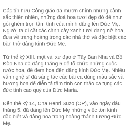
Các tín hữu Công giáo đã mựơn chính những cảnh
sắc thiên nhiên, những đoá hoa tươi đẹp đó để như
gói ghém trọn tâm tình của mình dâng lên Đức Mẹ.
Người ta đi cắt các cành cây xanh tươi đang nở hoa,
đưa về trang hoàng trong các nhà thờ và đặc biệt các
bàn thờ dâng kính Đức Mẹ.
Từ thế kỷ XIII, một vài xứ đạo ở Tây Ban Nha và Bồ
Đào Nha đã dâng tháng 5 để tổ chức những cuộc
rước hoa, để đem hoa đến dâng kính Đức Mẹ. Nhiều
văn nghệ sĩ đã sáng tác các bài ca dùng màu sắc và
hương hoa để diễn tả tâm tình con thảo ca tụng các
đức tính cao quý của Đức Maria.
Đến thế kỷ 14, Cha Henri Suzo (OP), vào ngày đầu
tháng 5, đã dâng lên Đức Mẹ những việc tôn kính
đặc biệt và dâng hoa trang hoàng thánh tượng Đức
Mẹ.