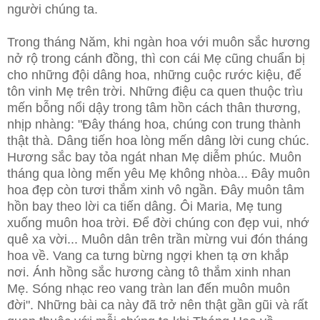
người chúng ta.
Trong tháng Năm, khi ngàn hoa với muôn sắc hương
nở rộ trong cánh đồng, thì con cái Mẹ cũng chuẩn bị
cho những đội dâng hoa, những cuộc rước kiệu, để
tôn vinh Mẹ trên trời. Những điệu ca quen thuộc trìu
mến bỗng nổi dậy trong tâm hồn cách thân thương,
nhịp nhàng: "Đây tháng hoa, chúng con trung thành
thật thà. Dâng tiến hoa lòng mến dâng lời cung chúc.
Hương sắc bay tỏa ngát nhan Mẹ diễm phúc. Muôn
tháng qua lòng mến yêu Mẹ không nhòa... Đây muôn
hoa đẹp còn tươi thắm xinh vô ngần. Đây muôn tâm
hồn bay theo lời ca tiến dâng. Ôi Maria, Mẹ tung
xuống muôn hoa trời. Để đời chúng con đẹp vui, nhớ
quê xa vời... Muôn dân trên trần mừng vui đón tháng
hoa về. Vang ca tưng bừng ngợi khen tạ ơn khắp
nơi. Ánh hồng sắc hương càng tô thắm xinh nhan
Mẹ. Sóng nhạc reo vang tràn lan đến muôn muôn
đời". Những bài ca này đã trở nên thật gần gũi và rất