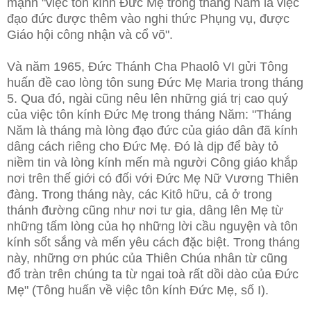
mạnh "việc tôn kính Đức Mẹ trong tháng Năm là việc
đạo đức được thêm vào nghi thức Phụng vụ, được
Giáo hội công nhận và cổ võ".
Và năm 1965, Đức Thánh Cha Phaolô VI gửi Tông
huấn đề cao lòng tôn sung Đức Mẹ Maria trong tháng
5. Qua đó, ngài cũng nêu lên những giá trị cao quý
của việc tôn kính Đức Mẹ trong tháng Năm: "Tháng
Năm là tháng mà lòng đạo đức của giáo dân đã kính
dâng cách riêng cho Đức Mẹ. Đó là dịp để bày tỏ
niềm tin và lòng kính mến mà người Công giáo khắp
nơi trên thế giới có đối với Đức Mẹ Nữ Vương Thiên
đàng. Trong tháng này, các Kitô hữu, cả ở trong
thánh đường cũng như nơi tư gia, dâng lên Mẹ từ
những tấm lòng của họ những lời cầu nguyện và tôn
kính sốt sắng và mến yêu cách đặc biệt. Trong tháng
này, những ơn phúc của Thiên Chúa nhân từ cũng
đổ tràn trên chúng ta từ ngai toà rất dồi dào của Đức
Mẹ" (Tông huấn về việc tôn kính Đức Mẹ, số I).