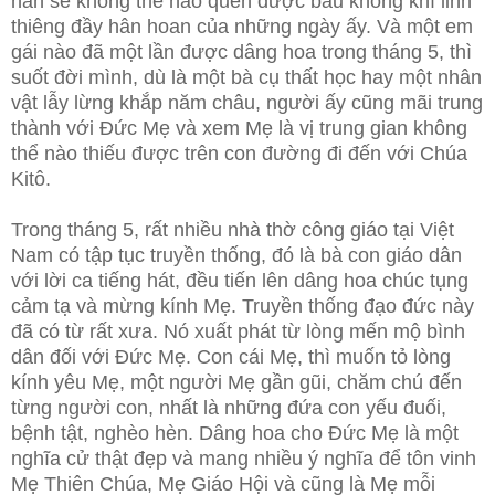
hẳn sẽ không thể nào quên được bầu không khí linh
thiêng đầy hân hoan của những ngày ấy. Và một em
gái nào đã một lần được dâng hoa trong tháng 5, thì
suốt đời mình, dù là một bà cụ thất học hay một nhân
vật lẫy lừng khắp năm châu, người ấy cũng mãi trung
thành với Đức Mẹ và xem Mẹ là vị trung gian không
thể nào thiếu được trên con đường đi đến với Chúa
Kitô.
Trong tháng 5, rất nhiều nhà thờ công giáo tại Việt
Nam có tập tục truyền thống, đó là bà con giáo dân
với lời ca tiếng hát, đều tiến lên dâng hoa chúc tụng
cảm tạ và mừng kính Mẹ. Truyền thống đạo đức này
đã có từ rất xưa. Nó xuất phát từ lòng mến mộ bình
dân đối với Đức Mẹ. Con cái Mẹ, thì muốn tỏ lòng
kính yêu Mẹ, một người Mẹ gần gũi, chăm chú đến
từng người con, nhất là những đứa con yếu đuối,
bệnh tật, nghèo hèn. Dâng hoa cho Đức Mẹ là một
nghĩa cử thật đẹp và mang nhiều ý nghĩa để tôn vinh
Mẹ Thiên Chúa, Mẹ Giáo Hội và cũng là Mẹ mỗi