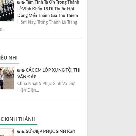
Tâm Tình Tạ Ơn Trong Thánh
Lễ Vĩnh Khấn 18 Dì Thuộc Hội
Dòng Mến Thánh Giá Thủ Thiêm
Hôm Nay, Trong Thánh Lễ Trang
...
IẾU NHI
CÁC EM LỚP XƯNG TỘI THI
VẤN ĐÁP
Chúa Nhật 5 Phục Sinh Với Sự
Hiện Diện...
C KINH THÁNH
SỨ ĐIỆP PHỤC SINH Karl