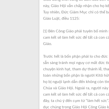
này, Giáo Hội vẫn chấp nhận cho họ k
Tuy nhiên, Đức Giám Mục chỉ có thể ba
Giáo Luật, điều 1125:
(1) Bên Công Giáo phải tuyên bố mình 
cam kết sẽ làm hết sức để tất cả con 
Giáo.
Trước hết là bổn phận phải lo cho đức
sẵn sàng tránh mọi nguy cơ mất đức ti
chuyện kinh hạt, tham dự thánh lễ, th
toàn những bổn phận là người Kitô hữ
họ bị nguội lạnh dẫn đến không còn ti
Chúa và Giáo Hội. Ngoài ra, người này
cam kết sẽ làm hết sức để tất cả con 
đây, ta chú ý đến cụm từ “làm hết sức”.
dục chúng trong Giáo Hội Công Giáo k