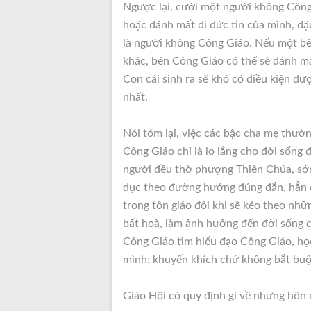
Ngược lại, cưới một người không Công
hoặc đánh mất đi đức tin của mình, đặ
là người không Công Giáo. Nếu một bên
khác, bên Công Giáo có thể sẽ đánh mấ
Con cái sinh ra sẽ khó có điều kiện đư
nhất.
Nói tóm lại, việc các bậc cha mẹ thườn
Công Giáo chỉ là lo lắng cho đời sống đ
người đều thờ phượng Thiên Chúa, sớm
dục theo đường hướng đúng đắn, hẳn đó
trong tôn giáo đôi khi sẽ kéo theo nhữ
bất hoà, làm ảnh hưởng đến đời sống 
Công Giáo tìm hiểu đạo Công Giáo, học
mình: khuyến khích chứ không bắt buộ
Giáo Hội có quy định gì về những hôn