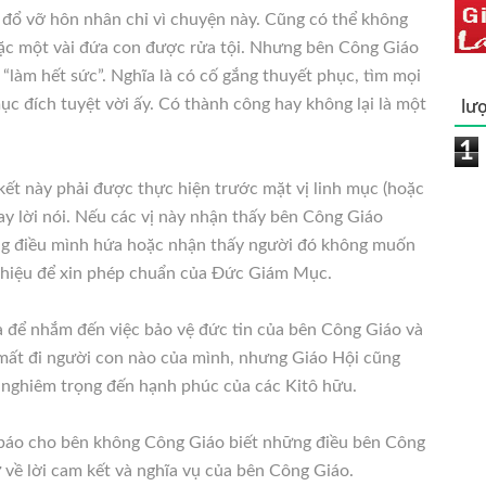
 đổ vỡ hôn nhân chỉ vì chuyện này. Cũng có thể không
oặc một vài đứa con được rửa tội. Nhưng bên Công Giáo
 “làm hết sức”. Nghĩa là có cố gắng thuyết phục, tìm mọi
lượ
 đích tuyệt vời ấy. Có thành công hay không lại là một
1
ết này phải được thực hiện trước mặt vị linh mục (hoặc
y lời nói. Nếu các vị này nhận thấy bên Công Giáo
ng điều mình hứa hoặc nhận thấy người đó không muốn
i thiệu để xin phép chuẩn của Đức Giám Mục.
là để nhắm đến việc bảo vệ đức tin của bên Công Giáo và
mất đi người con nào của mình, nhưng Giáo Hội cũng
nghiêm trọng đến hạnh phúc của các Kitô hữu.
g báo cho bên không Công Giáo biết những điều bên Công
 về lời cam kết và nghĩa vụ của bên Công Giáo.