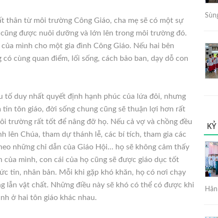
Sùng
ất thân từ môi trường Công Giáo, cha mẹ sẽ có một sự
 cũng được nuôi dưỡng và lớn lên trong môi trường đó.
 của mình cho một gia đình Công Giáo. Nếu hai bên
g có cùng quan điểm, lối sống, cách bảo ban, dạy dỗ con
ếu tố duy nhất quyết định hạnh phúc của lứa đôi, nhưng
tin tôn giáo, đời sống chung cũng sẽ thuận lợi hơn rất
i trường rất tốt để nâng đỡ họ. Nếu cả vợ và chồng đều
KỶ
h lên Chúa, tham dự thánh lễ, các bí tích, tham gia các
 theo những chỉ dẫn của Giáo Hội… họ sẽ không cảm thấy
 của mình, con cái của họ cũng sẽ được giáo dục tốt
ức tin, nhân bản. Mỗi khi gặp khó khăn, họ có nơi chạy
ng lẫn vật chất. Những điều này sẽ khó có thể có được khi
Hân 
nh ở hai tôn giáo khác nhau.