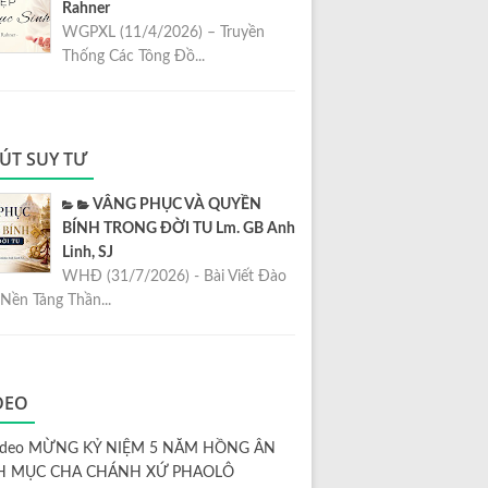
Rahner
WGPXL (11/4/2026) – Truyền
Thống Các Tông Đồ...
ÚT SUY TƯ
VÂNG PHỤC VÀ QUYỀN
BÍNH TRONG ĐỜI TU Lm. GB Anh
Linh, SJ
WHĐ (31/7/2026) - Bài Viết Đào
Nền Tảng Thần...
DEO
ideo MỪNG KỶ NIỆM 5 NĂM HỒNG ÂN
H MỤC CHA CHÁNH XỨ PHAOLÔ