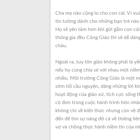
Cha mẹ nào cũng lo cho con cái. Vì xu
tin tưởng dành cho những bạn trẻ nào
Họ sẽ yên tâm hơn khi gửi gắm con cái
thông gia đều Công Giáo thì sẽ dễ dàn
cháu.
Ngoài ra, tuy tôn giáo không phải là y
nếu họ cùng chia sẻ với nhau một niềm 
nhiều. Môi trường Công Giáo là một mô
sớm tối cầu nguyện, dâng những lời kin
hoạt động của giáo xứ, tích cực sống
cô đơn trong cuộc hành trình hôn nhân
không chỉ về kiến thức nhưng còn về đ
đến để tìm sự nâng đỡ cả về thiêng liê
vợ và chồng thực hành niềm tin của mì