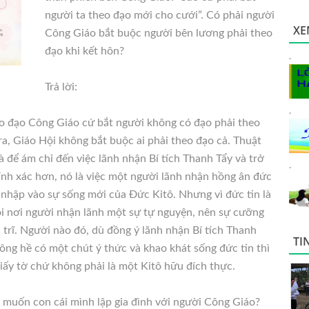
người ta theo đạo mới cho cưới”. Có phải người
XE
Công Giáo bắt buộc người bên lương phải theo
đạo khi kết hôn?
.
Trả lời:
.
ao đạo Công Giáo cứ bắt người không có đạo phải theo
ra, Giáo Hội không bắt buộc ai phải theo đạo cả. Thuật
 để ám chỉ đến việc lãnh nhận Bí tích Thanh Tẩy và trở
.
ính xác hơn, nó là việc một người lãnh nhận hồng ân đức
p nhập vào sự sống mới của Đức Kitô. Nhưng vì đức tin là
ỏi nơi người nhận lãnh một sự tự nguyện, nên sự cưỡng
 trĩ. Người nào đó, dù đồng ý lãnh nhận Bí tích Thanh
TI
hông hề có một chút ý thức và khao khát sống đức tin thì
iấy tờ chứ không phải là một Kitô hữu đích thực.
 muốn con cái mình lập gia đình với người Công Giáo?