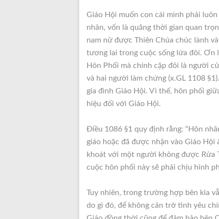
Giáo Hội muốn con cái mình phải luôn
nhân, vốn là quãng thời gian quan trọ
nam nữ được Thiên Chúa chúc lành và
tương lai trong cuộc sống lứa đôi. Ơn
Hôn Phối mà chính cặp đôi là người cử
và hai người làm chứng (x.GL 1108 §1).
gia đình Giáo Hội. Vì thế, hôn phối gi
hiệu đối với Giáo Hội.
Điều 1086 §1 quy định rằng: “Hôn nhâ
giáo hoặc đã được nhận vào Giáo Hội ấ
khoát với một người không được Rửa Tộ
cuộc hôn phối này sẽ phải chịu hình p
Tuy nhiên, trong trường hợp bên kia v
do gì đó, để không cản trở tình yêu c
Giáo đồng thời cũng để đảm bảo bên 