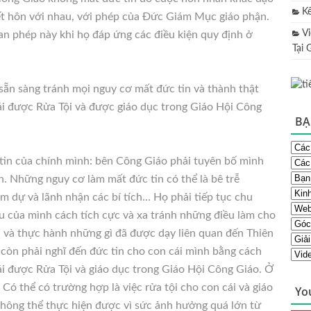
K
ết hôn với nhau, với phép của Đức Giám Mục giáo phận.
V
n phép này khi họ đáp ứng các điều kiện quy định ở
Tại 
sẵn sàng tránh mọi nguy cơ mất đức tin và thành thật
cái được Rửa Tội và được giáo dục trong Giáo Hội Công
BẠ
 tin của chính mình: bên Công Giáo phải tuyên bố mình
n. Những nguy cơ làm mất đức tin có thể là bê trễ
am dự và lãnh nhận các bí tích… Họ phải tiếp tục chu
u của mình cách tích cực và xa tránh những điều làm cho
n và thực hành những gì đã được dạy liên quan đến Thiên
 còn phải nghĩ đến đức tin cho con cái mình bằng cách
cái được Rửa Tội và giáo dục trong Giáo Hội Công Giáo. Ở
 Có thể có trường hợp là việc rửa tội cho con cái và giáo
Yo
hông thể thực hiện được vì sức ảnh hưởng quá lớn từ