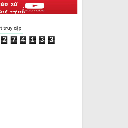
t truy cập
2
7
4
1
3
3