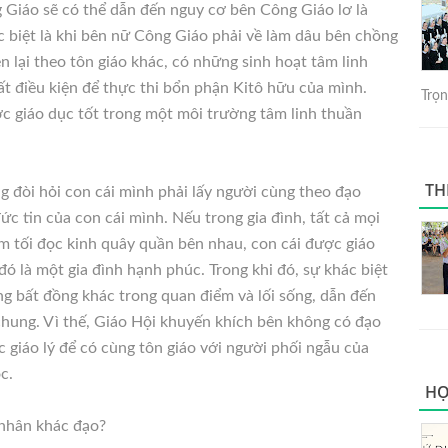
 Giáo sẽ có thể dẫn đến nguy cơ bên Công Giáo lơ là
c biệt là khi bên nữ Công Giáo phải về làm dâu bên chồng
 lại theo tôn giáo khác, có những sinh hoạt tâm linh
t điều kiện để thực thi bổn phận Kitô hữu của mình.
Trọng
ợc giáo dục tốt trong một môi trường tâm linh thuần
TH
g đòi hỏi con cái mình phải lấy người cùng theo đạo
ức tin của con cái mình. Nếu trong gia đình, tất cả mọi
 tối đọc kinh quây quần bên nhau, con cái được giáo
 là một gia đình hạnh phúc. Trong khi đó, sự khác biệt
ng bất đồng khác trong quan điểm và lối sống, dẫn đến
chung. Vì thế, Giáo Hội khuyến khích bên không có đạo
 giáo lý để có cùng tôn giáo với người phối ngẫu của
c.
HỌ
 nhân khác đạo?