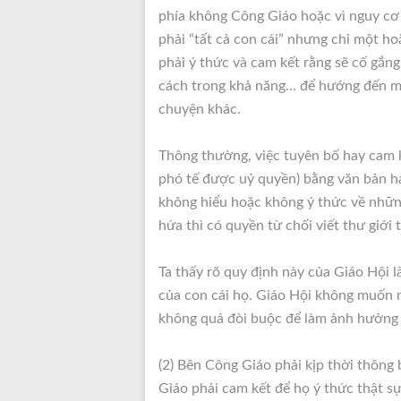
phía không Công Giáo hoặc vì nguy cơ
phải “tất cả con cái” nhưng chỉ một h
phải ý thức và cam kết rằng sẽ cố gắng
cách trong khả năng… để hướng đến mục
chuyện khác.
Thông thường, việc tuyên bố hay cam k
phó tế được uỷ quyền) bằng văn bản ha
không hiểu hoặc không ý thức về nhữ
hứa thì có quyền từ chối viết thư giớ
Ta thấy rõ quy định này của Giáo Hội 
của con cái họ. Giáo Hội không muốn 
không quá đòi buộc để làm ảnh hưởng 
(2) Bên Công Giáo phải kịp thời thôn
Giáo phải cam kết để họ ý thức thật sự