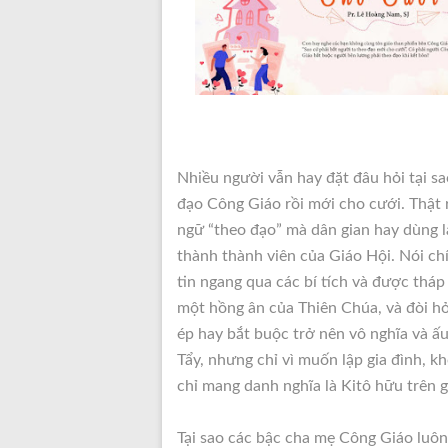
Nhiều người vẫn hay đặt đâu hỏi tại s
đạo Công Giáo rồi mới cho cưới. Thật 
ngữ “theo đạo”
mà dân gian hay dùng là
thành thành viên của Giáo Hội. Nói ch
tin ngang qua các bí tích và được thá
một hồng ân của Thiên Chúa, và đòi h
ép hay bắt buộc trở nên vô nghĩa và ấu
Tẩy, nhưng chỉ vì muốn lập gia đình, k
chỉ mang danh nghĩa là Kitô hữu trên g
Tại sao các bậc cha mẹ Công Giáo luôn