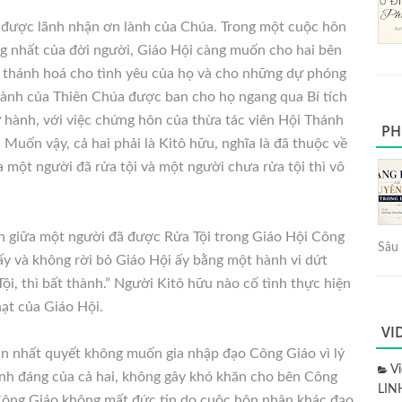
 được lãnh nhận ơn lành của Chúa. Trong một cuộc hôn
ng nhất của đời người, Giáo Hội càng muốn cho hai bên
 thánh hoá cho tình yêu của họ và cho những dự phóng
 lành của Thiên Chúa được ban cho họ ngang qua Bí tích
 hành, với việc chứng hôn của thừa tác viên Hội Thánh
PH
 Muốn vậy, cả hai phải là Kitô hữu, nghĩa là đã thuộc về
ữa một người đã rửa tội và một người chưa rửa tội thì vô
n giữa một người đã được Rửa Tội trong Giáo Hội Công
Sâu 
y và không rời bỏ Giáo Hội ấy bằng một hành vi dứt
i, thì bất thành.” Người Kitô hữu nào cố tình thực hiện
hạt của Giáo Hội.
VI
ẫn nhất quyết không muốn gia nhập đạo Công Giáo vì lý
V
hính đáng của cả hai, không gây khó khăn cho bên Công
LIN
Công Giáo không mất đức tin do cuộc hôn nhân khác đạo