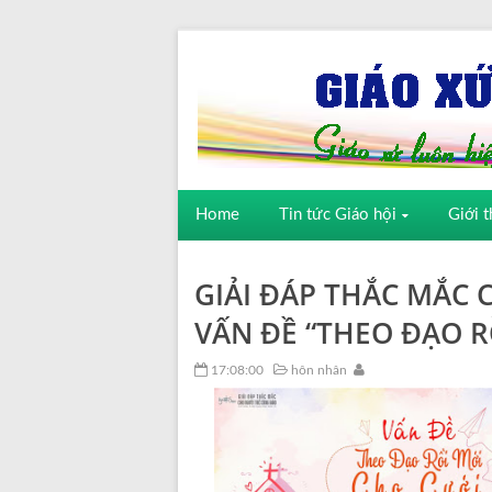
Home
Tin tức Giáo hội
Giới t
GIẢI ĐÁP THẮC MẮC 
VẤN ĐỀ “THEO ĐẠO R
17:08:00
hôn nhân