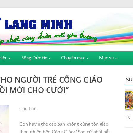
hiệu
Sống Đức tin
Chuyên mục
Mục vụ
CHO NGƯỜI TRẺ CÔNG GIÁO
SU
ỒI MỚI CHO CƯỚI”
Câu hỏi:
TN. 
Con hay nghe các bạn không cùng tôn giáo
than phiền bên Công Giáo: “Sao cứ phải bắt