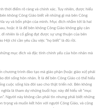
nh thời điểm rõ ràng và chính xác. Tuy nhiên, được hiểu
o bên không Công Giáo biết về những gì mà bên Công
ghĩa vụ và bổn phận của mình. Mục đích nhắm tới là hai
nhau, hoặc ít là để bên không Công Giáo không gây cản
, dĩ nhiên là cố gắng đạt được sự ưng thuận của bên
Hội chỉ cần yêu cầu việc “họ biết” là đủ rồi.
 những mục đích và đặc tính chính yếu của hôn nhân mà
ến chương trình đào tạo mà giáo phận (hoặc giáo xứ) phải
ào đời sống hôn nhân. Ít là để bên Công Giáo có thể hiểu
ống cuộc sống lứa đôi sao cho thật triển nở. Bên không
 nghĩa là tham dự những buổi học này để hiểu về “mục
ân”. Người này không cần phải tin nhưng phải biết những
ôn trọng và muốn kết hôn với người Công Giáo, và cũng