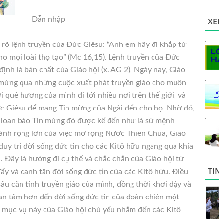
Dẫn nhập
XE
.
 rõ lệnh truyền của Đức Giêsu: “Anh em hãy đi khắp tứ
o mọi loài thọ tạo” (Mc 16,15). Lệnh truyền của Đức
ịnh là bản chất của Giáo hội (x. AG 2). Ngày nay, Giáo
.
n mừng qua
những cuộc xuất phát truyền giáo cho muôn
 quê hương của mình đi tới nhiều nơi trên thế giới, và
ức Giêsu để mang Tin mừng của Ngài đến cho họ. Nhờ đó,
.
 loan báo Tin mừng đó được kể đến như là sứ mệnh
ảnh rộng lớn của việc mở rộng Nước Thiên Chúa, Giáo
duy trì đời sống đức tin cho các Kitô hữu ngang qua khía
 Đây là hướng đi cụ thể và chắc chắn của Giáo hội từ
TI
ẩy và canh tân đời sống đức tin của các Kitô hữu. Điều
sâu căn tính truyền giáo của mình, đồng thời khơi dậy và
uan tâm hơn đến đời sống đức tin của đoàn chiên một
c mục vụ này của Giáo hội chủ yếu nhắm đến các Kitô