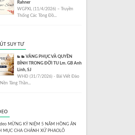
Rahner
WGPXL (11/4/2026) – Truyền
Thống Các Tông Đồ...
ÚT SUY TƯ
VÂNG PHỤC VÀ QUYỀN
BÍNH TRONG ĐỜI TU Lm. GB Anh
Linh, SJ
WHĐ (31/7/2026) - Bài Viết Đào
Nền Tảng Thần...
DEO
ideo MỪNG KỶ NIỆM 5 NĂM HỒNG ÂN
H MỤC CHA CHÁNH XỨ PHAOLÔ