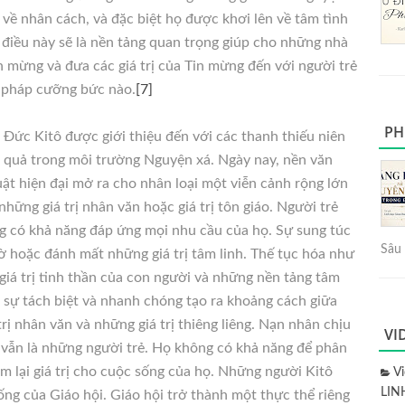
về nhân cách, và đặc biệt họ được khơi lên về tâm tình
g điều này sẽ là nền tảng quan trọng giúp cho những nhà
in mừng và đưa các giá trị của Tin mừng đến với người trẻ
 pháp cưỡng bức nào.
[7]
PH
 Đức Kitô được giới thiệu đến với các thanh thiếu niên
u quả trong môi trường Nguyện xá. Ngày nay, nền văn
ật hiện đại mở ra cho nhân loại một viễn cảnh rộng lớn
hững giá trị nhân văn hoặc giá trị tôn giáo. Người trẻ
g có khả năng đáp ứng mọi nhu cầu của họ. Sự sung túc
Sâu 
 hoặc đánh mất những giá trị tâm linh. Thế tục hóa như
iá trị tinh thần của con người và những nền tảng tâm
n sự tách biệt và nhanh chóng tạo ra khoảng cách giữa
rị nhân văn và những giá trị thiêng liêng. Nạn nhân chịu
VI
 vẫn là những người trẻ. Họ không có khả năng để phân
m lại giá trị cho cuộc sống của họ. Những người Kitô
V
LIN
sống của Giáo hội. Giáo hội trở thành một thực thể riêng