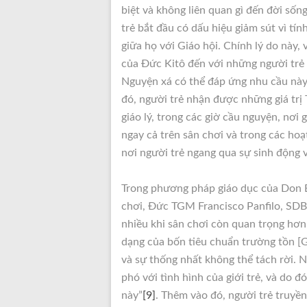
biệt và không liên quan gì đến đời sống
trẻ bắt đầu có dấu hiệu giảm sút vì tín
giữa họ với Giáo hội. Chính lý do này, 
của Đức Kitô đến với những người trẻ l
Nguyện xá có thể đáp ứng nhu cầu này
đó, người trẻ nhận được những giá trị
giáo lý, trong các giờ cầu nguyện, nơi
ngay cả trên sân chơi và trong các ho
nơi người trẻ ngang qua sự sinh động v
Trong phương pháp giáo dục của Don Bo
chơi, Đức TGM Francisco Panfilo, SDB, 
nhiều khi sân chơi còn quan trọng hơn
dạng của bốn tiêu chuẩn trường tồn [G
và sự thống nhất không thể tách rời. 
phó với tình hình của giới trẻ, và do 
này”
[9]
. Thêm vào đó, người trẻ truyề