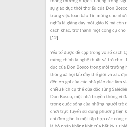
thống thường được sử dụng trong Nguy
sự giáo dục thời thơ ấu của Don Bosco
trong việc loan báo Tin mừng cho nhữn
nghĩa là giảng dạy một giáo lý mà còn 
cách khác, trở thành một công cụ cho 
[12]
Yếu tố được đề cập trong vô số cách t
mừng chính là nghệ thuật và trò chơi. 
dục của Don Bosco trong môi trường Ng
thông xã hội lấp đầy thế giới và xác đ
đến ơn gọi của các nhà giáo dục làm việ
chiều kích cụ thể của đặc sủng Salêdiê
Don Bosco, một nhà truyền thông vĩ đại
trong cuộc sống của những người trẻ 
chơi trực tuyến sử dụng phương tiện k
chỉ đơn giản là một tập hợp các công 
là bộ phận khăng khít của bất kỳ sự hi