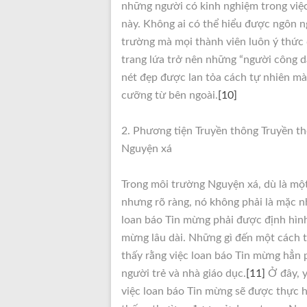
những người có kinh nghiệm trong việ
này. Không ai có thể hiểu được ngôn n
trường mà mọi thành viên luôn ý thức 
trang lứa trở nên những “người công d
nét đẹp được lan tỏa cách tự nhiên m
cưỡng từ bên ngoài.
[10]
2. Phương tiện Truyền thông Truyền th
Nguyện xá
Trong môi trường Nguyện xá, dù là một
nhưng rõ ràng, nó không phải là mặc n
loan báo Tin mừng phải được định hình
mừng lâu dài. Những gì đến một cách t
thấy rằng việc loan báo Tin mừng hẳn p
người trẻ và nhà giáo dục.
[11]
Ở đây, y
việc loan báo Tin mừng sẽ được thực 