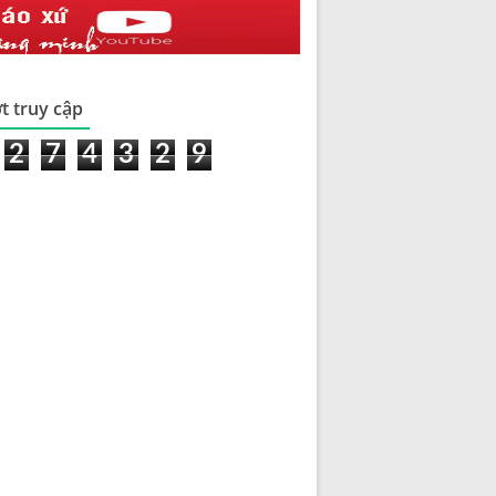
t truy cập
2
7
4
3
2
9