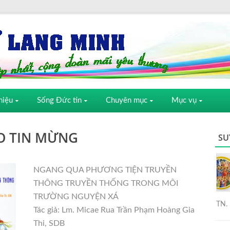
hiệu
Sống Đức tin
Chuyên mục
Mục vụ
O TIN MỪNG
SU
NGANG QUA PHƯƠNG TIỆN TRUYỀN
THÔNG TRUYỀN THỐNG TRONG MÔI
TRƯỜNG NGUYỆN XÁ
TN. 
Tác giả: Lm. Micae Rua Trần Phạm Hoàng Gia
Thi, SDB