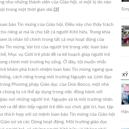
ũng như những thành viên của Giáo hội, vì một lý do nào
ội trong một thời gian dài.
[2]
Sùng
 loan báo Tin mừng của Giáo hội. Điều này cho thấy trách
o riêng ai mà là cho tất cả người Kitô hữu. Trong khía
xem là nhân tố chính trong tất cả mọi hoạt động của
áo Tin mừng. Vai trò của người trẻ trong việc loan báo
thế, Mục vụ Giới trẻ phải đề ra kế hoạch giúp người trẻ
rong chính môi trường họ sống. Ở đây, tôi muốn nhắc
 trẻ khám phá trách nhiệm loan báo Tin mừng ngang qua
KỶ
hống, cách riêng trong môi trường Nguyện xá. Linh đạo
 trong Phương pháp Giáo dục của Don Bosco, một nhà
à chúng ta có thể áp dụng trong việc đồng hành với
 giáo nơi những người trẻ. Nguyện xá là môi trường nhân
 ra để đón tiếp người trẻ đến vui chơi, giải trí, học tập
Hân 
àn thích hợp với sứ mệnh loan báo Tin mừng của Giáo hội
 Giáo xứ và các Dòng hoạt động. Môi trường giáo dục