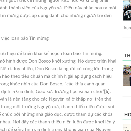
 và người trẻ, cả những người Kitô hữu và không phải
hành thành viên của Nguyện xá. Điều này phác họa ra một
o Tin mừng được áp dụng dành cho những người trẻ đến
Trọng
 việc loan báo Tin mừng
hữu hiệu để triển khai kế hoạch loan báo Tin mừng.
TH
 mô hình được Don Bosco khởi xướng. Nó được triển khai
 Nê-ri. Tuy nhiên, Don Bosco là người có công lớn trong
 hảo theo tiêu chuẩn mà chính Ngài áp dụng cách hiệu
Trong khóe nhìn của Don Bosco, “các khía cạnh quan
định là Gia đình, Giáo xứ, Trường học và Sân chơi”
[6]
.
 vẫn là nền tảng cho các Nguyện xá ở khắp nơi trên thế
. Trong môi trường Nguyện xá, thanh thiếu niên được vui
HỌ
 tổ chức bởi những nhà giáo dục, được tham dự các khóa
hau. Nơi đây các thanh thiếu niên luôn được khơi lên ý
cách để sống tình gia đình trong không gian của Nguyện