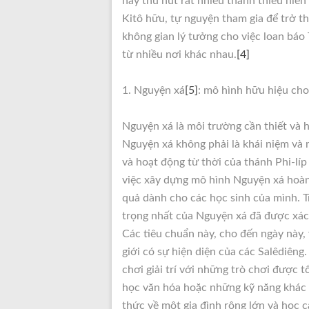
này thu hút rất nhiều thanh thiếu niên
Kitô hữu, tự nguyện tham gia để trở t
không gian lý tưởng cho việc loan bá
từ nhiều nơi khác nhau.
[4]
1. Nguyện xá
[5]
: mô hình hữu hiệu cho
Nguyện xá là môi trường cần thiết và 
Nguyện xá không phải là khái niệm và
và hoạt động từ thời của thánh Phi-líp
việc xây dựng mô hình Nguyện xá hoàn
quả dành cho các học sinh của mình. 
trọng nhất của Nguyện xá đã được xác 
Các tiêu chuẩn này, cho đến ngày này,
giới có sự hiện diện của các Salêdiêng
chơi giải trí với những trò chơi được
học văn hóa hoặc những kỹ năng khác n
thức về một gia đình rộng lớn và học 