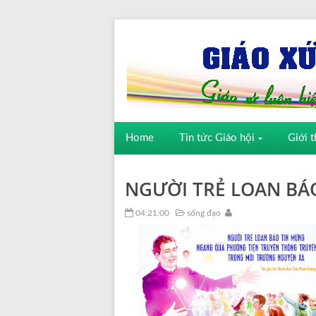
Home
Tin tức Giáo hội
Giới t
NGƯỜI TRẺ LOAN BÁ
04:21:00
sống đạo