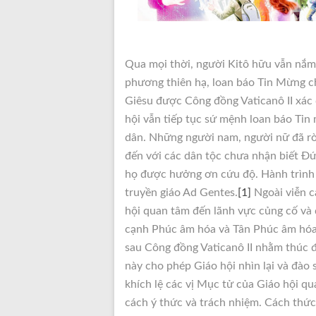
Qua mọi thời, người Kitô hữu vẫn nắm
phương thiên hạ, loan báo Tin Mừng ch
Giêsu được Công đồng Vaticanô II xác đ
hội vẫn tiếp tục sứ mệnh loan báo Ti
dân. Những người nam, người nữ đã rời
đến với các dân tộc chưa nhận biết Đ
họ được hưởng ơn cứu độ. Hành trình
truyền giáo Ad Gentes.
[1]
Ngoài viễn c
hội quan tâm đến lãnh vực củng cố và 
cạnh Phúc âm hóa và Tân Phúc âm hóa.
sau Công đồng Vaticanô II nhằm thúc đ
này cho phép Giáo hội nhìn lại và đào 
khích lệ các vị Mục tử của Giáo hội q
cách ý thức và trách nhiệm. Cách thứ