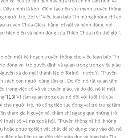
ện xá. Yếu tố căn bản này dựa trên chính tầm nhìn và
. Đây chính là khởi điểm tạo nên sức mạnh truyền thông
g người trẻ. Bởi vì “việc loan báo Tin mừng không chỉ có
rao truyền Chúa Giêsu bằng lời nói và hành động, nói
sự hiện diện và hành động của Thiên Chúa trên thế giới”.
ạo nên một kế hoạch truyền thông cho việc loan báo Tin
Nó đóng vai trò quyết định và quan trọng trong việc giáo
uyện xá do ngài thành lập ở Tôrinô - nước Ý. “Truyền
ịnh cách con người cùng tồn tại. Do đó, nó rất quan tâm
c trong việc cổ võ và truyền giáo, và do đó, nó là một
ng.”
[13]
Vì tầm quan trọng của nó đối với tuổi trẻ của
 cho người trẻ, nó cũng tiếp tục đóng vai trò trung tâm
đến tham gia Nguyện xá, thậm chí ngang qua những trò
ỹ thuật số và mạng xã hội. “Truyền thông xã hội không
cụ hoặc phương tiện vật chất để sử dụng; thay vào đó, nó
ện diện nào liên quan đến việc giáo dục và loan báo Tin