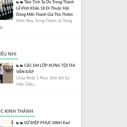
Tâm Tình Tạ Ơn Trong Thánh
Lễ Vĩnh Khấn 18 Dì Thuộc Hội
Dòng Mến Thánh Giá Thủ Thiêm
Hôm Nay, Trong Thánh Lễ Trang
...
IẾU NHI
CÁC EM LỚP XƯNG TỘI THI
VẤN ĐÁP
Chúa Nhật 5 Phục Sinh Với Sự
Hiện Diện...
C KINH THÁNH
SỨ ĐIỆP PHỤC SINH Karl