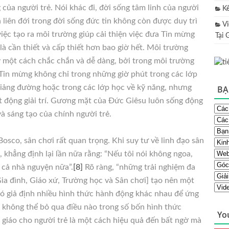
 của người trẻ. Nói khác đi, đời sống tâm linh của người
K
h liên đới trong đời sống đức tin không còn được duy trì
V
việc tạo ra môi trường giúp cải thiện việc đưa Tin mừng
Tại 
à cần thiết và cấp thiết hơn bao giờ hết. Môi trường
 một cách chắc chắn và dễ dàng, bởi trong môi trường
 Tin mừng không chỉ trong những giờ phút trong các lớp
 giảng đường hoặc trong các lớp học về kỹ năng, nhưng
BẠ
ạt động giải trí. Gương mặt của Đức Giêsu luôn sống động
à sáng tạo của chính người trẻ.
sco, sân chơi rất quan trọng. Khi suy tư về linh đạo sân
khẳng định lại lần nữa rằng: “Nếu tôi nói không ngoa,
 cả nhà nguyện nữa”.
[8]
Rõ ràng, “những trải nghiệm đa
ia đình, Giáo xứ, Trường học và Sân chơi] tạo nên một
Nó giả định nhiều hình thức hành động khác nhau để ứng
đó không thể bỏ qua điều nào trong số bốn hình thức
Yo
n giáo cho người trẻ là một cách hiệu quả đến bất ngờ mà