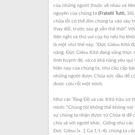
của những người thuộc về nhau và liên 
nguyên của chúng ta
(Fratelli Tutti,
36).
chữa lỗi có thể dìm chúng ta vào sâu tr
thay đổi, trước sau gì vẫn thế thôi”. V
tiện nghi và thú vui của họ nếu họ khôn
là một như thế này: “Đức Giêsu Kitô đã
năng. Đức Giêsu Kitô đang sống thực 
tình huynh đệ, và có khả năng yêu quí 
hiện nay của chúng ta, nhu cầu cấp bá
những người được Chúa xức dầu để có t
được cứu rỗi một mình.
Như các Tông Đồ và các Kitô hữu sơ thờ
mình: “Chúng tôi không thể không nói v
sự chúng ta nhận được từ Chúa là để 
chia sẻ với người khác. Giống như các
Đức Giêsu (x. 1 Ga 1:1-4), chúng ta c