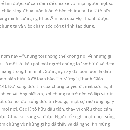
hể tìm được sự can đảm để chia sẻ với mọi người một số
 chắc rằng Chúa luôn luôn ở bên chúng ta. Là Kitô hữu,
riêng mình: sứ mạng Phúc Âm hoá của Hội Thánh được
a chúng ta và việc chăm sóc công trình tạo dựng.
 năm nay—“Chúng tôi không thể không nói về những gì
0)—là một lời kêu gọi mỗi người chúng ta “sở hữu” và đem
 mang trong tim mình. Sứ mạng này đã luôn luôn là dấu
ánh hiện hữu là để loan báo Tin Mừng” (Thánh Giáo
14). Đời sống đức tin của chúng ta yếu đi, mất sức mạnh
nhiên và lòng biết ơn, khi chúng ta trở nên cô lập và rút
t của nó, đời sống đức tin kêu gọi một sự mở rộng ngày
mọi nơi. Các Kitô hữu đầu tiên, thay vì chiều theo cám
ược Chúa soi sáng và được Người đề nghị một cuộc sống
 làm chứng về những gì họ đã thấy và đã nghe: tin mừng