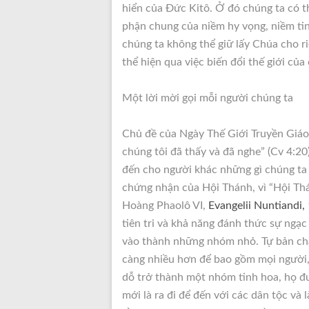
hiển của Đức Kitô. Ở đó chúng ta có t
phận chung của niềm hy vọng, niềm tin
chúng ta không thể giữ lấy Chúa cho 
thể hiện qua việc biến đổi thế giới củ
Một lời mời gọi mỗi người chúng ta
Chủ đề của Ngày Thế Giới Truyền Giáo
chúng tôi đã thấy và đã nghe” (Cv 4:2
đến cho người khác những gì chúng ta
chứng nhận của Hội Thánh, vì “Hội Th
Hoàng Phaolô VI,
Evangelii Nuntiandi,
tiên tri và khả năng đánh thức sự ngạc 
vào thành những nhóm nhỏ. Tự bản chấ
càng nhiều hơn để bao gồm mọi người, 
dỗ trở thành một nhóm tinh hoa, họ đ
mới là ra đi để đến với các dân tộc và