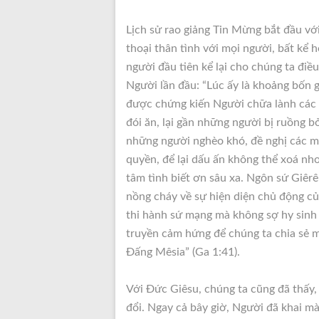
Lịch sử rao giảng Tin Mừng bắt đầu vớ
thoại thân tình với mọi người, bất kể 
người đầu tiên kể lại cho chúng ta điề
Người lần đầu: “Lúc ấy là khoảng bốn g
được chứng kiến Người chữa lành các b
đói ăn, lại gần những người bị ruồng 
những người nghèo khó, đề nghị các m
quyền, để lại dấu ấn không thể xoá nho
tâm tình biết ơn sâu xa. Ngôn sứ Giêr
nồng cháy về sự hiện diện chủ động củ
thi hành sứ mạng mà không sợ hy sinh và
truyền cảm hứng để chúng ta chia sẻ mộ
Đấng Mêsia” (Ga 1:41).
Với Đức Giêsu, chúng ta cũng đã thấy, 
đổi. Ngay cả bây giờ, Người đã khai mà