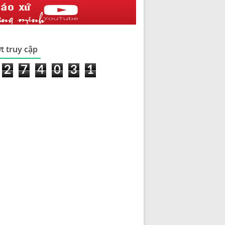
t truy cập
2
7
4
0
3
1