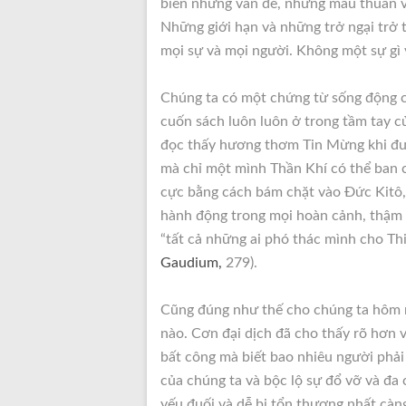
biến những vấn đề, những mâu thuẫn 
Những giới hạn và những trở ngại trở 
mọi sự và mọi người. Không một sự gì v
Chúng ta có một chứng từ sống động c
cuốn sách luôn luôn ở trong tầm tay c
đọc thấy hương thơm Tin Mừng khi đượ
mà chỉ một mình Thần Khí có thể ban 
cực bằng cách bám chặt vào Đức Kitô, 
hành động trong mọi hoàn cảnh, thậm ch
“tất cả những ai phó thác mình cho Th
Gaudium,
279).
Cũng đúng như thế cho chúng ta hôm n
nào. Cơn đại dịch đã cho thấy rõ hơn 
bất công mà biết bao nhiêu người phải 
của chúng ta và bộc lộ sự đổ vỡ và đa
yếu đuối và dễ bị tổn thương nhất cà