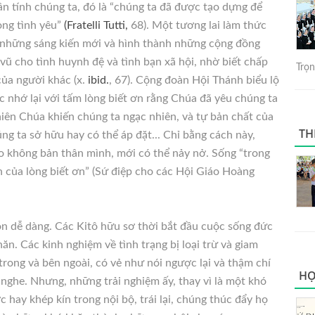
ân tính chúng ta, đó là “chúng ta đã được tạo dựng để
ong tình yêu”
(Fratelli Tutti,
68). Một tương lai làm thức
y những sáng kiến mới và hình thành những cộng đồng
ũ cho tình huynh đệ và tình bạn xã hội, nhờ biết chấp
Trọng
ủa người khác (x.
ibid.
, 67). Cộng đoàn Hội Thánh biểu lộ
c nhớ lại với tấm lòng biết ơn rằng Chúa đã yêu chúng ta
Thiên Chúa khiến chúng ta ngạc nhiên, và tự bản chất của
TH
úng ta sở hữu hay có thể áp đặt... Chỉ bằng cách này,
o không bản thân mình, mới có thể nảy nở. Sống “trong
h của lòng biết ơn” (Sứ điệp cho các Hội Giáo Hoàng
ôn dễ dàng. Các Kitô hữu sơ thời bắt đầu cuộc sống đức
ăn. Các kinh nghiệm về tình trạng bị loại trừ và giam
rong và bên ngoài, có vẻ như nói ngược lại và thậm chí
HỌ
nghe. Nhưng, những trải nghiệm ấy, thay vì là một khó
 hay khép kín trong nội bộ, trái lại, chúng thúc đẩy họ