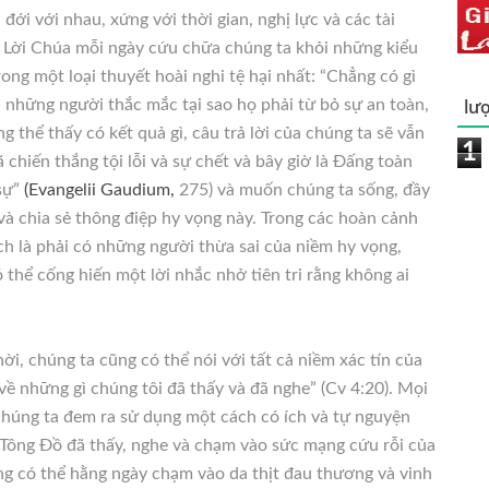
đới với nhau, xứng với thời gian, nghị lực và các tài
 Lời Chúa mỗi ngày cứu chữa chúng ta khỏi những kiểu
ong một loại thuyết hoài nghi tệ hại nhất: “Chẳng có gì
lượ
ới những người thắc mắc tại sao họ phải từ bỏ sự an toàn,
g thể thấy có kết quả gì, câu trả lời của chúng ta sẽ vẫn
1
 chiến thắng tội lỗi và sự chết và bây giờ là Đấng toàn
sự”
(Evangelii Gaudium,
275) và muốn chúng ta sống, đầy
và chia sẻ thông điệp hy vọng này. Trong các hoàn cảnh
ch là phải có những người thừa sai của niềm hy vọng,
hể cống hiến một lời nhắc nhở tiên tri rằng không ai
i, chúng ta cũng có thể nói với tất cả niềm xác tín của
ề những gì chúng tôi đã thấy và đã nghe” (Cv 4:20). Mọi
chúng ta đem ra sử dụng một cách có ích và tự nguyện
 Tông Đồ đã thấy, nghe và chạm vào sức mạng cứu rỗi của
ũng có thể hằng ngày chạm vào da thịt đau thương và vinh