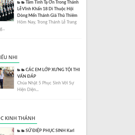
Tâm Tình Tạ Ơn Trong Thánh
Lễ Vĩnh Khấn 18 Dì Thuộc Hội
Dòng Mến Thánh Giá Thủ Thiêm
Hôm Nay, Trong Thánh Lễ Trang
...
IẾU NHI
CÁC EM LỚP XƯNG TỘI THI
VẤN ĐÁP
Chúa Nhật 5 Phục Sinh Với Sự
Hiện Diện...
C KINH THÁNH
SỨ ĐIỆP PHỤC SINH Karl