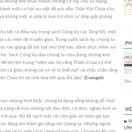
và những khó khăn thành những cơ hội cho sứ mạng.
thành một cơ hội ưu việt để xức dầu Thần Khí Chúa cho
à không một ai phải bị loại trừ khỏi sứ điệp giải phóng.
ho tất cả điều này trong sách Công Vụ các Tông Đồ, một
ủa các môn đệ truyền giáo. Trong cuốn sách ấy, chúng ta
PH
c rao giảng đã lan toả như thế nào, đánh thức niềm vui
cho. Sách Công Vụ dạy chúng ta chịu đựng những khổ
để lớn lên trong “niềm xác tín rằng Thiên Chúa có thể
í cả giữa những cái có vẻ là thất bại” và chắc chắn rằng
iên Chúa thì sẽ sinh hoa kết quả dồi dào”
(Evangelii
Sâu 
ay: những thời khắc chúng ta đang sống không dễ chút
VI
và nặng nề hơn những nỗi đau đớn, cô đơn, nghèo khổ và
trải qua. Nó đã vạch mặt cái cảm giác an toàn giả tạo
V
 cực đang âm thầm gia tăng nơi chúng ta. Những người
LIN
ng cảm nhận một cách nặng nề hơn nữa. Chúng ta đã cảm