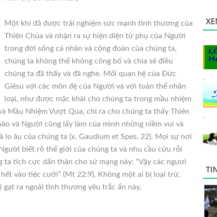
XE
Một khi đã được trải nghiệm sức mạnh tình thương của
Thiên Chúa và nhận ra sự hiện diện từ phụ của Người
.
trong đời sống cá nhân và cộng đoàn của chúng ta,
chúng ta không thể không công bố và chia sẻ điều
chúng ta đã thấy và đã nghe. Mối quan hệ của Đức
.
Giêsu với các môn đệ của
Người và với toàn thể nhân
loại, như được mặc khải cho chúng ta trong mầu nhiệm
à Mầu Nhiệm Vượt Qua, chỉ ra cho chúng ta thấy Thiên
.
ào và Người cũng lấy làm của mình những niềm vui và
 lo âu của chúng ta (x. Gaudium et Spes, 22). Mọi sự nơi
gười biết rõ thế giới của chúng ta và nhu cầu cứu rỗi
g ta tích cực dấn thân cho sứ mạng này: “Vậy các ngươi
TI
ết vào tiệc cưới” (Mt 22:9). Không một ai bị loại trừ,
ị gạt ra ngoài tình thương yêu trắc ẩn này.