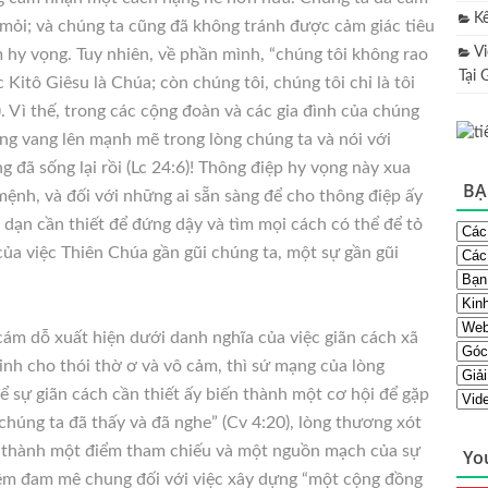
K
mỏi; và chúng ta cũng đã không tránh được cảm giác tiêu
V
 hy vọng. Tuy nhiên, về phần mình, “chúng tôi không rao
Tại 
Kitô Giêsu là Chúa; còn chúng tôi, chúng tôi chỉ là tôi
). Vì thế, trong các cộng đoàn và các gia đình của chúng
ống vang lên mạnh mẽ trong lòng chúng ta và nói với
 đã sống lại rồi (Lc 24:6)! Thông điệp hy vọng này xua
BẠ
mệnh, và đối với những ai sẵn sàng để cho thông điệp ấy
dạn cần thiết để đứng dậy và tìm mọi cách có thể để tỏ
 của việc Thiên Chúa gần gũi chúng ta, một sự gần gũi
cám dỗ xuất hiện dưới danh nghĩa của việc giãn cách xã
inh cho thói thờ ơ và vô cảm, thì sứ mạng của lòng
ể sự giãn cách cần thiết ấy biến thành một cơ hội để gặp
chúng ta đã thấy và đã nghe” (Cv 4:20), lòng thương xót
rở thành một điểm tham chiếu và một nguồn mạch của sự
Yo
iềm đam mê chung đối với việc xây dựng “một cộng đồng