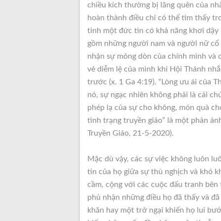
chiều kích thường bị lãng quên của nh
hoàn thành điều chỉ có thể tìm thấy tr
tỉnh một đức tin có khả năng khơi dậ
gồm những người nam và người nữ cổ v
nhận sự mỏng dòn của chính mình và c
vẻ diễm lệ của mình khi Hội Thánh nhắ
trước (x. 1 Ga 4:19). “Lòng ưu ái của 
nó, sự ngạc nhiên không phải là cái ch
phép lạ của sự cho không, món quà ch
tình trạng truyền giáo” là một phản án
Truyền Giáo, 21-5-2020).
Mặc dù vậy, các sự việc không luôn lu
tin của họ giữa sự thù nghịch và khó kh
cầm, cộng với các cuộc đấu tranh bên t
phủ nhận những điều họ đã thấy và đã 
khăn hay một trở ngại khiến họ lui bước