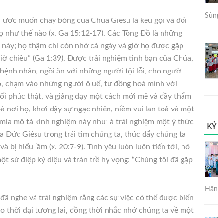
Sùng
i ước muốn cháy bỏng của Chúa Giêsu là kêu gọi và đối
họ như thế nào (x. Ga 15:12-17). Các Tông Đồ là những
u này; họ thậm chí còn nhớ cả ngày và giờ họ được gặp
iờ chiều” (Ga 1:39). Được trải nghiệm tình bạn của Chúa,
ệnh nhân, ngồi ăn với những người tội lỗi, cho người
bỏ, chạm vào những người ô uế, tự đồng hoá mình với
ối phúc thật, và giảng dạy một cách mới mẻ và đầy thẩm
à nơi họ, khơi dậy sự ngạc nhiên, niềm vui lan toả và một
êmia mô tả kinh nghiệm này như là trải nghiệm một ý thức
KỶ
a Đức Giêsu trong trái tim chúng ta, thúc đẩy chúng ta
 bị hiểu lầm (x. 20:7-9). Tình yêu luôn luôn tiến tới, nó
t sứ điệp kỳ diệu và tràn trề hy vọng: “Chúng tôi đã gặp
Hân 
đã nghe và trải nghiệm rằng các sự việc có thể được biến
o thời đại tương lai, đồng thời nhắc nhớ chúng ta về một