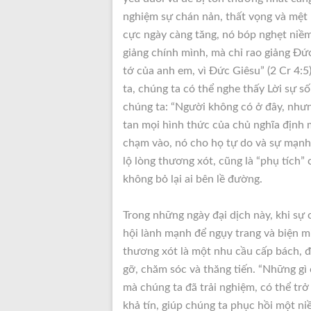
nghiệm sự chán nản, thất vọng và mệt 
cực ngày càng tăng, nó bóp nghẹt niềm
giảng chính mình, mà chỉ rao giảng Đức 
tớ của anh em, vì Đức Giêsu” (2 Cr 4:5
ta, chúng ta có thể nghe thấy Lời sự s
chúng ta: “Người không có ở đây, nhưng
tan mọi hình thức của chủ nghĩa định 
chạm vào, nó cho họ tự do và sự mạnh 
lộ lòng thương xót, cũng là “phụ tích”
không bỏ lại ai bên lề đường.
Trong những ngày đại dịch này, khi sự 
hội lành mạnh để ngụy trang và biện m
thương xót là một nhu cầu cấp bách, đ
gỡ, chăm sóc và thăng tiến. “Những gì 
mà chúng ta đã trải nghiệm, có thể t
khả tín, giúp chúng ta phục hồi một n