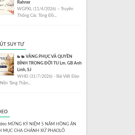
Rahner
WGPXL (11/4/2026) – Truyền
Thống Các Tông Đồ...
ÚT SUY TƯ
VÂNG PHỤC VÀ QUYỀN
BÍNH TRONG ĐỜI TU Lm. GB Anh
Linh, SJ
WHĐ (31/7/2026) - Bài Viết Đào
Nền Tảng Thần...
DEO
ideo MỪNG KỶ NIỆM 5 NĂM HỒNG ÂN
H MỤC CHA CHÁNH XỨ PHAOLÔ