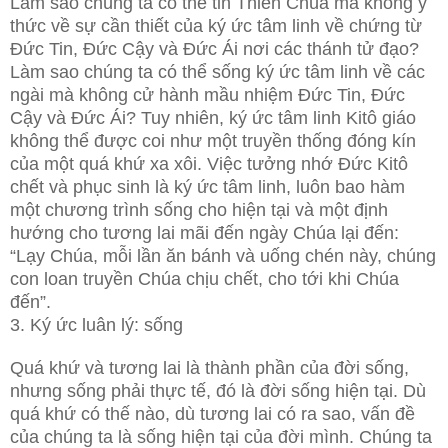
Làm sao chúng ta có thể tin Thiên Chúa mà không ý
thức về sự cần thiết của ký ức tâm linh về chứng từ
Đức Tin, Đức Cậy và Đức Ái nơi các thánh tử đạo?
Làm sao chúng ta có thể sống ký ức tâm linh về các
ngài mà không cử hành mầu nhiệm Đức Tin, Đức
Cậy và Đức Ái? Tuy nhiên, ký ức tâm linh Kitô giáo
không thể được coi như một truyền thống đóng kín
của một quá khứ xa xôi. Việc tưởng nhớ Đức Kitô
chết và phục sinh là ký ức tâm linh, luôn bao hàm
một chương trình sống cho hiện tại và một định
hướng cho tương lai mãi đến ngày Chúa lại đến:
“Lạy Chúa, mỗi lần ăn bánh và uống chén này, chúng
con loan truyền Chúa chịu chết, cho tới khi Chúa
đến”.
3. Ký ức luân lý: sống
Quá khứ và tương lai là thành phần của đời sống,
nhưng sống phải thực tế, đó là đời sống hiện tại. Dù
quá khứ có thế nào, dù tương lai có ra sao, vấn đề
của chúng ta là sống hiện tại của đời mình. Chúng ta