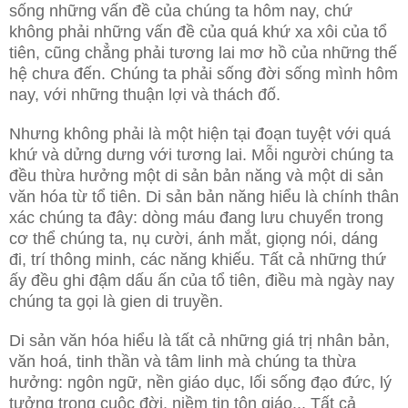
sống những vấn đề của chúng ta hôm nay, chứ
không phải những vấn đề của quá khứ xa xôi của tổ
tiên, cũng chẳng phải tương lai mơ hồ của những thế
hệ chưa đến. Chúng ta phải sống đời sống mình hôm
nay, với những thuận lợi và thách đố.
Nhưng không phải là một hiện tại đoạn tuyệt với quá
khứ và dửng dưng với tương lai. Mỗi người chúng ta
đều thừa hưởng một di sản bản năng và một di sản
văn hóa từ tổ tiên. Di sản bản năng hiểu là chính thân
xác chúng ta đây: dòng máu đang lưu chuyển trong
cơ thể chúng ta, nụ cười, ánh mắt, giọng nói, dáng
đi, trí thông minh, các năng khiếu. Tất cả những thứ
ấy đều ghi đậm dấu ấn của tổ tiên, điều mà ngày nay
chúng ta gọi là gien di truyền.
Di sản văn hóa hiểu là tất cả những giá trị nhân bản,
văn hoá, tinh thần và tâm linh mà chúng ta thừa
hưởng: ngôn ngữ, nền giáo dục, lối sống đạo đức, lý
tưởng trong cuộc đời, niềm tin tôn giáo... Tất cả