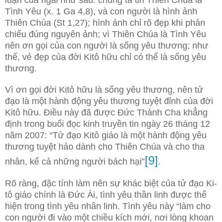
luận của ngài như sau: chúng ta tin Thiên Chúa là
Tình Yêu (x. 1 Ga 4,8), và con người là hình ảnh
Thiên Chúa (St 1,27); hình ảnh chỉ rõ đẹp khi phản
chiếu đúng nguyên ảnh; vì Thiên Chúa là Tình Yêu
nên ơn gọi của con người là sống yêu thương; như
thế, vẻ đẹp của đời Kitô hữu chỉ có thể là sống yêu
thương.
Vì ơn gọi đời Kitô hữu là sống yêu thương, nên tử
đạo là một hành động yêu thương tuyệt đỉnh của đời
Kitô hữu. Điều này đã được Đức Thánh Cha khẳng
định trong buổi đọc kinh truyền tin ngày 26 tháng 12
năm 2007: “Tử đạo Kitô giáo là một hành động yêu
thương tuyệt hảo dành cho Thiên Chúa và cho tha
[9]
nhân, kể cả những người bách hại”
.
Rõ ràng, đặc tính làm nên sự khác biệt của tử đạo Ki-
tô giáo chính là Đức Ái, tình yêu thần linh được thể
hiện trong tình yêu nhân linh. Tình yêu này “làm cho
con người đi vào một chiều kích mới, nơi lòng khoan