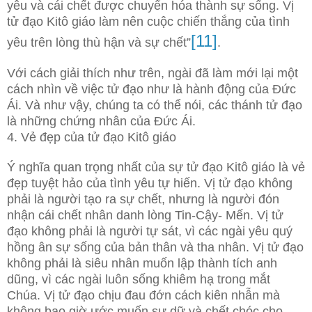
yêu và cái chết được chuyển hóa thành sự sống. Vị
tử đạo Kitô giáo làm nên cuộc chiến thắng của tình
[11]
yêu trên lòng thù hận và sự chết”
.
Với cách giải thích như trên, ngài đã làm mới lại một
cách nhìn về việc tử đạo như là hành động của Đức
Ái. Và như vậy, chúng ta có thể nói, các thánh tử đạo
là những chứng nhân của Đức Ái.
4. Vẻ đẹp của tử đạo Kitô giáo
Ý nghĩa quan trọng nhất của sự tử đạo Kitô giáo là vẻ
đẹp tuyệt hảo của tình yêu tự hiến. Vị tử đạo không
phải là người tạo ra sự chết, nhưng là người đón
nhận cái chết nhân danh lòng Tin-Cậy- Mến. Vị tử
đạo không phải là người tự sát, vì các ngài yêu quý
hồng ân sự sống của bản thân và tha nhân. Vị tử đạo
không phải là siêu nhân muốn lập thành tích anh
dũng, vì các ngài luôn sống khiêm hạ trong mắt
Chúa. Vị tử đạo chịu đau đớn cách kiên nhẫn mà
không bao giờ ước muốn sự dữ và chết chóc cho