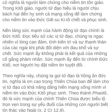
có nghĩa là người làm chứng cho niềm tin tôn giáo.
Trong Kitô giáo, người tử đạo hiểu là người chịu
bách hại đến hy sinh cả mạng sống để làm chứng
cho niềm tin vào Đức Giê-su Ki-tô chết và phục sinh.
Nền tảng sức mạnh của hành động tử đạo chính là
Đức Kitô. Đọc tiểu sử các vị tử đạo, chúng ta ngạc
nhiên vì lòng can đảm, tính kiên trì và sự thanh thản
của các ngài khi phải đối diện với đau khổ và sự
chết. Sức mạnh ấy không phải là kết quả của những
cố gắng phàm nhân. Sức mạnh ấy đến từ chính Đức
Kitô, nơi Người họ đặt niềm tin tuyệt đối.
Theo nghĩa này, chúng ta gọi tử đạo là hồng ân đức
tin, nghĩa là ơn cao trọng Thiên Chúa ban để làm cho
vị tử đạo có khả năng dâng hiến mạng sống mình vì
niềm tin vào Đức Kitô phục sinh. Theo thánh Phaolô,
đó là sức mạnh của chính Thiên Chúa được biểu lộ
trọn vẹn trong sự yếu đuối của những con người biết
tín thác vào Ngài (x. 2 Cr 12,9).