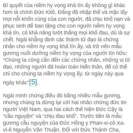
Bí quyết của niềm hy vọng khả tín ấy không gì khác
hơn là chính Đức Kitô, Đấng đã nhập thể và mặc lấy
mọi nỗi khốn cùng của con người, đã chịu khổ nạn và
phục sinh để ban tặng cho con người niềm hy vọng
khả tín, có khả năng lướt thắng mọi khổ đau, dù là sự
chết. Ngài khẳng định các thánh tử đạo là chứng
nhân cho niềm hy vọng khả tín ấy, và trở nên mẫu
gương nuôi dưỡng niềm hy vọng của người tín hữu:
“Chúng ta cũng cần đến các chứng nhân, những vị tử
đạo, những người đã hoàn toàn hiến thân, để có thể
chỉ cho chúng ta niềm hy vọng ấy, từ ngày này qua
[5]
ngày khác”
.
Ngài minh chứng điều đó bằng nhiều mẫu gương,
nhưng chúng ta dừng lại với hai nhân chứng đức tin
người Việt Nam, qua hai cách thể hiện Đức Cậy là
“cầu nguyện” và “chịu đau khổ”. Trước tiên là mẫu
gương cầu nguyện của Đức Hồng y Phan-xi-cô Xa-
vi-ê Nguyễn Văn Thuận. Đối với Đức Thánh Cha,