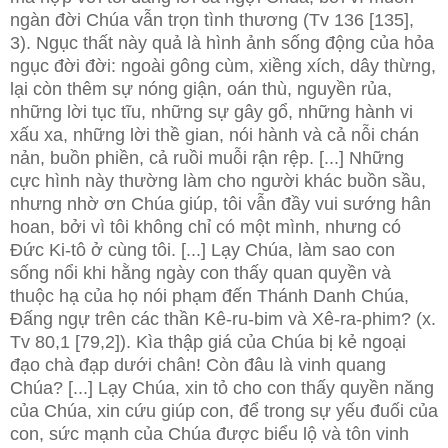
ngàn đời Chúa vẫn trọn tình thương (Tv 136 [135],
3). Ngục thất này quả là hình ảnh sống động của hỏa
ngục đời đời: ngoài gông cùm, xiềng xích, dây thừng,
lại còn thêm sự nóng giận, oán thù, nguyền rủa,
những lời tục tĩu, những sự gây gổ, những hành vi
xấu xa, những lời thề gian, nói hành và cả nỗi chán
nản, buồn phiền, cả ruồi muỗi rận rệp. [...] Những
cực hình này thường làm cho người khác buồn sầu,
nhưng nhờ ơn Chúa giúp, tôi vẫn đầy vui sướng hân
hoan, bởi vì tôi không chỉ có một mình, nhưng có
Đức Ki-tô ở cùng tôi. [...] Lạy Chúa, làm sao con
sống nổi khi hằng ngày con thấy quan quyền và
thuộc hạ của họ nói phạm đến Thánh Danh Chúa,
Đấng ngự trên các thần Kê-ru-bim và Xê-ra-phim? (x.
Tv 80,1 [79,2]). Kìa thập giá của Chúa bị kẻ ngoại
đạo chà đạp dưới chân! Còn đâu là vinh quang
Chúa? [...] Lạy Chúa, xin tỏ cho con thấy quyền năng
của Chúa, xin cứu giúp con, để trong sự yếu đuối của
con, sức mạnh của Chúa được biểu lộ và tôn vinh