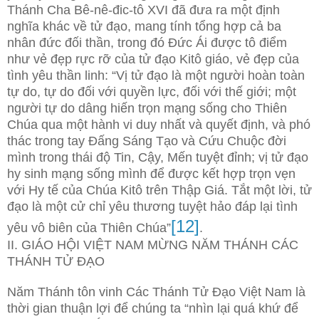
Thánh Cha Bê-nê-đic-tô XVI đã đưa ra một định
nghĩa khác về tử đạo, mang tính tổng hợp cả ba
nhân đức đối thần, trong đó Đức Ái được tô điểm
như vẻ đẹp rực rỡ của tử đạo Kitô giáo, vẻ đẹp của
tình yêu thần linh: “Vị tử đạo là một người hoàn toàn
tự do, tự do đối với quyền lực, đối với thế giới; một
người tự do dâng hiến trọn mạng sống cho Thiên
Chúa qua một hành vi duy nhất và quyết định, và phó
thác trong tay Đấng Sáng Tạo và Cứu Chuộc đời
mình trong thái độ Tin, Cậy, Mến tuyệt đỉnh; vị tử đạo
hy sinh mạng sống mình để được kết hợp trọn vẹn
với Hy tế của Chúa Kitô trên Thập Giá. Tắt một lời, tử
đạo là một cử chỉ yêu thương tuyệt hảo đáp lại tình
[12]
yêu vô biên của Thiên Chúa”
.
II. GIÁO HỘI VIỆT NAM MỪNG NĂM THÁNH CÁC
THÁNH TỬ ĐẠO
Năm Thánh tôn vinh Các Thánh Tử Đạo Việt Nam là
thời gian thuận lợi để chúng ta “nhìn lại quá khứ để