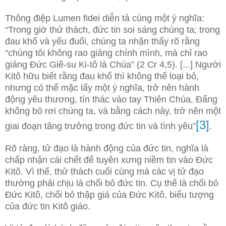
Thông điệp Lumen fidei diễn tả cùng một ý nghĩa:
“Trong giờ thử thách, đức tin soi sáng chúng ta; trong
đau khổ và yếu đuối, chúng ta nhận thấy rõ rằng
“chúng tôi không rao giảng chính mình, mà chỉ rao
giảng Đức Giê-su Ki-tô là Chúa” (2 Cr 4,5). [...] Người
Kitô hữu biết rằng đau khổ thì không thể loại bỏ,
nhưng có thể mặc lấy một ý nghĩa, trở nên hành
động yêu thương, tín thác vào tay Thiên Chúa, Đấng
không bỏ rơi chúng ta, và bằng cách này, trở nên một
[3]
giai đoạn tăng trưởng trong đức tin và tình yêu”
.
Rõ ràng, tử đạo là hành động của đức tin, nghĩa là
chấp nhận cái chết để tuyên xưng niềm tin vào Đức
Kitô. Vì thế, thử thách cuối cùng mà các vị tử đạo
thường phải chịu là chối bỏ đức tin. Cụ thể là chối bỏ
Đức Kitô, chối bỏ thập giá của Đức Kitô, biểu tượng
của đức tin Kitô giáo.