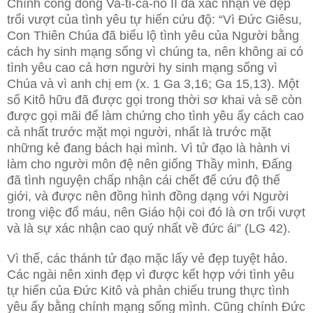
Chính công đồng Va-ti-ca-nô II đã xác nhận vẻ đẹp
trổi vượt của tình yêu tự hiến cứu độ: “Vì Đức Giêsu,
Con Thiên Chúa đã biểu lộ tình yêu của Người bằng
cách hy sinh mạng sống vì chúng ta, nên không ai có
tình yêu cao cả hơn người hy sinh mạng sống vì
Chúa và vì anh chị em (x. 1 Ga 3,16; Ga 15,13). Một
số Kitô hữu đã được gọi trong thời sơ khai và sẽ còn
được gọi mãi để làm chứng cho tình yêu ấy cách cao
cả nhất trước mặt mọi người, nhất là trước mặt
những kẻ đang bách hại mình. Vì tử đạo là hành vi
làm cho người môn đệ nên giống Thầy mình, Đấng
đã tình nguyện chấp nhận cái chết để cứu độ thế
giới, và được nên đồng hình đồng dạng với Người
trong việc đổ máu, nên Giáo hội coi đó là ơn trổi vượt
và là sự xác nhận cao quý nhất về đức ái” (LG 42).
Vì thế, các thánh tử đạo mặc lấy vẻ đẹp tuyệt hảo.
Các ngài nên xinh đẹp vì được kết hợp với tình yêu
tự hiến của Đức Kitô và phản chiếu trung thực tình
yêu ấy bằng chính mạng sống mình. Cũng chính Đức