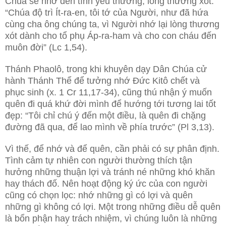
Chúa sẽ nhớ đến tình yêu thương, lòng thương xót:
“Chúa độ trì Ít-ra-en, tôi tớ của Người, như đã hứa
cùng cha ông chúng ta, vì Người nhớ lại lòng thương
xót dành cho tổ phụ Áp-ra-ham và cho con cháu đến
muôn đời” (Lc 1,54).
Thánh Phaolô, trong khi khuyên dạy Dân Chúa cử
hành Thánh Thể để tưởng nhớ Đức Kitô chết và
phục sinh (x. 1 Cr 11,17-34), cũng thú nhận ý muốn
quên đi quá khứ đời mình để hướng tới tương lai tốt
đẹp: “Tôi chỉ chú ý đến một điều, là quên đi chặng
đường đã qua, để lao mình về phía trước” (Pl 3,13).
Vì thế, để nhớ và để quên, cần phải có sự phân định.
Tình cảm tự nhiên con người thường thích tận
hưởng những thuận lợi và tránh né những khó khăn
hay thách đố. Nên hoạt động ký ức của con người
cũng có chọn lọc: nhớ những gì có lợi và quên
những gì không có lợi. Một trong những điều dễ quên
là bổn phận hay trách nhiệm, vì chúng luôn là những