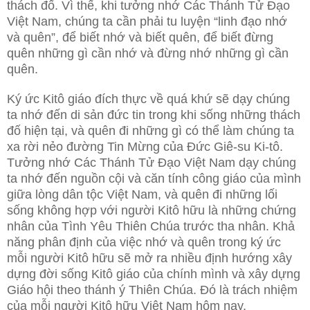
thách đố. Vì thế, khi tưởng nhớ Các Thánh Tử Đạo
Việt Nam, chúng ta cần phải tu luyện “linh đạo nhớ
và quên”, để biết nhớ và biết quên, để biết đừng
quên những gì cần nhớ và đừng nhớ những gì cần
quên.
Ký ức Kitô giáo đích thực về quá khứ sẽ dạy chúng
ta nhớ đến di sản đức tin trong khi sống những thách
đố hiện tại, và quên đi những gì có thể làm chúng ta
xa rời nẻo đường Tin Mừng của Đức Giê-su Ki-tô.
Tưởng nhớ Các Thánh Tử Đạo Việt Nam dạy chúng
ta nhớ đến nguồn cội và căn tính công giáo của mình
giữa lòng dân tộc Việt Nam, và quên đi những lối
sống không hợp với người Kitô hữu là những chứng
nhân của Tình Yêu Thiên Chúa trước tha nhân. Khả
năng phân định của việc nhớ và quên trong ký ức
mỗi người Kitô hữu sẽ mở ra nhiều định hướng xây
dựng đời sống Kitô giáo của chính mình và xây dựng
Giáo hội theo thánh ý Thiên Chúa. Đó là trách nhiệm
của mỗi người Kitô hữu Việt Nam hôm nay.