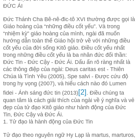
ĐỨC ÁI
Đức Thánh Cha Bê-nê-đic-tô XVI thường được gọi là
Giáo hoàng của “những điều cốt yếu”. Và trong
“nhiệm kỳ” giáo hoàng của mình, ngài đã muốn
hướng dẫn toàn thể Giáo hội trở về với những điều
cốt yếu của đời sống Kitô giáo. Điều cốt yếu nhất
trong những điều cốt yếu là ba nhân đức đối thần:
Đức Tin - Đức Cậy - Đức Ái. Dấu ấn rõ ràng nhất là
các thông điệp của ngài: Deus caritas est - Thiên
Chúa là Tình Yêu (2005), Spe salvi - Được cứu độ
trong hy vọng (2007), và hiểu cách nào đó Lumen
[2]
fidei - Ánh sáng đức tin (2013)
. Điều chúng ta
quan tâm là cách giải thích của ngài về ý nghĩa và vẻ
đẹp của tử đạo Kitô giáo như hành động của Đức
Tin, Đức Cậy và Đức Ái.
1. Tử đạo là hành động của Đức Tin
Tử đạo theo nguyên ngữ Hy Lạp là martus, marturos,