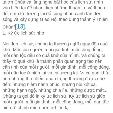
tạ ơn Chúa và lắng nghe bài học của lịch sử, nhìn
vào hiện tại để nhận diện những thuận lợi và thách
đố, nhìn tới tương lai để cùng nhau canh tân đời
sống và xây dựng Giáo Hội theo đúng thánh ý Thiên
[13]
Chúa”
.
1. Ký ức lịch sử: nhớ
Nói đến lịch sử, chúng ta thường nghĩ ngay đến quá
khứ. Mỗi con người, mỗi gia đình, mỗi cộng đồng,
mỗi dân tộc đều có quá khứ của mình. Và chúng ta
thấy rõ quá khứ là thành phần quan trọng tạo nên
căn tính của mỗi người, mỗi gia đình, mỗi cộng đồng,
mỗi dân tộc ở hiện tại và cả tương lai. Vì có quá khứ,
nên những thời điểm quan trọng thường được nhớ
đến: những niềm hạnh phúc, những nỗi xót xa,
những hạnh ngộ, những chia lìa, những được mất...
Chúng ta gọi đó là ký ức lịch sử. Ký ức lịch sử giúp
mỗi người, mỗi gia đình, mỗi cộng đồng, mỗi dân tộc
hiểu rõ chính mình hơn ở hiện tại.