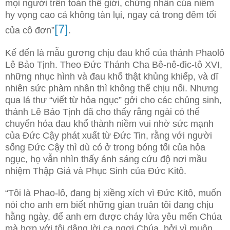
mọi người trên toàn thế giới, chứng nhân của niềm
hy vọng cao cả không tàn lụi, ngay cả trong đêm tối
[7]
của cô đơn”
.
Kế đến là mẫu gương chịu đau khổ của thánh Phaolô
Lê Bảo Tịnh. Theo Đức Thánh Cha Bê-nê-đic-tô XVI,
những nhục hình và đau khổ thật khủng khiếp, và dĩ
nhiên sức phàm nhân thì không thể chịu nổi. Nhưng
qua lá thư “viết từ hỏa ngục” gởi cho các chủng sinh,
thánh Lê Bảo Tịnh đã cho thấy rằng ngài có thể
chuyển hóa đau khổ thành niềm vui nhờ sức mạnh
của Đức Cậy phát xuất từ Đức Tin, rằng với người
sống Đức Cậy thì dù có ở trong bóng tối của hỏa
ngục, họ vẫn nhìn thấy ánh sáng cứu độ nơi mầu
nhiệm Thập Giá và Phục Sinh của Đức Kitô.
“Tôi là Phao-lô, đang bị xiềng xích vì Đức Kitô, muốn
nói cho anh em biết những gian truân tôi đang chịu
hằng ngày, để anh em được cháy lửa yêu mến Chúa
mà hợp với tôi dâng lời ca ngợi Chúa, bởi vì muôn