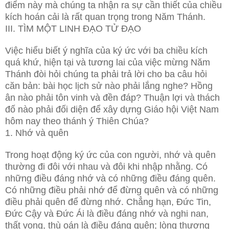
điểm này mà chúng ta nhận ra sự cần thiết của chiều
kích hoán cải là rất quan trọng trong Năm Thánh.
III. TÌM MỘT LINH ĐẠO TỬ ĐẠO
Việc hiểu biết ý nghĩa của ký ức với ba chiều kích
quá khứ, hiện tại và tương lai của việc mừng Năm
Thánh đòi hỏi chúng ta phải trả lời cho ba câu hỏi
căn bản: bài học lịch sử nào phải lắng nghe? Hồng
ân nào phải tôn vinh và đền đáp? Thuận lợi và thách
đố nào phải đối diện để xây dựng Giáo hội Việt Nam
hôm nay theo thánh ý Thiên Chúa?
1. Nhớ và quên
Trong hoạt động ký ức của con người, nhớ và quên
thường đi đôi với nhau và đôi khi nhập nhằng. Có
những điều đáng nhớ và có những điều đáng quên.
Có những điều phải nhớ để đừng quên và có những
điều phải quên để đừng nhớ. Chẳng hạn, Đức Tin,
Đức Cậy và Đức Ái là điều đáng nhớ và nghi nan,
thất vọng, thù oán là điều đáng quên; lòng thương