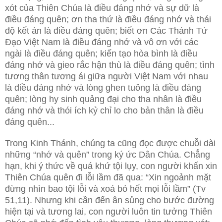
xót của Thiên Chúa là điều đáng nhớ và sự dữ là
điều đáng quên; ơn tha thứ là điều đáng nhớ và thái
độ kết án là điều đáng quên; biết ơn Các Thánh Tử
Đạo Việt Nam là điều đáng nhớ và vô ơn với các
ngài là điều đáng quên; kiến tạo hòa bình là điều
đáng nhớ và gieo rắc hận thù là điều đáng quên; tình
tương thân tương ái giữa người Việt Nam với nhau
là điều đáng nhớ và lòng ghen tuông là điều đáng
quên; lòng hy sinh quảng đại cho tha nhân là điều
đáng nhớ và thói ích kỷ chỉ lo cho bản thân là điều
đáng quên...
Trong Kinh Thánh, chúng ta cũng đọc được chuỗi dài
những “nhớ và quên” trong ký ức Dân Chúa. Chẳng
hạn, khi ý thức về quá khứ tội lụy, con người khấn xin
Thiên Chúa quên đi lỗi lầm đã qua: “Xin ngoảnh mặt
đừng nhìn bao tội lỗi và xoá bỏ hết mọi lỗi lầm” (Tv
51,11). Nhưng khi cần đến ân sủng cho bước đường
hiện tại và tương lai, con người luôn tin tưởng Thiên