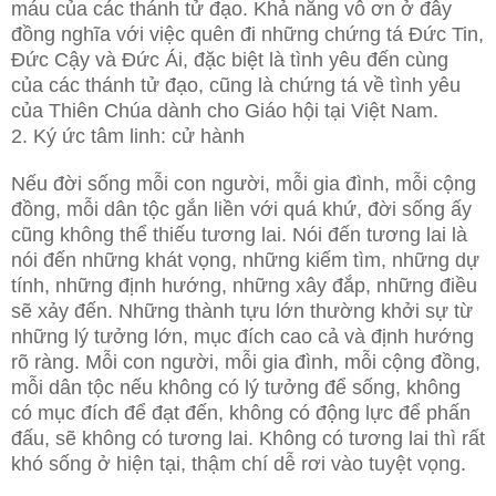
máu của các thánh tử đạo. Khả năng vô ơn ở đây
đồng nghĩa với việc quên đi những chứng tá Đức Tin,
Đức Cậy và Đức Ái, đặc biệt là tình yêu đến cùng
của các thánh tử đạo, cũng là chứng tá về tình yêu
của Thiên Chúa dành cho Giáo hội tại Việt Nam.
2. Ký ức tâm linh: cử hành
Nếu đời sống mỗi con người, mỗi gia đình, mỗi cộng
đồng, mỗi dân tộc gắn liền với quá khứ, đời sống ấy
cũng không thể thiếu tương lai. Nói đến tương lai là
nói đến những khát vọng, những kiếm tìm, những dự
tính, những định hướng, những xây đắp, những điều
sẽ xảy đến. Những thành tựu lớn thường khởi sự từ
những lý tưởng lớn, mục đích cao cả và định hướng
rõ ràng. Mỗi con người, mỗi gia đình, mỗi cộng đồng,
mỗi dân tộc nếu không có lý tưởng để sống, không
có mục đích để đạt đến, không có động lực để phấn
đấu, sẽ không có tương lai. Không có tương lai thì rất
khó sống ở hiện tại, thậm chí dễ rơi vào tuyệt vọng.