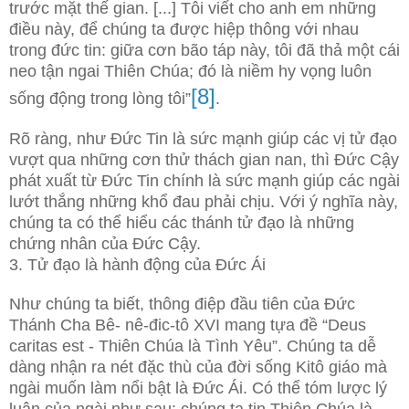
trước mặt thế gian. [...] Tôi viết cho anh em những
điều này, để chúng ta được hiệp thông với nhau
trong đức tin: giữa cơn bão táp này, tôi đã thả một cái
neo tận ngai Thiên Chúa; đó là niềm hy vọng luôn
[8]
sống động trong lòng tôi”
.
Rõ ràng, như Đức Tin là sức mạnh giúp các vị tử đạo
vượt qua những cơn thử thách gian nan, thì Đức Cậy
phát xuất từ Đức Tin chính là sức mạnh giúp các ngài
lướt thắng những khổ đau phải chịu. Với ý nghĩa này,
chúng ta có thể hiểu các thánh tử đạo là những
chứng nhân của Đức Cậy.
3. Tử đạo là hành động của Đức Ái
Như chúng ta biết, thông điệp đầu tiên của Đức
Thánh Cha Bê- nê-đic-tô XVI mang tựa đề “Deus
caritas est - Thiên Chúa là Tình Yêu”. Chúng ta dễ
dàng nhận ra nét đặc thù của đời sống Kitô giáo mà
ngài muốn làm nổi bật là Đức Ái. Có thể tóm lược lý