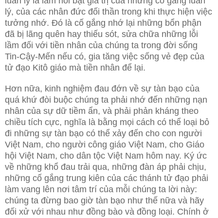
luân lý là làm nổi bật giá trị của những cố gắng luân
lý, của các nhân đức đối thần trong khi thực hiện việc
tưởng nhớ. Đó là cố gắng nhớ lại những bổn phận
đã bị lãng quên hay thiếu sót, sửa chữa những lỗi
lầm đối với tiền nhân của chúng ta trong đời sống
Tin-Cậy-Mến nếu có, gia tăng việc sống vẻ đẹp của
tử đạo Kitô giáo mà tiền nhân để lại.
Hơn nữa, kinh nghiệm đau đớn về sự tàn bạo của
quá khứ đòi buộc chúng ta phải nhớ đến những nạn
nhân của sự dữ tiềm ẩn, và phải phản kháng theo
chiều tích cực, nghĩa là bằng mọi cách có thể loại bỏ
đi những sự tàn bạo có thể xảy đến cho con người
Việt Nam, cho người công giáo Việt Nam, cho Giáo
hội Việt Nam, cho dân tộc Việt Nam hôm nay. Ký ức
về những khổ đau trải qua, những đàn áp phải chịu,
những cố gắng trung kiên của các thánh tử đạo phải
làm vang lên nơi tâm trí của mỗi chúng ta lời này:
chúng ta đừng bao giờ tàn bạo như thế nữa và hãy
đối xử với nhau như đồng bào và đồng loại. Chính ở