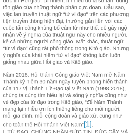
đức tin Hồi giáo. Dĩ nhiên, ít nhiều đó là sự lạm dụng
tôn giáo của những thành phần cực đoan. Dẫu sao,
việc lan truyền thuật ngữ “tử vì đạo” trên các phương
tiện truyền thông hiện đại, thường gắn liền với các
cuộc tấn công khủng bố cảm tử như thế, dễ gây ngộ
nhận về ý nghĩa của thuật ngữ này cho nhiều người,
kể cả những người công giáo. Mặt khác, thuật ngữ
“tử vì đạo” cũng rất phổ thông trong Kitô giáo. Nhưng
ý nghĩa của khái niệm “tử vì đạo” không luôn luôn
giống nhau giữa Hồi giáo và Kitô giáo.
Năm 2018, Hội thánh Công giáo Việt Nam mở Năm
Thánh kỷ niệm 30 năm ngày tuyên phong hiển thánh
của 117 vị Thánh Tử Đạo tại Việt Nam (1998-2018),
chúng ta cùng tìm hiểu lại và sống ý nghĩa cũng như
vẻ đẹp của tử đạo trong Kitô giáo, “để Năm Thánh
mang lại nhiều ơn ích thiêng liêng cho mỗi người,
mỗi gia đình, mỗi cộng đoàn và giáo xứ, cũng như
[1]
cho toàn thể Hội Thánh Việt Nam”
.
I. TỬ ĐẠO, CHỨNG NHÂN ĐỨC TIN, ĐỨC CẬY VÀ