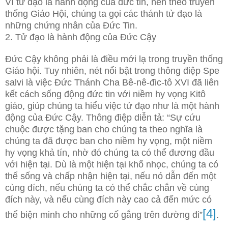
Vì tử đạo là hành động của đức tin, nên theo truyền
thống Giáo Hội, chúng ta gọi các thánh tử đạo là
những chứng nhân của Đức Tin.
2. Tử đạo là hành động của Đức Cậy
Đức Cậy không phải là điều mới lạ trong truyền thống
Giáo hội. Tuy nhiên, nét nổi bật trong thông điệp Spe
salvi là việc Đức Thánh Cha Bê-nê-đic-tô XVI đã liên
kết cách sống động đức tin với niềm hy vọng Kitô
giáo, giúp chúng ta hiểu việc tử đạo như là một hành
động của Đức Cậy. Thông điệp diễn tả: “Sự cứu
chuộc được tặng ban cho chúng ta theo nghĩa là
chúng ta đã được ban cho niềm hy vọng, một niềm
hy vọng khả tín, nhờ đó chúng ta có thể đương đầu
với hiện tại. Dù là một hiện tại khổ nhọc, chúng ta có
thể sống và chấp nhận hiện tại, nếu nó dẫn đến một
cùng đích, nếu chúng ta có thể chắc chắn về cùng
đích này, và nếu cùng đích này cao cả đến mức có
[4]
thể biện minh cho những cố gắng trên đường đi”
.