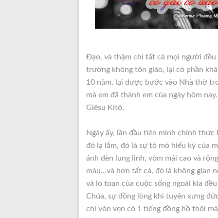
Đạo, và thậm chí tất cả mọi người đề
trường không tôn giáo, lại có phần kh
10 năm, lại được bước vào Nhà thờ tr
mà em đã thành em của ngày hôm nay… 
Giêsu Kitô.
Ngày ấy, lần đầu tiên mình chính thức
đó lạ lắm, đó là sự tò mò hiếu kỳ của
ánh đèn lung linh, vòm mái cao và rộn
màu…và hơn tất cả, đó là không gian 
vả lo toan của cuộc sống ngoài kia đều 
Chúa, sự đồng lòng khi tuyên xưng đức
chỉ vỏn vẹn có 1 tiếng đồng hồ thôi 