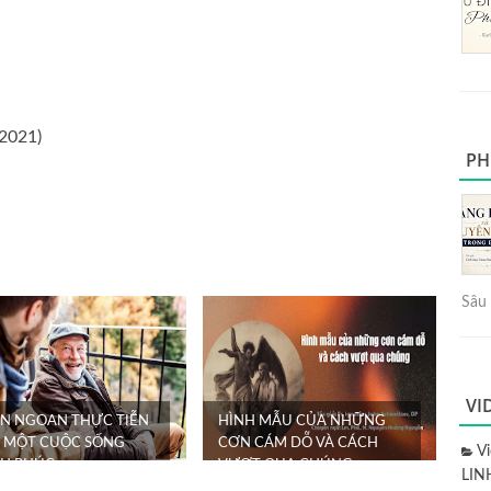
.2021)
PH
Sâu 
VI
N NGOAN THỰC TIỄN
HÌNH MẪU CỦA NHỮNG
 MỘT CUỘC SỐNG
CƠN CÁM DỖ VÀ CÁCH
V
H PHÚC
VƯỢT QUA CHÚNG
LIN