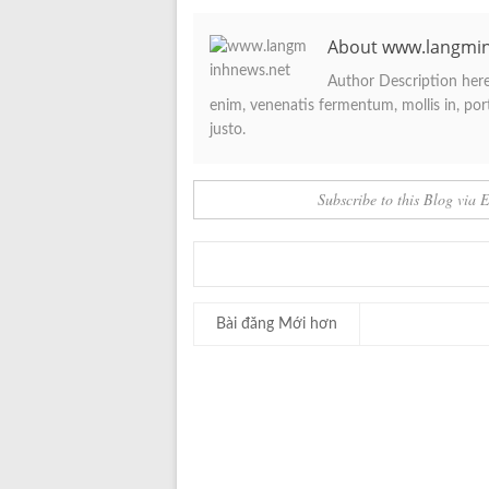
About www.langmi
Author Description here.
enim, venenatis fermentum, mollis in, porta
justo.
Subscribe to this Blog via 
Bài đăng Mới hơn