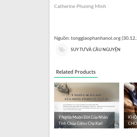
Catherine Phương Minh
Nguồn: tonggiaophanhanoi.org (30.12
SUY TƯ VÀ CẦU NGUYỆN
Related Products
Ý Nghĩa Muôn Đời Của Nhân
KHÔ
Tính Chúa Giêsu Cha Karl
CHO
Rahner
HẠN