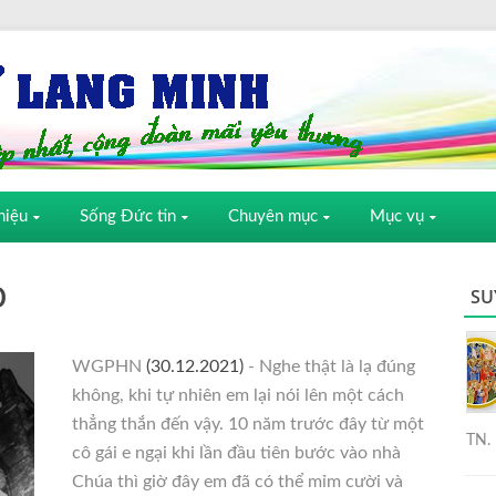
hiệu
Sống Đức tin
Chuyên mục
Mục vụ
O
SU
WGPHN
(30.12.2021)
- Nghe thật là lạ đúng
không, khi tự nhiên em lại nói lên một cách
thẳng thắn đến vậy. 10 năm trước đây từ một
TN. 
cô gái e ngại khi lần đầu tiên bước vào nhà
Chúa thì giờ đây em đã có thể mỉm cười và