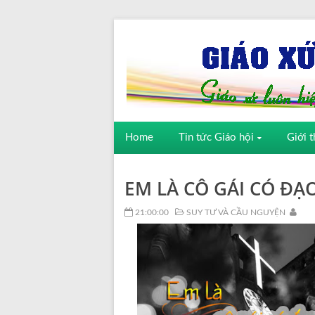
Home
Tin tức Giáo hội
Giới t
EM LÀ CÔ GÁI CÓ ĐẠ
21:00:00
SUY TƯ VÀ CẦU NGUYỆN