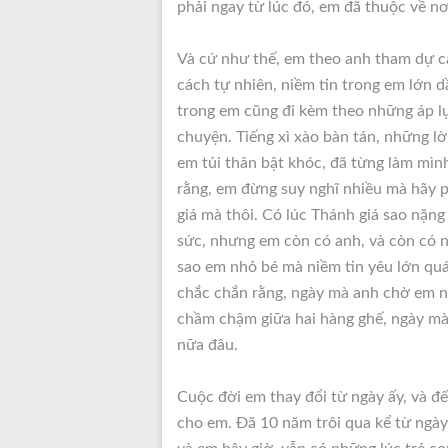
phải ngay từ lúc đó, em đã thuộc về nơ
Và cứ như thế, em theo anh tham dự c
cách tự nhiên, niềm tin trong em lớn 
trong em cũng đi kèm theo những áp lự
chuyện. Tiếng xì xào bàn tán, những lời
em tủi thân bật khóc, đã từng làm mìn
rằng, em đừng suy nghĩ nhiều mà hãy 
giá mà thôi. Có lúc Thánh giá sao nặn
sức, nhưng em còn có anh, và còn có ni
sao em nhỏ bé mà niềm tin yêu lớn qu
chắc chắn rằng, ngày mà anh chờ em n
chầm chậm giữa hai hàng ghế, ngày mà
nữa đâu.
Cuộc đời em thay đổi từ ngày ấy, và đ
cho em. Đã 10 năm trôi qua kể từ ngày