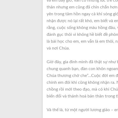
và em bây giờ, vẫn có những lúc trẻ co
thân nhưng em cũng đã chín chắn hơn 
yên trong tâm hồn ngay cả khi sóng gi
nhận được nó lại rất khó, em biết và 
rằng, cuộc sống không màu hồng đâu, v
đánh gục thôi vì không hề biết đề phòn
là bài học cho em, em vẫn là em thôi, 
và nơi Chúa.
Giờ đây, gia đình mình đã thật sự như 
chung quanh bạn, đàn con khôn ngoan 
Chúa thương chở che”…Cuộc đời em đã 
chính em đôi khi cũng không nhận ra. 
chồng rồi mới theo đạo, mà có khi Ch
biến đổi và thánh hoá bản thân trong 
Và thế là, từ một người lương giáo – e