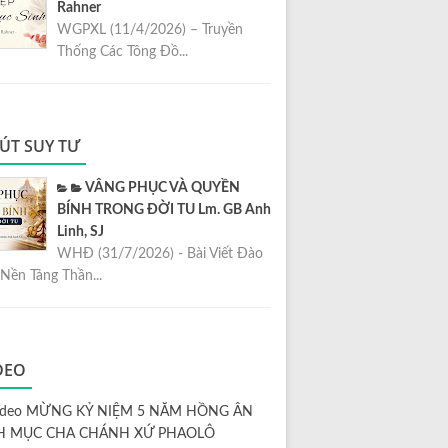
Rahner
WGPXL (11/4/2026) – Truyền
Thống Các Tông Đồ...
ÚT SUY TƯ
VÂNG PHỤC VÀ QUYỀN
BÍNH TRONG ĐỜI TU Lm. GB Anh
Linh, SJ
WHĐ (31/7/2026) - Bài Viết Đào
Nền Tảng Thần...
DEO
ideo MỪNG KỶ NIỆM 5 NĂM HỒNG ÂN
H MỤC CHA CHÁNH XỨ PHAOLÔ