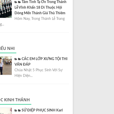
Tâm Tình Tạ Ơn Trong Thánh
Lễ Vĩnh Khấn 18 Dì Thuộc Hội
Dòng Mến Thánh Giá Thủ Thiêm
Hôm Nay, Trong Thánh Lễ Trang
...
IẾU NHI
CÁC EM LỚP XƯNG TỘI THI
VẤN ĐÁP
Chúa Nhật 5 Phục Sinh Với Sự
Hiện Diện...
C KINH THÁNH
SỨ ĐIỆP PHỤC SINH Karl