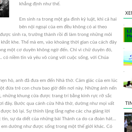
khẳng định như thế.
XE
Em sinh ra trong một gia đình kỷ luật, khi cả hai
.
bên nội ngoại của em đều không có ai theo
u được
sinh ra, trưởng thành rồi đi làm trong những môi
á khắt khe. Thế mà em, vào khoảng thời gian của cách đây
.
ong một cơ duyên không ngờ đến. Chỉ vì chữ duyên đó,
có niềm tin và yêu vô cùng với cuộc sống, với Chúa
.
 hẹn hò, anh đã đưa em đến Nhà thờ. Cảm giác của em lúc
 một đứa trẻ con chưa bao giờ đến nơi này. Những ánh nến
g, những khung cửa được trang trí bằng kính rực rỡ sắc
TI
nơi đây. Bước qua cánh cửa Nhà thờ, dường như mọi vất
được bỏ lại. Sự thinh lặng lắng nghe các cha giảng lời
 tin, sự da diết của những bài Thánh ca do ca đoàn hát…
mà em dường như được sống trong một thế giới khác. Có