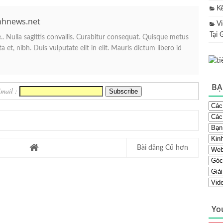
K
nhnews.net
V
Tại 
. Nulla sagittis convallis. Curabitur consequat. Quisque metus
 et, nibh. Duis vulputate elit in elit. Mauris dictum libero id
BẠ
Email :
Bài đăng Cũ hơn
Yo