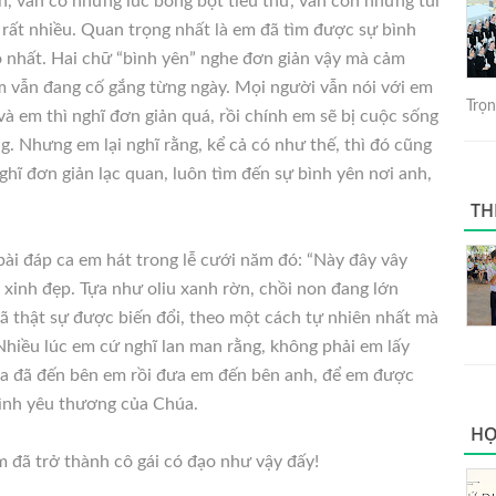
n, vẫn có những lúc bồng bột tiểu thư, vẫn còn những tủi
rất nhiều. Quan trọng nhất là em đã tìm được sự bình
ó nhất. Hai chữ “bình yên” nghe đơn giản vậy mà cảm
em vẫn đang cố gắng từng ngày. Mọi người vẫn nói với em
Trọng
à em thì nghĩ đơn giản quá, rồi chính em sẽ bị cuộc sống
g. Nhưng em lại nghĩ rằng, kể cả có như thế, thì đó cũng
nghĩ đơn giản lạc quan, luôn tìm đến sự bình yên nơi anh,
TH
bài đáp ca em hát trong lễ cưới năm đó: “Này đây vây
xinh đẹp. Tựa như oliu xanh rờn, chồi non đang lớn
thật sự được biến đổi, theo một cách tự nhiên nhất mà
Nhiều lúc em cứ nghĩ lan man rằng, không phải em lấy
úa đã đến bên em rồi đưa em đến bên anh, để em được
tình yêu thương của Chúa.
HỌ
m đã trở thành cô gái có đạo như vậy đấy!