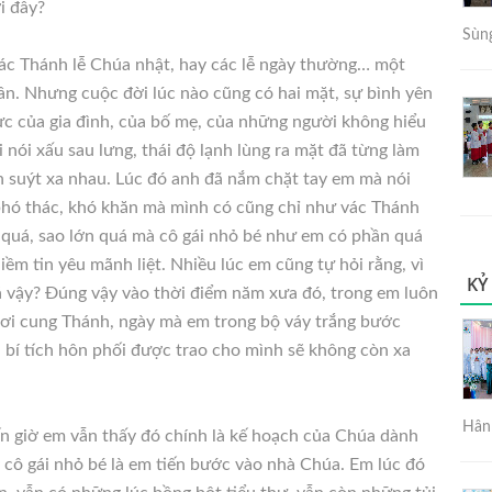
i đây?
Sùng
ác Thánh lễ Chúa nhật, hay các lễ ngày thường… một
dần. Nhưng cuộc đời lúc nào cũng có hai mặt, sự bình yên
c của gia đình, của bố mẹ, của những người không hiểu
 nói xấu sau lưng, thái độ lạnh lùng ra mặt đã từng làm
h suýt xa nhau. Lúc đó anh đã nắm chặt tay em mà nói
phó thác, khó khăn mà mình có cũng chỉ như vác Thánh
g quá, sao lớn quá mà cô gái nhỏ bé như em có phần quá
ềm tin yêu mãnh liệt. Nhiều lúc em cũng tự hỏi rằng, vì
KỶ
á vậy? Đúng vậy vào thời điểm năm xưa đó, trong em luôn
ơi cung Thánh, ngày mà em trong bộ váy trắng bước
 bí tích hôn phối được trao cho mình sẽ không còn xa
Hân 
ến giờ em vẫn thấy đó chính là kế hoạch của Chúa dành
 cô gái nhỏ bé là em tiến bước vào nhà Chúa. Em lúc đó