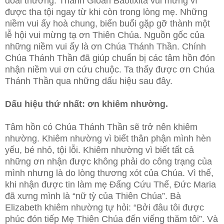
đoái thương. Thánh Gioan Baotixita vui mừng vì
được tha tội ngay từ khi còn trong lòng mẹ. Những
niềm vui ấy hoà chung, biến buổi gặp gỡ thành một
lễ hội vui mừng tạ ơn Thiên Chúa. Nguồn gốc của
những niềm vui ấy là ơn Chúa Thánh Thần. Chính
Chúa Thánh
Thần đã giúp chuẩn bị các tâm hồn đón
nhận niềm vui ơn cứu chuộc. Ta thấy được ơn Chúa
Thánh Thần qua những dấu hiệu sau đây.
Dấu hiệu thứ nhất: ơn khiêm nhường.
Tâm hồn có Chúa Thánh Thần sẽ trở nên khiêm
nhường. Khiêm nhường vì biết thân phận mình hèn
yếu, bé nhỏ, tội lỗi. Khiêm nhường vì biết tất cả
những ơn nhận được không phải do công trạng của
mình nhưng là do lòng thương xót của Chúa. Vì thế,
khi nhận được tin làm mẹ Đấng Cứu Thế, Đức Maria
đã xưng mình là “nữ tỳ của Thiên Chúa”. Bà
Elizabeth khiêm nhường tự hỏi: “Bởi đâu tôi được
phúc đón tiếp Mẹ Thiên Chúa đến viếng thăm tôi”. Và