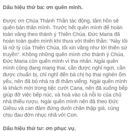
Dấu hiệu thứ ba: ơn quên mình.
Được ơn Chúa Thánh Thần tác động, tâm hồn sẽ
quên bản thân mình. Trước hết quên mình để hoàn
toàn vâng theo thánh ý Thiên Chúa. Đức Maria đã
hoàn toàn quên mình khi thưa với thiên thần: “Này tôi
là nữ tỳ của Thiên Chúa, tôi xin vâng như lời thiên sứ
truyền”. Không những quên mình cho thánh ý Chúa,
Đức Maria còn quên mình vì tha nhân. Ngài quên
mình cũng đang mang thai, cần được nghỉ ngơi, cần
được chuẩn bị, chỉ nghĩ đến bà chị họ thai nghén ốm
yếu, nên đã bỏ nhà ra đi thăm viếng. Ngài quên mình
là khách mời trong tiệc cưới Cana, nên đã xuống bếp
giúp đỡ việc bếp núc, và hoà vào cả nỗi lo của chủ
nhà thiếu rượu. Ngài quên mình nên đã theo Đức
Giêsu và can đảm đứng dưới chân thập giá, cùng
chịu đau đớn nhục nhã với Con.
Dấu hiệu thứ tư: ơn phục vụ.