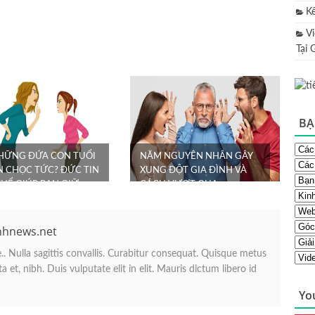
K
V
Tại 
BẠ
NHỮNG ĐỨA CON TUỔI
NĂM NGUYÊN NHÂN GÂY
N CHỌC TỨC? ĐỨC TIN
XUNG ĐỘT GIA ĐÌNH VÀ
THỂ GIÚP BẠN GIỮ
CÁCH VƯỢT QUA
 TĨNH NHƯ T...
nhnews.net
. Nulla sagittis convallis. Curabitur consequat. Quisque metus
 et, nibh. Duis vulputate elit in elit. Mauris dictum libero id
Yo