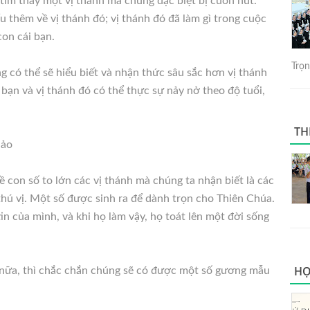
i tìm thấy một vị thánh mà chúng đặc biệt bị cuốn hút.
 thêm về vị thánh đó; vị thánh đó đã làm gì trong cuộc
con cái bạn.
Trọng
ng có thể sẽ hiểu biết và nhận thức sâu sắc hơn vị thánh
bạn và vị thánh đó có thể thực sự nảy nở theo độ tuổi,
TH
hảo
 con số to lớn các vị thánh mà chúng ta nhận biết là các
thú vị. Một số được sinh ra để dành trọn cho Thiên Chúa.
n của mình, và khi họ làm vậy, họ toát lên một đời sống
HỌ
i nữa, thì chắc chắn chúng sẽ có được một số gương mẫu