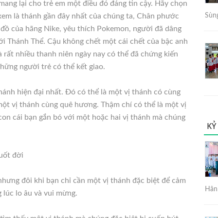
 mang lại cho trẻ em một điều đó đáng tin cậy. Hãy chọn
xem là thánh gần đây nhất của chúng ta, Chân phước
Sùng
 đồ của hãng Nike, yêu thích Pokemon, người đã dâng
ới Thánh Thể. Cậu không chết một cái chết của bậc anh
 rất nhiều thanh niên ngày nay có thể đã chứng kiến
hững người trẻ có thể kết giao.
thánh hiện đại nhất. Đó có thể là một vị thánh có cùng
một vị thánh cùng quê hương. Thậm chí có thể là một vị
 con cái bạn gắn bó với một hoặc hai vị thánh mà chúng
KỶ
uốt đời
nhưng đôi khi bạn chỉ cần một vị thánh đặc biệt để cảm
Hân 
 lúc lo âu và vui mừng.