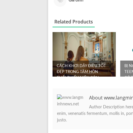
Gia đình
Related Products
CÁCH KHƠI DẬY ĐIỀU TỐT
BỊ 
ĐẸP TRONG TÂM HỒN
TEE
TUỔI THIẾU NIÊN CÒN
CÓ 
NON NỚT CỦA CON BẠN
BÌNH
About www.langmi
Author Description here.
enim, venenatis fermentum, mollis in, porta
justo.