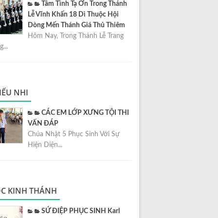
Tâm Tình Tạ Ơn Trong Thánh
Lễ Vĩnh Khấn 18 Dì Thuộc Hội
Dòng Mến Thánh Giá Thủ Thiêm
Hôm Nay, Trong Thánh Lễ Trang
...
IẾU NHI
CÁC EM LỚP XƯNG TỘI THI
VẤN ĐÁP
Chúa Nhật 5 Phục Sinh Với Sự
Hiện Diện...
C KINH THÁNH
SỨ ĐIỆP PHỤC SINH Karl