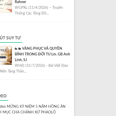
Rahner
WGPXL (11/4/2026) – Truyền
Thống Các Tông Đồ...
ÚT SUY TƯ
VÂNG PHỤC VÀ QUYỀN
BÍNH TRONG ĐỜI TU Lm. GB Anh
Linh, SJ
WHĐ (31/7/2026) - Bài Viết Đào
Nền Tảng Thần...
DEO
ideo MỪNG KỶ NIỆM 5 NĂM HỒNG ÂN
H MỤC CHA CHÁNH XỨ PHAOLÔ