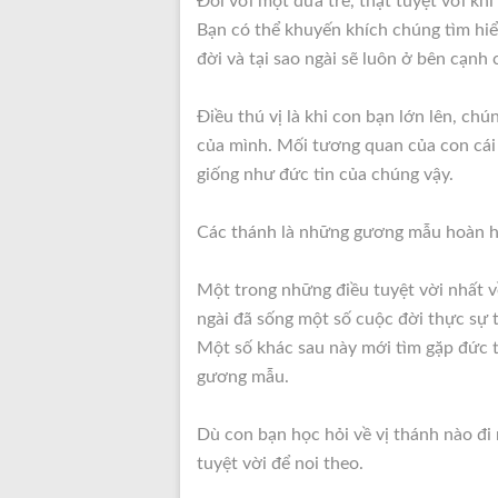
Đối với một đứa trẻ, thật tuyệt vời kh
Bạn có thể khuyến khích chúng tìm hiểu
đời và tại sao ngài sẽ luôn ở bên cạnh 
Điều thú vị là khi con bạn lớn lên, chú
của mình. Mối tương quan của con cái 
giống như đức tin của chúng vậy.
Các thánh là những gương mẫu hoàn 
Một trong những điều tuyệt vời nhất về
ngài đã sống một số cuộc đời thực sự 
Một số khác sau này mới tìm gặp đức ti
gương mẫu.
Dù con bạn học hỏi về vị thánh nào đ
tuyệt vời để noi theo.