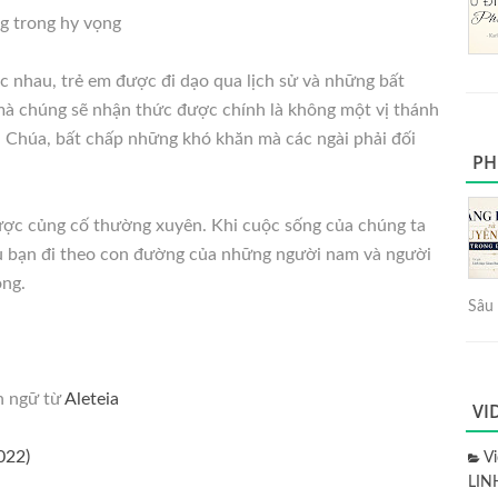
g trong hy vọng
ác nhau, trẻ em được đi dạo qua lịch sử và những bất
mà chúng sẽ nhận thức được chính là không một vị thánh
ên Chúa, bất chấp những khó khăn mà các ngài phải đối
PH
được củng cố thường xuyên. Khi cuộc sống của chúng ta
ếu bạn đi theo con đường của những người nam và người
ọng.
Sâu 
n ngữ từ
Aleteia
VI
022)
V
LIN