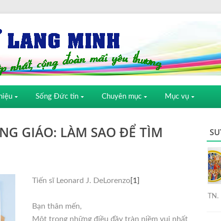
hiệu
Sống Đức tin
Chuyên mục
Mục vụ
NG GIÁO: LÀM SAO ĐỂ TÌM
SU
Tiến sĩ Leonard J. DeLorenzo
[1]
TN. 
Bạn thân mến,
Một trong những điều đầy tràn niềm vui nhất