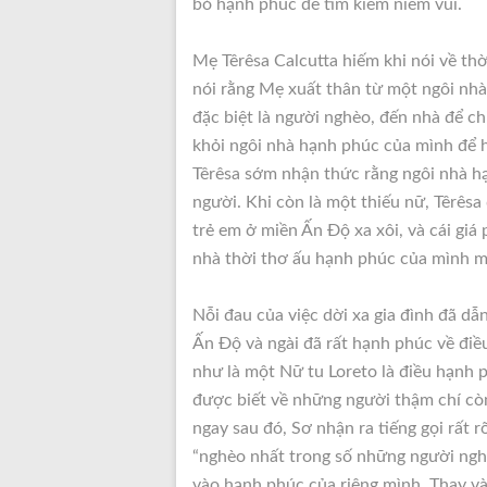
bỏ hạnh phúc để tìm kiếm niềm vui.
Mẹ Têrêsa Calcutta hiếm khi nói về th
nói rằng Mẹ xuất thân từ một ngôi nhà
đặc biệt là người nghèo, đến nhà để ch
khỏi ngôi nhà hạnh phúc của mình để
Têrêsa sớm nhận thức rằng ngôi nhà h
người. Khi còn là một thiếu nữ, Têrês
trẻ em ở miền Ấn Độ xa xôi, và cái giá p
nhà thời thơ ấu hạnh phúc của mình mã
Nỗi đau của việc dời xa gia đình đã d
Ấn Độ và ngài đã rất hạnh phúc về điề
như là một Nữ tu Loreto là điều hạnh 
được biết về những người thậm chí c
ngay sau đó, Sơ nhận ra tiếng gọi rất 
“nghèo nhất trong số những người ngh
vào hạnh phúc của riêng mình. Thay và