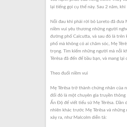
lại tiếng gọi cụ thể này. Sau 2 năm, kh
Nỗi đau khi phải rời bỏ Loreto đã đưa M
niềm vui yêu thương những người nghè
đường phố Calcutta, và sau đó là trên
phố mà không có ai chăm sóc, Mẹ Têrê
trọng. Tìm kiếm những người mà nỗi kh
Têrêsa đã đến để bầu bạn, và mang lại 
Theo đuổi niềm vui
Mẹ Têrêsa trở thành chứng nhân của n
đổi đó là một chuyên gia truyền thông
Ấn Độ để viết tiểu sử Mẹ Têrêsa. Dần 
nhiên khác trước Mẹ Têrêsa và những 
xảy ra, như Malcolm diễn tả: