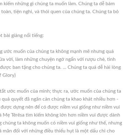
tìm kiếm những gì chúng ta muốn làm. Chúng ta dễ bám
toàn, tiện nghi, và thói quen của chúng ta. Chúng ta bỏ
t bài giảng nổi tiếng:
g ước muốn của chúng ta không mạnh mẽ nhưng quá
nửa vời, làm những chuyện ngớ ngẩn với rượu chè, tình
 được ban tặng cho chúng ta. … Chúng ta quá dễ hài lòng
f Glory)
tắt ước muốn của mình; thực ra, ước muốn của chúng ta
ếu quả quyết đã ngăn cản chúng ta khao khát nhiều hơn -
 được dựng nên để có được niềm vui giống như niềm vui
mà Mẹ Têrêsa tìm kiếm không lớn hơn niềm vui được dành
ng chúng ta không muốn có niềm vui giống như thế, nhưng
 mãn đối với những điều thiếu hụt là một dấu chỉ cho