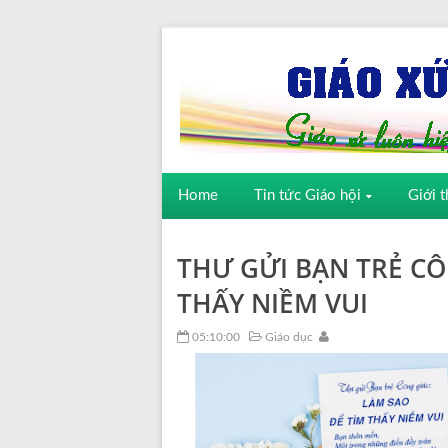
Home
Tin tức Giáo hội
Giới t
THƯ GỬI BẠN TRẺ CÔ
THẤY NIỀM VUI
05:10:00
Giáo dục