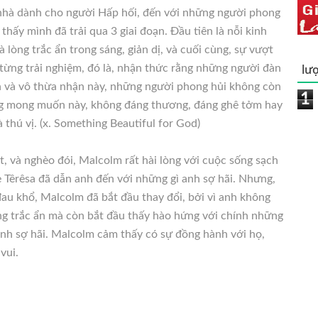
nhà dành cho người Hấp hối, đến với những người phong
thấy mình đã trải qua 3 giai đoạn. Đầu tiên là nỗi kinh
 lòng trắc ẩn trong sáng, giản dị, và cuối cùng, sự vượt
lượ
a từng trải nghiệm, đó là, nhận thức rằng những người đàn
 và vô thừa nhận này, những người phong hủi không còn
1
ng mong muốn này, không đáng thương, đáng ghê tởm hay
 thú vị. (x. Something Beautiful for God)
ật, và nghèo đói, Malcolm rất hài lòng với cuộc sống sạch
ẹ Têrêsa đã dẫn anh đến với những gì anh sợ hãi. Nhưng,
au khổ, Malcolm đã bắt đầu thay đổi, bởi vì anh không
ng trắc ẩn mà còn bắt đầu thấy hào hứng với chính những
nh sợ hãi. Malcolm cảm thấy có sự đồng hành với họ,
vui.