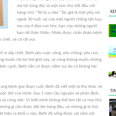
mà tôi từng đọc là một bức thư bắt đầu với
XE
hàng chữ: "Tôi bị u não." Tác giả là một phụ nữ
ngoài 30 tuổi: vợ của một người chồng tận tụy,
.
mẹ của 4 đứa con thơ, bạn của những người
bạn rất thân thiện. Nhân được chẩn đoán bệnh
 chết, và cô rất vui.
.
ỡ vì sắp chết. Beth yêu cuộc
sống, yêu chồng, yêu con,
ng muốn rời bỏ thế giới này, và cũng không muốn những
.
bên cạnh. Beth vẫn có được niềm vui dù cô không hài
rạng bệnh giai đoạn cuối, Beth đã viết một lá thư khác về
TI
 cuộc đời của mình. Sau 1 năm cầu nguyện và phân định,
 và công việc. Vì biết mình không thể làm tất cả mọi thứ,
những gì cần được đặt lên hàng đầu, và những gì là thứ
át hiện ra khối u não, Beth đã sống được vài năm với