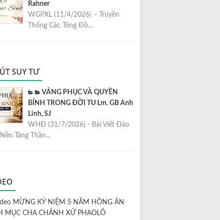
Rahner
WGPXL (11/4/2026) – Truyền
Thống Các Tông Đồ...
ÚT SUY TƯ
VÂNG PHỤC VÀ QUYỀN
BÍNH TRONG ĐỜI TU Lm. GB Anh
Linh, SJ
WHĐ (31/7/2026) - Bài Viết Đào
Nền Tảng Thần...
DEO
ideo MỪNG KỶ NIỆM 5 NĂM HỒNG ÂN
H MỤC CHA CHÁNH XỨ PHAOLÔ