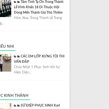
Tâm Tình Tạ Ơn Trong Thánh
Lễ Vĩnh Khấn 18 Dì Thuộc Hội
Dòng Mến Thánh Giá Thủ Thiêm
Hôm Nay, Trong Thánh Lễ Trang
...
IẾU NHI
CÁC EM LỚP XƯNG TỘI THI
VẤN ĐÁP
Chúa Nhật 5 Phục Sinh Với Sự
Hiện Diện...
C KINH THÁNH
SỨ ĐIỆP PHỤC SINH Karl