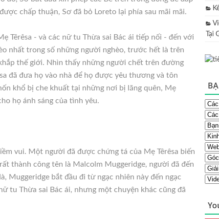
K
i được chấp thuận, Sơ đã bỏ Loreto lại phía sau mãi mãi.
V
Tại 
ẹ Têrêsa - và các nữ tu Thừa sai Bác ái tiếp nối - đến với
o nhất trong số những người nghèo, trước hết là trên
 khắp thế giới. Nhìn thấy những người chết trên đường
sa đã đưa họ vào nhà để họ được yêu thương và tôn
BẠ
ốn khổ bị che khuất tại những nơi bị lãng quên, Mẹ
cho họ ánh sáng của tình yêu.
iềm vui. Một người đã được chứng tá của Mẹ Têrêsa biến
 rất thành công tên là Malcolm Muggeridge, người đã đến
dà, Muggeridge bắt đầu đi từ ngạc nhiên này đến ngạc
nữ tu Thừa sai Bác ái, nhưng một chuyện khác cũng đã
Yo