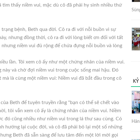
 tìm thấy niềm vui, mặc dù cô đã phải hy sinh nhiều thứ
Sùng
h trạng bệnh, Beth qua đời. Cô ra đi với nỗi buồn vì sự
này, nhưng đồng thời, cô ra đi với lòng biết ơn đối với tất
, nhưng niềm vui đủ rộng để chứa đựng nỗi buồn và lòng
hiều lần. Tôi xem cô ấy như một chứng nhân của niềm vui.
g này và chờ đợi niềm vui trong cuộc sống mai hậu. Đó
t mà là cùng một niềm vui: Niềm vui đã bắt đầu trong cô
KỶ
của Beth để tuyên truyền rằng "bạn có thể sẽ chết vào
hời, tôi vẫn xem cô ấy là chứng nhân của niềm vui. Niềm
ớc đó cũng nhiều như niềm vui trong lá thư sau cùng. Có
Hân 
h hướng lại cuộc đời, và cô đã phải bỏ lại một số những
nhưng Beth đã sẵn sàng để lưu tâm đến một lời mời gọi