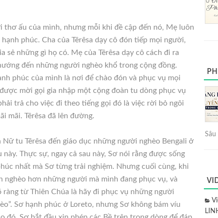
ời thơ ấu của mình, nhưng mỗi khi đề cập đến nó, Mẹ luôn
 hạnh phúc. Cha của Têrêsa dạy cô đón tiếp mọi người,
ia sẻ những gì họ có. Mẹ của Têrêsa dạy cô cách đi ra
 hướng đến những người nghèo khổ trong cộng đồng.
PH
ạnh phúc của mình là nơi để chào đón và phục vụ mọi
a được mời gọi gia nhập một cộng đoàn tu dòng phục vụ
hải trả cho việc đi theo tiếng gọi đó là việc rời bỏ ngôi
i mãi. Têrêsa đã lên đường.
Sâu 
ẫn Nữ tu Têrêsa đến giáo dục những người nghèo Bengali ở
u này. Thực sự, ngay cả sau này, Sơ nói rằng được sống
phúc nhất mà Sơ từng trải nghiệm. Nhưng cuối cùng, khi
VI
òn nghèo hơn những người mà mình đang phục vụ, và
rõ ràng từ Thiên Chúa là hãy đi phục vụ những người
V
èo”. Sơ hạnh phúc ở Loreto, nhưng Sơ không bám víu
LIN
o đó, Sơ bắt đầu xin phép các Bề trên trong dòng để đáp