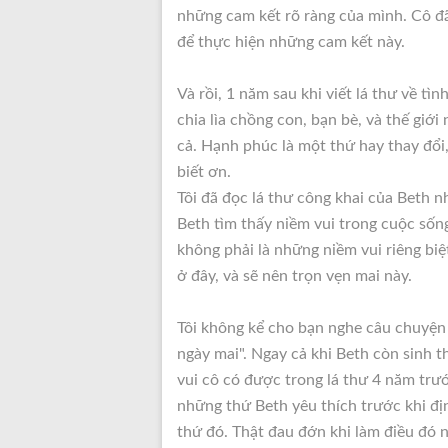
những cam kết rõ ràng của mình. Cô đã
để thực hiện những cam kết này.
Và rồi, 1 năm sau khi viết lá thư về tìn
chia lìa chồng con, bạn bè, và thế giới 
cả. Hạnh phúc là một thứ hay thay đổi
biết ơn.
Tôi đã đọc lá thư công khai của Beth n
Beth tìm thấy niềm vui trong cuộc sốn
không phải là những niềm vui riêng biệ
ở đây, và sẽ nên trọn vẹn mai này.
Tôi không kể cho bạn nghe câu chuyện 
ngày mai". Ngay cả khi Beth còn sinh t
vui cô có được trong lá thư 4 năm trư
những thứ Beth yêu thích trước khi địn
thứ đó. Thật đau đớn khi làm điều đó 