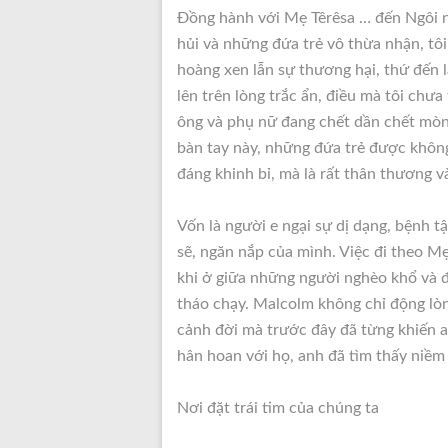
Đồng hành với Mẹ Têrêsa … đến Ngôi 
hủi và những đứa trẻ vô thừa nhận, tôi 
hoàng xen lẫn sự thương hại, thứ đến là
lên trên lòng trắc ẩn, điều mà tôi chư
ông và phụ nữ đang chết dần chết mòn
bàn tay này, những đứa trẻ được khô
đáng khinh bỉ, mà là rất thân thương và
Vốn là người e ngại sự dị dạng, bệnh t
sẽ, ngăn nắp của mình. Việc đi theo M
khi ở giữa những người nghèo khổ và đ
tháo chạy. Malcolm không chỉ động lò
cảnh đời mà trước đây đã từng khiến a
hân hoan với họ, anh đã tìm thấy niềm 
Nơi đặt trái tim của chúng ta