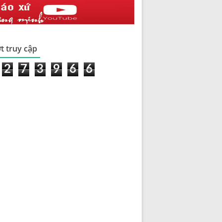
t truy cập
2
7
3
9
6
6