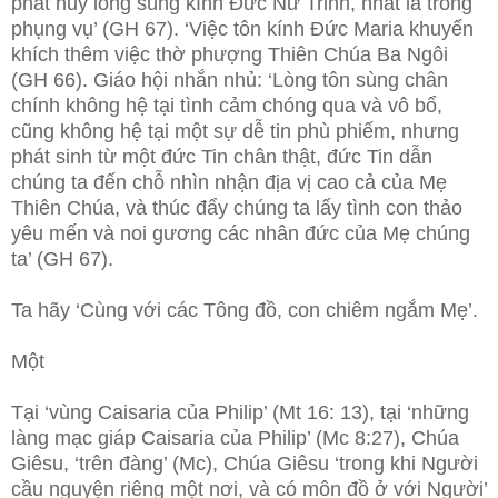
phát huy lòng sùng kính Đức Nữ Trinh, nhất là trong
phụng vụ’ (GH 67). ‘Việc tôn kính Đức Maria khuyến
khích thêm việc thờ phượng Thiên Chúa Ba Ngôi
(GH 66). Giáo hội nhắn nhủ: ‘Lòng tôn sùng chân
chính không hệ tại tình cảm chóng qua và vô bổ,
cũng không hệ tại một sự dễ tin phù phiếm, nhưng
phát sinh từ một đức Tin chân thật, đức Tin dẫn
chúng ta đến chỗ nhìn nhận địa vị cao cả
của Mẹ
Thiên Chúa, và thúc đẩy chúng ta lấy tình con thảo
yêu mến và noi gương các nhân đức của Mẹ chúng
ta’ (GH 67).
Ta hãy ‘Cùng với các Tông đồ, con chiêm ngắm Mẹ’.
Một
Tại ‘vùng Caisaria của Philip’ (Mt 16: 13), tại ‘những
làng mạc giáp Caisaria của Philip’ (Mc 8:27), Chúa
Giêsu, ‘trên đàng’ (Mc), Chúa Giêsu ‘trong khi Người
cầu nguyện riêng một nơi, và có môn đồ ở với Người’