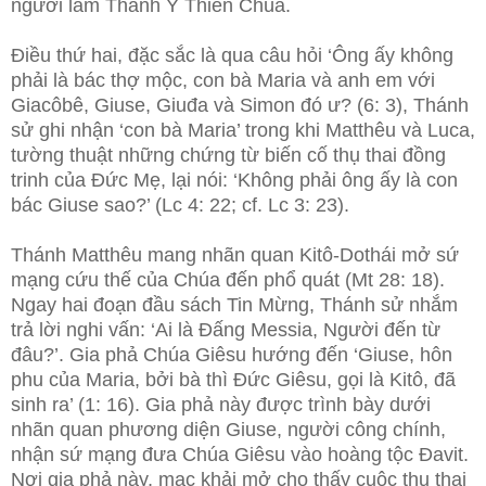
người làm Thánh Ý Thiên Chúa.
Điều thứ hai, đặc sắc là qua câu hỏi ‘Ông ấy không
phải là bác thợ mộc, con bà Maria và anh em với
Giacôbê, Giuse, Giuđa và Simon đó ư? (6: 3), Thánh
sử ghi nhận ‘con bà Maria’ trong khi Matthêu và Luca,
tường thuật những chứng từ biến cố thụ thai đồng
trinh của Đức Mẹ, lại nói: ‘Không phải ông ấy là con
bác Giuse sao?’ (Lc 4: 22; cf. Lc 3: 23).
Thánh Matthêu mang nhãn quan Kitô-Dothái mở sứ
mạng cứu thế của Chúa đến phổ quát (Mt 28: 18).
Ngay hai đoạn đầu sách Tin Mừng, Thánh sử nhắm
trả lời nghi vấn: ‘Ai là Đấng Messia, Người đến từ
đâu?’. Gia phả Chúa Giêsu hướng đến ‘Giuse, hôn
phu của Maria, bởi bà thì Đức Giêsu, gọi là Kitô, đã
sinh ra’ (1: 16). Gia phả này được trình bày dưới
nhãn quan phương diện Giuse, người công chính,
nhận sứ mạng đưa Chúa Giêsu vào hoàng tộc Đavit.
Nơi gia phả này, mạc khải mở cho thấy cuộc thụ thai