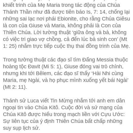
khiết trinh của Mẹ Maria trong tác động của Chúa
Thánh Thần như đã được tiên báo Is, 7: 14, chống lại
những sai lạc nơi phái Ebionite, cho rằng Chúa Giêsu
là con của Giuse và Maria, không phải là Con của
Thiên Chúa. Lời tường thuật ‘giữa ông và bà, không
có việc tri giao vợ chồng, cả đến lúc bà sinh con’ (Mt
1: 25) nhắm trực tiếp cuộc thụ thai đồng trinh của Mẹ.
Trong tường thuật các đạo sĩ tìm Đấng Messia thuộc
hoàng tộc Đavit (Mi 5: 1), Giuse đóng vai trò chính,
nhưng khi tới Bêlem, các đạo sĩ thấy ‘Hài Nhi cùng
Maria, mẹ Ngài, và họ phục mình xuống yết bái Ngài’
(Mt 2: 11).
Thánh sử Luca viết Tin Mừng nhắm tới anh em dân
ngoại tin vào Chúa Kitô. Cuộc đời và sứ mạng của
Chúa Kitô được hiểu trong mạch liền với Cựu Ước:
Sự liên tục của ý định Thiên Chúa bất chấp những
suy sụp lịch sử.