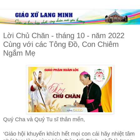
Lời Chủ Chăn - tháng 10 - năm 2022
Cùng với các Tông Đồ, Con Chiêm
Ngắm Mẹ
Quý Cha và Quý Tu sĩ thân mến,
‘Giáo hội khuyến khích hết mọi con cái hãy nhiệt tâm