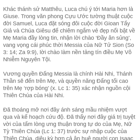
Khác thánh sử Matthêu, Luca chú ý tới Maria hơn là
Giuse. Trong văn phong Cựu Ước tường thuật cuộc
đời Samuel, Luca đặt sóng đôi cuộc đời Gioan Tẩy
Giả và Chúa Giêsu để chiêm ngắm vẻ đẹp nổi bật về
Mẹ Maria đầy lòng tin, nhận lời chào ‘Đầy ân sủng’,
vang vọng cái phúc thời Messia của Nữ Tử Sion (So
3: 14; Za 9:9), lời chào làm nền tảng tín điều Mẹ Vô
Nhiễm Nguyên Tội.
Vương quyền Đấng Messia là chính Hài Nhi, Thánh
Thần sẽ đến trên Mẹ, và quyền năng Đấng tối cao
trên Mẹ ‘rợp bóng’ (x. Lc 1: 35) xác nhận nguồn cội
Thiên Chúa của Hài Nhi.
Đã thoáng mở nơi đây ánh sáng mầu nhiệm vượt
qua và kế hoạch cứu độ. Đã thấy nơi đây giá trị tuyệt
vời của tấm lòng ưng thuận trong tự do của Mẹ, Nữ
Tỳ Thiên Chúa (Lc 1: 37) trước sự nhập cuộc của
Thiên Chúa, diệu kỳ hơn cả ân huệ người con Isaac