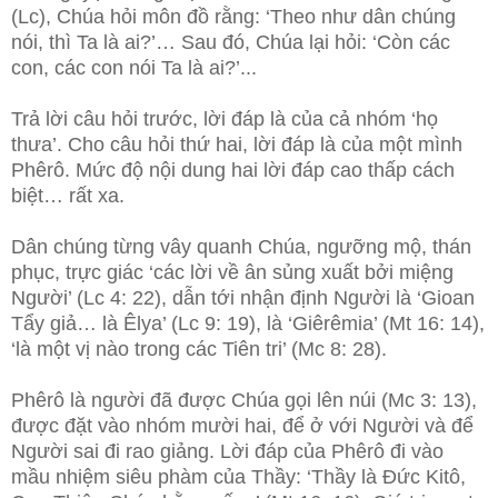
(Lc), Chúa hỏi môn đồ rằng: ‘Theo như dân chúng
nói, thì Ta là ai?’… Sau đó, Chúa lại hỏi: ‘Còn các
con, các con nói Ta là ai?’...
Trả lời câu hỏi trước, lời đáp là của cả nhóm ‘họ
thưa’. Cho câu hỏi thứ hai, lời đáp là của một mình
Phêrô. Mức độ nội dung hai lời đáp cao thấp cách
biệt… rất xa.
Dân chúng từng vây quanh Chúa, ngưỡng mộ, thán
phục, trực giác ‘các lời về ân sủng xuất bởi miệng
Người’ (Lc 4: 22), dẫn tới nhận định Người là ‘Gioan
Tẩy giả… là Êlya’ (Lc 9: 19), là ‘Giêrêmia’ (Mt 16: 14),
‘là một vị nào trong các Tiên tri’ (Mc 8: 28).
Phêrô là người đã được Chúa gọi lên núi (Mc 3: 13),
được đặt vào nhóm mười hai, để ở với Người và để
Người sai đi rao giảng. Lời đáp của Phêrô đi vào
mầu nhiệm siêu phàm của Thầy: ‘Thầy là Đức Kitô,