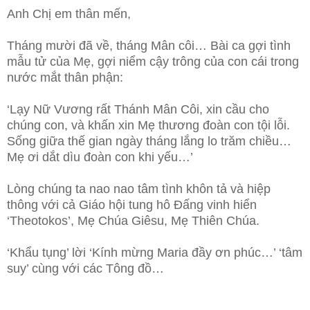
Anh Chị em thân mến,
Tháng mười đã về, tháng Mân côi… Bài ca gợi tình
mẫu tử của Mẹ, gợi niểm cậy trông của con cái trong
nước mắt thân phận:
‘Lạy Nữ Vương rất Thánh Mân Côi, xin cầu cho
chúng con, và khấn xin Mẹ thương đoàn con tội lỗi.
Sống giữa thế gian ngày tháng lắng lo trăm chiều…
Mẹ ơi dắt dìu đoàn con khi yếu…’
Lòng chúng ta nao nao tâm tình khôn tả và hiệp
thông với cả Giáo hội tung hô Đấng vinh hiển
‘Theotokos’, Mẹ Chúa Giêsu, Mẹ Thiên Chúa.
‘Khẩu tụng’ lời ‘Kính mừng Maria đầy ơn phúc…’ ‘tâm
suy’ cùng với các Tông đồ…