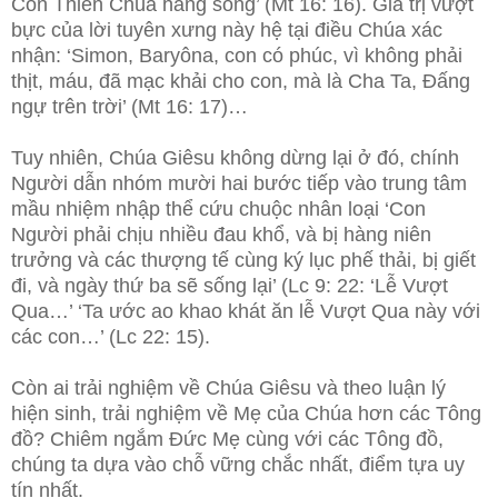
Con Thiên Chúa hằng sống’ (Mt 16: 16). Giá trị vượt
bực của lời tuyên xưng này hệ tại điều Chúa xác
nhận: ‘Simon, Baryôna, con có phúc, vì không phải
thịt, máu, đã mạc khải cho con, mà là Cha Ta, Đấng
ngự trên trời’ (Mt 16: 17)…
Tuy nhiên, Chúa Giêsu không dừng lại ở đó, chính
Người dẫn nhóm mười hai bước tiếp vào trung tâm
mầu nhiệm nhập thể cứu chuộc nhân loại ‘Con
Người phải chịu nhiều đau khổ, và bị hàng niên
trưởng và các thượng tế cùng ký lục phế thải, bị giết
đi, và ngày thứ ba sẽ sống lại’ (Lc 9: 22: ‘Lễ Vượt
Qua…’ ‘Ta ước ao khao khát ăn lễ Vượt Qua này với
các con…’ (Lc 22: 15).
Còn ai trải nghiệm về Chúa Giêsu và theo luận lý
hiện sinh, trải nghiệm về Mẹ của Chúa hơn các Tông
đồ? Chiêm ngắm Đức Mẹ cùng với các Tông đồ,
chúng ta dựa vào chỗ vững chắc nhất, điểm tựa uy
tín nhất.