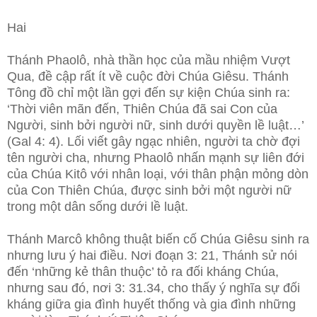
Hai
Thánh Phaolô, nhà thần học của mầu nhiệm Vượt
Qua, đề cập rất ít về cuộc đời Chúa Giêsu. Thánh
Tông đồ chỉ một lần gợi đến sự kiện Chúa sinh ra:
‘Thời viên mãn đến, Thiên Chúa đã sai Con của
Người, sinh bởi người nữ, sinh dưới quyền lề luật…’
(Gal 4: 4). Lối viết gây ngạc nhiên, người ta chờ đợi
tên người cha, nhưng Phaolô nhấn mạnh sự liên đới
của Chúa Kitô với nhân loại, với thân phận mỏng dòn
của Con Thiên Chúa, được sinh bởi một người nữ
trong một dân sống dưới lề luật.
Thánh Marcô không thuật biến cố Chúa Giêsu sinh ra
nhưng lưu ý hai điều. Nơi đoạn 3: 21, Thánh sử nói
đến ‘những kẻ thân thuộc’ tỏ ra đối kháng Chúa,
nhưng sau đó, nơi 3: 31.34, cho thấy ý nghĩa sự đối
kháng giữa gia đình huyết thống và gia đình những