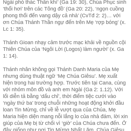
Ngài phó thác Thần khí’ (Ga 19: 30), Chúa Phục sinh
‘thổi hơi’ trên các Tông đồ’ (Ga 20: 22), ‘ngọn cuồng
phong thổi đến vang dậy cả nhà’ (CvTđ 2: 2)… với
ơn Chúa Thánh Thần ngự đến trên Mẹ ‘rợp bóng’ (x.
Lc 1: 35).
Thánh Gioan nhạy cảm trước mạc khải về nguồn cội
Thiên Chúa của ‘Ngôi Lời (Logos) làm người’ (x. Ga
1: 14).
Thánh nhân không gọi Thánh Danh Maria của Mẹ
nhưng dùng thuật ngữ ‘Mẹ Chúa Giêsu’. Mẹ xuất
hiện trong hai trường hợp. Trước tiên tại Cana, cùng
với nhóm môn đồ và anh em Ngài (Ga 2: 1.12). Với
lối diễn tả bằng ‘dấu chỉ’, thời điểm tiệc cưới vào
‘ngày thứ ba’ trong chuỗi những hoạt động khởi đầu
loan Tin Mừng, chỉ về lễ vượt qua của Chúa, Mẹ
Maria hiện diện mang nỗi lắng lo của nhà đám, lời xin
giúp của Mẹ bị từ chối vì ‘giờ’ của Chúa chưa đến. Ở
đây giống như nơi Tin Mừng Nhất Lãm, Chúa Giêsu