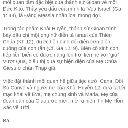
mối quan tâm đặc biệt của thánh sử Gioan về một
Đức Kitô, Thầy yêu dấu của mình là ‘Vua Israel’ (Ga
1: 49), là Đấng Messia nhân loại mong đợi.
Trong tác phẩm Khải Huyền, thánh sử Gioan trình
bày dấu chỉ một phụ nữ diễn tả Israel của Thiên
Chúa (Kh 12), được tiền định đối diện cơn điên
cuồng của con rắn (Cf. Ga 12: 9). Biến cố sinh con
tiếp liền biến cố được nâng lên trời liên hệ với ‘giờ’
Vượt Qua, biểu thị qua sự hiện diện của Mẹ Chúa
Giêsu ở chân Thập giá.
Việc đặt thành mối quan hệ giữa tiệc cưới Cana, Đồi
Sọ Canvê và người nữ của Khải Huyền 12, đưa ta tới
mạc khải về Evà, mẹ chúng sinh và Maria, Mẹ của
đoàn dân của Giao ước mới, mở ra niềm tin Mẹ Hồn
Xác về Trời.
Ba