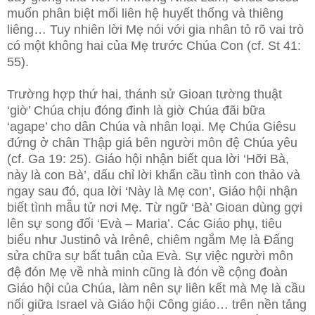
muốn phân biệt mối liên hệ huyết thống và thiêng
liêng… Tuy nhiên lời Mẹ nói với gia nhân tỏ rõ vai trò
có một không hai của Mẹ trước Chúa Con (cf. St 41:
55).
Trường hợp thứ hai, thánh sử Gioan tường thuật
‘giờ’ Chúa chịu đóng đinh là giờ Chúa đãi bữa
‘agape’ cho dân Chúa và nhân loại. Mẹ Chúa Giêsu
đứng ở chân Thập giá bên người môn đệ Chúa yêu
(cf. Ga 19: 25). Giáo hội nhận biết qua lời ‘Hỡi Bà,
này là con Bà’, dấu chỉ lời khẩn cầu tình con thảo và
ngay sau đó, qua lời ‘Này là Mẹ con’, Giáo hội nhận
biết tình mẫu tử nơi Mẹ. Từ ngữ ‘Bà’ Gioan dùng gợi
lên sự song đối ‘Evà – Maria’. Các Giáo phụ, tiêu
biểu như Justinô và Irênê, chiêm ngắm Mẹ là Đấng
sửa chữa sự bất tuân của Evà. Sự việc người môn
đệ đón Mẹ về nhà minh cũng là đón về cộng đoàn
Giáo hội của Chúa, làm nên sự liên kết mà Mẹ là cầu
nối giữa Israel và Giáo hội Công giáo… trên nền tảng