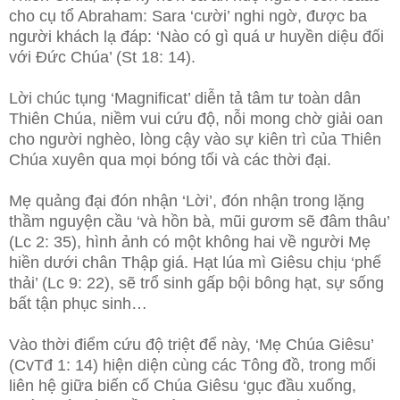
cho cụ tổ Abraham: Sara ‘cười’ nghi ngờ, được ba
người khách lạ đáp: ‘Nào có gì quá ư huyền diệu đối
với Đức Chúa’ (St 18: 14).
Lời chúc tụng ‘Magnificat’ diễn tả tâm tư toàn dân
Thiên Chúa, niềm vui cứu độ, nỗi mong chờ giải oan
cho người nghèo, lòng cậy vào sự kiên trì của Thiên
Chúa xuyên qua mọi bóng tối và các thời đại.
Mẹ quảng đại đón nhận ‘Lời’, đón nhận trong lặng
thầm nguyện cầu ‘và hồn bà, mũi gươm sẽ đâm thâu’
(Lc 2: 35), hình ảnh có một không hai về người Mẹ
hiền dưới chân Thập giá. Hạt lúa mì Giêsu chịu ‘phế
thải’ (Lc 9: 22), sẽ trổ sinh gấp bội bông hạt, sự sống
bất tận phục sinh…
Vào thời điểm cứu độ triệt để này, ‘Mẹ Chúa Giêsu’
(CvTđ 1: 14) hiện diện cùng các Tông đồ, trong mối
liên hệ giữa biến cố Chúa Giêsu ‘gục đầu xuống,