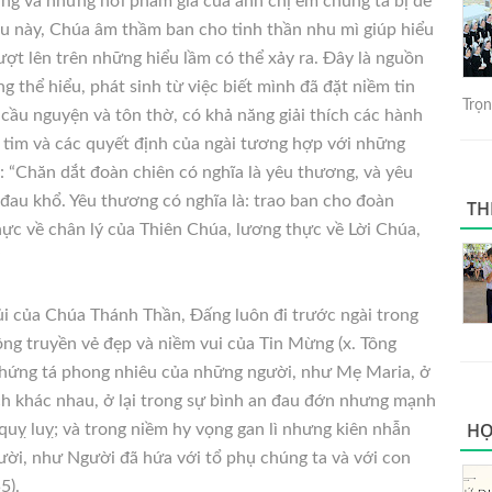
ắng và những nơi phẩm giá của anh chị em chúng ta bị đe
cầu này, Chúa âm thầm ban cho tinh thần nhu mì giúp hiểu
ượt lên trên những hiểu lầm có thể xảy ra. Đây là nguồn
g thể hiểu, phát sinh từ việc biết mình đã đặt niềm tin
Trọng
g cầu nguyện và tôn thờ, có khả năng giải thích các hành
 tim và các quyết định của ngài tương hợp với những
: “Chăn dắt đoàn chiên có nghĩa là yêu thương, và yêu
 đau khổ. Yêu thương có nghĩa là: trao ban cho đoàn
TH
thực về chân lý của Thiên Chúa, lương thực về Lời Chúa,
”
ủi của Chúa Thánh Thần, Đấng luôn đi trước ngài trong
ông truyền vẻ đẹp và niềm vui của Tin Mừng (x. Tông
 chứng tá phong nhiêu của những người, như Mẹ Maria, ở
ch khác nhau, ở lại trong sự bình an đau đớn nhưng mạnh
HỌ
uỵ luỵ; và trong niềm hy vọng gan lì nhưng kiên nhẫn
ười, như Người đã hứa với tổ phụ chúng ta và với con
5).