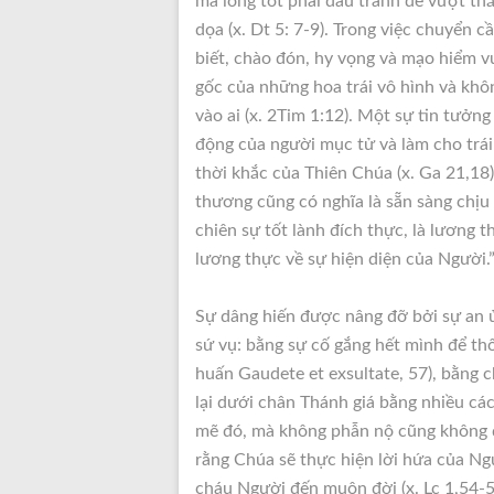
mà lòng tốt phải đấu tranh để vượt th
dọa (x. Dt 5: 7-9). Trong việc chuyển 
biết, chào đón, hy vọng và mạo hiểm v
gốc của những hoa trái vô hình và khôn
vào ai (x. 2Tim 1:12). Một sự tin tưởn
động của người mục tử và làm cho trái
thời khắc của Thiên Chúa (x. Ga 21,18)
thương cũng có nghĩa là sẵn sàng chịu
chiên sự tốt lành đích thực, là lương 
lương thực về sự hiện diện của Người.
Sự dâng hiến được nâng đỡ bởi sự an 
sứ vụ: bằng sự cố gắng hết mình để th
huấn Gaudete et exsultate, 57), bằng
lại dưới chân Thánh giá bằng nhiều cá
mẽ đó, mà không phẫn nộ cũng không q
rằng Chúa sẽ thực hiện lời hứa của Ng
cháu Người đến muôn đời (x. Lc 1,54-5