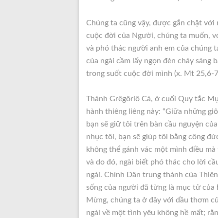
Chúng ta cũng vậy, được gắn chặt với 
cuộc đời của Người, chúng ta muốn, v
và phó thác người anh em của chúng t
của ngài cầm lấy ngọn đèn cháy sáng 
trong suốt cuộc đời mình (x. Mt 25,6-7
Thánh Grêgôriô Cả, ở cuối Quy tắc Mục
hành thiêng liêng này: “Giữa những giôn
bạn sẽ giữ tôi trên bàn cầu nguyện của
nhục tôi, bạn sẽ giúp tôi bằng công đứ
không thể gánh vác một mình điều mà t
và do đó, ngài biết phó thác cho lời 
ngài. Chính Dân trung thành của Thiê
sống của người đã từng là mục tử của
Mừng, chúng ta ở đây với dầu thơm của
ngài về một tình yêu không hề mất; rằ