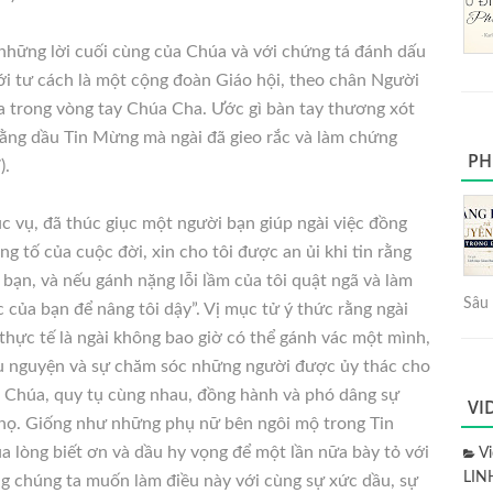
những lời cuối cùng của Chúa và với chứng tá đánh dấu
ới tư cách là một cộng đoàn Giáo hội, theo chân Người
a trong vòng tay Chúa Cha. Ước gì bàn tay thương xót
bằng dầu Tin Mừng mà ngài đã gieo rắc và làm chứng
PH
).
 vụ, đã thúc giục một người bạn giúp ngài việc đồng
g tố của cuộc đời, xin cho tôi được an ủi khi tin rằng
 bạn, và nếu gánh nặng lỗi lầm của tôi quật ngã và làm
Sâu 
c của bạn để nâng tôi dậy”. Vị mục tử ý thức rằng ngài
hực tế là ngài không bao giờ có thể gánh vác một mình,
cầu nguyện và sự chăm sóc những người được ủy thác cho
n Chúa, quy tụ cùng nhau, đồng hành và phó dâng sự
VI
 họ. Giống như những phụ nữ bên ngôi mộ trong Tin
 lòng biết ơn và dầu hy vọng để một lần nữa bày tỏ với
V
LIN
ng chúng ta muốn làm điều này với cùng sự xức dầu, sự