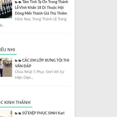
Tâm Tình Tạ Ơn Trong Thánh
Lễ Vĩnh Khấn 18 Dì Thuộc Hội
Dòng Mến Thánh Giá Thủ Thiêm
Hôm Nay, Trong Thánh Lễ Trang
...
IẾU NHI
CÁC EM LỚP XƯNG TỘI THI
VẤN ĐÁP
Chúa Nhật 5 Phục Sinh Với Sự
Hiện Diện...
C KINH THÁNH
SỨ ĐIỆP PHỤC SINH Karl