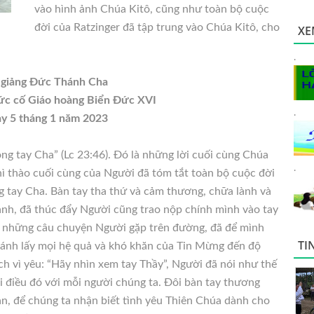
vào hình ảnh Chúa Kitô, cũng như toàn bộ cuộc
đời của Ratzinger đã tập trung vào Chúa Kitô, cho
XE
.
 giảng Đức Thánh Cha
ức cố Giáo hoàng Biển Đức XVI
.
y 5 tháng 1 năm 2023
ng tay Cha” (Lc 23:46). Đó là
những lời cuối cùng Chúa
.
 thì thào cuối cùng của Người đã tóm tắt toàn bộ cuộc đời
ng tay Cha. Bàn tay tha thứ và cảm thương, chữa lành và
ành, đã thúc đẩy Người cũng trao nộp chính mình vào tay
 những câu chuyện Người gặp trên đường, đã để mình
TI
gánh lấy mọi hệ quả và khó khăn của Tin Mừng đến độ
ch vì yêu: “Hãy nhìn xem tay Thầy”, Người đã nói như thế
i điều đó với mỗi người chúng ta. Đôi bàn tay thương
an, để chúng ta nhận biết tình yêu Thiên Chúa dành cho