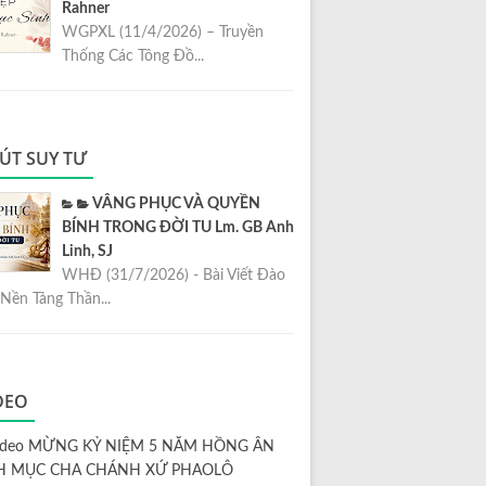
Rahner
WGPXL (11/4/2026) – Truyền
Thống Các Tông Đồ...
ÚT SUY TƯ
VÂNG PHỤC VÀ QUYỀN
BÍNH TRONG ĐỜI TU Lm. GB Anh
Linh, SJ
WHĐ (31/7/2026) - Bài Viết Đào
Nền Tảng Thần...
DEO
ideo MỪNG KỶ NIỆM 5 NĂM HỒNG ÂN
H MỤC CHA CHÁNH XỨ PHAOLÔ