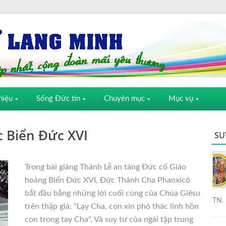
hiệu
Sống Đức tin
Chuyên mục
Mục vụ
 Biển Đức XVI
SU
Trong bài giảng Thánh Lễ an táng Đức cố Giáo
hoàng Biển Đức XVI, Đức Thánh Cha Phanxicô
bắt đầu bằng những lời cuối cùng của Chúa Giêsu
TN. 
trên thập giá: "Lạy Cha, con xin phó thác linh hồn
con trong tay Cha". Và suy tư của ngài tập trung