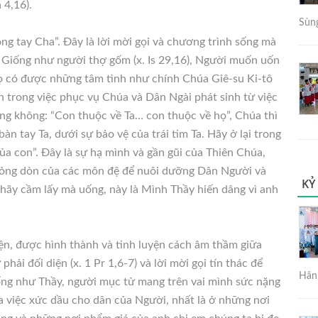
 4,16).
Sùng
ng tay Cha”. Đây là lời mời gọi và chương trình sống mà
 Giống như người thợ gốm (x. Is 29,16), Người muốn uốn
họ có được những tâm tình như chính Chúa Giê-su Ki-tô
 ơn trong việc phục vụ Chúa và Dân Ngài phát sinh từ việc
 không: “Con thuộc về Ta… con thuộc về họ”, Chúa thì
n tay Ta, dưới sự bảo vệ của trái tim Ta. Hãy ở lại trong
của con”. Đây là sự hạ mình và gần gũi của Thiên Chúa,
mỏng dòn của các môn đệ để nuôi dưỡng Dân Người và
KỶ
 hãy cầm lấy mà uống, này là Mình Thầy hiến dâng vì anh
ện, được hình thành và tinh luyện cách âm thầm giữa
ải đối diện (x. 1 Pr 1,6-7) và lời mời gọi tín thác để
Hân 
ống như Thầy, người mục tử mang trên vai mình sức nặng
 việc xức dầu cho dân của Người, nhất là ở những nơi