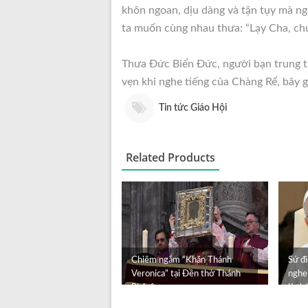
khôn ngoan, dịu dàng và tận tụy mà ng
ta muốn cùng nhau thưa: “Lạy Cha, chú
Thưa Đức Biển Đức, người bạn trung t
vẹn khi nghe tiếng của Chàng Rể, bây g
Tin tức Giáo Hội
Related Products
Chiêm ngắm “Khăn Thánh
Sứ đ
Veronica” tại Đền thờ Thánh
nghe
Phêrô
là th