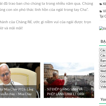
ài đã trao ban cho chúng ta trong nhiều năm qua. Chúng
K
ng con xin phó thác linh hồn của ngài trong tay Cha”.
V
Tại 
hành của Chàng Rể, ước gì niềm vui của ngài được trọn
iờ và mãi mãi!
BẠ
iệp Mùa Chay 2026: Lắng
SỨ ĐIỆP GIÁNG SINH VÀ
 và Ăn chay – Mùa Chay
PHÉP LÀNH URBI ET ORBI
Yo
ời gian hoán cải
NĂM 2025: CON THIÊN
CHÚA LẠI KHÔNG ...