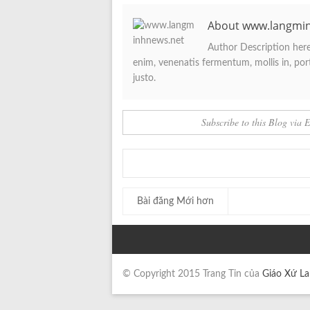
About www.langmi
Author Description here.
enim, venenatis fermentum, mollis in, porta
justo.
Subscribe to this Blog via 
Bài đăng Mới hơn
© Copyright 2015 Trang Tin của
Giáo Xứ L