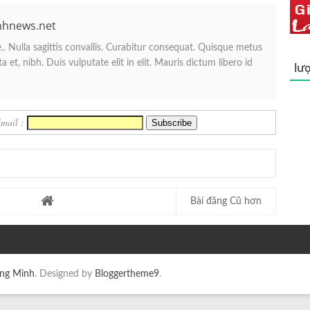
nhnews.net
. Nulla sagittis convallis. Curabitur consequat. Quisque metus
 et, nibh. Duis vulputate elit in elit. Mauris dictum libero id
lượ
Email :
Bài đăng Cũ hơn
ang Minh
. Designed by
Bloggertheme9
.