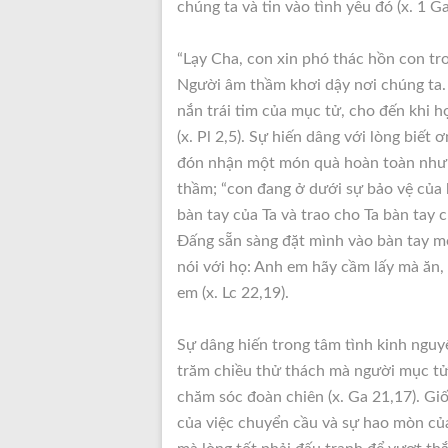
chúng ta và tin vào tình yêu đó (x. 1 Ga
“Lạy Cha, con xin phó thác hồn con tro
Người âm thầm khơi dậy nơi chúng ta.
nắn trái tim của mục tử, cho đến khi 
(x. Pl 2,5). Sự hiến dâng với lòng biết
đón nhận một món quà hoàn toàn nhưng
thầm; “con đang ở dưới sự bảo vệ của bà
bàn tay của Ta và trao cho Ta bàn tay 
Đấng sẵn sàng đặt mình vào bàn tay 
nói với họ: Anh em hãy cầm lấy mà ăn,
em (x. Lc 22,19).
Sự dâng hiến trong tâm tình kinh nguy
trăm chiều thử thách mà người mục tử ph
chăm sóc đoàn chiên (x. Ga 21,17). Gi
của việc chuyển cầu và sự hao mòn của