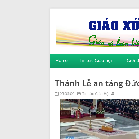
Home
Tin tức Giáo hội
Giới t
Thánh Lễ an táng Đức
05:05:00
Tin tức Giáo Hội