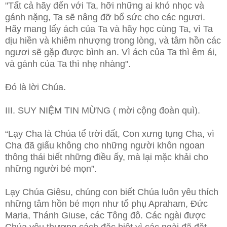
"Tất cả hãy đến với Ta, hỡi những ai khó nhọc và
gánh nặng, Ta sẽ nâng đỡ bổ sức cho các ngươi.
Hãy mang lấy ách của Ta và hãy học cùng Ta, vì Ta
dịu hiền và khiêm nhượng trong lòng, và tâm hồn các
ngươi sẽ gặp được bình an. Vì ách của Ta thì êm ái,
và gánh của Ta thì nhẹ nhàng".
Ðó là lời Chúa.
III. SUY NIỆM TIN MỪNG ( mời cộng đoàn quì).
“Lạy Cha là Chúa tể trời đất, Con xưng tụng Cha, vì
Cha đã giấu không cho những người khôn ngoan
thông thái biết những điều ấy, mà lại mặc khải cho
những người bé mọn”.
Lạy Chúa Giêsu, chúng con biết Chúa luôn yêu thích
những tâm hồn bé mọn như tổ phụ Apraham, Đức
Maria, Thánh Giuse, các Tông đô. Các ngài được