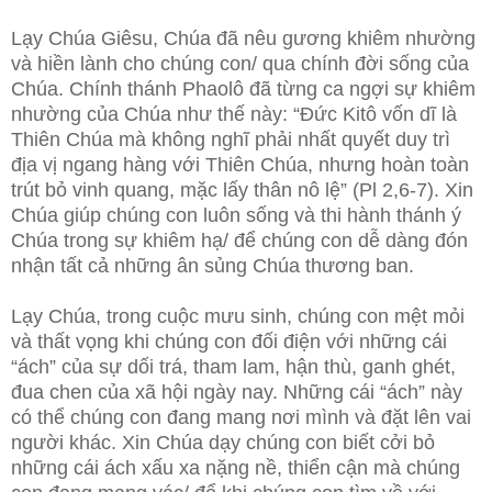
Lạy Chúa Giêsu, Chúa đã nêu gương khiêm nhường
và hiền lành cho chúng con/ qua chính đời sống của
Chúa. Chính thánh Phaolô đã từng ca ngợi sự khiêm
nhường của Chúa như thế này: “Đức Kitô vốn dĩ là
Thiên Chúa mà không nghĩ phải nhất quyết duy trì
địa vị ngang hàng với Thiên Chúa, nhưng hoàn toàn
trút bỏ vinh quang, mặc lấy thân nô lệ” (Pl 2,6-7). Xin
Chúa giúp chúng con luôn sống và thi hành thánh ý
Chúa trong sự khiêm hạ/ để chúng con dễ dàng đón
nhận tất cả những ân sủng Chúa thương ban.
Lạy Chúa, trong cuộc mưu sinh, chúng con mệt mỏi
và thất vọng khi chúng con đối điện với những cái
“ách” của sự dối trá, tham lam, hận thù, ganh ghét,
đua chen của xã hội ngày nay. Những cái “ách” này
có thể chúng con đang mang nơi mình và đặt lên vai
người khác. Xin Chúa dạy chúng con biết cởi bỏ
những cái ách xấu xa nặng nề, thiển cận mà chúng