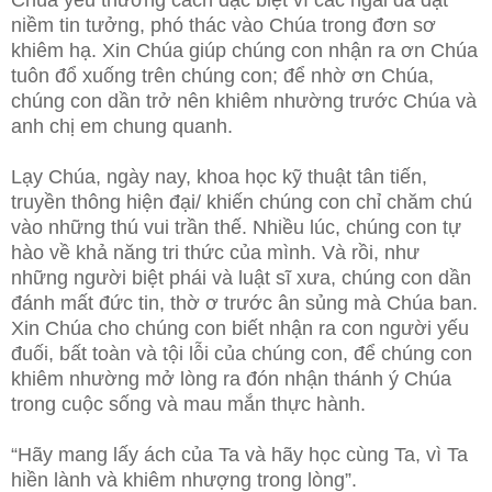
Chúa yêu thương cách đặc biệt vì các ngài đã đặt
niềm tin tưởng, phó thác vào Chúa trong đơn sơ
khiêm hạ. Xin Chúa giúp chúng con nhận ra ơn Chúa
tuôn đổ xuống trên chúng con; để nhờ ơn Chúa,
chúng con dần trở nên khiêm nhường trước Chúa và
anh chị em chung quanh.
Lạy Chúa, ngày nay, khoa học kỹ thuật tân tiến,
truyền thông hiện đại/ khiến chúng con chỉ chăm chú
vào những thú vui trần thế. Nhiều lúc, chúng con tự
hào về khả năng tri thức của mình. Và rồi, như
những người biệt phái và luật sĩ xưa, chúng con dần
đánh mất đức tin, thờ ơ trước ân sủng mà Chúa ban.
Xin Chúa cho chúng con biết nhận ra con người yếu
đuối, bất toàn và tội lỗi của chúng con, để chúng con
khiêm nhường mở lòng ra đón nhận thánh ý Chúa
trong cuộc sống và mau mắn thực hành.
“Hãy mang lấy ách của Ta và hãy học cùng Ta, vì Ta
hiền lành và khiêm nhượng trong lòng”.