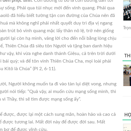
 đến phục sinh.
Con đường từ bỏ là con đường dẫn tới
sự sống. Phải qua tủi nhục mới đến vinh quang. Phải qua
aolô đã hiểu biết tường tận con đường của Chúa nên đã
Chuá mà không nghĩ phải nhất quyết duy trì địa vị ngang
Trọng
àn trút bỏ vinh quang mặc lấy thân nô lệ, trở nên giống
ười lại còn hạ mình, vâng lời cho đến nỗi bằng lòng chịu
thế, Thiên Chúa đã siêu tôn Người và tặng ban danh hiệu
hư vậy, khi vừa nghe danh thánh Giêsu, cả trên trời dưới
TH
 bái quỳ; và để tôn vinh Thiên Chúa Cha, mọi loài phải
Kitô là Chúa” (Pl 2, 6-11).
ười, Người không muốn ta đi vào tàn lụi diệt vong, nhưng
ười nói tiếp: “Quả vậy, ai muốn cứu mạng sống mình, thì
 vì Thầy, thì sẽ tìm được mạng sống ấy”.
HỌ
ể được, được lại một cách sung mãn, hoàn hảo và cao cả
ể được tương lai. Mất đời này để được đời sau. Mất
m bợ để được vĩnh cửu.