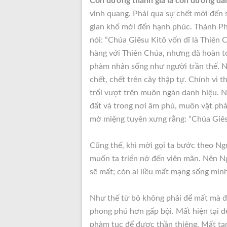
Con đường thánh giá là con đường dẫn
vinh quang. Phải qua sự chết mới đến 
gian khổ mới đến hạnh phúc. Thánh Ph
nói: “Chúa Giêsu Kitô vốn dĩ là Thiên 
hàng với Thiên Chúa, nhưng đã hoàn to
phàm nhân sống như người trần thế. Ng
chết, chết trên cây thập tự. Chính vì 
trổi vượt trên muôn ngàn danh hiệu. N
đất và trong nơi âm phủ, muôn vật phải
mở miệng tuyên xưng rằng: “Chúa Giêsu 
Cũng thế, khi mời gọi ta bước theo Ng
muốn ta triển nở đến viên mãn. Nên Ng
sẽ mất; còn ai liều mất mạng sống mình
Như thế từ bỏ không phải để mất mà đ
phong phú hơn gấp bội. Mất hiện tại đ
phàm tục để được thần thiêng. Mất tạ