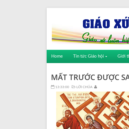
Home
Tin tức Giáo hội
Giới t
MẤT TRƯỚC ĐƯỢC SA
13:33:00
LỜI CHÚA