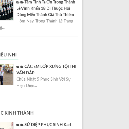
Tâm Tình Tạ Ơn Trong Thánh
Lễ Vĩnh Khấn 18 Dì Thuộc Hội
Dòng Mến Thánh Giá Thủ Thiêm
Hôm Nay, Trong Thánh Lễ Trang
...
IẾU NHI
CÁC EM LỚP XƯNG TỘI THI
VẤN ĐÁP
Chúa Nhật 5 Phục Sinh Với Sự
Hiện Diện...
C KINH THÁNH
SỨ ĐIỆP PHỤC SINH Karl