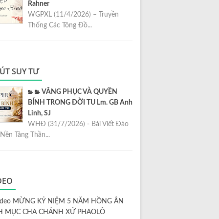
Rahner
WGPXL (11/4/2026) – Truyền
Thống Các Tông Đồ...
ÚT SUY TƯ
VÂNG PHỤC VÀ QUYỀN
BÍNH TRONG ĐỜI TU Lm. GB Anh
Linh, SJ
WHĐ (31/7/2026) - Bài Viết Đào
Nền Tảng Thần...
DEO
ideo MỪNG KỶ NIỆM 5 NĂM HỒNG ÂN
H MỤC CHA CHÁNH XỨ PHAOLÔ