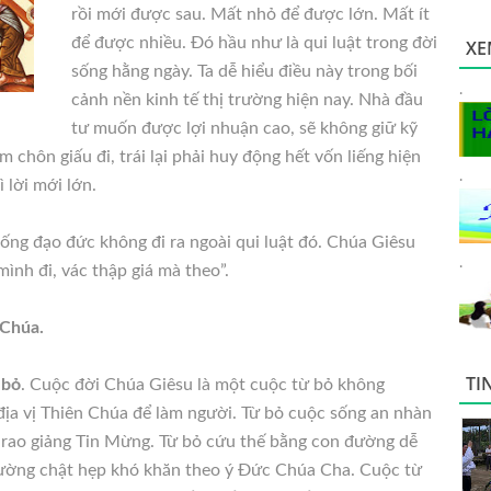
rồi mới được sau. Mất nhỏ để được lớn. Mất ít
để được nhiều. Đó hầu như là qui luật trong đời
XE
sống hằng ngày. Ta dễ hiểu điều này trong bối
.
cảnh nền kinh tế thị trường hiện nay. Nhà đầu
tư muốn được lợi nhuận cao, sẽ không giữ kỹ
m chôn giấu đi, trái lại phải
huy động hết vốn liếng hiện
.
 lời mới lớn.
ng đạo đức không đi ra ngoài qui luật đó. Chúa Giêsu
.
mình đi, vác thập giá mà theo”.
 Chúa.
TI
 bỏ
. Cuộc đời Chúa Giêsu là một cuộc từ bỏ không
 địa vị Thiên Chúa để làm người. Từ bỏ cuộc sống an nhàn
u rao giảng Tin Mừng. Từ bỏ cứu thế bằng con đường dễ
 đường chật hẹp khó khăn theo ý Đức Chúa Cha. Cuộc từ