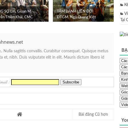
K
 SỢ Lm, Gioan M.
TẤM BÁNH LIÊN ĐỚI
V
ễn Thiên Khải, CMC
ĐTGM. Ngô Quang Kiệt
Tại 
nhnews.net
BẠ
. Nulla sagittis convallis. Curabitur consequat. Quisque metus
 et, nibh. Duis vulputate elit in elit. Mauris dictum libero id
Email :
Bài đăng Cũ hơn
Yo