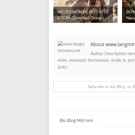
NGƯỜI MÔN ĐỆ ĐỨC KITÔ
ĐỪNG
ĐTGM. Giuse Ngô Quang
Nguy
Kiệt
About www.langmi
Author Description here.
enim, venenatis fermentum, mollis in, porta
justo.
Subscribe to this Blog via 
Bài đăng Mới hơn