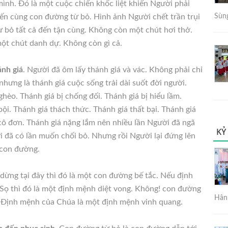
mình. Đó là một cuộc chiến khốc liệt khiến Người phải
ến cùng con đường từ bỏ. Hình ảnh Người chết trần trụi
Sùng
từ bỏ tất cả đến tận cùng. Không còn một chút hơi thở.
t chút danh dự. Không còn gì cả.
nh giá
. Người đã ôm lấy thánh giá và vác. Không phải chỉ
nhưng là thánh giá cuộc sống trải dài suốt đời người.
ghèo. Thánh giá bị chống đối. Thánh giá bị hiểu lầm.
bội. Thánh giá thách thức. Thánh giá thất bại. Thánh giá
 cô đơn. Thánh giá nặng lắm nên nhiều lần Người đã ngã
KỶ
 đã có lần muốn chối bỏ. Nhưng rồi Người lại đứng lên
 con đường.
ừng tại đây thì đó là một con đường bế tắc. Nếu định
Sọ thì đó là một định mệnh diệt vong. Không! con đường
Hân 
 Định mệnh của Chúa là một định mệnh vinh quang.