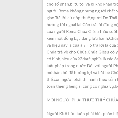
cho số phận,bị tù tội và bị khó khăn 
người Roma không,nhưng người chất vấ
giáo.Trả lời cứ nộp thuế,người Do Thá
hướng tới ngoại lai.Còn trả lời đừng 
của người Roma.Chúa Giêsu thấu suốt
xem một đồng bạc đang lưu hành.Chúa 
và hiệu này là của ai? Họ trả lời là c
Chúa,trả về cho Chúa.Chúa Giêsu có ý
có hình,hiệu của Xêdarê,nghĩa là các 
luật pháp trong nước.Ðối với người Ph
mờ,hàm hồ để hưởng lợi và bắt bẻ Chúa
thế,con người phải thi hành theo trần
toàn thiêng liêng,ai cũng có nghĩa vụ,
MỌI NGƯỜI PHẢI THỰC THI Ý CHÚ
Người Kitô hữu luôn phải biết phân biệ