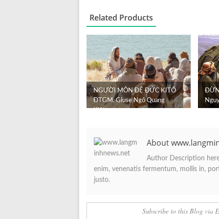
Related Products
NGƯỜI MÔN ĐỆ ĐỨC KITÔ
ĐỪNG
ĐTGM. Giuse Ngô Quang
Nguy
Kiệt
About www.langmi
Author Description here.
enim, venenatis fermentum, mollis in, porta
justo.
Subscribe to this Blog via 