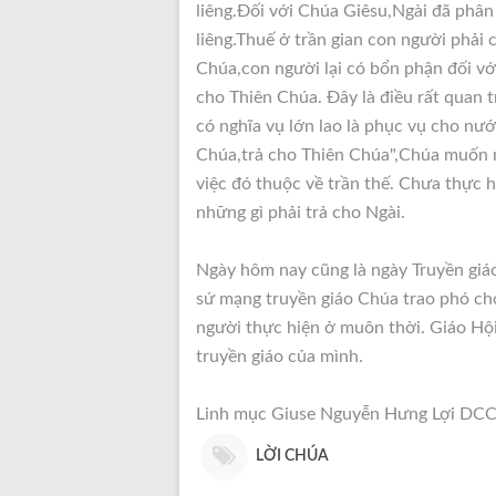
liêng.Ðối với Chúa Giêsu,Ngài đã phân b
liêng.Thuế ở trần gian con người phải
Chúa,con người lại có bổn phận đối vớ
cho Thiên Chúa. Ðây là điều rất quan 
có nghĩa vụ lớn lao là phục vụ cho nư
Chúa,trả cho Thiên Chúa",Chúa muốn m
việc đó thuộc về trần thế. Chưa thực
những gì phải trả cho Ngài.
Ngày hôm nay cũng là ngày Truyền giáo
sứ mạng truyền giáo Chúa trao phó ch
người thực hiện ở muôn thời. Giáo Hội
truyền giáo của mình.
Linh mục Giuse Nguyễn Hưng Lợi DC
LỜI CHÚA