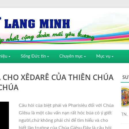
hiệu
Sống Đức tin
Chuyên mục
Mục vụ
Ả CHO XÊDARÊ CỦA THIÊN CHÚA
SU
 CHÚA
Câu hỏi của biệt phái và Pharisiêu đối với Chúa
Giêsu là một câu vấn nạn rất hóc búa có ý giết
TN. 
người,chứ không phải chỉ để tìm hiểu và cho
biết lập trường của Chúa Giêsu.Ðây là câu hỏi