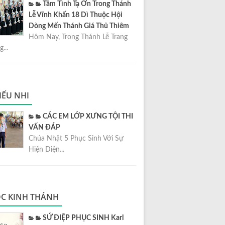
Tâm Tình Tạ Ơn Trong Thánh
Lễ Vĩnh Khấn 18 Dì Thuộc Hội
Dòng Mến Thánh Giá Thủ Thiêm
Hôm Nay, Trong Thánh Lễ Trang
...
IẾU NHI
CÁC EM LỚP XƯNG TỘI THI
VẤN ĐÁP
Chúa Nhật 5 Phục Sinh Với Sự
Hiện Diện...
C KINH THÁNH
SỨ ĐIỆP PHỤC SINH Karl