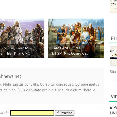
PH
 SỢ Lm, Gioan M.
TẤM BÁNH LIÊN ĐỚI
ễn Thiên Khải, CMC
ĐTGM. Ngô Quang Kiệt
Sâu 
nhnews.net
. Nulla sagittis convallis. Curabitur consequat. Quisque metus
 et, nibh. Duis vulputate elit in elit. Mauris dictum libero id
VI
V
Email :
LIN