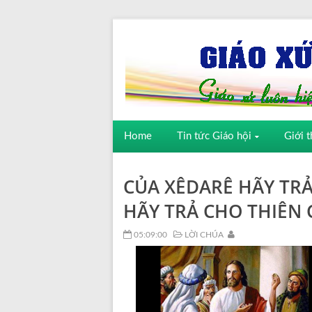
Home
Tin tức Giáo hội
Giới t
CỦA XÊDARÊ HÃY TR
HÃY TRẢ CHO THIÊN
05:09:00
LỜI CHÚA