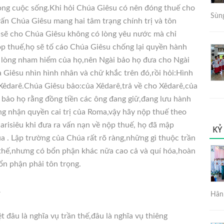
trong cuộc sống.Khi hỏi Chúa Giêsu có nên đóng thuế cho
Sùng
n Chúa Giêsu mang hai tâm trạng chính trị và tôn
i sẽ cho Chúa Giêsu không có lòng yêu nước mà chỉ
nộp thuế,họ sẽ tố cáo Chúa Giêsu chống lại quyền hành
 lòng nham hiểm của họ,nên Ngài bảo họ đưa cho Ngài
Giêsu nhìn hình nhân và chữ khắc trên đó,rồi hỏi:Hình
ủa Xêdarê.Chúa Giêsu bảo:của Xêdarê,trả về cho Xêdarê,của
 bảo họ rằng đồng tiền các ông đang giữ,đang lưu hành
ông nhận quyền cai trị của Roma,vậy hãy nộp thuế theo
arisiêu khi đưa ra vấn nạn về nộp thuế, họ đã mập
KỶ
 . Lập trường của Chúa rất rõ ràng,những gì thuộc trần
 thế,nhưng có bổn phận khác nữa cao cả và quí hóa,hoàn
bổn phận phải tôn trọng.
A
Hân 
t đâu là nghĩa vụ trần thế,đâu là nghĩa vụ thiêng