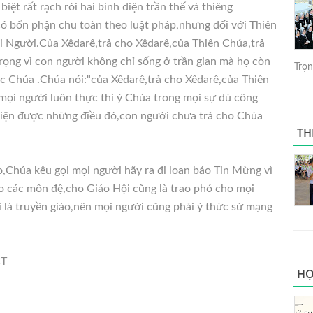
iệt rất rạch ròi hai bình diện trần thế và thiêng
 có bổn phận chu toàn theo luật pháp,nhưng đối với Thiên
i Người.Của Xêdarê,trả cho Xêdarê,của Thiên Chúa,trả
trọng vì con người không chỉ sống ở trần gian mà họ còn
Trọng
ớc Chúa .Chúa nói:"của Xêdarê,trả cho Xêdarê,của Thiên
ọi người luôn thực thi ý Chúa trong mọi sự dù công
 hiện được những điều đó,con người chưa trả cho Chúa
TH
,Chúa kêu gọi mọi người hãy ra đi loan báo Tin Mừng vì
o các môn đệ,cho Giáo Hội cũng là trao phó cho mọi
 là truyền giáo,nên mọi người cũng phải ý thức sứ mạng
CT
HỌ