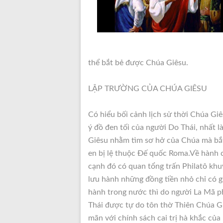
thể bắt bẻ được Chúa Giêsu.
LẬP TRƯỜNG CỦA CHÚA GIÊSU
Có hiểu bối cảnh lịch sử thời Chúa Gi
ý đồ đen tối của người Do Thái, nhất l
Giêsu nhằm tìm sơ hở của Chúa mà bắt
en bị lệ thuộc Ðế quốc Roma.Về hành c
cạnh đó có quan tổng trấn Philatô khuy
lưu hành những đồng tiền nhỏ chỉ có gi
hành trong nước thì do người La Mã p
Thái được tự do tôn thờ Thiên Chúa Gi
mãn với chính sách cai trị hà khắc củ