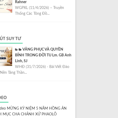
Rahner
WGPXL (11/4/2026) – Truyền
Thống Các Tông Đồ...
ÚT SUY TƯ
VÂNG PHỤC VÀ QUYỀN
BÍNH TRONG ĐỜI TU Lm. GB Anh
Linh, SJ
WHĐ (31/7/2026) - Bài Viết Đào
Nền Tảng Thần...
DEO
ideo MỪNG KỶ NIỆM 5 NĂM HỒNG ÂN
H MỤC CHA CHÁNH XỨ PHAOLÔ