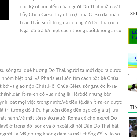
cực kỳ nham hiểm của người Do Thái nhằm gài
XE
bẫy Chúa Giêsu.Tuy nhiên,Chúa Giêsu đã hoàn
toàn thấu suốt lòng dạ của người Do Thái,nên
.
Ngài đã trả lời một cách thông suốt,không ai có
.
êsu sống tại quê hương Do
Thái,người ta mới đọc ra được
.
à nhóm biệt phái và Pharisiêu luôn tìm cách bắt bẻ Chúa
 bớ và giao nộp Chúa.Hồi Chúa Giêsu sống,nước Ít-ra-
hánh,dân Ít-ra-en có vua riêng là Hêrôđê,nhưng bên
nh loát mọi việc trong nước.Về tiền tệ,dân Ít-ra-en được
TI
á trị tương đối,hữu hạn,còn đồng tiền bạc có giá trị lưu
hát hành.Về mặt tôn giáo,người Roma để cho người Do
avê ở trong đời sống và ở ngoài xã hội.Dân Do Thái bất
a người La Mã,nhưng không dám ra mặt chống đối vì lo sợ