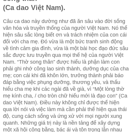
(Ca dao Việt Nam).
Câu ca dao này dường như đã ăn sâu vào đời sống
văn hóa và truyền thống của người Việt Nam. Nó thể
hiện sâu sắc lòng biết ơn và trách nhiệm của con cái
đối với cha mẹ. Đó vừa là một bức tranh sinh động
về tình cảm gia đình, vừa là một bài học đạo đức sâu
sắc được lưu truyền qua mọi thế hệ của người Việt
Nam. “Thờ song thân” được hiểu là phận làm con
phải ghi nhớ công lao sinh thành, dưỡng dục của cha
mẹ; con cái khi đã khôn lớn, trưởng thành phải báo
đáp bằng việc phụng dưỡng, thương yêu, và thấu
hiểu cha mẹ khi các ngài đã về già, vì “Một lòng thờ
mẹ kính cha, / cho tròn chữ hiếu mới là đạo con” (Ca
dao Việt Nam). Điều này không chỉ được thể hiện
qua lời nói và việc làm mà cần phải thể hiện qua thái
độ, cung cách sống và ứng xử với mọi người xung
quanh. Những giá trị này là nền tảng để xây dựng
một xã hội công bằng, bác ái và tôn trọng lẫn nhau