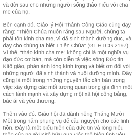
và đời sau cho những người sống thảo hiếu với cha
mẹ của họ.
Bên cạnh đó, Giáo lý Hội Thánh Công Giáo cũng dạy
rằng: “Thiên Chúa muốn rằng sau Người, chúng ta
phải tôn kính cha mẹ, vì đã sinh thành dưỡng dục, và
dạy cho chúng ta biết Thiên Chúa” (GL HTCG 2197).
Vì thế, “thảo kính cha mẹ” không chỉ là một nghĩa vụ
đạo đức cơ bản, mà còn diễn tả việc sống Đức tin
Kitô giáo, phản ánh lòng kính trọng và biết ơn đối với
những người đã sinh thành và nuôi dưỡng mình. Đây
cũng là một trong những nguyên tắc căn bản trong
việc xây dựng các mối tương quan trong gia đình một
cách lành mạnh và xây dựng một xã hội công bằng,
bác ái và yêu thương.
Thêm vào đó, Giáo hội đã dành riêng Tháng Mười
Một trong năm phụng vụ để cầu nguyện cho các linh
hồn. Đây là một biểu hiện của đức tin và lòng hiếu
thảo của người Kitô hữu qua việc thể hiện tình yêu