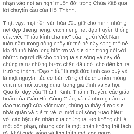
nhận vào nơi an nghỉ muôn đời trong Chúa Kitô qua
lời chuyển cầu của Hội Thánh.
Thật vậy, mọi nền văn hóa đều giữ cho mình những
nét đẹp thiêng liêng, cách riêng nét đẹp truyền thống
của việc “Thảo kính cha mẹ” của người Việt Nam
luôn nằm trong dòng chảy từ thế hệ này sang thế hệ
kia để thể hiện lòng biết ơn và sự kính trọng đối với
những người đã cho chúng ta sự sống và dạy dỗ
chúng ta từ những bước chân đầu đời cho đến khi ta
trưởng thành. “Đạo hiếu” là một đức tính cao quý và
là một nguyên tắc cơ bản vững chắc cho nền móng
của mọi mối tương quan trong gia đình và xã hội.
Qua lời dạy của Thánh Kinh, Thánh Truyền, các giáo
huấn của Giáo Hội Công Giáo, và cả những câu ca
dao tục ngữ của Việt Nam, chúng ta thấy được sự
nhất quán và giá trị về lời mời gọi sống “Đạo hiếu”
với các bậc tiền nhân của chúng ta. Đó không chỉ là
một bổn phận, nhưng còn là một phần không thể tách
rời khỏi cuộc sống và tinh thần mỗi con người.