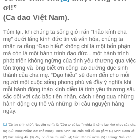
ơi!”
(Ca dao Việt Nam).
Tóm lại, khi chúng ta sống giới răn “thảo kính cha
mẹ” dưới lăng kính đức tin và văn hóa, chúng ta
nhận ra rằng “Đạo hiếu” không chỉ là một bổn phận
mà còn là một hành trình đạo đức - một hành trình
phát triển không ngừng của tình yêu thương qua việc
tôn trọng và lòng biết ơn công lao dưỡng dục sinh
thành của cha mẹ. “Đạo hiếu” sẽ đem đến cho mỗi
người một cuộc sống phong phú và đầy ý nghĩa khi
mỗi hành động thảo kính diễn tả tình yêu thương sâu
sắc đối với các bậc tiền nhân, cách riêng qua những
hành động cụ thể và những lời cầu nguyện hàng
ngày.
[1]
“Cù lao chín chữ”: Nguyên nghĩa là “Cửu tự cù lao,” nghĩa là công lao khó nhọc của cha
mẹ (Cù: nhọc nhằn; lao: khó nhọc). Theo Kinh Thi, chín chữ cù lao gồm: (1) Sinh: Sanh đẻ.
(2) Cúc: Nâng đỡ. (3) Phụ: Vuốt ve trìu mến. (4) Súc: Cho bú mớm. (5) Trưởng: Nuôi cho