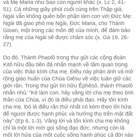
và Mẹ Maria như bao con người khác (x. Lc 2, 41-
51). Cả những giây phút cuối cùng trên Thập giá,
Ngài vẫn không quên bổn phận làm con với Đức Mẹ:
Ngài đã giao phó mẹ Ngài, Đức Maria, cho Thánh
Gioan, một trong các môn đệ của mình, để đảm bảo
rằng mẹ của Ngài sẽ được chăm sóc (x. Ga 19, 26-
27).
Do đó, Thánh Phaolô trong thư gửi các cộng đoàn
Kitô hữu đầu tiên đã nhấn mạnh về tầm quan trọng
của việc thảo kính cha mẹ. Điều này phản ánh và mở
rộng giáo huấn của Chúa Giêsu về việc tuân giữ các
giới răn. Trong thư gửi tín hữu Êphêsô, thánh Phaolô
nhắn nhủ: “Kẻ làm con, hãy vâng lời cha mẹ theo tinh
thần của Chúa, vì đó là điều phải đạo. Hãy tôn kính
cha mẹ. Đó là điều răn thứ nhất có kèm theo lời hứa:
để ngươi được hạnh phúc và hưởng thọ trên mặt đất
này” (Ep 6, 1-3). Vâng lời và tôn kính cha mẹ không
chỉ là một lời mời gọi sống đạo đức, nhưng còn là
một lời hứa của một cuộc sống hạnh phúc cả đời này