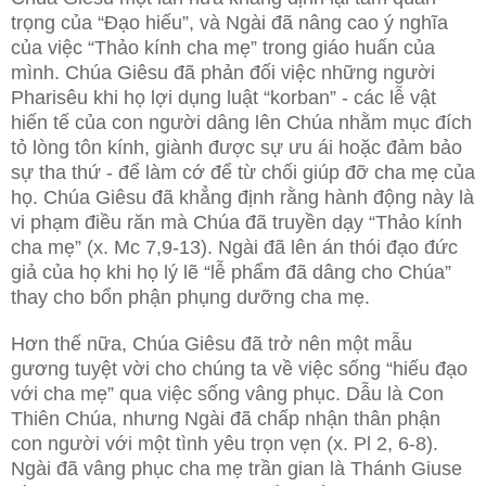
trọng của “Đạo hiếu”, và Ngài đã nâng cao ý nghĩa
của việc “Thảo kính cha mẹ” trong giáo huấn của
mình. Chúa Giêsu đã phản đối việc những người
Pharisêu khi họ lợi dụng luật “korban” - các lễ vật
hiến tế của con người dâng lên Chúa nhằm mục đích
tỏ lòng tôn kính, giành được sự ưu ái hoặc đảm bảo
sự tha thứ - để làm cớ để từ chối giúp đỡ cha mẹ của
họ. Chúa Giêsu đã khẳng định rằng hành động này là
vi phạm điều răn mà Chúa đã truyền dạy “Thảo kính
cha mẹ” (x. Mc 7,9-13). Ngài đã lên án thói đạo đức
giả của họ khi họ lý lẽ “lễ phẩm đã dâng cho Chúa”
thay cho bổn phận phụng dưỡng cha mẹ.
Hơn thế nữa, Chúa Giêsu đã trở nên một mẫu
gương tuyệt vời cho chúng ta về việc sống “hiếu đạo
với cha mẹ” qua việc sống vâng phục. Dẫu là Con
Thiên Chúa, nhưng Ngài đã chấp nhận thân phận
con người với một tình yêu trọn vẹn (x. Pl 2, 6-8).
Ngài đã vâng phục cha mẹ trần gian là Thánh Giuse