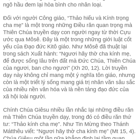
ngõ hầu đem lại hòa bình cho nhân loại.
Đối với người Công giáo, “Thảo hiếu và Kính trọng
cha mẹ” là một trong những Điều răn quan trọng mà
Thiên Chúa truyền dạy con người ngay từ thời Cựu
ước qua Môsê. Đây là một trong những giới luật cốt
yếu của Đạo đức Kitô giáo. Như Môsê đã thuật lại
trong sách Xuất hành: “Ngươi hãy thờ cha kính mẹ,
để được sống lâu trên đất mà Đức Chúa, Thiên Chúa
của ngươi, ban cho ngươi” (Xh 20, 12). Lời truyền
dạy này không chỉ mang một ý nghĩa tôn giáo, nhưng
còn là một triết lý sống mang giá trị nhân văn sâu sắc
của nhiều nền văn hóa và là nền tảng đạo đức của
xã hội loài người.
Chính Chúa Giêsu nhiều lần nhắc lại những điều răn
mà Thiên Chúa truyền dạy, trong đó có điều răn thứ
tư: “Thảo kính cha mẹ”. Như Tin Mừng theo Thánh
Mátthêu viết: “Ngươi hãy thờ cha kính mẹ” (Mt 15, 4).
Chúa Giêsu một lần nữa khẳng định lại tầm quan