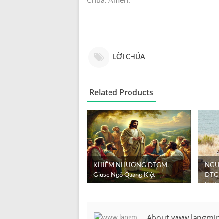
Chúa. Amen.
LỜI CHÚA
Related Products
KHIÊM NHƯỢNG ĐTGM.
NGƯ
Giuse Ngô Quang Kiệt
ĐTGM
Kiệt
About www.langmi