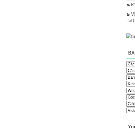
K
V
Tại 
BẠ
Yo