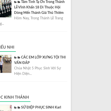
Tâm Tình Tạ Ơn Trong Thánh
Lễ Vĩnh Khấn 18 Dì Thuộc Hội
Dòng Mến Thánh Giá Thủ Thiêm
Hôm Nay, Trong Thánh Lễ Trang
...
IẾU NHI
CÁC EM LỚP XƯNG TỘI THI
VẤN ĐÁP
Chúa Nhật 5 Phục Sinh Với Sự
Hiện Diện...
C KINH THÁNH
SỨ ĐIỆP PHỤC SINH Karl