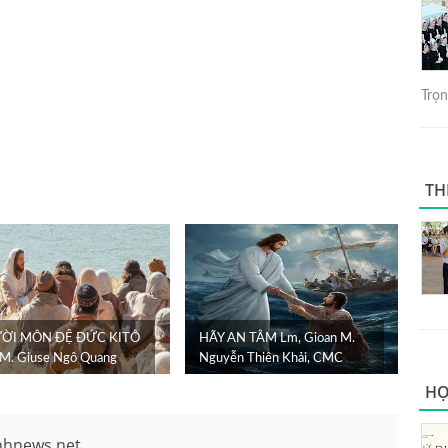
Trọng
TH
ỜI MÔN ĐỆ ĐỨC KITÔ
HÃY AN TÂM Lm, Gioan M.
. Giuse Ngô Quang
Nguyễn Thiên Khải, CMC
HỌ
nhnews.net