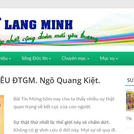
hiệu
Sống Đức tin
Chuyên mục
Mục vụ
U ĐTGM. Ngô Quang Kiệt.
SU
Bài Tin Mừng hôm nay cho ta thấy nhiều sự thật
quan trọng về kết cục của con người.
TN. 
Sự thật thứ nhất là: thế giới này sẽ chấm dứt.
Không có gì vĩnh cửu ở đời này. Mọi sự sẽ qua đi.