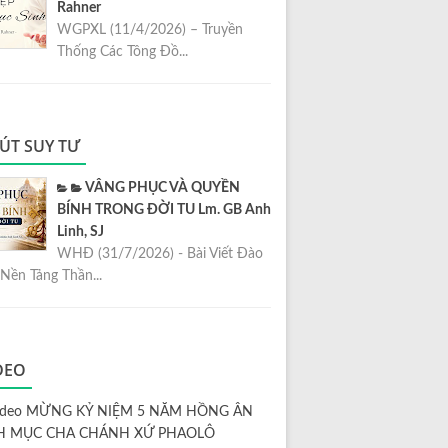
Rahner
WGPXL (11/4/2026) – Truyền
Thống Các Tông Đồ...
ÚT SUY TƯ
VÂNG PHỤC VÀ QUYỀN
BÍNH TRONG ĐỜI TU Lm. GB Anh
Linh, SJ
WHĐ (31/7/2026) - Bài Viết Đào
Nền Tảng Thần...
DEO
ideo MỪNG KỶ NIỆM 5 NĂM HỒNG ÂN
H MỤC CHA CHÁNH XỨ PHAOLÔ