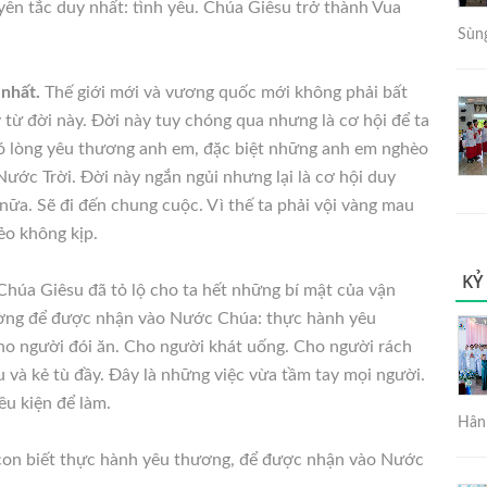
uyên tắc duy nhất: tình yêu. Chúa Giêsu trở thành Vua
Sùng
 nhất.
Thế giới mới và vương quốc mới không phải bất
ừ đời này. Đời này tuy chóng qua nhưng là cơ hội để ta
ó lòng yêu thương anh em, đặc biệt những anh em nghèo
ước Trời. Đời này ngắn ngủi nhưng lại là cơ hội duy
nữa. Sẽ đi đến chung cuộc. Vì thế ta phải vội vàng mau
ẻo không kịp.
KỶ
Chúa Giêsu đã tỏ lộ cho ta hết những bí mật của vận
đường để được nhận vào Nước Chúa: thực hành yêu
ho người đói ăn. Cho người khát uống. Cho người rách
 và kẻ tù đầy. Đây là những việc vừa tầm tay mọi người.
ều kiện để làm.
Hân 
 con biết thực hành yêu thương, để được nhận vào Nước