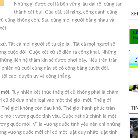
Những gì được coi là bền vững lâu dài rồi cũng tan
thành cát bụi. Của cải, tài năng, công danh cũng
XE
 cũ cũng không còn. Sau cùng mọi
người bằng nhau và
.
xét.
 xử.
Tất cả mọi người sẽ tụ tập lại. Tất cả mọi người sẽ
.
rong cuộc đời. Cuộc xét xử sẽ diễn ra công khai. Những
Những liên hệ thầm kín sẽ được phơi bày. Nếu trên trần
i phiên xử cuối cùng này sẽ có công bằng tuyệt đối.
.
 tối cao, quyền uy và công thẳng.
 mới.
Tuy nhiên kết thúc thế giới cũ không phải là chấm
i cũ để đưa nhân loại vào một thế giới mới. Thế giới
TI
. Thế giới không còn đau khổ. Thế giới hạnh phúc tràn
ốc mới: vương quốc tình yêu. Cuộc xét xử chính là một
ơng quốc mới. Vì là vương quốc tình yêu nên chỉ những
rong vương quốc mới chỉ có một luật duy nhất: luật tình