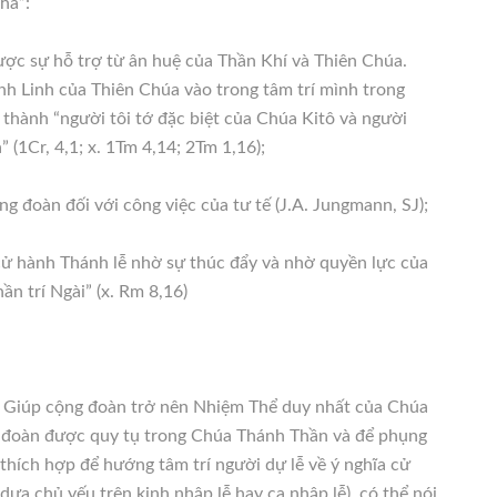
ha”:
ược sự hỗ trợ từ ân huệ của Thần Khí và Thiên Chúa.
ánh Linh của Thiên Chúa vào trong tâm trí mình trong
 thành “người tôi tớ đặc biệt của Chúa Kitô và người
(1Cr, 4,1; x. 1Tm 4,14; 2Tm 1,16);
g đoàn đối với công việc của tư tế (J.A. Jungmann, SJ);
ể cử hành Thánh lễ nhờ sự thúc đẩy và nhờ quyền lực của
ần trí Ngài” (x. Rm 8,16)
i] Giúp cộng đoàn trở nên Nhiệm Thể duy nhất của Chúa
g đoàn được quy tụ trong Chúa Thánh Thần và để phụng
 thích hợp để hướng tâm trí người dự lễ về ý nghĩa cử
(dựa chủ yếu trên kinh nhập lễ hay ca nhập lễ), có thể nói