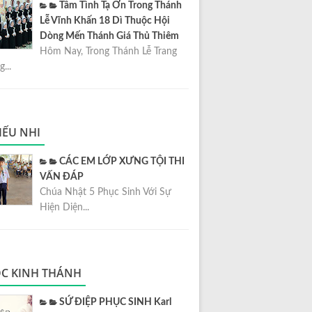
Tâm Tình Tạ Ơn Trong Thánh
Lễ Vĩnh Khấn 18 Dì Thuộc Hội
Dòng Mến Thánh Giá Thủ Thiêm
Hôm Nay, Trong Thánh Lễ Trang
...
IẾU NHI
CÁC EM LỚP XƯNG TỘI THI
VẤN ĐÁP
Chúa Nhật 5 Phục Sinh Với Sự
Hiện Diện...
C KINH THÁNH
SỨ ĐIỆP PHỤC SINH Karl