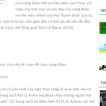
cho cộng đoàn biết sự hiện diện của Chúa. Lời
chào của linh mục và câu đáp của cộng đoàn
XE
nói lên mầu nhiệm của Hội Thánh được quy tụ.
.
c một thừa tác viên giáo dân có thể nói rất vắn tắt dẫn
ấy (Quy chế Tổng quát Sách Lễ Rôma, số 50).
.
.
thức cho chủ tế chọn để chào cộng đoàn:
hị em
TI
tố cổ xưa nhất của nghi thức nhập lễ và là một câu có
 Trong sách Rút (2,4) khi ông Bôat chào những người thợ
h”; [ii] Trong sách Sử Biên Niên II (15,2), Azarias nói với