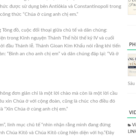
thức được sử dụng bên Antiôkia và Constantinopoli trong
 công thức “Chúa ở cùng anh chị em.”
Tông đồ, cuộc đối thoại giữa chủ tế và dân chúng:
 hiện trong Kinh nguyện Thánh Thể hồi thế kỷ IV và cuối
PH
i đầu Thánh lễ. Thánh Gioan Kim Khẩu nói rằng khi tiến
n: “Bình an cho anh chị em” và dân chúng đáp lại: “Và ở
Sâu 
ông đơn giản chỉ là một lời chào mà còn là một lời cầu
kêu xin Chúa ở với cộng đoàn, cũng là chúc cho điều đó
là “Xin Chúa ở cùng anh chị em.”
VI
m”, linh mục chủ tế “nhìn nhận rằng mình đang đứng
V
LIN
nh Chúa Kitô và Chúa Kitô cũng hiện diện với họ.”Đây