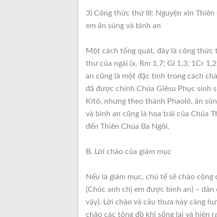
3) Công thức thứ III: Nguyện xin Thiê
em ân sủng và bình an
Một cách tổng quát, đây là công thức 
thư của ngài (x. Rm 1,7; Gl 1,3; 1Cr 1,2
an cũng là một đặc tính trong cách ch
đã được chính Chúa Giêsu Phục sinh sử
Kitô, nhưng theo thánh Phaolô, ân sủ
và bình an cũng là hoa trái của Chúa T
đến Thiên Chúa Ba Ngôi.
B. Lời chào của giám mục
Nếu là giám mục, chủ tế sẽ chào cộng 
(Chúc anh chị em được bình an) – dân
vậy). Lời chào và câu thưa này càng h
chào các tông đồ khi sống lại và hiện r