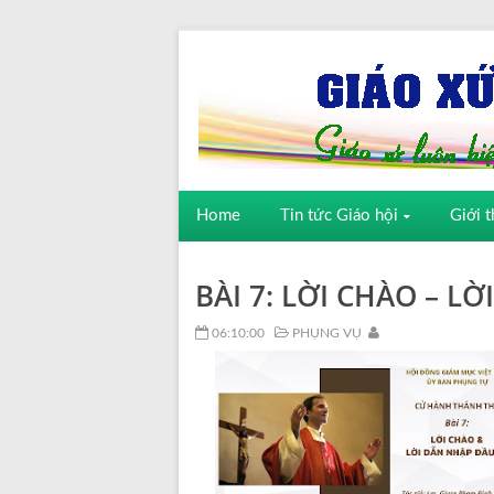
Home
Tin tức Giáo hội
Giới t
BÀI 7: LỜI CHÀO – L
06:10:00
PHỤNG VỤ