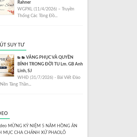
Rahner
WGPXL (11/4/2026) – Truyền
Thống Các Tông Đồ...
ÚT SUY TƯ
VÂNG PHỤC VÀ QUYỀN
BÍNH TRONG ĐỜI TU Lm. GB Anh
Linh, SJ
WHĐ (31/7/2026) - Bài Viết Đào
Nền Tảng Thần...
DEO
ideo MỪNG KỶ NIỆM 5 NĂM HỒNG ÂN
H MỤC CHA CHÁNH XỨ PHAOLÔ