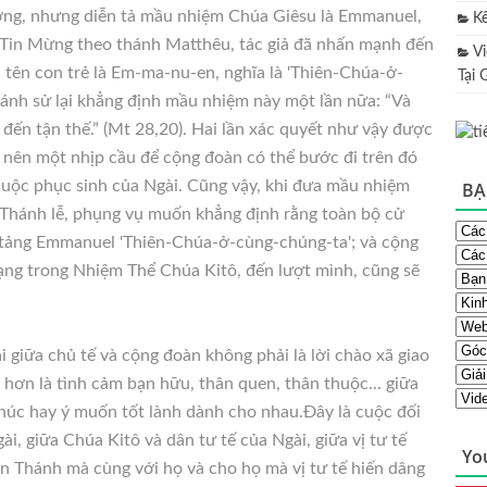
ờng, nhưng diễn tả mầu nhiệm Chúa Giêsu là Emmanuel,
K
 Tin Mừng theo thánh Matthêu, tác giả đã nhấn mạnh đến
V
 tên con trẻ là Em-ma-nu-en, nghĩa là 'Thiên-Chúa-ở-
Tại 
hánh sử lại khẳng định mầu nhiệm này một lần nữa: “Và
đến tận thế.” (Mt 28,20). Hai lần xác quyết như vậy được
m nên một nhịp cầu để cộng đoàn có thể bước đi trên đó
cuộc phục sinh của Ngài. Cũng vậy, khi đưa mầu nhiệm
BẠ
Thánh lễ, phụng vụ muốn khẳng định rằng toàn bộ cử
n tảng Emmanuel 'Thiên-Chúa-ở-cùng-chúng-ta'; và cộng
ạng trong Nhiệm Thể Chúa Kitô, đến lượt mình, cũng sẽ
i giữa chủ tế và cộng đoàn không phải là lời chào xã giao
hơn là tình cảm bạn hữu, thân quen, thân thuộc... giữa
chúc hay ý muốn tốt lành dành cho nhau.Đây là cuộc đối
i, giữa Chúa Kitô và dân tư tế của Ngài, giữa vị tư tế
Yo
 Thánh mà cùng với họ và cho họ mà vị tư tế hiến dâng