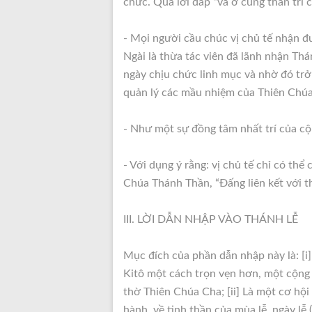
chức. Qua lời đáp “và ở cùng thần trí c
- Mọi người cầu chúc vị chủ tế nhận đ
Ngài là thừa tác viên đã lãnh nhận Th
ngày chịu chức linh mục và nhờ đó trở
quản lý các mầu nhiệm của Thiên Chúa” 
- Như một sự đồng tâm nhất trí của cộn
- Với dụng ý rằng: vị chủ tế chỉ có th
Chúa Thánh Thần, “Đấng liên kết với th
III. LỜI DẪN NHẬP VÀO THÁNH LỄ
Mục đích của phần dẫn nhập này là: [
Kitô một cách trọn vẹn hơn, một cộn
thờ Thiên Chúa Cha; [ii] Là một cơ hội
hành, về tinh thần của mùa lễ, ngày lễ 