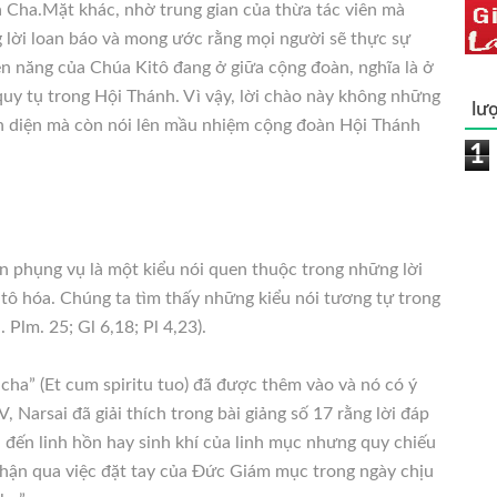
a Cha.Mặt khác, nhờ trung gian của thừa tác viên mà
lời loan báo và mong ước rằng mọi người sẽ thực sự
n năng của Chúa Kitô đang ở giữa cộng đoàn, nghĩa là ở
uy tụ trong Hội Thánh. Vì vậy, lời chào này không những
lượ
n diện mà còn nói lên mầu nhiệm cộng đoàn Hội Thánh
1
n phụng vụ là một kiểu nói quen thuộc trong những lời
tô hóa. Chúng ta tìm thấy những kiểu nói tương tự trong
 Plm. 25; Gl 6,18; Pl 4,23).
í cha” (Et cum spiritu tuo) đã được thêm vào và nó có ý
V, Narsai đã giải thích trong bài giảng số 17 rằng lời đáp
i đến linh hồn hay sinh khí của linh mục nhưng quy chiếu
hận qua việc đặt tay của Đức Giám mục trong ngày chịu