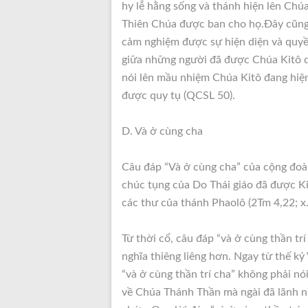
hy lễ hằng sống và thánh hiện lên Chú
Thiên Chúa được ban cho họ.Đây cũng 
cảm nghiệm được sự hiện diện và quyề
giữa những người đã được Chúa Kitô q
nói lên mầu nhiệm Chúa Kitô đang hiệ
được quy tụ (QCSL 50).
D. Và ở cùng cha
Câu đáp “Và ở cùng cha” của cộng đoà
chúc tụng của Do Thái giáo đã được Ki
các thư của thánh Phaolô (2Tm 4,22; x..
Từ thời cổ, câu đáp “và ở cùng thần tr
nghĩa thiêng liêng hơn. Ngay từ thế kỷ 
“và ở cùng thần trí cha” không phải nó
về Chúa Thánh Thần mà ngài đã lãnh n