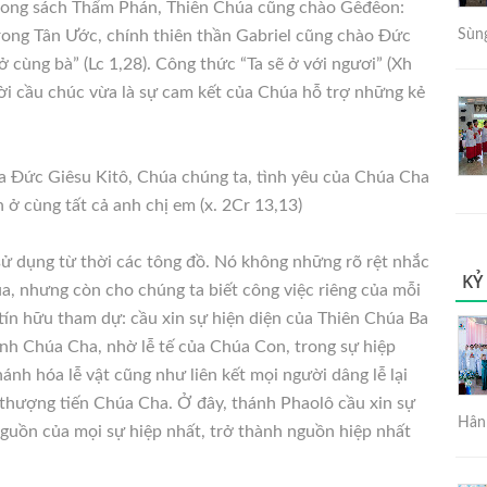
 Trong sách Thẩm Phán, Thiên Chúa cũng chào Gêđêon:
 Trong Tân Ước, chính thiên thần Gabriel cũng chào Đức
Sùng
 cùng bà” (Lc 1,28). Công thức “Ta sẽ ở với ngươi” (Xh
 lời cầu chúc vừa là sự cam kết của Chúa hỗ trợ những kẻ
ủa Đức Giêsu Kitô, Chúa chúng ta, tình yêu của Chúa Cha
ở cùng tất cả anh chị em (x. 2Cr 13,13)
ử dụng từ thời các tông đồ. Nó không những rõ rệt nhắc
KỶ
úa, nhưng còn cho chúng ta biết công việc riêng của mỗi
tín hữu tham dự: cầu xin sự hiện diện của Thiên Chúa Ba
inh Chúa Cha, nhờ lễ tế của Chúa Con, trong sự hiệp
nh hóa lễ vật cũng như liên kết mọi người dâng lễ lại
 thượng tiến Chúa Cha. Ở đây, thánh Phaolô cầu xin sự
Hân 
nguồn của mọi sự hiệp nhất, trở thành nguồn hiệp nhất