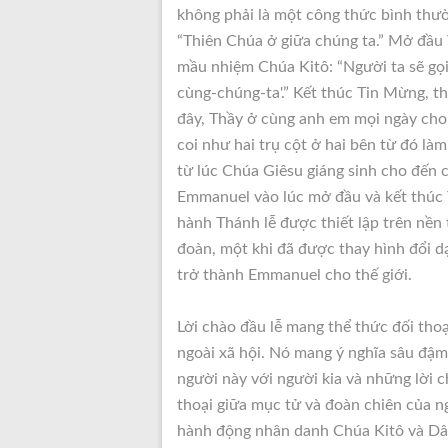
không phải là một công thức bình thư
“Thiên Chúa ở giữa chúng ta.” Mở đầu
mầu nhiệm Chúa Kitô: “Người ta sẽ gọi
cùng-chúng-ta'.” Kết thúc Tin Mừng, t
đây, Thầy ở cùng anh em mọi ngày cho 
coi như hai trụ cột ở hai bên từ đó là
từ lúc Chúa Giêsu giáng sinh cho đến 
Emmanuel vào lúc mở đầu và kết thúc 
hành Thánh lễ được thiết lập trên nề
đoàn, một khi đã được thay hình đổi d
trở thành Emmanuel cho thế giới.
Lời chào đầu lễ mang thể thức đối thoạ
ngoài xã hội. Nó mang ý nghĩa sâu đậm 
người này với người kia và những lời 
thoại giữa mục tử và đoàn chiên của ngà
hành động nhân danh Chúa Kitô và Dân