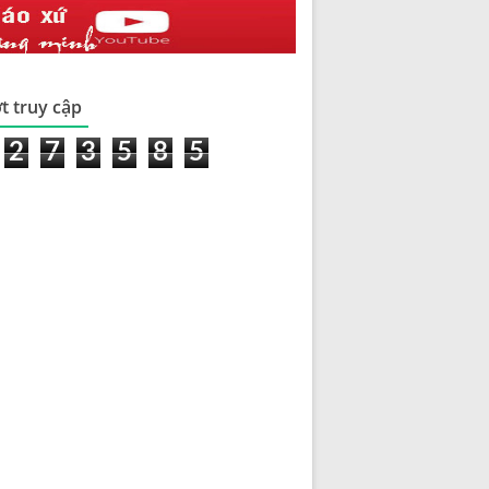
t truy cập
2
7
3
5
8
5