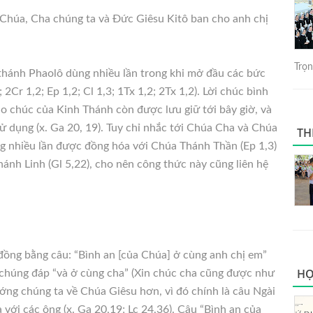
n Chúa, Cha chúng ta và Đức Giêsu Kitô ban cho anh chị
Trọng
thánh Phaolô dùng nhiều lần trong khi mở đầu các bức
; 2Cr 1,2; Ep 1,2; Cl 1,3; 1Tx 1,2; 2Tx 1,2). Lời chúc bình
ào chúc của Kinh Thánh còn được lưu giữ tới bây giờ, và
 dụng (x. Ga 20, 19). Tuy chỉ nhắc tới Chúa Cha và Chúa
TH
ng nhiều lần được đồng hóa với Chúa Thánh Thần (Ep 1,3)
hánh Linh (Gl 5,22), cho nên công thức này cũng liên hệ
đồng bằng câu: “Bình an [của Chúa] ở cùng anh chị em”
HỌ
 chúng đáp “và ở cùng cha” (Xin chúc cha cũng được như
ướng chúng ta về Chúa Giêsu hơn, vì đó chính là câu Ngài
a với các ông (x. Ga 20,19; Lc 24,36). Câu “Bình an của