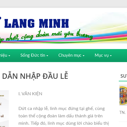
hiệu
Sống Đức tin
Chuyên mục
Mục vụ
ỜI DẪN NHẬP ĐẦU LỄ
SU
I. VĂN KIỆN
Dứt ca nhập lễ, linh mục đứng tại ghế, cùng
TN. 
toàn thể cộng đoàn làm dấu thánh giá trên
mình. Tiếp đó, linh mục dùng lời chào biểu thị