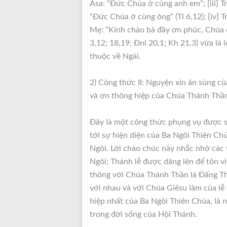
Asa: “Đức Chúa ở cùng anh em”; [iii]
“Đức Chúa ở cùng ông” (Tl 6,12); [iv]
Mẹ: “Kính chào bà đầy ơn phúc, Chúa ở
3,12; 18,19; Đnl 20,1; Kh 21,3) vừa là
thuộc về Ngài.
2) Công thức II: Nguyện xin ân sủng c
và ơn thông hiệp của Chúa Thánh Thần 
Đây là một công thức phụng vụ được s
tới sự hiện diện của Ba Ngôi Thiên Ch
Ngôi. Lời chào chúc này nhắc nhở các 
Ngôi; Thánh lễ được dâng lên để tôn v
thông với Chúa Thánh Thần là Đấng Thá
với nhau và với Chúa Giêsu làm của lễ
hiệp nhất của Ba Ngôi Thiên Chúa, là 
trong đời sống của Hội Thánh.