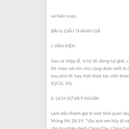
và biên soạn.
BÀI 6: DẤU THÁNH GIÁ
I. VĂN KIỆN
Sau ca nhập lễ, vị tư tế, đứng tại ghế,
lời chào mà nói cho cộng đoàn biết là c
hay phó tế, hay một thừa tác viên khác
(QCSL 50).
II. LỊCH SỬ VÀ Ý NGHĨA
Làm dấu thánh giá là một thói quen lâu
Mừng Mt 28,19: “Vậy anh em hãy đi và
cho họ nhân danh Chúa Cha, Chúa Con