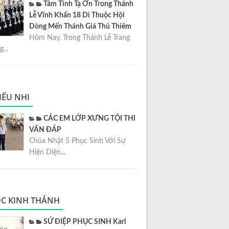
Tâm Tình Tạ Ơn Trong Thánh
Lễ Vĩnh Khấn 18 Dì Thuộc Hội
Dòng Mến Thánh Giá Thủ Thiêm
Hôm Nay, Trong Thánh Lễ Trang
...
IẾU NHI
CÁC EM LỚP XƯNG TỘI THI
VẤN ĐÁP
Chúa Nhật 5 Phục Sinh Với Sự
Hiện Diện...
C KINH THÁNH
SỨ ĐIỆP PHỤC SINH Karl