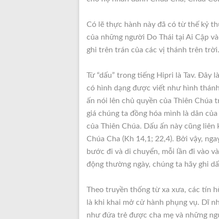
Có lẽ thực hành này đã có từ thế kỷ th
của những người Do Thái tại Ai Cập và
ghi trên trán của các vị thánh trên trời
Từ “dấu” trong tiếng Hipri là Tav. Đây
có hình dạng được viết như hình thánh
ấn nói lên chủ quyền của Thiên Chúa t
giá chúng ta đồng hóa mình là dân của
của Thiên Chúa. Dấu ấn này cũng liên
Chúa Cha (Kh 14,1; 22,4). Bởi vậy, ngay 
bước đi và di chuyển, mỗi lần đi vào và
động thường ngày, chúng ta hãy ghi dấ
Theo truyền thống từ xa xưa, các tín h
là khi khai mở cử hành phụng vụ. Dĩ nhi
như đứa trẻ được cha mẹ và những ngư