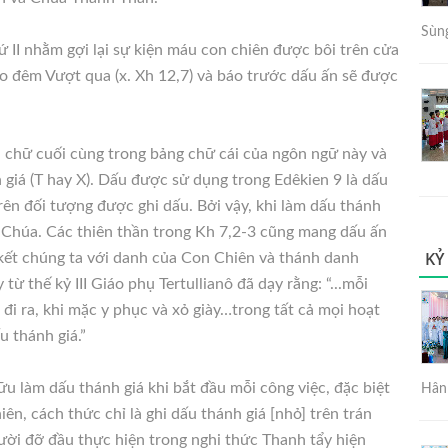
Sùng
ứ II nhằm gợi lại sự kiện máu con chiên được bôi trên cửa
o đêm Vượt qua (x. Xh 12,7) và báo trước dấu ấn sẽ được
.
 là chữ cuối cùng trong bảng chữ cái của ngôn ngữ này và
 giá (T hay X). Dấu được sử dụng trong Edêkien 9 là dấu
rên đối tượng được ghi dấu. Bởi vậy, khi làm dấu thánh
 Chúa. Các thiên thần trong Kh 7,2-3 cũng mang dấu ấn
KỶ
 kết chúng ta với danh của Con Chiên và thánh danh
từ thế kỷ III Giáo phụ Tertullianô đã dạy rằng: “...mỗi
 đi ra, khi mặc y phục và xỏ giày…trong tất cả mọi hoạt
u thánh giá.”
ữu làm dấu thánh giá khi bắt đầu mỗi công việc, đặc biệt
Hân 
ên, cách thức chỉ là ghi dấu thánh giá [nhỏ] trên trán
ời đỡ đầu thực hiện trong nghi thức Thanh tẩy hiện