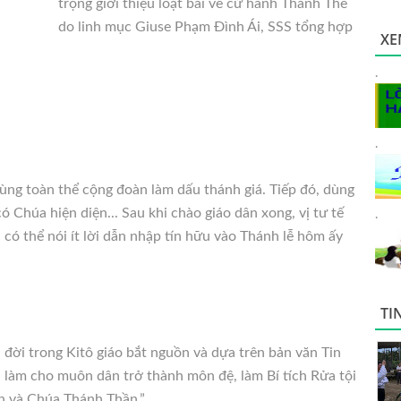
trọng giới thiệu loạt bài về cử hành Thánh Thể
do linh mục Giuse Phạm Đình Ái, SSS tổng hợp
XE
.
.
 cùng toàn thể cộng đoàn làm
dấu thánh giá. Tiếp đó, dùng
ó Chúa hiện diện... Sau khi chào giáo dân xong, vị tư tế
.
 có thể nói ít lời dẫn nhập tín hữu vào Thánh lễ hôm ấy
TI
 đời trong Kitô giáo bắt nguồn và dựa trên bản văn Tin
 làm cho muôn dân trở thành môn đệ, làm Bí tích Rửa tội
 và Chúa Thánh Thần.”