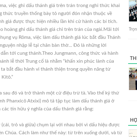
ôma, việc ghi dấu thánh giá trên trán trong nghi thức khai
g thức truyền thống bày tỏ người đón nhận thuộc về
nh giá được thực hiện nhiều lần khi cử hành các bí tích.
o hoàng ghi dấu thánh giá chỉ trên trán của ngài.Mãi tới
Trọng
phụng vụ Rôma, việc làm dấu thánh giá lúc bắt đầu Thánh
 nguyện nhập lễ tại chân bàn thờ... Đó là những lời
 dẫn tới cung thánh.Theo Jungmann, công thức và hành
TH
hánh lễ thời Trung cổ là nhằm “khấn xin phúc lành của
ta bắt đầu hành vi thánh thiện trong quyền năng từ
Kitô.”
 sau đó và trở thành một cử điệu trừ tà. Vào thế kỷ thứ
hánh Phanxicô Atxixi) mô tả tập tục làm dấu thánh giá ở
ác tín hữu ý nghĩa của dấu thánh giá rằng:
HỌ
(cái, trỏ và giữa) chụm lại với nhau bởi vì dấu hiệu được
ên Chúa. Cách làm như thế này: từ trên xuống dưới, và từ