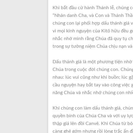
Khi bắt đầu cử hành Thánh lễ, chúng co
“Nhân danh Cha, và Con và Thánh Thần
chúng con lại phối hợp dấu thánh giá 
vì mọi kinh nguyện của Kitô hữu đều gợ
nhắc nhớ mình rằng Chúa đã quy tụ c
trong sự tưởng niệm Chúa chịu nạn và 
Dấu thánh giá là một phương tiện nhờ
Chúa trong cuộc đời chúng con. Chúng
nhau: lúc vui cũng như khi buồn; lúc g
cầu nguyện hay bắt tay vào công việc 
năng Chúa và nhắc nhớ chúng con nhiề
Khi chúng con làm dấu thánh giá, chú
quyền bính của Chúa Cha và với uy lự
thập giá lên đồi Canvê. Khi Chúa từ bỏ
càng ghê gớm nhưng rồi lòng trắc ẩn 