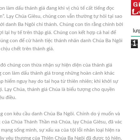
n làm dấu thánh giá đang khi vị chủ tế cất tiếng đọc
”. Lạy Chúa Giêsu, chúng con vẫn thường tự hỏi tại sao
với danh Ba Ngôi chí thánh. Chúng con tin rằng chính bởi
lượ
i lại hy tế trên thập giá. Chúng con kết hợp cả hai để
húng con để cử hành tiệc thánh nhân danh Chúa Ba Ngôi
1
chịu chết trên thánh giá.
 đó chúng con thừa nhận sự hiện diện của thánh giá
 con làm dấu thánh giá trong những hoàn cảnh khác
ặp hiểm nguy hay do tai họa từ thiên nhiên; khi khởi sự
gì. Lạy Chúa, thánh giá Chúa là biểu tượng cho quyền
u điều.
ng con kêu cầu danh Chúa Ba Ngôi. Chính do ý muốn và
c của Chúa Thánh Thần mà Chúa, lạy Chúa Giêsu, đã vác
 mạng sống mình, sự xấu xa của tội lỗi nhân loại hiện ra
đầy yêu thương của Thiên Chúa Ba Ngôi đã được tỏ hiện.