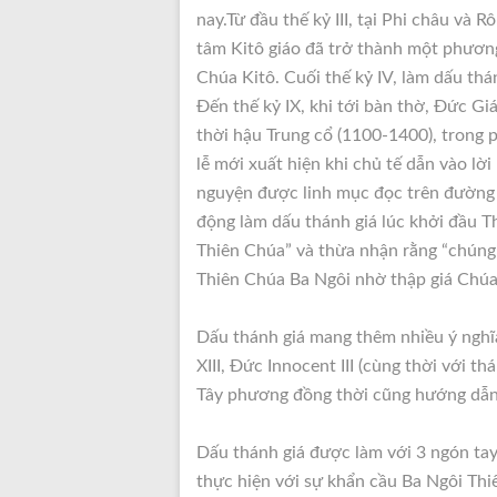
nay.Từ đầu thế kỷ III, tại Phi châu và R
tâm Kitô giáo đã trở thành một phươn
Chúa Kitô. Cuối thế kỷ IV, làm dấu thá
Đến thế kỷ IX, khi tới bàn thờ, Đức Giá
thời hậu Trung cổ (1100-1400), trong 
lễ mới xuất hiện khi chủ tế dẫn vào lời
nguyện được linh mục đọc trên đường
động làm dấu thánh giá lúc khởi đầu T
Thiên Chúa” và thừa nhận rằng “chúng 
Thiên Chúa Ba Ngôi nhờ thập giá Chúa 
Dấu thánh giá mang thêm nhiều ý nghĩa
XIII, Đức Innocent III (cùng thời với t
Tây phương đồng thời cũng hướng dẫn c
Dấu thánh giá được làm với 3 ngón tay 
thực hiện với sự khẩn cầu Ba Ngôi Thi