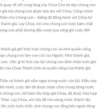
đã quay về với cung lòng của Chúa Cha và dạy chúng con
nh giá mà chúng con được kéo lên với Chúa. Cũng chính
 Thần cho chúng con – Đấng đã đồng hành với Chúa từ
n thánh giá. Lạy Chúa, xin cho chúng con luôn bám chặt
húng con phải đương đầu vượt qua sóng gió cuộc đời
u thánh giá ghi trên trán chúng con và nhờ quyền năng
ận chúng con làm con cái của Người. Nhờ thánh giá,
n. Ước gì bí tích rửa tội chúng con lãnh nhận luôn giữ
diện của Chúa Thánh Linh và quyền năng của thánh giá.
hần và thánh giá nằm ngay trong nước rửa tội. Điều này
 đời mình, cuộc đời đã được nhận chìm trong dòng nước
à chúng con, khi bám lấy thập giá Chúa, đã được hòa hợp
 Thần. Lạy Chúa, xin hãy để cho dòng nước thánh tẩy
. Xin luôn luôn nhắc nhớ chúng con rằng bên ngoài dòng