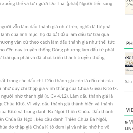
ời xuống thế và từ người Do Thái (phải) Người tiến sang
gười vẫn làm dấu thánh giá như trên, nghĩa là từ phải
 lành của linh mục, họ đã bắt đầu làm dấu từ trái qua
 phương vẫn cứ theo cách làm dấu thánh giá như thế, tức
PH
ại cho đến nay truyền thống Đông phương làm dấu từ phải
ừ trái qua phải và đã phát triển thành truyền thống
hất trong các dấu chỉ. Dấu thánh giá còn là dấu chỉ của
Sâu 
ại nhờ duy chỉ thập giá vinh thắng của Chúa Giêsu Kitô (x.
người nhờ thánh giá (x. Cv 4,12). Làm dấu thánh giá là
g Chúa Kitô. Vì vậy, dấu thánh giá thánh hiến và thánh
VI
húa Kitô và trong danh Ba Ngôi Thiên Chúa. Dấu thánh
lên Chúa Ba Ngôi, kêu cầu danh Thiên Chúa Ba Ngôi,
V
húa do thập giá Chúa Kitô đem lại và nhắc nhớ họ về
LIN