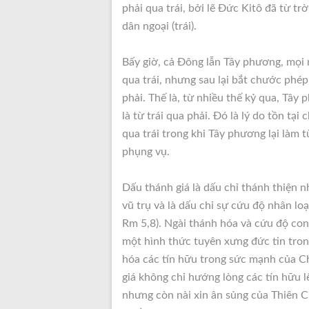
phải qua trái, bởi lẽ Đức Kitô đã từ tr
dân ngoại (trái).
Bấy giờ, cả Đông lẫn Tây phương, mọi n
qua trái, nhưng sau lại bắt chước phép
phải. Thế là, từ nhiều thế kỷ qua, Tây
là từ trái qua phải. Đó là lý do tồn t
qua trái trong khi Tây phương lại làm t
phụng vụ.
Dấu thánh giá là dấu chỉ thánh thiện n
vũ trụ và là dấu chỉ sự cứu độ nhân lo
Rm 5,8). Ngài thánh hóa và cứu độ con 
một hình thức tuyên xưng đức tin tron
hóa các tín hữu trong sức mạnh của C
giá không chỉ hướng lòng các tín hữu 
nhưng còn nài xin ân sủng của Thiên C