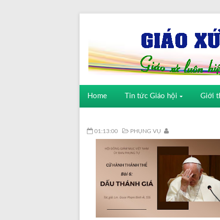
Home
Tin tức Giáo hội
Giới t
01:13:00
PHỤNG VỤ