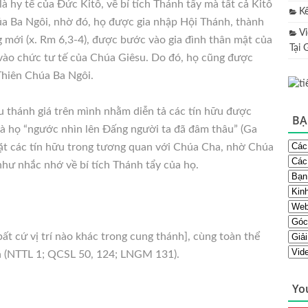
 hy tế của Đức Kitô, về bí tích Thánh tẩy mà tất cả Kitô
K
a Ba Ngôi, nhờ đó, họ được gia nhập Hội Thánh, thành
V
 mới (x. Rm 6,3-4), được bước vào gia đình thân mật của
Tại 
ào chức tư tế của Chúa Giêsu. Do đó, họ cũng được
 Thiên Chúa Ba Ngôi.
ấu thánh giá trên mình nhằm diễn tả các tín hữu được
BẠ
 và họ “ngước nhìn lên Đấng người ta đã đâm thâu” (Ga
đặt các tín hữu trong tương quan với Chúa Cha, nhờ Chúa
hư nhắc nhớ về bí tích Thánh tẩy của họ.
bất cứ vị trí nào khác trong cung thánh], cùng toàn thể
h (NTTL 1; QCSL 50, 124; LNGM 131).
Yo