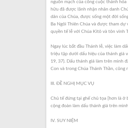
nguồn mạch của công cuộc thánh hóa là
hữu đã được lãnh nhận nhân danh Chú
dân của Chúa, được sống một đời sống
Ba Ngôi Thiên Chúa và được tham dự v
quyền tế lễ với Chúa Kitô và tôn vinh
Ngay lúc bắt đầu Thánh lễ, việc làm d
triệu tập dưới dấu hiệu của thánh giá
19, 37). Dấu thánh giá làm trên mình 
Con và trong Chúa Thánh Thần, cũng n
III. ĐỀ NGHỊ MỤC VỤ
Chủ tế đứng tại ghế chủ tọa [hơn là ở 
cộng đoàn làm dấu thánh giá trên mìn
IV. SUY NIỆM