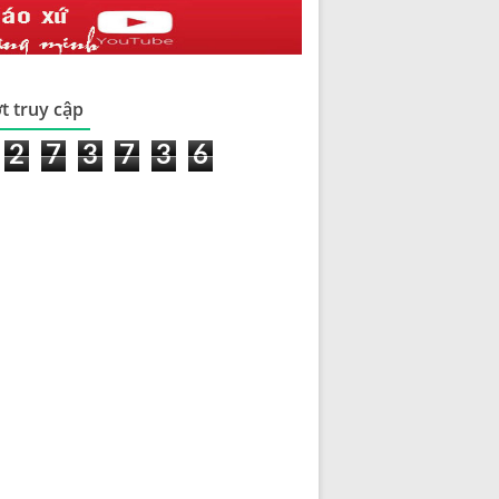
t truy cập
2
7
3
7
3
6