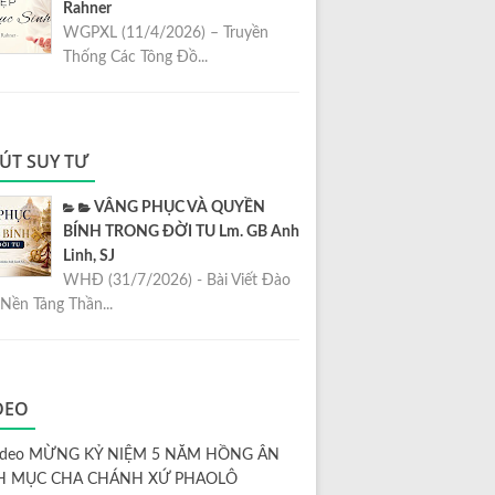
Rahner
WGPXL (11/4/2026) – Truyền
Thống Các Tông Đồ...
ÚT SUY TƯ
VÂNG PHỤC VÀ QUYỀN
BÍNH TRONG ĐỜI TU Lm. GB Anh
Linh, SJ
WHĐ (31/7/2026) - Bài Viết Đào
Nền Tảng Thần...
DEO
ideo MỪNG KỶ NIỆM 5 NĂM HỒNG ÂN
H MỤC CHA CHÁNH XỨ PHAOLÔ