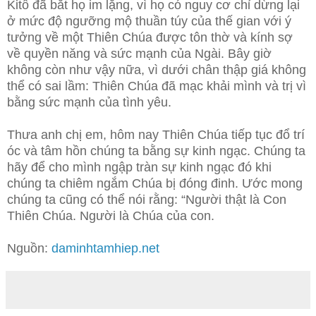
Kitô đã bắt họ im lặng, vì họ có nguy cơ chỉ dừng lại
ở mức độ ngưỡng mộ thuần túy của thế gian với ý
tưởng về một Thiên Chúa được tôn thờ và kính sợ
về quyền năng và sức mạnh của Ngài. Bây giờ
không còn như vậy nữa, vì dưới chân thập giá không
thể có sai lầm: Thiên Chúa đã mạc khải mình và trị vì
bằng sức mạnh của tình yêu.
Thưa anh chị em, hôm nay Thiên Chúa tiếp tục đổ trí
óc và tâm hồn chúng ta bằng sự kinh ngạc. Chúng ta
hãy để cho mình ngập tràn sự kinh ngạc đó khi
chúng ta chiêm ngắm Chúa bị đóng đinh. Ước mong
chúng ta cũng có thể nói rằng: “Người thật là Con
Thiên Chúa. Người là Chúa của con.
Nguồn:
daminhtamhiep.net