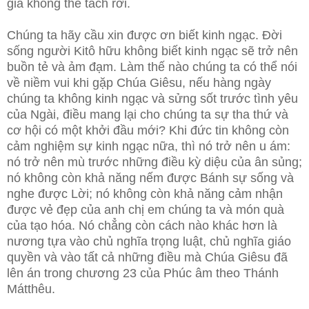
giá không thể tách rời.
Chúng ta hãy cầu xin được ơn biết kinh ngạc. Đời
sống người Kitô hữu không biết kinh ngạc sẽ trở nên
buồn tẻ và ảm đạm. Làm thế nào chúng ta có thể nói
về niềm vui khi gặp Chúa Giêsu, nếu hàng ngày
chúng ta không kinh ngạc và sửng sốt trước tình yêu
của Ngài, điều mang lại cho chúng ta sự tha thứ và
cơ hội có một khởi đầu mới? Khi đức tin không còn
cảm nghiệm sự kinh ngạc nữa, thì nó trở nên u ám:
nó trở nên mù trước những điều kỳ diệu của ân sủng;
nó không còn khả năng nếm được Bánh sự sống và
nghe được Lời; nó không còn khả năng cảm nhận
được vẻ đẹp của anh chị em chúng ta và món quà
của tạo hóa. Nó chẳng còn cách nào khác hơn là
nương tựa vào chủ nghĩa trọng luật, chủ nghĩa giáo
quyền và vào tất cả những điều mà Chúa Giêsu đã
lên án trong chương 23 của Phúc âm theo Thánh
Mátthêu.