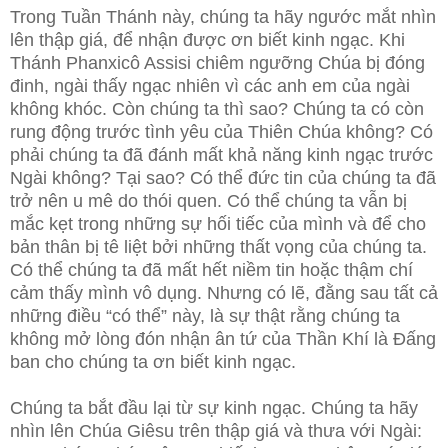
Trong Tuần Thánh này, chúng ta hãy ngước mắt nhìn
lên thập giá, để nhận được ơn biết kinh ngạc. Khi
Thánh Phanxicô Assisi chiêm ngưỡng Chúa bị đóng
đinh, ngài thấy ngạc nhiên vì các anh em của ngài
không khóc. Còn chúng ta thì sao? Chúng ta có còn
rung động trước tình yêu của Thiên Chúa không? Có
phải chúng ta đã đánh mất khả năng kinh ngạc trước
Ngài không? Tại sao? Có thể đức tin của chúng ta đã
trở nên u mê do thói quen. Có thể chúng ta vẫn bị
mắc kẹt trong những sự hối tiếc của mình và để cho
bản thân bị tê liệt bởi những thất vọng của chúng ta.
Có thể chúng ta đã mất hết niềm tin hoặc thậm chí
cảm thấy mình vô dụng. Nhưng có lẽ, đằng sau tất cả
những điều “có thể” này, là sự thật rằng chúng ta
không mở lòng đón nhận ân tứ của Thần Khí là Đấng
ban cho chúng ta ơn biết kinh ngạc.
Chúng ta bắt đầu lại từ sự kinh ngạc. Chúng ta hãy
nhìn lên Chúa Giêsu trên thập giá và thưa với Ngài: