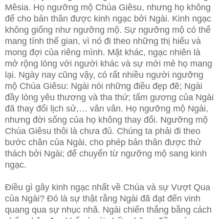
Mêsia. Họ ngưỡng mộ Chúa Giêsu, nhưng họ không
để cho bản thân được kinh ngạc bởi Ngài. Kinh ngạc
không giống như ngưỡng mộ. Sự ngưỡng mộ có thể
mang tính thế gian, vì nó đi theo những thị hiếu và
mong đợi của riêng mình. Mặt khác, ngạc nhiên là
mở rộng lòng với người khác và sự mới mẻ họ mang
lại. Ngày nay cũng vậy, có rất nhiều người ngưỡng
mộ Chúa Giêsu: Ngài nói những điều đẹp đẽ; Ngài
đầy lòng yêu thương và tha thứ; tấm gương của Ngài
đã thay đổi lịch sử,… vân vân. Họ ngưỡng mộ Ngài,
nhưng đời sống của họ không thay đổi. Ngưỡng mộ
Chúa Giêsu thôi là chưa đủ. Chúng ta phải đi theo
bước chân của Ngài, cho phép bản thân được thử
thách bởi Ngài; để chuyển từ ngưỡng mộ sang kinh
ngạc.
Điều gì gây kinh ngạc nhất về Chúa và sự Vượt Qua
của Ngài? Đó là sự thật rằng Ngài đã đạt đến vinh
quang qua sự nhục nhã. Ngài chiến thắng bằng cách