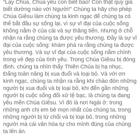
“Lạy Chúa, Chúa yêu con biết bao! Con thật quý giá
biết dường nào với Người!” Chúng ta hãy cho phép
Chúa Giêsu làm chúng ta kinh ngạc để chúng ta có
thể bắt đầu sự sống lại, vì sự vĩ đại của cuộc sống
không nằm ở của cải và sự thăng tiến, nhưng ở chỗ
nhận ra rằng chúng ta được yêu thương. Đây là sự vĩ
đại của cuộc sống: khám phá ra rằng chúng ta được
yêu thương. Và sự vĩ đại của cuộc sống nằm chính
trong vẻ đẹp của tình yêu. Trong Chúa Giêsu bị đóng
đinh, chúng ta nhìn thấy Thiên Chúa bị hạ nhục,
Đấng toàn năng bị xua đuổi và loại bỏ. Và với ơn
kinh ngạc, chúng ta nhận ra rằng khi chào đón những
người bị xua đuổi và bị loại bỏ, khi đến gần những
người bị cuộc sống đối xử tệ bạc, là chúng ta đang
yêu mến Chúa Giêsu. Vì đó là nơi Ngài ở: trong
những anh chị em bé mọn nhất của chúng ta, trong
những người bị từ chối và bị loại bỏ, trong những
người mà cái văn hóa tự cho mình đúng của chúng
ta lên án.