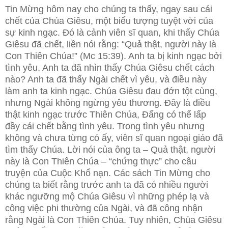
Tin Mừng hôm nay cho chúng ta thấy, ngay sau cái
chết của Chúa Giêsu, một biểu tượng tuyệt vời của
sự kinh ngạc. Đó là cảnh viên sĩ quan, khi thấy Chúa
Giêsu đã chết, liền nói rằng: “Quả thật, người này là
Con Thiên Chúa!” (Mc 15:39). Anh ta bị kinh ngạc bởi
tình yêu. Anh ta đã nhìn thấy Chúa Giêsu chết cách
nào? Anh ta đã thấy Ngài chết vì yêu, và điều này
làm anh ta kinh ngạc. Chúa Giêsu đau đớn tột cùng,
nhưng Ngài không ngừng yêu thương. Đây là điều
thật kinh ngạc trước Thiên Chúa, Đấng có thể lấp
đầy cái chết bằng tình yêu. Trong tình yêu nhưng
không và chưa từng có ấy, viên sĩ quan ngoại giáo đã
tìm thấy Chúa. Lời nói của ông ta – Quả thật, người
này là Con Thiên Chúa – “chứng thực” cho câu
truyện của Cuộc Khổ nạn. Các sách Tin Mừng cho
chúng ta biết rằng trước anh ta đã có nhiều người
khác ngưỡng mộ Chúa Giêsu vì những phép lạ và
công việc phi thường của Ngài, và đã công nhận
rằng Ngài là Con Thiên Chúa. Tuy nhiên, Chúa Giêsu