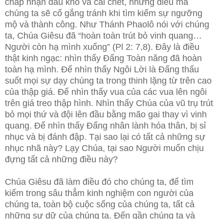
chấp nhận đau khổ và cái chết, những điều mà
chúng ta sẽ cố gắng tránh khi tìm kiếm sự ngưỡng
mộ và thành công. Như Thánh Phaolô nói với chúng
ta, Chúa Giêsu đã “hoàn toàn trút bỏ vinh quang…
Người còn hạ mình xuống” (Pl 2: 7,8). Đây là điều
thật kinh ngạc: nhìn thấy Đấng Toàn năng đã hoàn
toàn hạ mình. Để nhìn thấy Ngôi Lời là Đấng thấu
suốt mọi sự dạy chúng ta trong thinh lặng từ trên cao
của thập giá. Để nhìn thấy vua của các vua lên ngôi
trên giá treo thập hình. Nhìn thấy Chúa của vũ trụ trút
bỏ mọi thứ và đội lên đầu bằng mão gai thay vì vinh
quang. Để nhìn thấy Đấng nhân lành hóa thân, bị sỉ
nhục và bị đánh đập. Tại sao lại có tất cả những sự
nhục nhã này? Lạy Chúa, tại sao Người muốn chịu
đựng tất cả những điều này?
Chúa Giêsu đã làm điều đó cho chúng ta, để tìm
kiếm trong sâu thẳm kinh nghiệm con người của
chúng ta, toàn bộ cuộc sống của chúng ta, tất cả
những sự dữ của chúng ta. Đến gần chúng ta và