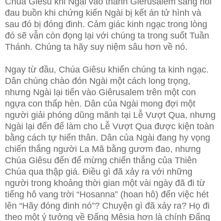
Chúa Giêsu khi Ngài vào thành Giêrusalem sang nỗi
đau buồn khi chứng kiến Ngài bị kết án tử hình và
sau đó bị đóng đinh. Cảm giác kinh ngạc trong lòng
đó sẽ vẫn còn đọng lại
với chúng ta trong suốt Tuần
Thánh. Chúng ta hãy suy niệm sâu hơn về nó.
Ngay từ đầu, Chúa Giêsu khiến chúng ta kinh ngạc.
Dân chúng chào đón Ngài một cách long trọng,
nhưng Ngài lại tiến vào Giêrusalem trên một con
ngựa con thấp hèn. Dân của Ngài mong đợi một
người giải phóng dũng mãnh tại Lễ Vượt Qua, nhưng
Ngài lại đến để làm cho Lễ Vượt Qua được kiện toàn
bằng cách tự hiến thân. Dân của Ngài đang hy vọng
chiến thắng người La Mã bằng gươm đao, nhưng
Chúa Giêsu đến để mừng chiến thắng của Thiên
Chúa qua thập giá. Điều gì đã xảy ra với những
người trong khoảng thời gian một vài ngày đã đi từ
tiếng hô vang trời “Hosanna” (hoan hô) đến việc hét
lên “Hãy đóng đinh nó”? Chuyện gì đã xảy ra? Họ đi
theo một ý tưởng về Đấng Mêsia hơn là chính Đấng