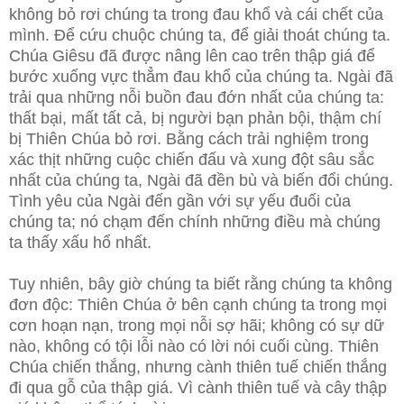
không bỏ rơi chúng ta trong đau khổ và cái chết của
mình. Để cứu chuộc chúng ta, để giải thoát chúng ta.
Chúa Giêsu đã được nâng lên cao trên thập giá để
bước xuống vực thẳm đau khổ của chúng ta. Ngài đã
trải qua những nỗi buồn đau đớn nhất của chúng ta:
thất bại, mất tất cả, bị người bạn phản bội, thậm chí
bị Thiên Chúa bỏ rơi. Bằng cách trải nghiệm trong
xác thịt những cuộc chiến đấu và xung đột sâu sắc
nhất của chúng ta, Ngài đã đền bù và biến đổi chúng.
Tình yêu của Ngài đến gần với sự yếu đuối của
chúng ta; nó chạm đến chính những điều mà chúng
ta thấy xấu hổ nhất.
Tuy nhiên, bây giờ chúng ta biết rằng chúng ta không
đơn độc: Thiên Chúa ở bên cạnh chúng ta trong mọi
cơn hoạn nạn, trong mọi nỗi sợ hãi; không có sự dữ
nào, không có tội lỗi nào có lời nói cuối cùng. Thiên
Chúa chiến thắng, nhưng cành thiên tuế chiến thắng
đi qua gỗ của thập giá. Vì cành thiên tuế và cây thập