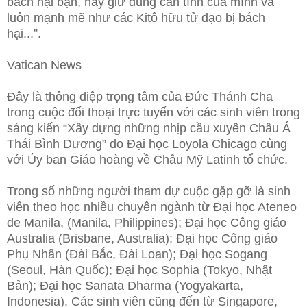
bách hại bạn, hãy giữ đúng căn tính của mình và
luôn mạnh mẽ như các Kitô hữu tử đạo bị bách
hại...”.
Vatican News
Đây là thông điệp trọng tâm của Đức Thánh Cha
trong cuộc đối thoại
trực tuyến với các sinh viên trong
sáng kiến “Xây dựng những nhịp cầu xuyên Châu Á
Thái Bình Dương” do Đại học Loyola Chicago cùng
với Ủy ban Giáo hoàng về Châu Mỹ Latinh tổ chức.
Trong số những người tham dự cuộc gặp gỡ là sinh
viên theo học nhiều chuyên ngành từ Đại học Ateneo
de Manila, (Manila, Philippines); Đại học Công giáo
Australia (Brisbane, Australia); Đại học Công giáo
Phụ Nhân (Đài Bắc, Đài Loan); Đại học Sogang
(Seoul, Hàn Quốc); Đại học Sophia (Tokyo, Nhật
Bản); Đại học Sanata Dharma (Yogyakarta,
Indonesia). Các sinh viên cũng đến từ Singapore,