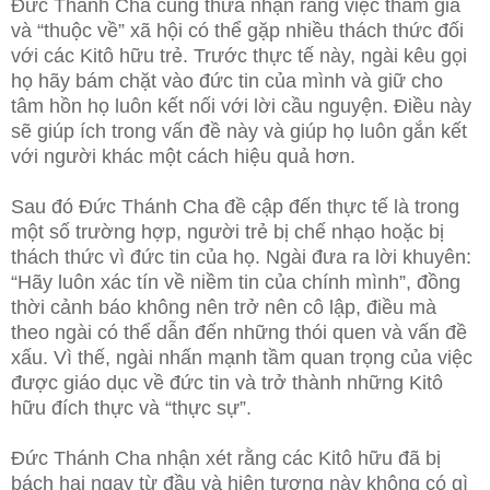
Đức Thánh Cha cũng thừa nhận rằng việc tham gia
và “thuộc về” xã hội có thể gặp nhiều thách thức đối
với các Kitô hữu trẻ. Trước thực tế này, ngài kêu gọi
họ hãy bám chặt vào đức tin của mình và giữ cho
tâm hồn họ luôn kết nối với lời cầu nguyện. Điều này
sẽ giúp ích trong vấn đề này và giúp họ luôn gắn kết
với người khác một cách hiệu quả hơn.
Sau đó Đức Thánh Cha đề cập đến thực tế là trong
một số trường hợp, người trẻ bị chế nhạo hoặc bị
thách thức vì đức tin của họ. Ngài đưa ra lời khuyên:
“Hãy luôn xác tín về niềm tin của chính mình”, đồng
thời cảnh báo không nên trở nên cô lập, điều mà
theo ngài có thể dẫn đến những thói quen và vấn đề
xấu. Vì thế, ngài nhấn mạnh tầm quan trọng của việc
được giáo dục về đức tin và trở thành những Kitô
hữu đích thực và “thực sự”.
Đức Thánh Cha nhận xét rằng các Kitô hữu đã bị
bách hại ngay từ đầu và hiện tượng này không có gì