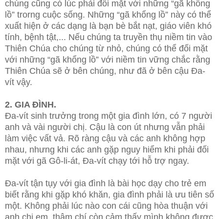
chúng cũng có lúc phải đối mặt với những “gã khổng
lồ” trorng cuộc sống. Những “gã khổng lồ” này có thể
xuất hiện ở các dạng là bạn bè bắt nạt, giáo viên khó
tính, bệnh tật,... Nếu chúng ta truyền thụ niềm tin vào
Thiên Chúa cho chúng từ nhỏ, chúng có thể đối mặt
với những “gã khổng lồ” với niềm tin vững chắc rằng
Thiên Chúa sẽ ở bên chúng, như đã ở bên cậu Đa-
vít vậy.
2. GIA ĐÌNH.
Đa-vít sinh trưởng trong một gia đình lớn, có 7 người
anh và vài người chị. Cậu là con út nhưng vẫn phải
làm việc vất vả. Rõ ràng cậu và các anh không hợp
nhau, nhưng khi các anh gặp nguy hiểm khi phải đối
mặt với gã Gô-li-át, Đa-vít chạy tới hỗ trợ ngay.
Đa-vít tận tụy với gia đình là bài học dạy cho trẻ em
biết rằng khi gặp khó khăn, gia đình phải là ưu tiên số
một. Không phải lúc nào con cái cũng hòa thuận với
anh chị em, thậm chí còn cảm thấy mình không được