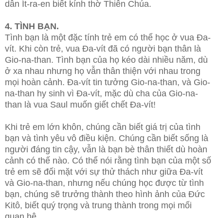
dân Ít-ra-en biết kính thờ Thiên Chúa.
4. TÌNH BẠN.
Tình bạn là một đặc tính trẻ em có thể học ở vua Đa-
vít. Khi còn trẻ, vua Đa-vít đã có người bạn thân là
Gio-na-than. Tình bạn của họ kéo dài nhiều năm, dù
ở xa nhau nhưng họ vẫn thân thiện với nhau trong
mọi hoàn cảnh. Đa-vít tin tưởng Gio-na-than, và Gio-
na-than hy sinh vì Đa-vít, mặc dù cha của Gio-na-
than là vua Saul muốn giết chết Đa-vít!
Khi trẻ em lớn khôn, chúng cần biết giá trị của tình
bạn và tình yêu vô điều kiện. Chúng cần biết sống là
người đáng tin cậy, vẫn là bạn bè thân thiết dù hoàn
cảnh có thế nào. Có thể nói rằng tình bạn của một số
trẻ em sẽ đối mặt với sự thử thách như giữa Đa-vít
và Gio-na-than, nhưng nếu chúng học được từ tình
bạn, chúng sẽ trưởng thành theo hình ảnh của Đức
Kitô, biết quý trọng và trung thành trong mọi mối
quan hệ.